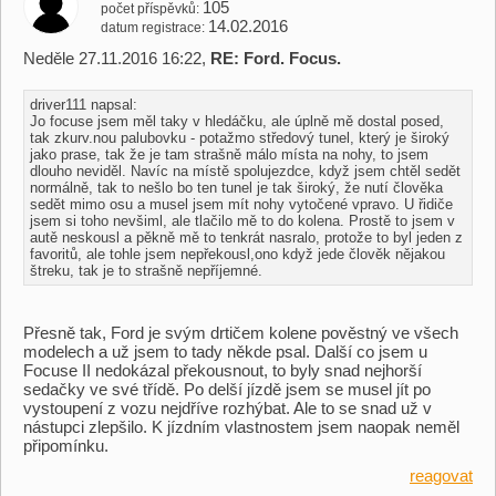
105
počet příspěvků
14.02.2016
datum registrace
Neděle 27.11.2016 16:22,
RE: Ford. Focus.
driver111 napsal:
Jo focuse jsem měl taky v hledáčku, ale úplně mě dostal posed,
tak zkurv.nou palubovku - potažmo středový tunel, který je široký
jako prase, tak že je tam strašně málo místa na nohy, to jsem
dlouho neviděl. Navíc na místě spolujezdce, když jsem chtěl sedět
normálně, tak to nešlo bo ten tunel je tak široký, že nutí člověka
sedět mimo osu a musel jsem mít nohy vytočené vpravo. U řidiče
jsem si toho nevšiml, ale tlačilo mě to do kolena. Prostě to jsem v
autě neskousl a pěkně mě to tenkrát nasralo, protože to byl jeden z
favoritů, ale tohle jsem nepřekousl,ono když jede člověk nějakou
štreku, tak je to strašně nepříjemné.
Přesně tak, Ford je svým drtičem kolene pověstný ve všech
modelech a už jsem to tady někde psal. Další co jsem u
Focuse II nedokázal překousnout, to byly snad nejhorší
sedačky ve své třídě. Po delší jízdě jsem se musel jít po
vystoupení z vozu nejdříve rozhýbat. Ale to se snad už v
nástupci zlepšilo. K jízdním vlastnostem jsem naopak neměl
připomínku.
reagovat