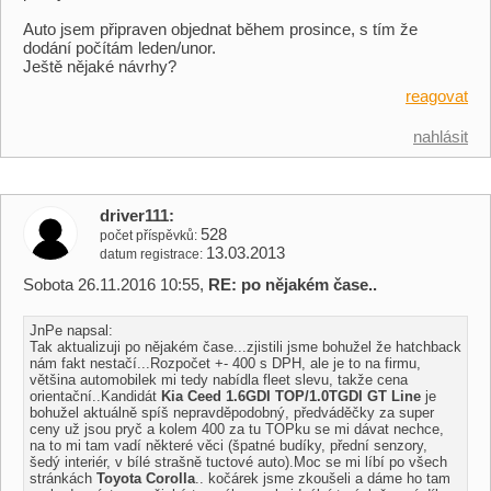
Auto jsem připraven objednat během prosince, s tím že
dodání počítám leden/unor.
Ještě nějaké návrhy?
reagovat
nahlásit
driver111
528
počet příspěvků
13.03.2013
datum registrace
Sobota 26.11.2016 10:55,
RE: po nějakém čase..
JnPe napsal:
Tak aktualizuji po nějakém čase...zjistili jsme bohužel že hatchback
nám fakt nestačí...Rozpočet +- 400 s DPH, ale je to na firmu,
většina automobilek mi tedy nabídla fleet slevu, takže cena
orientační..Kandidát
Kia Ceed 1.6GDI TOP/1.0TGDI GT Line
je
bohužel aktuálně spíš nepravděpodobný, předváděčky za super
ceny už jsou pryč a kolem 400 za tu TOPku se mi dávat nechce,
na to mi tam vadí některé věci (špatné budíky, přední senzory,
šedý interiér, v bílé strašně tuctové auto).Moc se mi líbí po všech
stránkách
Toyota Corolla
.. kočárek jsme zkoušeli a dáme ho tam