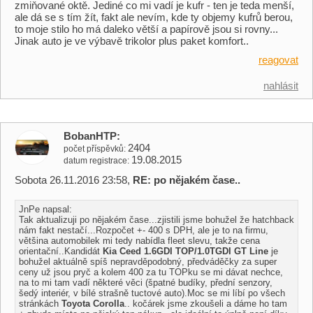
zmiňované oktě. Jediné co mi vadí je kufr - ten je teda menší,
ale dá se s tím žít, fakt ale nevím, kde ty objemy kufrů berou,
to moje stilo ho má daleko větší a papírově jsou si rovny...
Jinak auto je ve výbavě trikolor plus paket komfort..
reagovat
nahlásit
BobanHTP
2404
počet příspěvků
19.08.2015
datum registrace
Sobota 26.11.2016 23:58,
RE: po nějakém čase..
JnPe napsal:
Tak aktualizuji po nějakém čase...zjistili jsme bohužel že hatchback
nám fakt nestačí...Rozpočet +- 400 s DPH, ale je to na firmu,
většina automobilek mi tedy nabídla fleet slevu, takže cena
orientační..Kandidát
Kia Ceed 1.6GDI TOP/1.0TGDI GT Line
je
bohužel aktuálně spíš nepravděpodobný, předváděčky za super
ceny už jsou pryč a kolem 400 za tu TOPku se mi dávat nechce,
na to mi tam vadí některé věci (špatné budíky, přední senzory,
šedý interiér, v bílé strašně tuctové auto).Moc se mi líbí po všech
stránkách
Toyota Corolla
.. kočárek jsme zkoušeli a dáme ho tam