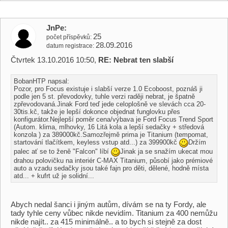
JnPe
25
počet příspěvků
28.09.2016
datum registrace
Čtvrtek 13.10.2016 10:50,
RE: Nebrat ten slabší
BobanHTP napsal:
Pozor, pro Focus existuje i slabší verze 1.0 Ecoboost, poznáš ji
podle jen 5 st. převodovky, tuhle verzi raději nebrat, je špatně
zpřevodovaná.Jinak Ford teď jede celoplošně ve slevách cca 20-
30tis.kč, takže je lepší dokonce objednat funglovku přes
konfigurátor.Nejlepší poměr cena/výbava je Ford Focus Trend Sport
(Autom. klima, mlhovky, 16 Litá kola a lepší sedačky + středová
konzola ) za 389000kč.Samozřejmě prima je Titanium (tempomat,
startování tlačítkem, keyless vstup atd...) za 399900kč
Držím
palec ať se to ženě "Falcon" líbí
Jinak ja se snažím ukecat mou
drahou polovičku na interiér C-MAX Titanium, působí jako prémiové
auto a vzadu sedačky jsou také fajn pro děti, dělené, hodně místa
atd... + kufrt už je solidní...
Abych nedal šanci i jiným autům, dívám se na ty Fordy, ale
tady tyhle ceny vůbec nikde nevidím. Titanium za 400 nemůžu
nikde najít.. za 415 minimálně.. a to bych si stejně za dost