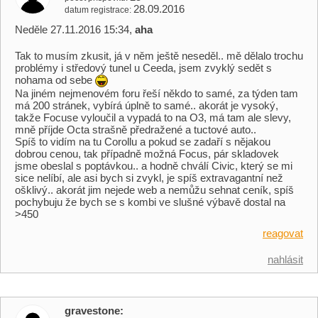
28.09.2016
datum registrace
Neděle 27.11.2016 15:34,
aha
Tak to musím zkusit, já v něm ještě neseděl.. mě dělalo trochu
problémy i středový tunel u Ceeda, jsem zvyklý sedět s
nohama od sebe
Na jiném nejmenovém foru řeší někdo to samé, za týden tam
má 200 stránek, vybírá úplně to samé.. akorát je vysoký,
takže Focuse vyloučil a vypadá to na O3, má tam ale slevy,
mně příjde Octa strašně předražené a tuctové auto..
Spíš to vidím na tu Corollu a pokud se zadaří s nějakou
dobrou cenou, tak případně možná Focus, pár skladovek
jsme obeslal s poptávkou.. a hodně chválí Civic, který se mi
sice nelíbí, ale asi bych si zvykl, je spíš extravagantní než
ošklivý.. akorát jim nejede web a nemůžu sehnat ceník, spíš
pochybuju že bych se s kombi ve slušné výbavě dostal na
>450
reagovat
nahlásit
gravestone