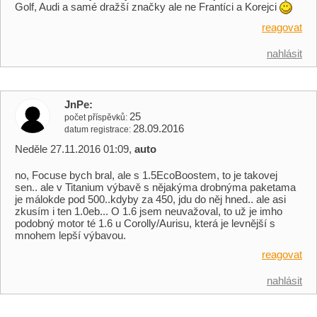
Golf, Audi a samé dražší značky ale ne Frantíci a Korejci
reagovat
nahlásit
JnPe
25
počet příspěvků
28.09.2016
datum registrace
Neděle 27.11.2016 01:09,
auto
no, Focuse bych bral, ale s 1.5EcoBoostem, to je takovej
sen.. ale v Titanium výbavě s nějakýma drobnýma paketama
je málokde pod 500..kdyby za 450, jdu do něj hned.. ale asi
zkusím i ten 1.0eb... O 1.6 jsem neuvažoval, to už je imho
podobný motor té 1.6 u Corolly/Aurisu, která je levnější s
mnohem lepší výbavou.
reagovat
nahlásit