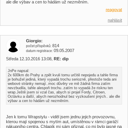
ale dle výbav a cen to hádám už nezměním.
reagovat
nahlásit
Giorgio
814
počet příspěvků
09.05.2007
datum registrace
Středa 12.10.2016 13:08,
RE: dip
JnPe napsal:
2x 600km do Prahy a zpět kvuli tomu určitě nepojedu a tahle firma
je bohužel jediná, který vypadá trochu seriozně, přestože teda ani
webové stránky nemají..moc důvěry ve mě žádná firma zatím
nevzbudila, tahle alespoň trochu..zatím to vypadá že risknu ten
wrap.Ještě jsem si vzal čas, abych si projel Fordy, Citroen,
Octávku a další, abych nerozhodnul bez vyzkoušení jiných.. ale dle
výbav a cen to hádám už nezměním.
Jen k tomu Wrapstylu - viděl jsem jednu jejich provozovnu,
kterou mají spojenou s mytím aut, umístěnou v rámci garáží
nákupního centra. Chlapík mi sám přiznal, co mi bylo jasné na