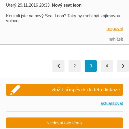
Úterý 29.11.2016 20:33,
Nový seat leon
Koukali jste na nový Seat Leon? Taky by mohl být zajímavou
volbou.
reagovat
nahlásit
2
3
4
vložit příspěvek do této diskuze
aktualizovat
sledovat toto téma