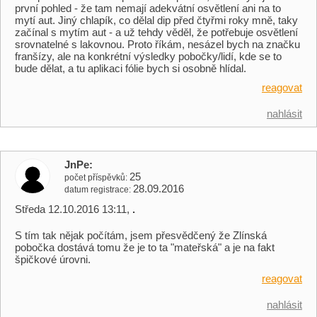
první pohled - že tam nemají adekvátní osvětlení ani na to
mytí aut. Jiný chlapík, co dělal dip před čtyřmi roky mně, taky
začínal s mytím aut - a už tehdy věděl, že potřebuje osvětlení
srovnatelné s lakovnou. Proto říkám, nesázel bych na značku
franšízy, ale na konkrétní výsledky pobočky/lidí, kde se to
bude dělat, a tu aplikaci fólie bych si osobně hlídal.
reagovat
nahlásit
JnPe
25
počet příspěvků
28.09.2016
datum registrace
Středa 12.10.2016 13:11,
.
S tím tak nějak počítám, jsem přesvědčený že Zlínská
pobočka dostává tomu že je to ta "mateřská" a je na fakt
špičkové úrovni.
reagovat
nahlásit