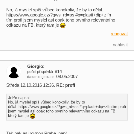
No, já myslel spíš vůbec kohokoliv, že by to dělal..
https://www.google.cz/?gws_rd=ssl#q=plasti+dip+zlín
tím profi jsem myslel asi opak toho prvního relevantního
odkazu na FB, který tam je
reagovat
nahlásit
Giorgio
814
počet příspěvků
09.05.2007
datum registrace
Středa 12.10.2016 12:36,
RE: profi
JnPe napsal:
No, já myslel spíš vůbec kohokoliv, že by to
dělal..https://www.google.cz/?gws_rd=ssl#q=plasti+dip+zlíntím profi
jsem myslel asi opak toho prvního relevantního odkazu na FB,
který tam je
Tak pak asi rovnou Praha, např.