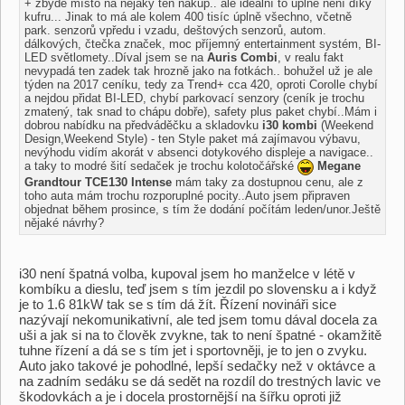
+ zbyde místo na nějaký ten nákup.. ale ideální to úplně není díky
kufru... Jinak to má ale kolem 400 tisíc úplně všechno, včetně
park. senzorů vpředu i vzadu, deštových senzorů, autom.
dálkových, čtečka značek, moc příjemný entertainment systém, BI-
LED světlomety..Díval jsem se na
Auris Combi
, v realu fakt
nevypadá ten zadek tak hrozně jako na fotkách.. bohužel už je ale
týden na 2017 ceníku, tedy za Trend+ cca 420, oproti Corolle chybí
a nejdou přidat BI-LED, chybí parkovací senzory (ceník je trochu
zmatený, tak snad to chápu dobře), safety plus paket chybí..Mám i
dobrou nabídku na předváděčku a skladovku
i30 kombi
(Weekend
Design,Weekend Style) - ten Style paket má zajímavou výbavu,
nevýhodu vidím akorát v absenci dotykového displeje a navigace..
a taky to modré šití sedaček je trochu kolotočářské
Megane
Grandtour TCE130 Intense
mám taky za dostupnou cenu, ale z
toho auta mám trochu rozporuplné pocity..Auto jsem připraven
objednat během prosince, s tím že dodání počítám leden/unor.Ještě
nějaké návrhy?
i30 není špatná volba, kupoval jsem ho manželce v létě v
kombíku a dieslu, teď jsem s tím jezdil po slovensku a i když
je to 1.6 81kW tak se s tím dá žít. Řízení novináři sice
nazývají nekomunikativní, ale ted jsem tomu dával docela za
uši a jak si na to člověk zvykne, tak to není špatné - okamžitě
tuhne řízení a dá se s tím jet i sportovněji, je to jen o zvyku.
Auto jako takové je pohodlné, lepší sedačky než v oktávce a
na zadním sedáku se dá sedět na rozdíl do trestných lavic ve
škodovkách a je i docela prostornější na šířku oproti již