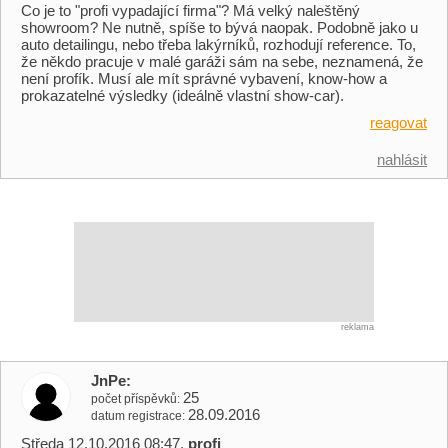
Co je to "profi vypadající firma"? Má velký naleštěný
showroom? Ne nutně, spíše to bývá naopak. Podobně jako u
auto detailingu, nebo třeba lakýrníků, rozhodují reference. To,
že někdo pracuje v malé garáži sám na sebe, neznamená, že
není profík. Musí ale mít správné vybavení, know-how a
prokazatelné výsledky (ideálně vlastní show-car).
reagovat
nahlásit
reklama
JnPe
25
počet příspěvků
28.09.2016
datum registrace
Středa 12.10.2016 08:47,
profi