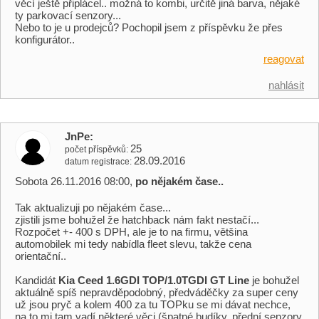
věcí ještě připlácel.. možná to kombi, určitě jiná barva, nějaké
ty parkovací senzory...
Nebo to je u prodejců? Pochopil jsem z příspěvku že přes
konfigurátor..
reagovat
nahlásit
JnPe
25
počet příspěvků
28.09.2016
datum registrace
Sobota 26.11.2016 08:00,
po nějakém čase..
Tak aktualizuji po nějakém čase...
zjistili jsme bohužel že hatchback nám fakt nestačí...
Rozpočet +- 400 s DPH, ale je to na firmu, většina
automobilek mi tedy nabídla fleet slevu, takže cena
orientační..
Kandidát
Kia Ceed 1.6GDI TOP/1.0TGDI GT Line
je bohužel
aktuálně spíš nepravděpodobný, předváděčky za super ceny
už jsou pryč a kolem 400 za tu TOPku se mi dávat nechce,
na to mi tam vadí některé věci (špatné budíky, přední senzory,