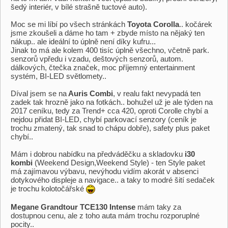
šedý interiér, v bílé strašně tuctové auto).
Moc se mi líbí po všech stránkách
Toyota Corolla
.. kočárek
jsme zkoušeli a dáme ho tam + zbyde místo na nějaký ten
nákup.. ale ideální to úplně není díky kufru...
Jinak to má ale kolem 400 tisíc úplně všechno, včetně park.
senzorů vpředu i vzadu, deštových senzorů, autom.
dálkových, čtečka značek, moc příjemný entertainment
systém, BI-LED světlomety..
Díval jsem se na
Auris Combi
, v realu fakt nevypadá ten
zadek tak hrozně jako na fotkách.. bohužel už je ale týden na
2017 ceníku, tedy za Trend+ cca 420, oproti Corolle chybí a
nejdou přidat BI-LED, chybí parkovací senzory (ceník je
trochu zmatený, tak snad to chápu dobře), safety plus paket
chybí..
Mám i dobrou nabídku na předváděčku a skladovku
i30
kombi
(Weekend Design,Weekend Style) - ten Style paket
má zajímavou výbavu, nevýhodu vidím akorát v absenci
dotykového displeje a navigace.. a taky to modré šití sedaček
je trochu kolotočářské
Megane Grandtour TCE130 Intense
mám taky za
dostupnou cenu, ale z toho auta mám trochu rozporuplné
pocity..