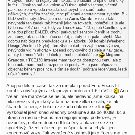
+ zbyde místo na nějaký ten nákup.. ale ideální to úplně není díky
kufru... Jinak to má ale kolem 400 tisíc úplně všechno, včetně
park. senzorů vpředu i vzadu, deštových senzorů, autom.
dálkových, čtečka značek, moc příjemný entertainment systém, BI-
LED světlomety..Díval jsem se na
Auris Combi
, v realu fakt
nevypadá ten zadek tak hrozně jako na fotkách.. bohužel už je ale
týden na 2017 ceníku, tedy za Trend+ cca 420, oproti Corolle chybí
a nejdou přidat BI-LED, chybí parkovací senzory (ceník je trochu
zmatený, tak snad to chápu dobře), safety plus paket chybí..Mám i
dobrou nabídku na předváděčku a skladovku
i30 kombi
(Weekend
Design,Weekend Style) - ten Style paket má zajímavou výbavu,
nevýhodu vidím akorát v absenci dotykového displeje a navigace..
a taky to modré šití sedaček je trochu kolotočářské
Megane
Grandtour TCE130 Intense
mám taky za dostupnou cenu, ale z
toho auta mám trochu rozporuplné pocity..Auto jsem připraven
objednat během prosince, s tím že dodání počítám leden/unor.Ještě
nějaké návrhy?
Ahoj po delším čase, tak za mě platí pořád Ford Focus III
kombi s obyčejným ale fajnovým motorem 1.6 Ti-VCT
Ano
tvé ani mé manželce se nelíbí, ale nedávno jsme koukali na
bílou verzi s litými koly a tam už manželka uznala, že tak
škaredé to není, z boku a ze zadu dokonce se líbí
Vyzkoušel jsem snad všechny dostupné auta do 400tis. kč a
říkám na rovinu - Focus má nejpříjemnější podvozek, je
bezpečný, celkem dobře odhlučněný a ukazuje se že i
spolehlivý. řízení a řazení je na špici, tam se chytají jen
koncernové vozy. Tak vyvážené vlastnosti jako Focus má jen