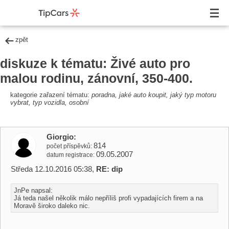
zpět
diskuze k tématu: Živé auto pro
malou rodinu, zánovní, 350-400.
kategorie zařazení tématu:
poradna, jaké auto koupit, jaký typ motoru
vybrat, typ vozidla, osobní
Giorgio
814
počet příspěvků
09.05.2007
datum registrace
Středa 12.10.2016 05:38,
RE: dip
JnPe napsal:
Já teda našel několik málo nepříliš profi vypadajících firem a na
Moravě široko daleko nic.