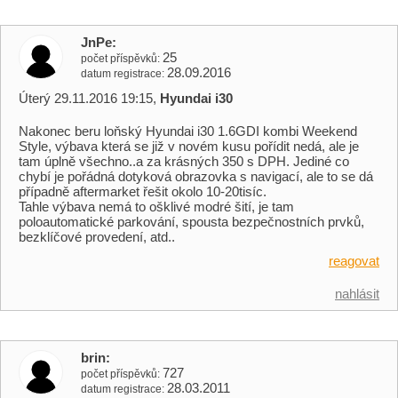
JnPe
25
počet příspěvků
28.09.2016
datum registrace
Úterý 29.11.2016 19:15,
Hyundai i30
Nakonec beru loňský Hyundai i30 1.6GDI kombi Weekend
Style, výbava která se již v novém kusu pořídit nedá, ale je
tam úplně všechno..a za krásných 350 s DPH. Jediné co
chybí je pořádná dotyková obrazovka s navigací, ale to se dá
případně aftermarket řešit okolo 10-20tisíc.
Tahle výbava nemá to ošklivé modré šití, je tam
poloautomatické parkování, spousta bezpečnostních prvků,
bezklíčové provedení, atd..
reagovat
nahlásit
brin
727
počet příspěvků
28.03.2011
datum registrace