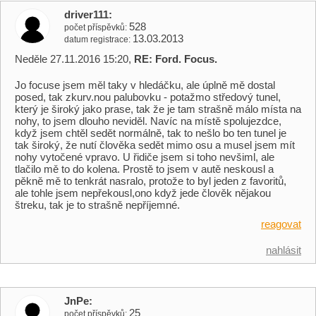
driver111
528
počet příspěvků
13.03.2013
datum registrace
Neděle 27.11.2016 15:20,
RE: Ford. Focus.
Jo focuse jsem měl taky v hledáčku, ale úplně mě dostal
posed, tak zkurv.nou palubovku - potažmo středový tunel,
který je široký jako prase, tak že je tam strašně málo místa na
nohy, to jsem dlouho neviděl. Navíc na místě spolujezdce,
když jsem chtěl sedět normálně, tak to nešlo bo ten tunel je
tak široký, že nutí člověka sedět mimo osu a musel jsem mít
nohy vytočené vpravo. U řidiče jsem si toho nevšiml, ale
tlačilo mě to do kolena. Prostě to jsem v autě neskousl a
pěkně mě to tenkrát nasralo, protože to byl jeden z favoritů,
ale tohle jsem nepřekousl,ono když jede člověk nějakou
štreku, tak je to strašně nepříjemné.
reagovat
nahlásit
JnPe
25
počet příspěvků