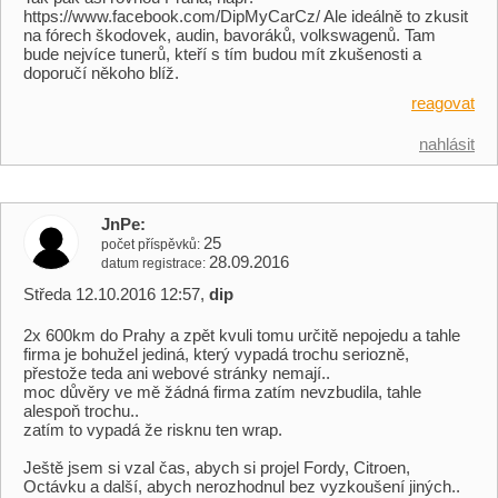
https://www.facebook.com/DipMyCarCz/ Ale ideálně to zkusit
na fórech škodovek, audin, bavoráků, volkswagenů. Tam
bude nejvíce tunerů, kteří s tím budou mít zkušenosti a
doporučí někoho blíž.
reagovat
nahlásit
JnPe
25
počet příspěvků
28.09.2016
datum registrace
Středa 12.10.2016 12:57,
dip
2x 600km do Prahy a zpět kvuli tomu určitě nepojedu a tahle
firma je bohužel jediná, který vypadá trochu seriozně,
přestože teda ani webové stránky nemají..
moc důvěry ve mě žádná firma zatím nevzbudila, tahle
alespoň trochu..
zatím to vypadá že risknu ten wrap.
Ještě jsem si vzal čas, abych si projel Fordy, Citroen,
Octávku a další, abych nerozhodnul bez vyzkoušení jiných..