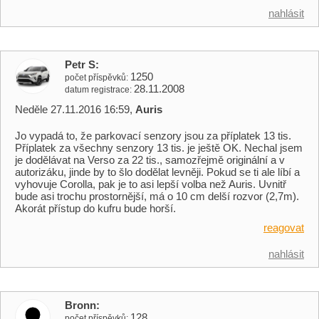
nahlásit
Petr S
1250
počet příspěvků
28.11.2008
datum registrace
Neděle 27.11.2016 16:59,
Auris
Jo vypadá to, že parkovací senzory jsou za příplatek 13 tis.
Příplatek za všechny senzory 13 tis. je ještě OK. Nechal jsem
je dodělávat na Verso za 22 tis., samozřejmě originální a v
autorizáku, jinde by to šlo dodělat levněji. Pokud se ti ale líbí a
vyhovuje Corolla, pak je to asi lepší volba než Auris. Uvnitř
bude asi trochu prostornější, má o 10 cm delší rozvor (2,7m).
Akorát přístup do kufru bude horší.
reagovat
nahlásit
Bronn
128
počet příspěvků