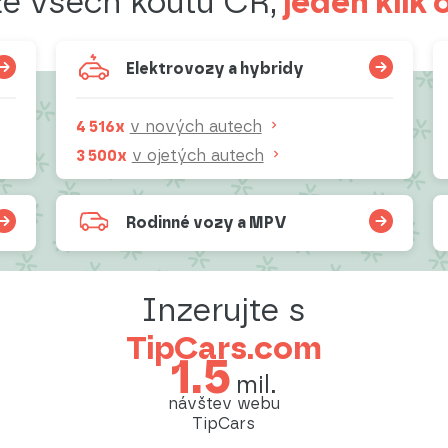
jeden klik 
ze všech koutů ČR,
Elektrovozy a hybridy
4 516x
v nových autech
3 500x
v ojetých autech
Rodinné vozy a MPV
Inzerujte s
TipCars.com
1.5
mil.
návštev webu
TipCars