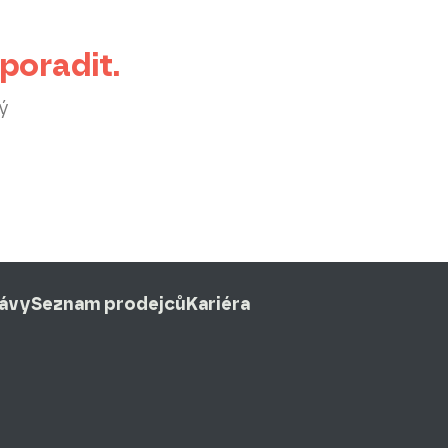
poradit.
ý
rávy
Seznam prodejců
Kariéra