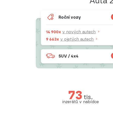
Auta 
Roční vozy
14 900x
v nových autech
9 663x
v ojetých autech
SUV / 4x4
73
tis.
inzerátů v nabídce