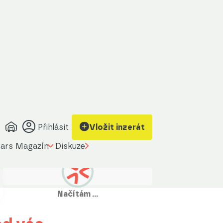
Přihlásit
Vložit inzerát
ars Magazín
Diskuze
Načítám …