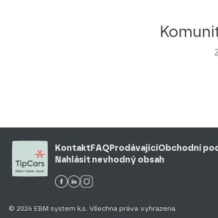
Komunit
Kontakt
FAQ
Prodávající
Obchodní po
Nahlásit nevhodný obsah
© 2026 EBM system k.s. Všechna práva vyhrazena.