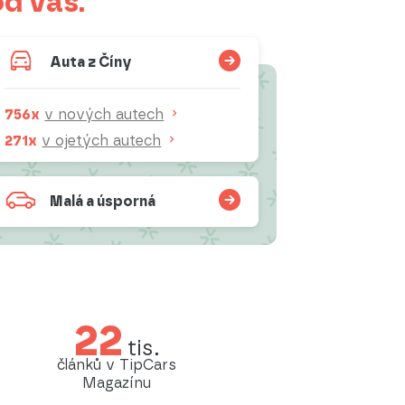
od vás.
Auta z Číny
756x
v nových autech
271x
v ojetých autech
Malá a úsporná
22
tis.
článků v TipCars
Magazínu