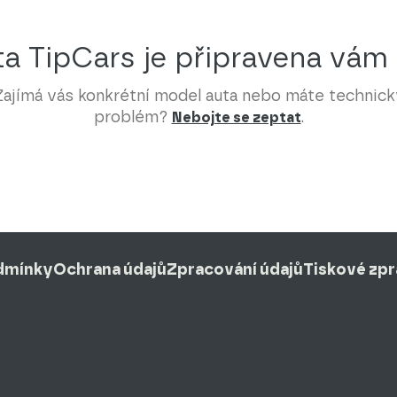
a TipCars je připravena vám
Zajímá vás konkrétní model auta nebo máte technick
problém?
.
Nebojte se zeptat
dmínky
Ochrana údajů
Zpracování údajů
Tiskové zp