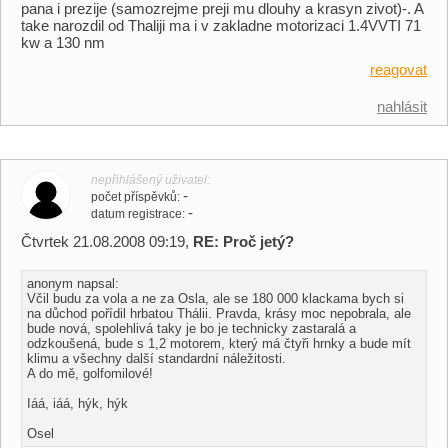
pana i prezije (samozrejme preji mu dlouhy a krasyn zivot)-. A
take narozdil od Thaliji ma i v zakladne motorizaci 1.4VVTI 71
kw a 130 nm
reagovat
nahlásit
nepřihlášený uživatel
-
počet příspěvků
-
datum registrace
Čtvrtek 21.08.2008 09:19,
RE: Proč jetý?
anonym napsal:
Včil budu za vola a ne za Osla, ale se 180 000 klackama bych si
na důchod pořídil hrbatou Thálii. Pravda, krásy moc nepobrala, ale
bude nová, spolehlivá taky je bo je technicky zastaralá a
odzkoušená, bude s 1,2 motorem, který má čtyři hrnky a bude mít
klimu a všechny další standardní náležitosti.
A do mě, golfomilové!
Iáá, iáá, hýk, hýk
Osel