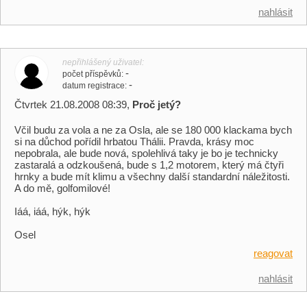
nahlásit
nepřihlášený uživatel
-
počet příspěvků
-
datum registrace
Čtvrtek 21.08.2008 08:39,
Proč jetý?
Včil budu za vola a ne za Osla, ale se 180 000 klackama bych
si na důchod pořídil hrbatou Thálii. Pravda, krásy moc
nepobrala, ale bude nová, spolehlivá taky je bo je technicky
zastaralá a odzkoušená, bude s 1,2 motorem, který má čtyři
hrnky a bude mít klimu a všechny další standardní náležitosti.
A do mě, golfomilové!
Iáá, iáá, hýk, hýk
Osel
reagovat
nahlásit