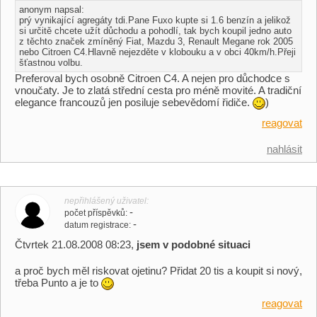
anonym napsal:
prý vynikající agregáty tdi.Pane Fuxo kupte si 1.6 benzín a jelikož
si určitě chcete užít důchodu a pohodlí, tak bych koupil jedno auto
z těchto značek zmíněný Fiat, Mazdu 3, Renault Megane rok 2005
nebo Citroen C4.Hlavně nejezděte v klobouku a v obci 40km/h.Přeji
šťastnou volbu.
Preferoval bych osobně Citroen C4. A nejen pro důchodce s
vnoučaty. Je to zlatá střední cesta pro méně movité. A tradiční
elegance francouzů jen posiluje sebevědomí řidiče.
)
reagovat
nahlásit
nepřihlášený uživatel
-
počet příspěvků
-
datum registrace
Čtvrtek 21.08.2008 08:23,
jsem v podobné situaci
a proč bych měl riskovat ojetinu? Přidat 20 tis a koupit si nový,
třeba Punto a je to
reagovat