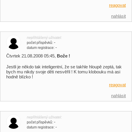
reagovat
nahlásit
nepřihlášený uživatel
-
počet příspěvků
-
datum registrace
Čtvrtek 21.08.2008 05:45,
Bože !
Jestli je někdo tak inteligentní, že se takhle hloupě zeptá, tak
bych mu nikdy svoje děti nesvěřil ! K tomu klobouku má asi
hodně blízko !
reagovat
nahlásit
nepřihlášený uživatel
-
počet příspěvků
-
datum registrace