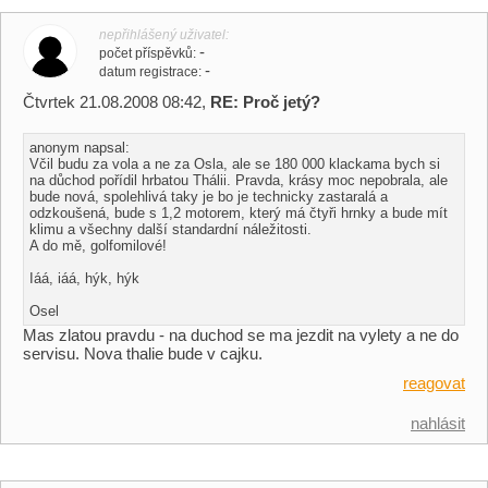
nepřihlášený uživatel
-
počet příspěvků
-
datum registrace
Čtvrtek 21.08.2008 08:42,
RE: Proč jetý?
anonym napsal:
Včil budu za vola a ne za Osla, ale se 180 000 klackama bych si
na důchod pořídil hrbatou Thálii. Pravda, krásy moc nepobrala, ale
bude nová, spolehlivá taky je bo je technicky zastaralá a
odzkoušená, bude s 1,2 motorem, který má čtyři hrnky a bude mít
klimu a všechny další standardní náležitosti.
A do mě, golfomilové!
Iáá, iáá, hýk, hýk
Osel
Mas zlatou pravdu - na duchod se ma jezdit na vylety a ne do
servisu. Nova thalie bude v cajku.
reagovat
nahlásit