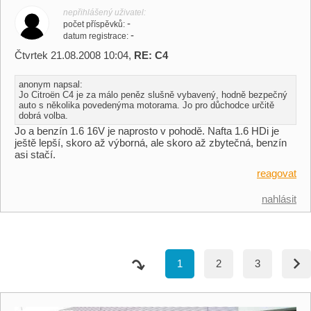
nepřihlášený uživatel
-
počet příspěvků
-
datum registrace
Čtvrtek 21.08.2008 10:04,
RE: C4
anonym napsal:
Jo Citroën C4 je za málo peněz slušně vybavený, hodně bezpečný
auto s několika povedenýma motorama. Jo pro důchodce určitě
dobrá volba.
Jo a benzín 1.6 16V je naprosto v pohodě. Nafta 1.6 HDi je
ještě lepší, skoro až výborná, ale skoro až zbytečná, benzín
asi stačí.
reagovat
nahlásit
1
2
3