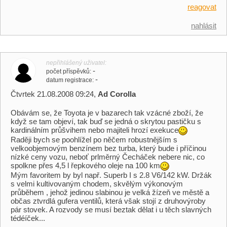
reagovat
nahlásit
nepřihlášený uživatel
-
počet příspěvků
-
datum registrace
Čtvrtek 21.08.2008 09:24,
Ad Corolla
Obávám se, že Toyota je v bazarech tak vzácné zboží, že
když se tam objeví, tak buď se jedná o skrytou pastičku s
kardinálním průšvihem nebo majiteli hrozí exekuce
Raději bych se poohlížel po něčem robustnějším s
velkoobjemovým benzínem bez turba, který bude i příčinou
nízké ceny vozu, neboť prlměrný Čecháček nebere nic, co
spolkne přes 4,5 l řepkového oleje na 100 km
Mým favoritem by byl např. Superb I s 2.8 V6/142 kW. Držák
s velmi kultivovaným chodem, skvělým výkonovým
průběhem , jehož jedinou slabinou je velká žízeň ve městě a
občas ztvrdlá gufera ventilů, která však stojí z druhovýroby
pár stovek. A rozvody se musí beztak dělat i u těch slavných
tédéíček...