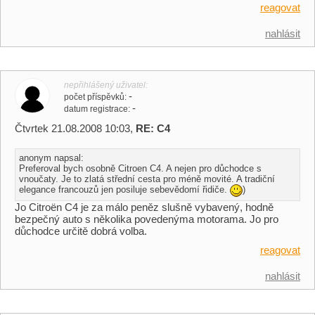
reagovat
nahlásit
nepřihlášený uživatel
-
počet příspěvků
-
datum registrace
Čtvrtek 21.08.2008 10:03,
RE: C4
anonym napsal:
Preferoval bych osobně Citroen C4. A nejen pro důchodce s
vnoučaty. Je to zlatá střední cesta pro méně movité. A tradiční
elegance francouzů jen posiluje sebevědomí řidiče.
)
Jo Citroën C4 je za málo peněz slušně vybavený, hodně
bezpečný auto s několika povedenýma motorama. Jo pro
důchodce určitě dobrá volba.
reagovat
nahlásit