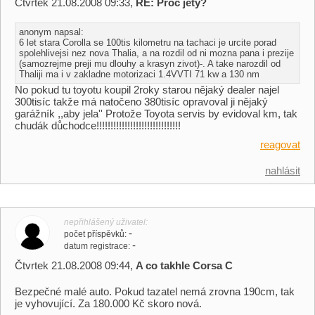
Čtvrtek 21.08.2008 09:33,
RE: Proč jetý?
anonym napsal:
6 let stara Corolla se 100tis kilometru na tachaci je urcite porad
spolehlivejsi nez nova Thalia, a na rozdil od ni mozna pana i prezije
(samozrejme preji mu dlouhy a krasyn zivot)-. A take narozdil od
Thaliji ma i v zakladne motorizaci 1.4VVTI 71 kw a 130 nm
No pokud tu toyotu koupil 2roky starou nějaký dealer najel
300tisíc takže má natočeno 380tisíc opravoval ji nějaký
garážník ,,aby jela'' Protože Toyota servis by evidoval km, tak
chudák důchodce!!!!!!!!!!!!!!!!!!!!!!!!!!!!!!
reagovat
nahlásit
nepřihlášený uživatel
-
počet příspěvků
-
datum registrace
Čtvrtek 21.08.2008 09:44,
A co takhle Corsa C
Bezpečné malé auto. Pokud tazatel nemá zrovna 190cm, tak
je vyhovující. Za 180.000 Kč skoro nová.