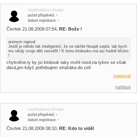
nepřihlášený uživatel
-
počet příspěvků
-
datum registrace
Čtvrtek 21.08.2008 07:54,
RE: Bože !
anonym napsal:
Jestli je někdo tak inteligentní, že se takhle hloupě zeptá, tak bych
mu nikdy svoje děti nesvěřil ! K tomu klobouku má asi hodně blízko
!
chytrolíne,ty by jsi klobouk taky mohl nosit,na tykev se však
dává,jen když potřebujem strašáka do zelí
reagovat
nahlásit
nepřihlášený uživatel
-
počet příspěvků
-
datum registrace
Čtvrtek 21.08.2008 08:10,
RE: Kdo to viděl