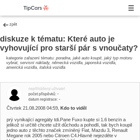
zpět
diskuze k tématu: Které auto je
vyhovující pro starší pár s vnoučaty?
kategorie zařazení tématu:
poradna, jaké auto koupit, jaký typ motoru
vybrat, servisní náklady, německá vozidla, japonská vozidla,
americká vozidla, italská vozidla
nepřihlášený uživatel
-
počet příspěvků
-
datum registrace
Čtvrtek 21.08.2008 04:59,
Kdo to viděl
prý vynikající agregáty tdi.Pane Fuxo kupte si 1.6 benzín a
jelikož si určitě chcete užít důchodu a pohodlí, tak bych koupil
jedno auto z těchto značek zmíněný Fiat, Mazdu 3, Renault
Megane rok 2005 nebo Citroen C4.Hlavně nejezděte v