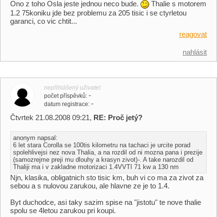
Ono z toho Osla jeste jednou neco bude.
Thalie s motorem
1.2 75koniku jde bez problemu za 205 tisic i se ctyrletou
garanci, co vic chtit...
reagovat
nahlásit
nepřihlášený uživatel
-
počet příspěvků
-
datum registrace
Čtvrtek 21.08.2008 09:21,
RE: Proč jetý?
anonym napsal:
6 let stara Corolla se 100tis kilometru na tachaci je urcite porad
spolehlivejsi nez nova Thalia, a na rozdil od ni mozna pana i prezije
(samozrejme preji mu dlouhy a krasyn zivot)-. A take narozdil od
Thaliji ma i v zakladne motorizaci 1.4VVTI 71 kw a 130 nm
Njn, klasika, obligatnich sto tisic km, buh vi co ma za zivot za
sebou a s nulovou zarukou, ale hlavne ze je to 1.4.
Byt duchodce, asi taky sazim spise na "jistotu" te nove thalie
spolu se 4letou zarukou pri koupi.