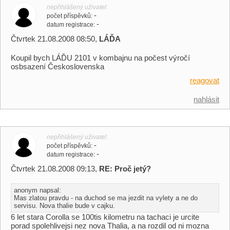
nepřihlášený uživatel
-
počet příspěvků
-
datum registrace
Čtvrtek 21.08.2008 08:50,
LÁĎA
Koupil bych LÁĎU 2101 v kombajnu na počest výročí
osbsazení Československa
reagovat
nahlásit
nepřihlášený uživatel
-
počet příspěvků
-
datum registrace
Čtvrtek 21.08.2008 09:13,
RE: Proč jetý?
anonym napsal:
Mas zlatou pravdu - na duchod se ma jezdit na vylety a ne do
servisu. Nova thalie bude v cajku.
6 let stara Corolla se 100tis kilometru na tachaci je urcite
porad spolehlivejsi nez nova Thalia, a na rozdil od ni mozna