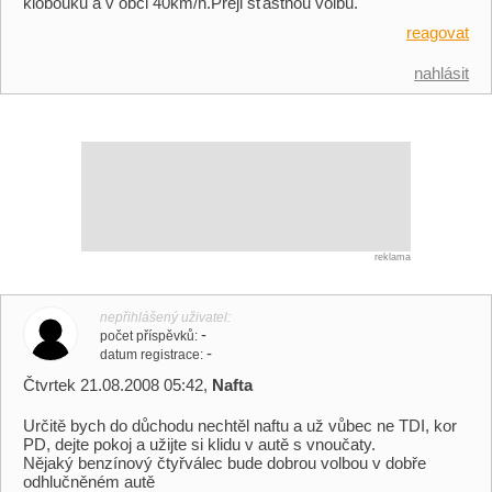
klobouku a v obci 40km/h.Přeji šťastnou volbu.
reagovat
nahlásit
reklama
nepřihlášený uživatel
-
počet příspěvků
-
datum registrace
Čtvrtek 21.08.2008 05:42,
Nafta
Určitě bych do důchodu nechtěl naftu a už vůbec ne TDI, kor
PD, dejte pokoj a užijte si klidu v autě s vnoučaty.
Nějaký benzínový čtyřválec bude dobrou volbou v dobře
odhlučněném autě