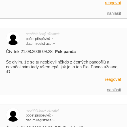
reagovat
nahlásit
nepřihlášený uživatel
-
počet příspěvků
-
datum registrace
Čtvrtek 21.08.2008 09:28,
f*ck panda
Se divim, že se tu neobjevil někdo z četných pandofilů a
nezačal nám tady všem cpát jak je to ten Fiat Panda užasnej
:D
reagovat
nahlásit
nepřihlášený uživatel
-
počet příspěvků
-
datum registrace