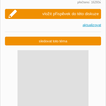
přečteno: 16293x
vložit příspěvek do této diskuze
aktualizovat
sledovat toto téma