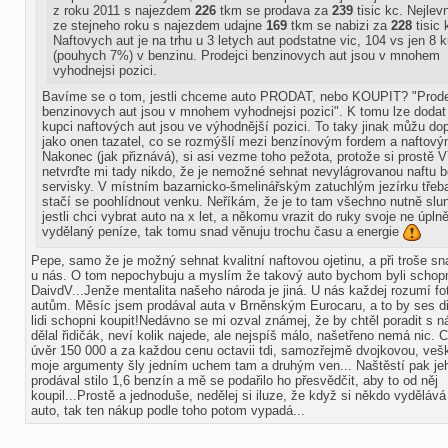
z roku 2011 s najezdem
226
tkm se prodava za
239
tisic kc. Nejlevn
ze stejneho roku s najezdem udajne
169
tkm se nabizi za
228
tisic 
Naftovych aut je na trhu u 3 letych aut podstatne vic, 104 vs jen 8 
(pouhych 7%) v benzinu. Prodejci benzinovych aut jsou v mnohem
vyhodnejsi pozici.
Bavíme se o tom, jestli chceme auto PRODAT, nebo KOUPIT? "Prode
benzinovych aut jsou v mnohem vyhodnejsi pozici". K tomu lze dodat 
kupci naftových aut jsou ve výhodnější pozici. To taky jinak můžu do
jako onen tazatel, co se rozmýšlí mezi benzínovým fordem a naftov
Nakonec (jak přiznává), si asi vezme toho pežota, protože si prostě
netvrďte mi tady nikdo, že je nemožné sehnat nevylágrovanou naftu 
servisky. V místním bazarnicko-šmelinářským zatuchlým jezírku třeba
stačí se poohlídnout venku. Neříkám, že je to tam všechno nutně slu
jestli chci vybrat auto na x let, a někomu vrazit do ruky svoje ne úpln
vydělaný peníze, tak tomu snad věnuju trochu času a energie
Pepe, samo že je možný sehnat kvalitní naftovou ojetinu, a při troše sna
u nás. O tom nepochybuju a myslím že takový auto bychom byli schopní n
DaivdV...Jenže mentalita našeho národa je jiná. U nás každej rozumí fot
autům. Měsíc jsem prodával auta v Brněnským Eurocaru, a to by ses div
lidi schopni koupit!Nedávno se mi ozval známej, že by chtěl poradit s 
dělal řidičák, neví kolik najede, ale nejspíš málo, našetřeno nemá nic. Ch
úvěr 150 000 a za každou cenu octavii tdi, samozřejmě dvojkovou, ve
moje argumenty šly jedním uchem tam a druhým ven... Naštěstí pak jeh
prodával stilo 1,6 benzín a mě se podařilo ho přesvědčit, aby to od něj
koupil...Prostě a jednoduše, nedělej si iluze, že když si někdo vydělává
auto, tak ten nákup podle toho potom vypadá...