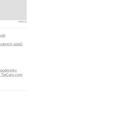
reklama
sah
sobních údajů
 podmínky
k TipCars.com