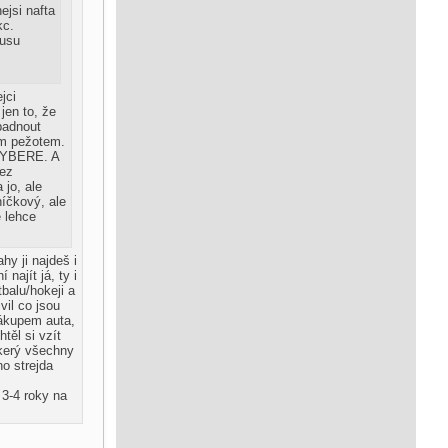
ejsi nafta
kc.
kusu
jci
jen to, že
padnout
ým pežotem.
 VYBERE. A
bez
 jo, ale
níčkový, ale
ě lehce
hy ji najdeš i
ajít já, ty i
balu/hokeji a
il co jsou
nákupem auta,
těl si vzít
škerý všechny
o strejda
 3-4 roky na