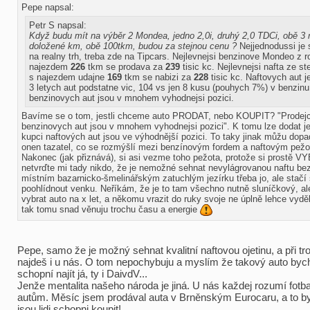
Pepe napsal:
Petr S napsal:
Když budu mít na výběr 2 Mondea, jedno 2,0i, druhý 2,0 TDCi, obě 3 r
doložené km, obě 100tkm, budou za stejnou cenu ?
Nejjednodussi je 
na realny trh, treba zde na Tipcars. Nejlevnejsi benzinove Mondeo z 
najezdem
226
tkm se prodava za
239
tisic kc. Nejlevnejsi nafta ze st
s najezdem udajne
169
tkm se nabizi za
228
tisic kc. Naftovych aut j
3 letych aut podstatne vic, 104 vs jen 8 kusu (pouhych 7%) v benzinu
benzinovych aut jsou v mnohem vyhodnejsi pozici.
Bavíme se o tom, jestli chceme auto PRODAT, nebo KOUPIT? "Prodejc
benzinovych aut jsou v mnohem vyhodnejsi pozici". K tomu lze dodat je
kupci naftových aut jsou ve výhodnější pozici. To taky jinak můžu dopa
onen tazatel, co se rozmýšlí mezi benzínovým fordem a naftovým pež
Nakonec (jak přiznává), si asi vezme toho pežota, protože si prostě 
netvrďte mi tady nikdo, že je nemožné sehnat nevylágrovanou naftu bez
místním bazarnicko-šmelinářským zatuchlým jezírku třeba jo, ale stačí
poohlídnout venku. Neříkám, že je to tam všechno nutně sluníčkový, ale 
vybrat auto na x let, a někomu vrazit do ruky svoje ne úplně lehce vydě
tak tomu snad věnuju trochu času a energie
Pepe, samo že je možný sehnat kvalitní naftovou ojetinu, a při tr
najdeš i u nás. O tom nepochybuju a myslím že takový auto byc
schopní najít já, ty i DaivdV...
Jenže mentalita našeho národa je jiná. U nás každej rozumí fotba
autům. Měsíc jsem prodával auta v Brněnským Eurocaru, a to by 
jsou lidi schopni koupit!