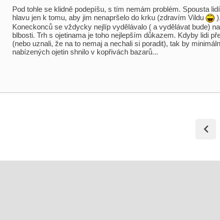
Pod tohle se klidně podepíšu, s tím nemám problém. Spousta lidí
hlavu jen k tomu, aby jim nenapršelo do krku (zdravím Vildu
)
Koneckonců se vždycky nejlíp vydělávalo ( a vydělávat bude) na
blbosti. Trh s ojetinama je toho nejlepším důkazem. Kdyby lidi pře
(nebo uznali, že na to nemaj a nechali si poradit), tak by minimál
nabízených ojetin shnilo v kopřivách bazarů...