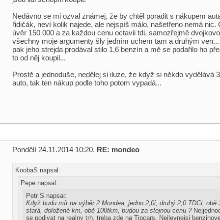
Nedávno se mi ozval známej, že by chtěl poradit s nákupem auta
řidičák, neví kolik najede, ale nejspíš málo, našetřeno nemá nic. C
úvěr 150 000 a za každou cenu octavii tdi, samozřejmě dvojkov
všechny moje argumenty šly jedním uchem tam a druhým ven...
pak jeho strejda prodával stilo 1,6 benzín a mě se podařilo ho př
to od něj koupil...
Prostě a jednoduše, nedělej si iluze, že když si někdo vydělává 
auto, tak ten nákup podle toho potom vypadá...
Pondělí 24.11.2014 10:20,
RE: mondeo
KoobaS napsal:
Pepe napsal:
Petr S napsal:
Když budu mít na výběr 2 Mondea, jedno 2,0i, druhý 2,0 TDCi, obě 
stará, doložené km, obě 100tkm, budou za stejnou cenu ?
Nejjednod
se podivat na realny trh, treba zde na Tipcars. Nejlevnejsi benzino