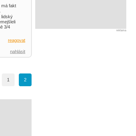
 má fakt
.
 lidský
mejšleli
ně 3/4
reklama
reagovat
nahlásit
1
2