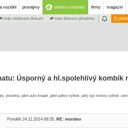
a vozidel
pronájmy
elektro a hybridy
firmy
magazín
moje sledované diskuze
moje diskuzní příspěvky
přihl
matu: Úsporný a hl.spolehlivý kombík
atu:
poradna, jaké auto koupit, jaké palivo vybrat, jaký typ motoru vybrat, serv
Pondělí 24.11.2014 08:35,
RE: mondeo