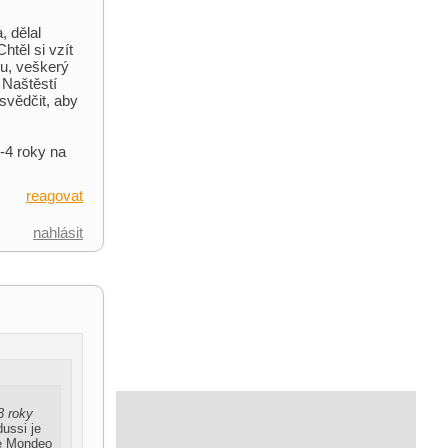
, dělal
htěl si vzít
ou, veškerý
 Naštěstí
esvědčit, aby
3-4 roky na
reagovat
nahlásit
3 roky
ussi je
ve Mondeo