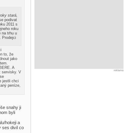
oky stará,
se podivat
roku 2011 s
ejneho roku
e na trhu u
. Prodejci
i
n to, že
dnout jako
otem.
VYBERE. A
reklama
 servisky. V
 se
jestli chci
laný peníze,
oše snahy ji
hom byli
lu/hokeji a
ses divil co