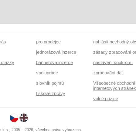
 nás
pro prodejce
nahlásit nevhodný ob
jednorázová inzerce
zásady zpracování o
 otázky
bannerová inzerce
nastavení soukromí
spolupráce
zpracování dat
slovník pojmů
Všeobecné obchodní
internetových stráne
tiskové zprávy
volné pozice
k.s., 2005 – 2026, všechna práva vyhrazena.