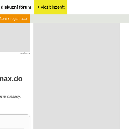
diskuzní fórum
+ vložit inzerát
ášení / registrace
reklama
 max.do
isní náklady,