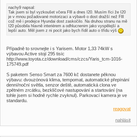
nachy9 napsal:
Tak jsem si byl vyzkoušet včera Flll a dnes I20. Musím říci že I20
je v mnou požadované motorizaci a výbavě o dost dražší než Flll
což mě i prodejce Hyundai dost zaskočilo. Na druhou stranu na mě
I20 působila hlavně interiérem a odhlucnenim jako vyspělejší a
lepší auto. Měl jsem z ni pocit jako bych řídil auto o třídu výš
Případně to srovnejte i s Yarisem. Motor 1,33 74kW s
výbavou Active stojí 295 tisíc
http://www.toyota.cz/download/cms/czcs/Yaris_tcm-1016-
175749.pdf
S paketem Senso Smart za 7600 kč dostanete pěknou
výbavu: dvouzónová klima, tempomat, automatické přepínání
denní/noční světla, senzor deště, automatická clona ve
zpětném zrcátku, bezklíčové nastupování a startování (na
tohle jsem si hodně rychle zvyknul). Parkovací kamera je ve
standardu.
reagovat
nahlásit