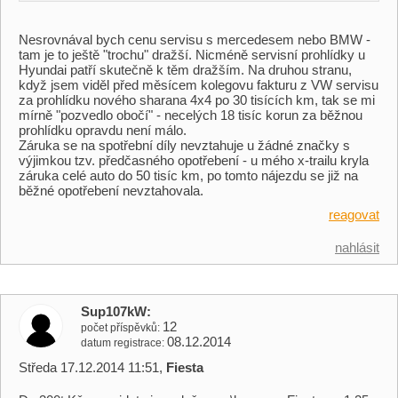
Nesrovnával bych cenu servisu s mercedesem nebo BMW -
tam je to ještě "trochu" dražší. Nicméně servisní prohlídky u
Hyundai patří skutečně k těm dražším. Na druhou stranu,
když jsem viděl před měsícem kolegovu fakturu z VW servisu
za prohlídku nového sharana 4x4 po 30 tisících km, tak se mi
mírně "pozvedlo obočí" - necelých 18 tisíc korun za běžnou
prohlídku opravdu není málo.
Záruka se na spotřební díly nevztahuje u žádné značky s
výjimkou tzv. předčasného opotřebení - u mého x-trailu kryla
záruka celé auto do 50 tisíc km, po tomto nájezdu se již na
běžné opotřebení nevztahovala.
reagovat
nahlásit
Sup107kW
12
počet příspěvků
08.12.2014
datum registrace
Středa 17.12.2014 11:51,
Fiesta