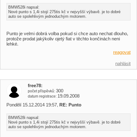
BMW528i napsal:
Nové punto s 1,4i stojí 275tis kč v nejvyšší výbavě. je to dobré
auto se spolehlivým jednoduchým motorem.
Punto je velmi dobrá volba pokud si chce auto nechat dlouho,
protože prodat jakýkoliv ojetý fiat v těchto končinách neni
lehké.
reagovat
nahlásit
free78
300
počet příspěvků
19.09.2008
datum registrace
Pondělí 15.12.2014 19:57,
RE: Punto
BMW528i napsal:
Nové punto s 1,4i stojí 275tis kč v nejvyšší výbavě. je to dobré
auto se spolehlivým jednoduchým motorem.