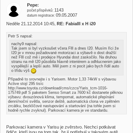
Pepe
1143
počet příspěvků
09.05.2007
datum registrace
Neděle 21.12.2014 10:45,
RE: Fabialll x H i20
Petr S napsal:
nachy9 napsal:
Tak jsem si byl vyzkoušet včera Flll a dnes I20. Musím říci že
I20 je v mnou požadované motorizaci a výbavě o dost dražší
než Flll což mě i prodejce Hyundai dost zaskočilo. Na druhou
stranu na mě I20 působila hlavně interiérem a odhlucnenim jako
vyspělejší a lepší auto. Měl jsem z ni pocit jako bych řídil auto
o třídu výš
Případně to srovnejte i s Yarisem. Motor 1,33 74kW s výbavou
Active stojí 295 tisíc
http://www.toyota.cz/download/cms/czcs/Yaris_tcm-1016-
175749.pdf S paketem Senso Smart za 7600 kč dostanete pěknou
výbavu: dvouzónová klima, tempomat, automatické přepínání
denní/noční světla, senzor deště, automatická clona ve zpětném
zrcátku, bezklíčové nastupování a startování (na tohle jsem si
hodně rychle zvyknul). Parkovací kamera je ve standardu.
Parkovací kamera v Yarisu je zvěrstvo. Nechci potkávat
řidiče, kteří jsou na tom tak, že jí potřebují v takovém autě.