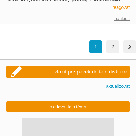
reagovat
nahlásit
1
2
vložit příspěvek do této diskuze
aktualizovat
sledovat toto téma