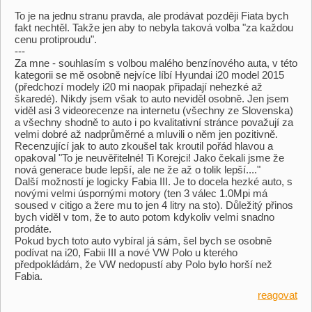
To je na jednu stranu pravda, ale prodávat později Fiata bych
fakt nechtěl. Takže jen aby to nebyla taková volba "za každou
cenu protiproudu".
---
Za mne - souhlasím s volbou malého benzínového auta, v této
kategorii se mě osobně nejvíce líbí Hyundai i20 model 2015
(předchozí modely i20 mi naopak připadají nehezké až
škaredé). Nikdy jsem však to auto neviděl osobně. Jen jsem
viděl asi 3 videorecenze na internetu (všechny ze Slovenska)
a všechny shodně to auto i po kvalitativní stránce považují za
velmi dobré až nadprůměrné a mluvili o něm jen pozitivně.
Recenzující jak to auto zkoušel tak kroutil pořád hlavou a
opakoval "To je neuvěřitelné! Ti Korejci! Jako čekali jsme že
nová generace bude lepší, ale ne že až o tolik lepší...."
Další možností je logicky Fabia III. Je to docela hezké auto, s
novými velmi úspornými motory (ten 3 válec 1.0Mpi má
soused v citigo a žere mu to jen 4 litry na sto). Důležitý přinos
bych viděl v tom, že to auto potom kdykoliv velmi snadno
prodáte.
Pokud bych toto auto vybíral já sám, šel bych se osobně
podívat na i20, Fabii III a nové VW Polo u kterého
předpokládám, že VW nedopustí aby Polo bylo horší než
Fabia.
reagovat