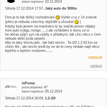
10.11.2014
datum registrace
Středa 17.12.2014 17:57,
Jaký auto do 300tis
Ono je to fak těžký rozhodování
Výběr cca z 14 značek
(přeci je nebudu všechny objíždět a zkoušet
)
Kdyby bylo jenom na manželce tý by stačilo jenom nějaký
mini auto (citigo, tvingo .....) ale vzhledem k tomu ze si
ho občas půjčí syn na výlety s přítelkyní, tak chci něco v čem
nebude delší jízda utrpení .
Aby to taky trochu jelo , tak fakt nevím . Ta i20 1.2 63 kw se
všem líbí , ale nevím jestli by se do te ceny nedalo najít něco
lepšího s lepším motorem.......
reagovat
nahlásit
mPuma
47
počet příspěvků
05.12.2014
datum registrace
Středa 17.12.2014 20:09,
1.2 i20
Nevím jak 63kW verze dvanáctistovky v i20, ale 57kW je