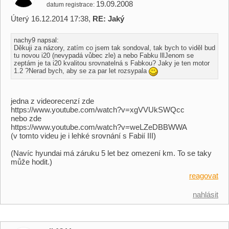
19.09.2008
datum registrace
Úterý 16.12.2014 17:38,
RE: Jaký
nachy9 napsal:
Děkuji za názory, zatím co jsem tak sondoval, tak bych to viděl bud
tu novou i20 (nevypadá vůbec zle) a nebo Fabku lllJenom se
zeptám je ta i20 kvalitou srovnatelná s Fabkou? Jaky je ten motor
1.2 ?Nerad bych, aby se za par let rozsypala
jedna z videorecenzí zde
https://www.youtube.com/watch?v=xgVVUkSWQcc
nebo zde
https://www.youtube.com/watch?v=weLZeDBBWWA
(v tomto videu je i lehké srovnání s Fabií III)
(Navíc hyundai má záruku 5 let bez omezení km. To se taky
může hodit.)
reagovat
nahlásit