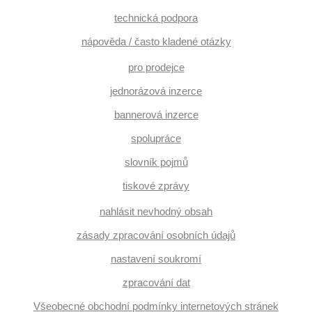
technická podpora
nápověda / často kladené otázky
pro prodejce
jednorázová inzerce
bannerová inzerce
spolupráce
slovník pojmů
tiskové zprávy
nahlásit nevhodný obsah
zásady zpracování osobních údajů
nastavení soukromí
zpracování dat
Všeobecné obchodní podmínky internetových stránek