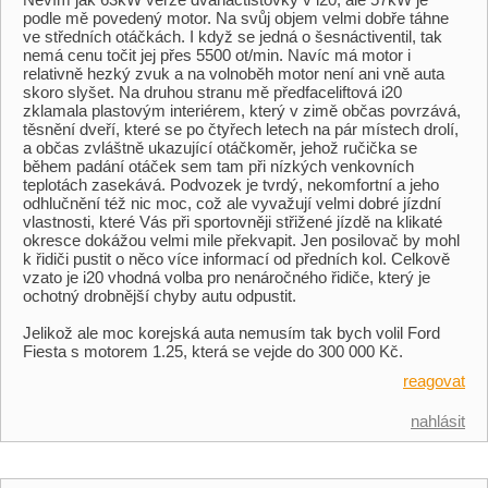
podle mě povedený motor. Na svůj objem velmi dobře táhne
ve středních otáčkách. I když se jedná o šesnáctiventil, tak
nemá cenu točit jej přes 5500 ot/min. Navíc má motor i
relativně hezký zvuk a na volnoběh motor není ani vně auta
skoro slyšet. Na druhou stranu mě předfaceliftová i20
zklamala plastovým interiérem, který v zimě občas povrzává,
těsnění dveří, které se po čtyřech letech na pár místech drolí,
a občas zvláštně ukazující otáčkoměr, jehož ručička se
během padání otáček sem tam při nízkých venkovních
teplotách zasekává. Podvozek je tvrdý, nekomfortní a jeho
odhlučnění též nic moc, což ale vyvažují velmi dobré jízdní
vlastnosti, které Vás při sportovněji střižené jízdě na klikaté
okresce dokážou velmi mile překvapit. Jen posilovač by mohl
k řidiči pustit o něco více informací od předních kol. Celkově
vzato je i20 vhodná volba pro nenáročného řidiče, který je
ochotný drobnější chyby autu odpustit.
Jelikož ale moc korejská auta nemusím tak bych volil Ford
Fiesta s motorem 1.25, která se vejde do 300 000 Kč.
reagovat
nahlásit