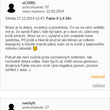
eCORE
97
počet příspěvků
12.03.2014
datum registrace
Středa 17.12.2014 12:47,
Fabie II 1,4 16v
Motor je to dobrý, trvanlivý a prověřený. Co se na něm nelíbilo
mě je, že oproti Fabii I, kde byl také, je o dost víc uškrcený
kvůli emisím. Musí se ví c vytáčet a tím znatelně roste
spotřeba. Při jízdě a hlavně pružné akceleraci je celkem
letargický a člověk marně pátrá, kam se ty koně z papírového
výkonu zatoulali.
Pokud ale není svižná jízda významným kritériem, tak
rozhodně dobrá volba. Sám bych už chtěl novou generaci,
dvojková Fabie má pro mně i jiná negativa (posez, prostor,
výhled z auta...)
reagovat
nahlásit
nachy9
17
počet příspěvků