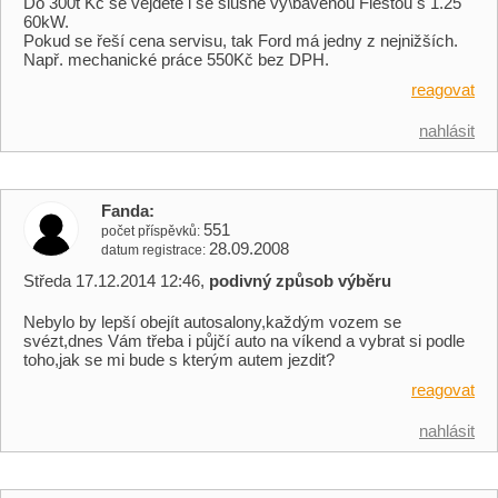
Do 300t Kč se vejdete i se slušne vy\bavenou Fiestou s 1.25
60kW.
Pokud se řeší cena servisu, tak Ford má jedny z nejnižších.
Např. mechanické práce 550Kč bez DPH.
reagovat
nahlásit
Fanda
551
počet příspěvků
28.09.2008
datum registrace
Středa 17.12.2014 12:46,
podivný způsob výběru
Nebylo by lepší obejít autosalony,každým vozem se
svézt,dnes Vám třeba i půjčí auto na víkend a vybrat si podle
toho,jak se mi bude s kterým autem jezdit?
reagovat
nahlásit