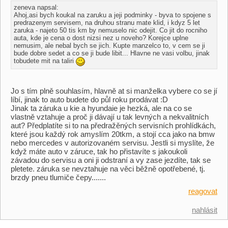
zeneva napsal:
Ahoj,asi bych koukal na zaruku a jeji podminky - byva to spojene s
predrazenym servisem, na druhou stranu mate klid, i kdyz 5 let
zaruka - najeto 50 tis km by nemuselo nic odejit. Co jit do rocniho
auta, kde je cena o dost nizsi nez u noveho? Korejce uplne
nemusim, ale nebal bych se jich. Kupte manzelco to, v cem se ji
bude dobre sedet a co se ji bude libit... Hlavne ne vasi volbu, jinak
tobudete mit na taliri
Jo s tím plně souhlasím, hlavně at si manželka vybere co se jí
líbí, jinak to auto budete do půl roku prodávat :D
Jinak ta záruka u kie a hyundaie je hezká, ale na co se
vlastně vztahuje a proč ji dávají u tak levných a nekvalitních
aut? Předplatíte si to na předražěných servisních prohlídkách,
které jsou každý rok amyslím 20tkm, a stojí cca jako na bmw
nebo mercedes v autorizovaném servisu. Jestli si myslíte, že
když máte auto v záruce, tak ho přistavíte s jakoukoli
závadou do servisu a oni ji odstraní a vy zase jezdíte, tak se
pletete. záruka se nevztahuje na věci běžně opotřebené, tj.
brzdy pneu tlumiče čepy.......
reagovat
nahlásit