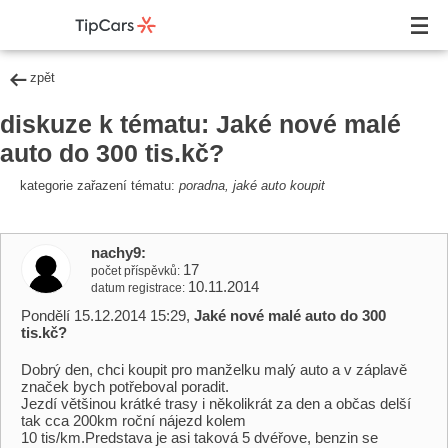
zpět
diskuze k tématu: Jaké nové malé
auto do 300 tis.kč?
kategorie zařazení tématu:
poradna, jaké auto koupit
nachy9
17
počet příspěvků
10.11.2014
datum registrace
Pondělí 15.12.2014 15:29,
Jaké nové malé auto do 300
tis.kč?
Dobrý den, chci koupit pro manželku malý auto a v záplavě
značek bych potřeboval poradit.
Jezdí většinou krátké trasy i několikrát za den a občas delší
tak cca 200km roční nájezd kolem
10 tis/km.Predstava je asi taková 5 dvéřove, benzin se