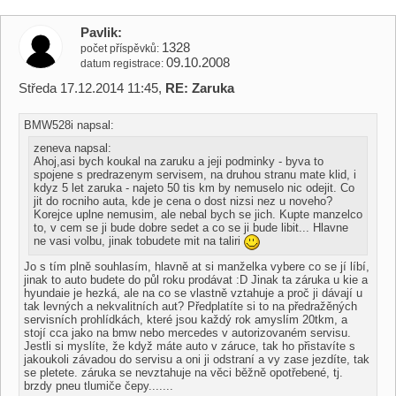
Pavlik
1328
počet příspěvků
09.10.2008
datum registrace
Středa 17.12.2014 11:45,
RE: Zaruka
BMW528i napsal:
zeneva napsal:
Ahoj,asi bych koukal na zaruku a jeji podminky - byva to
spojene s predrazenym servisem, na druhou stranu mate klid, i
kdyz 5 let zaruka - najeto 50 tis km by nemuselo nic odejit. Co
jit do rocniho auta, kde je cena o dost nizsi nez u noveho?
Korejce uplne nemusim, ale nebal bych se jich. Kupte manzelco
to, v cem se ji bude dobre sedet a co se ji bude libit... Hlavne
ne vasi volbu, jinak tobudete mit na taliri
Jo s tím plně souhlasím, hlavně at si manželka vybere co se jí líbí,
jinak to auto budete do půl roku prodávat :D Jinak ta záruka u kie a
hyundaie je hezká, ale na co se vlastně vztahuje a proč ji dávají u
tak levných a nekvalitních aut? Předplatíte si to na předražěných
servisních prohlídkách, které jsou každý rok amyslím 20tkm, a
stojí cca jako na bmw nebo mercedes v autorizovaném servisu.
Jestli si myslíte, že když máte auto v záruce, tak ho přistavíte s
jakoukoli závadou do servisu a oni ji odstraní a vy zase jezdíte, tak
se pletete. záruka se nevztahuje na věci běžně opotřebené, tj.
brzdy pneu tlumiče čepy.......