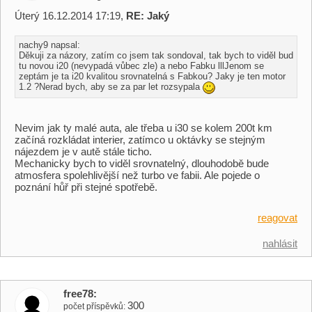
Úterý 16.12.2014 17:19,
RE: Jaký
nachy9 napsal:
Děkuji za názory, zatím co jsem tak sondoval, tak bych to viděl bud
tu novou i20 (nevypadá vůbec zle) a nebo Fabku lllJenom se
zeptám je ta i20 kvalitou srovnatelná s Fabkou? Jaky je ten motor
1.2 ?Nerad bych, aby se za par let rozsypala
Nevim jak ty malé auta, ale třeba u i30 se kolem 200t km
začíná rozkládat interier, zatímco u oktávky se stejným
nájezdem je v autě stále ticho.
Mechanicky bych to viděl srovnatelný, dlouhodobě bude
atmosfera spolehlivější než turbo ve fabii. Ale pojede o
poznání hůř při stejné spotřebě.
reagovat
nahlásit
free78
300
počet příspěvků