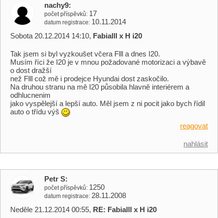
nachy9
17
počet příspěvků
10.11.2014
datum registrace
Sobota 20.12.2014 14:10,
Fabialll x H i20
Tak jsem si byl vyzkoušet včera Flll a dnes I20.
Musím říci že I20 je v mnou požadované motorizaci a výbavě
o dost dražší
než Flll což mě i prodejce Hyundai dost zaskočilo.
Na druhou stranu na mě I20 působila hlavně interiérem a
odhlucnenim
jako vyspělejší a lepší auto. Měl jsem z ni pocit jako bych řídil
auto o třídu výš
reagovat
nahlásit
Petr S
1250
počet příspěvků
28.11.2008
datum registrace
Neděle 21.12.2014 00:55,
RE: Fabialll x H i20