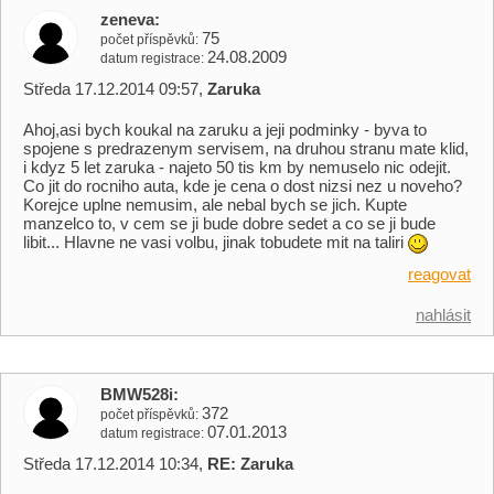
zeneva
75
počet příspěvků
24.08.2009
datum registrace
Středa 17.12.2014 09:57,
Zaruka
Ahoj,asi bych koukal na zaruku a jeji podminky - byva to
spojene s predrazenym servisem, na druhou stranu mate klid,
i kdyz 5 let zaruka - najeto 50 tis km by nemuselo nic odejit.
Co jit do rocniho auta, kde je cena o dost nizsi nez u noveho?
Korejce uplne nemusim, ale nebal bych se jich. Kupte
manzelco to, v cem se ji bude dobre sedet a co se ji bude
libit... Hlavne ne vasi volbu, jinak tobudete mit na taliri
reagovat
nahlásit
BMW528i
372
počet příspěvků
07.01.2013
datum registrace
Středa 17.12.2014 10:34,
RE: Zaruka