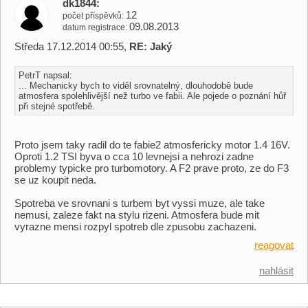
dk1844
12
počet příspěvků
09.08.2013
datum registrace
Středa 17.12.2014 00:55,
RE: Jaký
PetrT napsal:
... Mechanicky bych to viděl srovnatelný, dlouhodobě bude
atmosfera spolehlivější než turbo ve fabii. Ale pojede o poznání hůř
při stejné spotřebě.
Proto jsem taky radil do te fabie2 atmosfericky motor 1.4 16V.
Oproti 1.2 TSI byva o cca 10 levnejsi a nehrozi zadne
problemy typicke pro turbomotory. A F2 prave proto, ze do F3
se uz koupit neda.
Spotreba ve srovnani s turbem byt vyssi muze, ale take
nemusi, zaleze fakt na stylu rizeni. Atmosfera bude mit
vyrazne mensi rozpyl spotreb dle zpusobu zachazeni.
reagovat
nahlásit