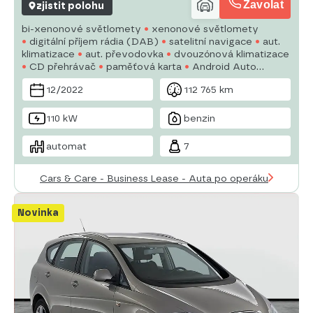
Zavolat
zjistit polohu
bi-xenonové světlomety
xenonové světlomety
digitální příjem rádia (DAB)
satelitní navigace
aut.
klimatizace
aut. převodovka
dvouzónová klimatizace
CD přehrávač
paměťová karta
Android Auto
Apple CarPlay
USB
AUX
bluetooth
hands free
12/2022
112 765 km
110 kW
benzin
automat
7
Cars & Care - Business Lease - Auta po operáku
Novinka