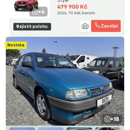
Style
479 900 Kč
+6
2026, 70 kW, benzin
Zavolat
zjistit polohu
Novinka
+18