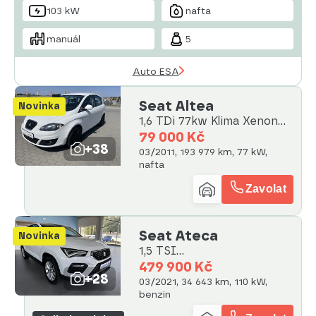
103 kW
nafta
manuál
5
Auto ESA
Seat Altea
Novinka
1,6 TDi 77kw Klima Xenon
GPS
79 000 Kč
+38
03/2011, 193 979 km, 77 kW,
nafta
Zavolat
Seat Ateca
Novinka
1,5 TSI
110kW,STYLE,SERVISKA
479 900 Kč
+28
03/2021, 34 643 km, 110 kW,
benzin