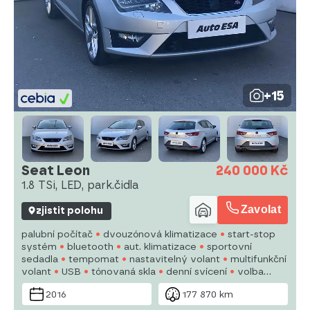
+15
Seat Leon
240 000 Kč
1.8 TSi, LED, park.čidla
Zavolat
zjistit polohu
palubní počítač
dvouzónová klimatizace
start-stop
systém
bluetooth
aut. klimatizace
sportovní
sedadla
tempomat
nastavitelný volant
multifunkční
volant
USB
tónovaná skla
denní svícení
volba
jízdního režimu
alu kola
manuální převodovka
2016
177 870 km