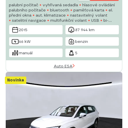
palubní počítač
vyhřívaná sedadla
hlasové ovládání
palubního počítače
bluetooth
paměťová karta
el.
přední okna
aut. klimatizace
nastavitelný volant
satelitní navigace
multifunkční volant
USB
bi-
xenonové světlomety
denní svícení
alu kola
2015
87 944 km
manuální převodovka
66 kW
benzin
manuál
5
Auto ESA
Novinka