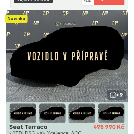
Novinka
+9
Seat Tarraco
498 990 Kč
2.0TDi DSG 4X4 Xcellence, ACC