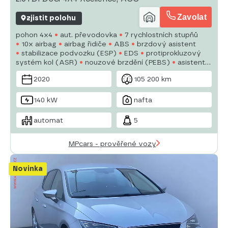
Zavolat
zjistit polohu
pohon 4x4
aut. převodovka
7 rychlostních stupňů
10x airbag
airbag řidiče
ABS
brzdový asistent
stabilizace podvozku (ESP)
EDS
protiprokluzový
systém kol (ASR)
nouzové brzdění (PEBS)
asistent
rozjezdu do kopce (HSA)
hlídání jízdního pruhu
hlídání
2020
105 200 km
mrtvého úhlu
asistent jízdy v jízdním pruhu
140 kW
nafta
automat
5
MPcars - prověřené vozy
Novinka