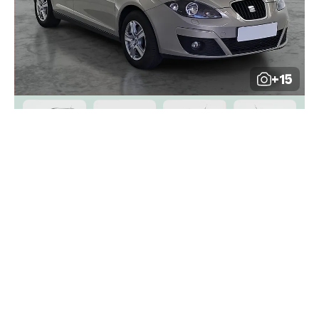
+15
Seat Altea
140 000 Kč
1.6 TDI, Tempomat
Zavolat
zjistit polohu
aut. klimatizace
ABS
protiprokluzový systém kol
(ASR)
centrální zamykání
palubní počítač
el.
sklopná zrcátka
stabilizace podvozku (ESP)
mlhovky
vyhřívaná sedadla
senzor tlaku v pneumatikách
USB
10x airbag
alu kola
parkovací asistent
2011
72 565 km
posilovač řízení
77 kW
nafta