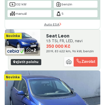
132 kW
benzin
manuál
5
Auto ESA
Seat Leon
Novinka
1.5 TSi, FR, LED, navi
350 000 Kč
+2
2019, 83 622 km, 96 kW, benzin
Zavolat
zjistit polohu
Novinka