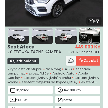
+7
Seat Ateca
449 000 Kč
2,0 TDI 4X4 TAŽNÉ KAMERA
371 075 Kč bez DPH
Zavolat
zjistit polohu
7 rychlostních stupňů
8x airbag
ABS
adaptivní
tempomat
airbag řidiče
Android Auto
Apple
CarPlay
asistent jízdy v jízdním pruhu
asistent jízdy v
koloně
asistent rozjezdu do kopce (HSA)
asistent
stability přívěsu (TSA)
aut. aktivace výstražných
01/2022
142 100 km
světlometů
aut. klimatizace
aut. převodovka
aut.
zabrzdění v kopci
110 kW
nafta