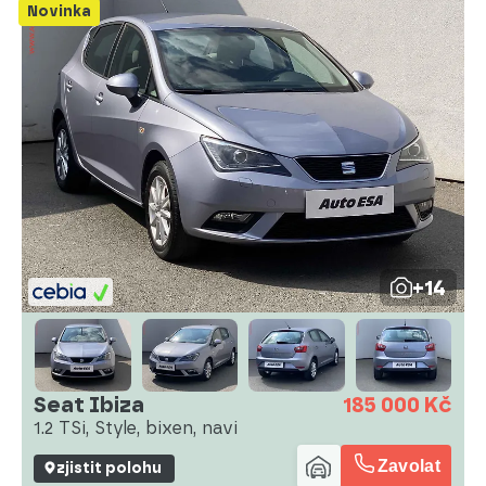
Novinka
+14
Seat Ibiza
185 000 Kč
1.2 TSi, Style, bixen, navi
Zavolat
zjistit polohu