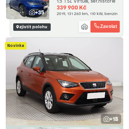
1.5 TSI Virtual, ser.historie
339 900 Kč
+35
2019, 131 260 km, 110 kW, benzin
Zavolat
zjistit polohu
Novinka
+18