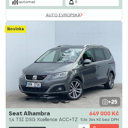
automat
5
AUTO EVROPSKÁ
Novinka
+25
Seat Alhambra
649 000 Kč
1,4 TSI DSG Xcellence ACC+TZ
536 364 Kč bez DPH