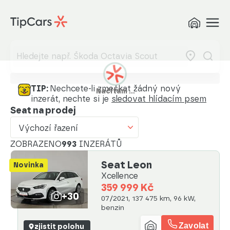
Výchozí řazení
Od nejlevnějšího
Od nejdražšího
Od nejmenšího nájezdu
TIP:
Nechcete-li zmeškat žádný nový
Načítám …
inzerát, nechte si je
sledovat hlídacím psem
Od nejvyššího nájezdu
Seat na prodej
Od nejstaršího vozu
Výchozí řazení
Od nejnovějšího vozu
ZOBRAZENO
993
INZERÁTŮ
Seat Leon
Od nejnovějšího inzerátu
Novinka
Xcellence
Od nejstaršího inzerátu
359 999 Kč
+30
07/2021, 137 475 km, 96 kW,
Abecedně od A do Z
benzin
Abecedně od Z do A
Zavolat
zjistit polohu