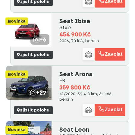
Zavolat
zjistit polohu
Seat Ibiza
Novinka
Style
454 900 Kč
+6
2026, 70 kW, benzin
Zavolat
zjistit polohu
Seat Arona
Novinka
FR
359 800 Kč
+27
12/2020, 59 413 km, 81 kW,
benzin
Zavolat
zjistit polohu
Seat Leon
Novinka