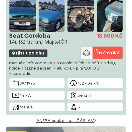
Seat Cordoba
18 500 Kč
1.4i, 182 tis km,1.Majitel,ČR
Zavolat
zjistit polohu
manuální převodovka
5 rychlostních stupňů
airbag
řidiče
tažné zařízení
alu kola
plní 'EURO I'
autorádio
09/1995
182 404 km
44 kW
benzin
manuál
5
ANERA spol. s r. o. - ČÁSLAV