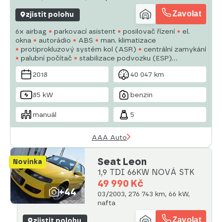
Zavolat
zjistit polohu
6x airbag
parkovací asistent
posilovač řízení
el.
okna
autorádio
ABS
man. klimatizace
protiprokluzový systém kol (ASR)
centrální zamykání
palubní počítač
stabilizace podvozku (ESP)
mlhovky
startování tlačítkem
senzor tlaku v
2018
40 047 km
pneumatikách
USB
85 kW
benzin
manuál
5
AAA Auto
Seat Leon
Novinka
1,9 TDI 66KW NOVÁ STK
49 990 Kč
+44
03/2003, 276 743 km, 66 kW,
nafta
Zavolat
zjistit polohu