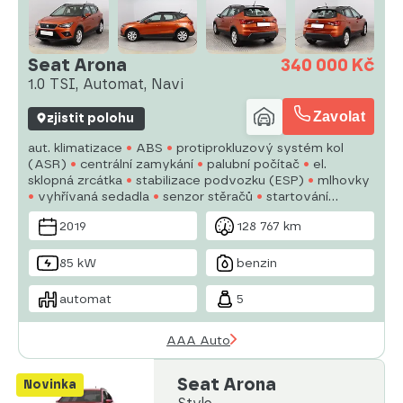
Seat Arona
340 000 Kč
1.0 TSI, Automat, Navi
Zavolat
zjistit polohu
aut. klimatizace
ABS
protiprokluzový systém kol
(ASR)
centrální zamykání
palubní počítač
el.
sklopná zrcátka
stabilizace podvozku (ESP)
mlhovky
vyhřívaná sedadla
senzor stěračů
startování
tlačítkem
senzor tlaku v pneumatikách
USB
6x
2019
128 767 km
airbag
parkovací asistent
85 kW
benzin
automat
5
AAA Auto
Seat Arona
Novinka