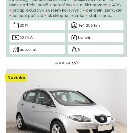
okna
střešní nosič
autorádio
aut. klimatizace
ABS
protiprokluzový systém kol (ASR)
centrální zamykání
palubní počítač
el. sklopná zrcátka
stabilizace
podvozku (ESP)
mlhovky
vyhřívaná sedadla
2017
144 206 km
221 kW
benzin
automat
5
AAA Auto
Novinka