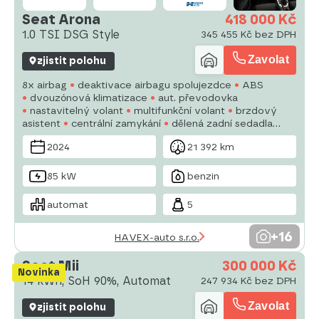
Seat Arona
418 000 Kč
1.0 TSI DSG Style
345 455 Kč bez DPH
Zavolat
zjistit polohu
8x airbag
deaktivace airbagu spolujezdce
ABS
dvouzónová klimatizace
aut. převodovka
nastavitelný volant
multifunkční volant
brzdový
asistent
centrální zamykání
dělená zadní sedadla
výškově nastavitelná sedadla
posilovač řízení
EDS
2024
21 392 km
el. přední okna
imobilizér
85 kW
benzin
automat
5
+16
HAVEX-auto s.r.o.
Seat Mii
300 000 Kč
Novinka
14 kWh, SoH 90%, Automat
247 934 Kč bez DPH
Zavolat
zjistit polohu