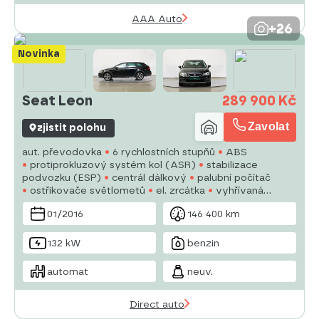
AAA Auto
+26
Novinka
Seat Leon
289 900 Kč
Zavolat
zjistit polohu
aut. převodovka
6 rychlostních stupňů
ABS
protiprokluzový systém kol (ASR)
stabilizace
podvozku (ESP)
centrál dálkový
palubní počítač
ostřikovače světlometů
el. zrcátka
vyhřívaná
zrcátka
alu kola
vyhřívaná sedadla
tempomat
01/2016
146 400 km
multifunkční volant
pohon 4x4
132 kW
benzin
automat
neuv.
Direct auto