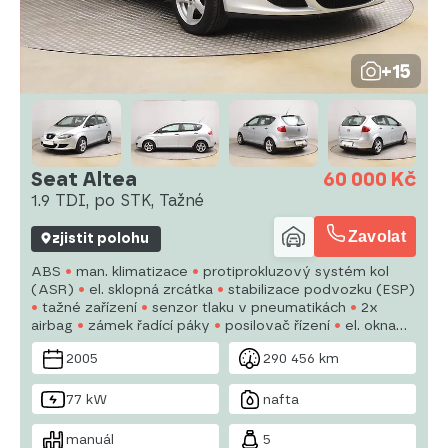
+15
Seat Altea
60 000 Kč
1.9 TDI, po STK, Tažné
Zavolat
zjistit polohu
ABS
man. klimatizace
protiprokluzový systém kol
(ASR)
el. sklopná zrcátka
stabilizace podvozku (ESP)
tažné zařízení
senzor tlaku v pneumatikách
2x
airbag
zámek řadící páky
posilovač řízení
el. okna
autorádio
manuální převodovka
2005
290 456 km
77 kW
nafta
manuál
5