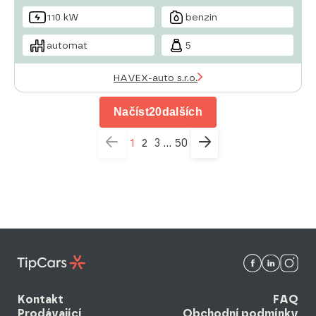
110 kW
benzin
automat
5
HAVEX-auto s.r.o.
Načíst
20
dalších
1
2
3
50
...
Kontakt
FAQ
Prodávající
Obchodní podmínky