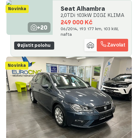
Seat Alhambra
Novinka
2,0TDi 103kW DIGI KLIMA
249 000 Kč
+20
06/2014, 193 177 km, 103 kW,
nafta
Zavolat
zjistit polohu
Novinka