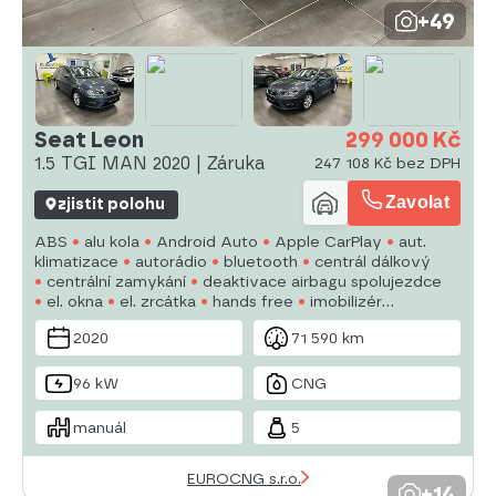
+49
Seat Leon
299 000 Kč
1.5 TGI MAN 2020 | Záruka
247 108 Kč bez DPH
Zavolat
zjistit polohu
ABS
alu kola
Android Auto
Apple CarPlay
aut.
klimatizace
autorádio
bluetooth
centrál dálkový
centrální zamykání
deaktivace airbagu spolujezdce
el. okna
el. zrcátka
hands free
imobilizér
multifunkční volant
2020
71 590 km
96 kW
CNG
manuál
5
EUROCNG s.r.o.
+14