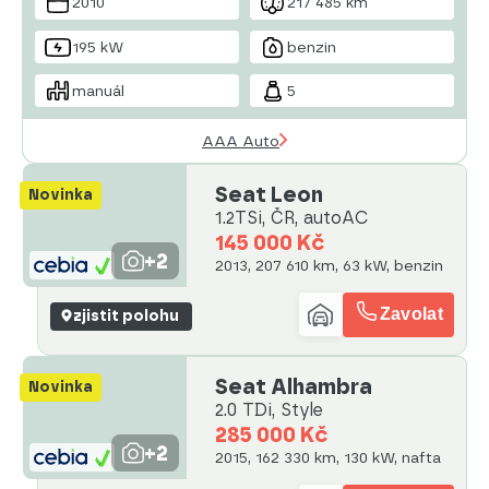
2010
217 485 km
asistent
posilovač řízení
195 kW
benzin
manuál
5
AAA Auto
Seat Leon
Novinka
1.2TSi, ČR, autoAC
145 000 Kč
+2
2013, 207 610 km, 63 kW, benzin
Zavolat
zjistit polohu
Seat Alhambra
Novinka
2.0 TDi, Style
285 000 Kč
+2
2015, 162 330 km, 130 kW, nafta