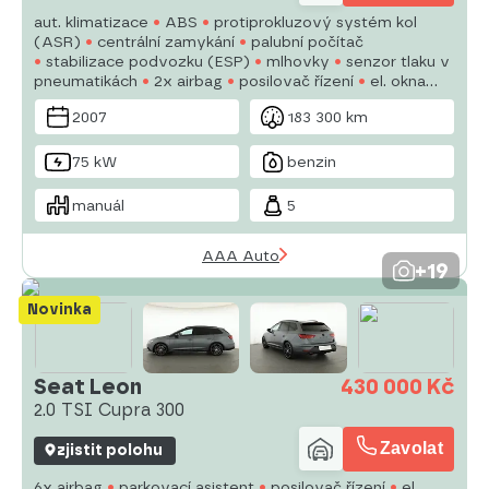
aut. klimatizace
ABS
protiprokluzový systém kol
(ASR)
centrální zamykání
palubní počítač
stabilizace podvozku (ESP)
mlhovky
senzor tlaku v
pneumatikách
2x airbag
posilovač řízení
el. okna
autorádio
manuální převodovka
2007
183 300 km
75 kW
benzin
manuál
5
AAA Auto
+19
Novinka
Seat Leon
430 000 Kč
2.0 TSI Cupra 300
Zavolat
zjistit polohu
6x airbag
parkovací asistent
posilovač řízení
el.