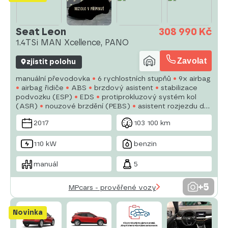
Seat Leon
308 990 Kč
1.4TSi MAN Xcellence, PANO
Zavolat
zjistit polohu
manuální převodovka
6 rychlostních stupňů
9x airbag
airbag řidiče
ABS
brzdový asistent
stabilizace
podvozku (ESP)
EDS
protiprokluzový systém kol
(ASR)
nouzové brzdění (PEBS)
asistent rozjezdu do
kopce (HSA)
aut. zabrzdění v kopci
tažné zařízení
2017
103 100 km
posilovač řízení
dvouzónová klimatizace
110 kW
benzin
manuál
5
+5
MPcars - prověřené vozy
Novinka