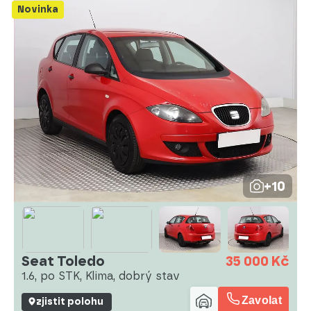
Novinka
+10
Seat Toledo
35 000 Kč
1.6, po STK, Klima, dobrý stav
Zavolat
zjistit polohu