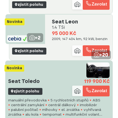
Zavolat
zjistit polohu
Seat Leon
Novinka
1.4 TSi
95 000 Kč
+2
2009, 147 404 km, 92 kW, benzin
Zavolat
zjistit polohu
+20
Novinka
Seat Toledo
119 900 Kč
Zavolat
zjistit polohu
manuální převodovka
5 rychlostních stupňů
ABS
centrální zamykání
centrál dálkový
imobilizér
palubní počítač
mlhovky
el. zrcátka
vyhřívaná
zrcátka
alu kola
tempomat
multifunkční volant