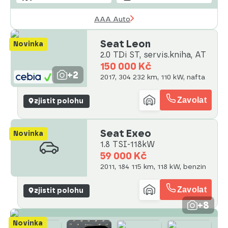
AAA Auto
Seat Leon
Novinka
2.0 TDi ST, servis.kniha, AT
150 000 Kč
+2
2017, 304 232 km, 110 kW, nafta
Zavolat
zjistit polohu
Seat Exeo
Novinka
1.8 TSI-118kW
59 000 Kč
2011, 184 115 km, 118 kW, benzin
Zavolat
zjistit polohu
+8
Novinka