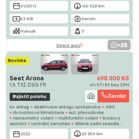
posilovač řízení
hands free
01/2013
160 928 km
63 kW
benzin
manuál
5
+28
Direct auto
Novinka
Seat Arona
498 000 Kč
1.5 TSI DSG FR
411 571 Kč bez DPH
Zavolat
zjistit polohu
6x airbag
deaktivace airbagu spolujezdce
ABS
dvouzónová klimatizace
aut. převodovka
nastavitelný volant
multifunkční volant
brzdový
asistent
centrální zamykání
dělená zadní sedadla
výškově nastavitelná sedadla
posilovač řízení
EDS
2022
20 859 km
el. přední okna
venkovní teploměr