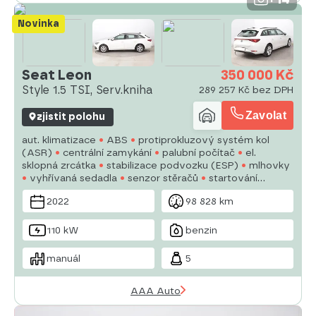
Novinka
Seat Leon
350 000 Kč
Style 1.5 TSI, Serv.kniha
289 257 Kč bez DPH
Zavolat
zjistit polohu
aut. klimatizace
ABS
protiprokluzový systém kol
(ASR)
centrální zamykání
palubní počítač
el.
sklopná zrcátka
stabilizace podvozku (ESP)
mlhovky
vyhřívaná sedadla
senzor stěračů
startování
tlačítkem
senzor tlaku v pneumatikách
6x airbag
2022
98 828 km
vyhřívaný volant
hlídání jízdního pruhu
110 kW
benzin
manuál
5
AAA Auto