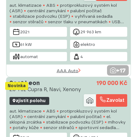
aut. klimatizace
ABS
protiprokluzový systém kol
(ASR)
centrální zamykání
palubní počítač
stabilizace podvozku (ESP)
vyhřívaná sedadla
senzor stěračů
senzor tlaku v pneumatikách
USB
8x airbag
vyhřívané přední sklo
hlídání jízdního
2021
29 963 km
pruhu
parkovací asistent
posilovač řízení
61 kW
elektro
automat
4
+17
AAA Auto
Seat Leon
190 000 Kč
Novinka
2.0 TSI Cupra R, Navi, Xenony
Zavolat
zjistit polohu
aut. klimatizace
ABS
protiprokluzový systém kol
(ASR)
centrální zamykání
palubní počítač
el.
sklopná zrcátka
stabilizace podvozku (ESP)
mlhovky
potahy kůže
senzor stěračů
sportovní sedadla
senzor tlaku v pneumatikách
8x airbag
parkovací