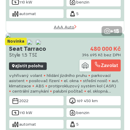
110 kW
benzin
automat
5
AAA Auto
+18
Novinka
Seat Tarraco
480 000 Kč
Style 1.5 TSI
396 695 Kč bez DPH
Zavolat
zjistit polohu
vyhřívaný volant
hlídání jízdního pruhu
parkovací
asistent
posilovač řízení
el. okna
střešní nosič
aut.
klimatizace
ABS
protiprokluzový systém kol (ASR)
centrální zamykání
palubní počítač
el. sklopná
zrcátka
stabilizace podvozku (ESP)
mlhovky
2022
169 450 km
vyhřívaná sedadla
110 kW
benzin
automat
5