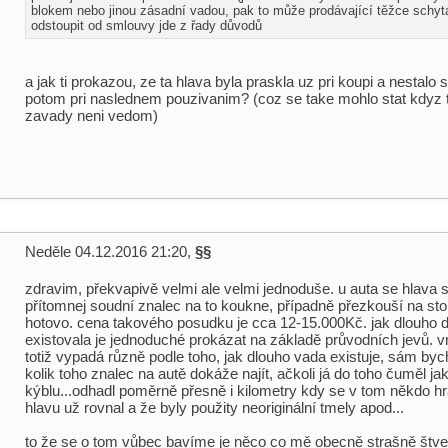
blokem nebo jinou zásadní vadou, pak to může prodávající těžce schyta
odstoupit od smlouvy jde z řady důvodů
a jak ti prokazou, ze ta hlava byla praskla uz pri koupi a nestalo 
potom pri naslednem pouzivanim? (coz se take mohlo stat kdyz ta
zavady neni vedom)
Neděle 04.12.2016 21:20,
§§
zdravim, překvapivě velmi ale velmi jednoduše. u auta se hlava 
přítomnej soudní znalec na to koukne, případně přezkouší na stoli
hotovo. cena takového posudku je cca 12-15.000Kč. jak dlouho 
existovala je jednoduché prokázat na základě průvodních jevů. v
totiž vypadá různě podle toho, jak dlouho vada existuje, sám by
kolik toho znalec na autě dokáže najít, ačkoli já do toho čuměl ja
kýblu...odhadl poměrně přesně i kilometry kdy se v tom někdo hr
hlavu už rovnal a že byly použity neoriginální tmely apod...
to že se o tom vůbec bavíme je něco co mě obecně strašně štve