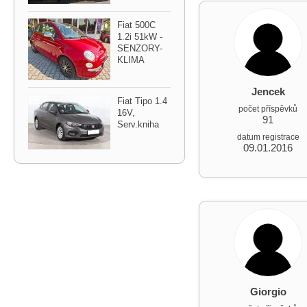
Fiat 500C
1.2i 51kW ​-
SENZORY​-
KLIMA
Jencek
Fiat Tipo 1.4
počet příspěvků
16V,​
91
Serv.kniha
datum registrace
09.01.2016
Giorgio