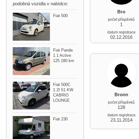
podobná vozidla v nabídce:
Bro
Fiat 500
počet příspěvků
1
datum registrace
02.12.2016
Fiat Panda
1.1 Active
125 180 km
Fiat 500C
1.2I 51 KW
Bronn
CABRIO
LOUNGE
počet příspěvků
128
datum registrace
Fiat 230
23.11.2014