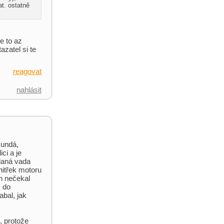
t. ostatně
se to az
zatel si te
reagovat
nahlásit
sundá,
ci a je
daná vada
nitřek motoru
ch nečekal
k do
abal, jak
, protože