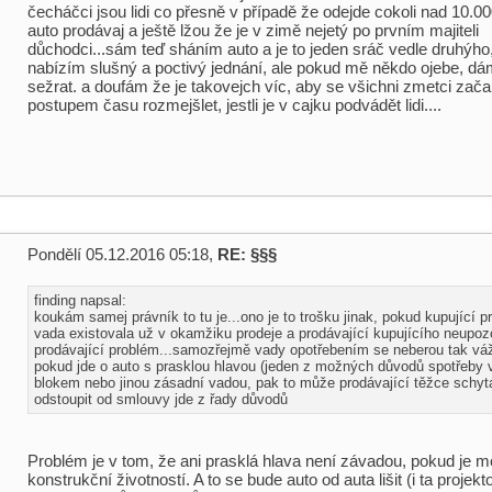
čecháčci jsou lidi co přesně v případě že odejde cokoli nad 10.
auto prodávaj a ještě lžou že je v zimě nejetý po prvním majiteli
důchodci...sám teď sháním auto a je to jeden sráč vedle druhýh
nabízím slušný a poctivý jednání, ale pokud mě někdo ojebe, d
sežrat. a doufám že je takovejch víc, aby se všichni zmetci zača
postupem času rozmejšlet, jestli je v cajku podvádět lidi....
Pondělí 05.12.2016 05:18,
RE: §§§
finding napsal:
koukám samej právník to tu je...ono je to trošku jinak, pokud kupující p
vada existovala už v okamžiku prodeje a prodávající kupujícího neupoz
prodávající problém...samozřejmě vady opotřebením se neberou tak váž
pokud jde o auto s prasklou hlavou (jeden z možných důvodů spotřeby 
blokem nebo jinou zásadní vadou, pak to může prodávající těžce schyta
odstoupit od smlouvy jde z řady důvodů
Problém je v tom, že ani prasklá hlava není závadou, pokud je m
konstrukční životností. A to se bude auto od auta lišit (i ta projek