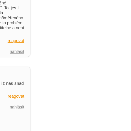
ožné
 To, jestli
la
 přiměřeného
je to problém
itelné a není
reagovat
nahlásit
si z nás snad
reagovat
nahlásit