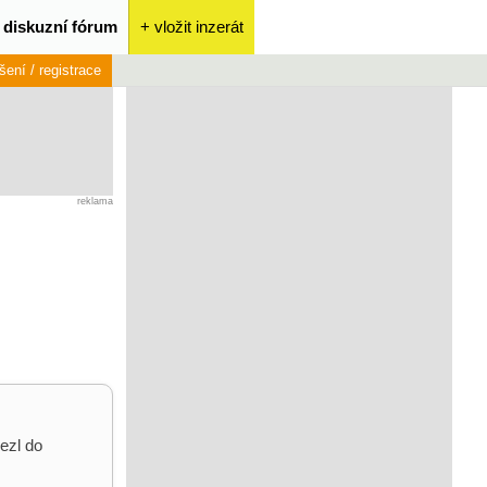
diskuzní fórum
+ vložit inzerát
ášení / registrace
reklama
ezl do