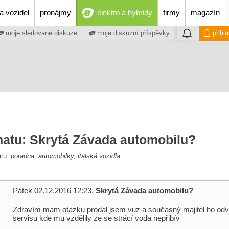
a vozidel
pronájmy
elektro a hybridy
firmy
magazín
moje sledované diskuze
moje diskuzní příspěvky
přihl
matu: Skrytá Závada automobilu?
atu:
poradna, automobilky, italská vozidla
Pátek 02.12.2016 12:23,
Skrytá Závada automobilu?
Zdravím mam otazku prodal jsem vuz a současný majitel ho odv
servisu kde mu vzdělily ze se strácí voda nepřibív