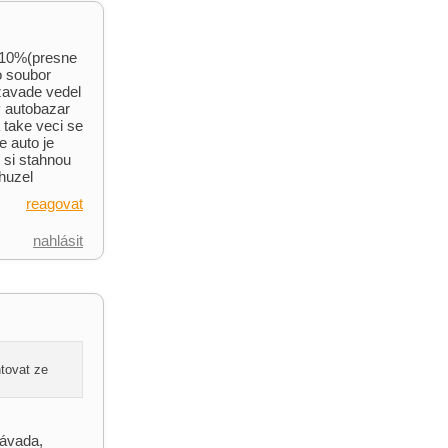
a 10%(presne
o soubor
 zavade vedel
 autobazar
 take veci se
 auto je
 si stahnou
huzel
reagovat
nahlásit
tovat ze
závada,