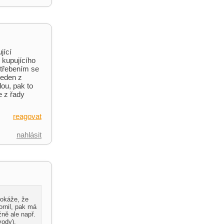
jící
 kupujícího
otřebením se
jeden z
ou, pak to
e z řady
reagovat
nahlásit
rokáže, že
ornil, pak má
ně ale např.
vody),