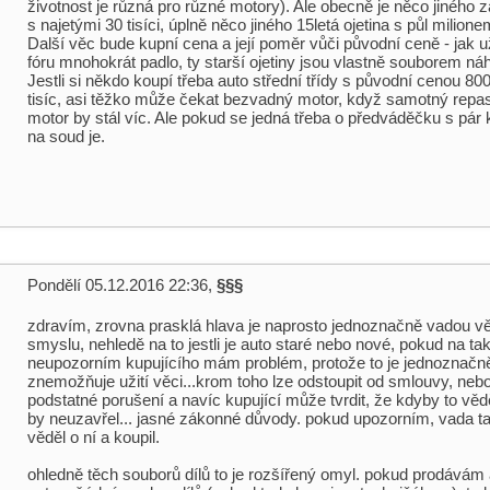
životnost je různá pro různé motory). Ale obecně je něco jiného 
s najetými 30 tisíci, úplně něco jiného 15letá ojetina s půl milion
Další věc bude kupní cena a její poměr vůči původní ceně - jak u
fóru mnohokrát padlo, ty starší ojetiny jsou vlastně souborem náh
Jestli si někdo koupí třeba auto střední třídy s původní cenou 800
tisíc, asi těžko může čekat bezvadný motor, když samotný rep
motor by stál víc. Ale pokud se jedná třeba o předváděčku s pár k
na soud je.
Pondělí 05.12.2016 22:36,
§§§
zdravím, zrovna prasklá hlava je naprosto jednoznačně vadou v
smyslu, nehledě na to jestli je auto staré nebo nové, pokud na t
neupozorním kupujícího mám problém, protože to je jednoznačn
znemožňuje užití věci...krom toho lze odstoupit od smlouvy, nebo
podstatné porušení a navíc kupující může tvrdit, že kdyby to vě
by neuzavřel... jasné zákonné důvody. pokud upozorním, vada ta
věděl o ní a koupil.
ohledně těch souborů dílů to je rozšířený omyl. pokud prodávám a