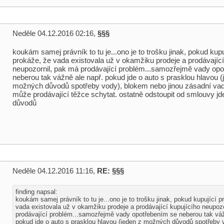
Neděle 04.12.2016 02:16,
§§§
koukám samej právník to tu je...ono je to trošku jinak, pokud kupu
prokáže, že vada existovala už v okamžiku prodeje a prodávající
neupozornil, pak má prodávající problém...samozřejmě vady op
neberou tak vážně ale např. pokud jde o auto s prasklou hlavou (
možných důvodů spotřeby vody), blokem nebo jinou zásadní vad
může prodávající těžce schytat. ostatně odstoupit od smlouvy jd
důvodů
Neděle 04.12.2016 11:16,
RE: §§§
finding napsal:
koukám samej právník to tu je...ono je to trošku jinak, pokud kupující p
vada existovala už v okamžiku prodeje a prodávající kupujícího neupoz
prodávající problém...samozřejmě vady opotřebením se neberou tak váž
pokud jde o auto s prasklou hlavou (jeden z možných důvodů spotřeby 