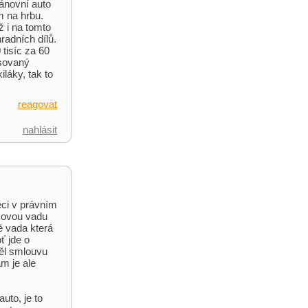
zánovní auto
em na hrbu.
ž i na tomto
radních dílů.
 tisíc za 60
asovaný
iláky, tak to
reagovat
nahlásit
ěci v právním
akovou vadu
ě vada která
ť jde o
děl smlouvu
m je ale
uto, je to