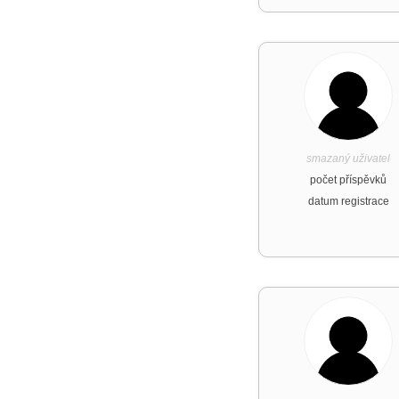
smazaný uživatel
počet příspěvků
datum registrace