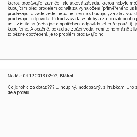
kterou prodávající zamlčel, ale taková závada, kterou nebylo m
kupujícím před prodejem odhalit za vynaložení "přiměřeného úsilí".
prodávající o vadě věděl nebo ne, není rozhodující; za stav vozid
prodávající odpovídá. Pokud závada však byla za použití onoho
úsilí zjistitelná (nebo jde o opotřebení odpovídající míře použití), 
kupujícího. A opačně, pokud se ztrácí voda, není to normálně zjist
to běžné opotřebení, je to problém prodávajícího.
Neděle 04.12.2016 02:03,
Blábol
Co je tohle za dotaz??? ... neúplný, nedopsaný, s hrubkami .. to 
dělá prdel!!!