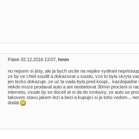
Pátek 02.12.2016 13:07,
hmm
no nejsem si jisty, ale ja bych urcite na nejake vydirani nepristou
ze by se chtel soudit a dokazovat u soudu, vze to byla skryta vad
jen tezko dokazuje, ze uz ta vada byla pred koupi... kazdopadne
nekdo muze prodavat auto a ani neobetovat 30min procteni si ra
internetu, vsude by se docetl at si da do smlouvy, ze auto se pro
takovem stavu jakem lezi a bezi a kupujici si je toho vedom... nen
dodat