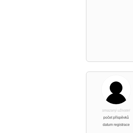
smazaný uživatel
počet příspěvků
datum registrace