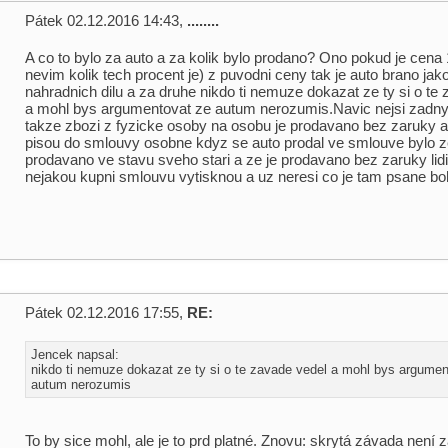
Pátek 02.12.2016 14:43,
........
A co to bylo za auto a za kolik bylo prodano? Ono pokud je cen
nevim kolik tech procent je) z puvodni ceny tak je auto brano jak
nahradnich dilu a za druhe nikdo ti nemuze dokazat ze ty si o te
a mohl bys argumentovat ze autum nerozumis.Navic nejsi zadny
takze zbozi z fyzicke osoby na osobu je prodavano bez zaruky a
pisou do smlouvy osobne kdyz se auto prodal ve smlouve bylo ze
prodavano ve stavu sveho stari a ze je prodavano bez zaruky lidi
nejakou kupni smlouvu vytisknou a uz neresi co je tam psane bo
Pátek 02.12.2016 17:55,
RE:
Jencek napsal:
nikdo ti nemuze dokazat ze ty si o te zavade vedel a mohl bys argumen
autum nerozumis
To by sice mohl, ale je to prd platné. Znovu: skrytá závada není 