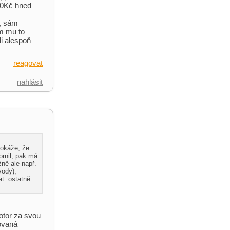
000Kč hned
o, sám
ám mu to
li alespoň
reagovat
nahlásit
rokáže, že
ornil, pak má
ně ale např.
vody),
t. ostatně
otor za svou
tovaná