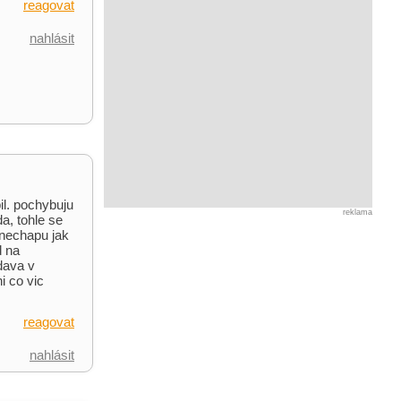
reagovat
nahlásit
pil. pochybuju
reklama
a, tohle se
 nechapu jak
d na
dava v
i co vic
reagovat
nahlásit