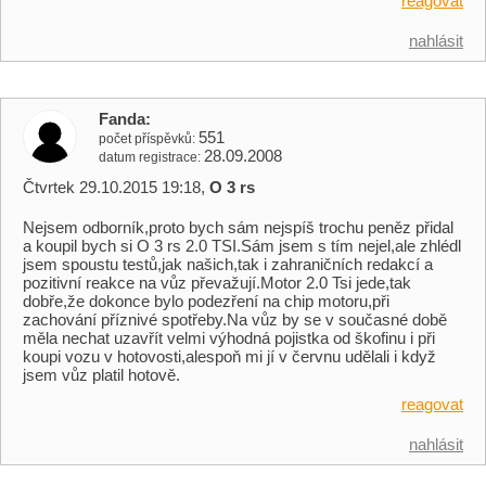
reagovat
nahlásit
Fanda
551
počet příspěvků
28.09.2008
datum registrace
Čtvrtek 29.10.2015 19:18,
O 3 rs
Nejsem odborník,proto bych sám nejspíš trochu peněz přidal
a koupil bych si O 3 rs 2.0 TSI.Sám jsem s tím nejel,ale zhlédl
jsem spoustu testů,jak našich,tak i zahraničních redakcí a
pozitivní reakce na vůz převažují.Motor 2.0 Tsi jede,tak
dobře,že dokonce bylo podezření na chip motoru,při
zachování příznivé spotřeby.Na vůz by se v současné době
měla nechat uzavřít velmi výhodná pojistka od škofinu i při
koupi vozu v hotovosti,alespoň mi jí v červnu udělali i když
jsem vůz platil hotově.
reagovat
nahlásit