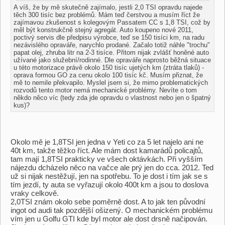
A víš, že by mě skutečně zajímalo, jestli 2,0 TSI opravdu najede
těch 300 tisíc bez problémů. Mám teď čerstvou a musím říct že
zajímavou zkušenost s kolegovým Passatem CC s 1,8 TSI, což by
měl být konstrukčně stejný agregát. Auto koupeno nové 2011,
poctivý servis dle předpisu výrobce, teď se 150 tisíci km, na radu
nezávislého opraváře, narychlo prodané. Začalo totiž náhle "trochu"
papat olej, zhruba litr na 2-3 tisíce. Přitom nijak zvlášť honěné auto
užívané jako služební/rodinné. Dle opraváře naprosto běžná situace
u této motorizace právě okolo 150 tisíc ujetých km (ztráta tlaků) -
oprava formou GO za cenu okolo 100 tisíc kč. Musím přiznat, že
mě to nemile překvapilo. Myslel jsem si, že mimo problematických
rozvodů tento motor nemá mechanické problémy. Nevíte o tom
někdo něco víc (tedy zda jde opravdu o vlastnost nebo jen o špatný
kus)?
Okolo mě je 1,8TSI jen jedna v Yeti co za 5 let najelo ani ne
40t km, takže těžko říct. Ale mám dost kamarádů policajtů,
tam mají 1,8TSI prakticky ve všech oktávkách. Při vyšším
nájezdu dcházelo něco na vačce ale prý jen do cca. 2012. Ted
už si nijak nestěžují, jen na spotřebu. To je dost i tím jak se s
tím jezdí, ty auta se vyřazují okolo 400t km a jsou to doslova
vraky celkově.
2,0TSI znám okolo sebe poměrně dost. A to jak ten původní
ingot od audi tak pozdější ošizený. O mechanickém problému
vím jen u Golfu GTI kde byl motor ale dost drsně načipován.