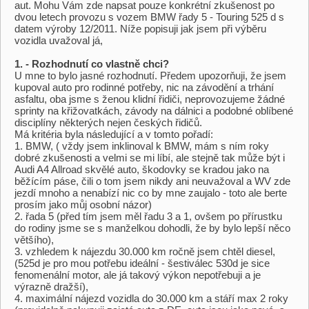
aut. Mohu Vám zde napsat pouze konkrétní zkušenost po
dvou letech provozu s vozem BMW řady 5 - Touring 525 d s
datem výroby 12/2011. Níže popisuji jak jsem při výběru
vozidla uvažoval já,
1. - Rozhodnutí co vlastně chci?
U mne to bylo jasné rozhodnutí. Předem upozorňuji, že jsem
kupoval auto pro rodinné potřeby, nic na závodění a trhání
asfaltu, oba jsme s ženou klidní řidiči, neprovozujeme žádné
sprinty na křižovatkách, závody na dálnici a podobné oblíbené
disciplíny některých nejen českých řidičů.
Má kritéria byla následující a v tomto pořadí:
1. BMW, ( vždy jsem inklinoval k BMW, mám s ním roky
dobré zkušenosti a velmi se mi líbí, ale stejně tak může být i
Audi A4 Allroad skvělé auto, škodovky se kradou jako na
běžícím páse, čili o tom jsem nikdy ani neuvažoval a WV zde
jezdí mnoho a nenabízí nic co by mne zaujalo - toto ale berte
prosím jako můj osobní názor)
2. řada 5 (před tím jsem měl řadu 3 a 1, ovšem po přírustku
do rodiny jsme se s manželkou dohodli, že by bylo lepší něco
většího),
3. vzhledem k nájezdu 30.000 km ročně jsem chtěl diesel,
(525d je pro mou potřebu ideální - šestiválec 530d je sice
fenomenální motor, ale já takový výkon nepotřebuji a je
výrazně dražší),
4. maximální nájezd vozidla do 30.000 km a stáří max 2 roky