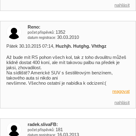
nahlásit
Reno
1352
počet příspěvků
30.03.2010
datum registrace
Pátek 30.10.2015 07:14,
Huzhjh. Hutghg. Vhthgz
Až bude mít RS pohon všech kol, tak z toho dvoulitru můžeš
klidně dostat 400 koní, ale mít takovou palbu na předek je
jaksi, zhovadilost.
Na sídliště? Americké SUV s šestilitrovým benzínem,
takového auta si nikdo ani
nevšimne. Všechno ostatní je nabídka k odcizení:(
reagovat
nahlásit
radek.slivaFB
181
počet příspěvků
16.03.2013
datum registrace