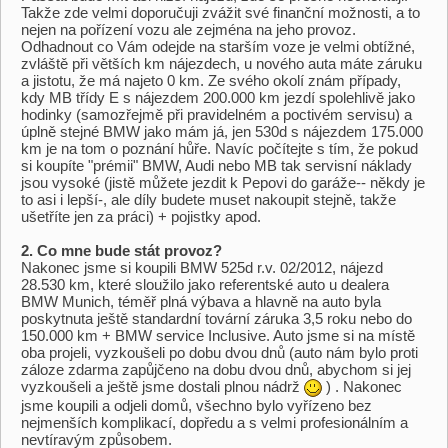
Takže zde velmi doporučuji zvážit své finanční možnosti, a to
nejen na pořízení vozu ale zejména na jeho provoz.
Odhadnout co Vám odejde na starším voze je velmi obtížné,
zvláště při větších km nájezdech, u nového auta máte záruku
a jistotu, že má najeto 0 km. Ze svého okolí znám případy,
kdy MB třídy E s nájezdem 200.000 km jezdí spolehlivě jako
hodinky (samozřejmě při pravidelném a poctivém servisu) a
úplně stejné BMW jako mám já, jen 530d s nájezdem 175.000
km je na tom o poznání hůře. Navíc počítejte s tím, že pokud
si koupíte "prémii" BMW, Audi nebo MB tak servisní náklady
jsou vysoké (jistě můžete jezdit k Pepovi do garáže-- někdy je
to asi i lepší-, ale díly budete muset nakoupit stejně, takže
ušetříte jen za práci) + pojistky apod.
2. Co mne bude stát provoz?
Nakonec jsme si koupili BMW 525d r.v. 02/2012, nájezd
28.530 km, které sloužilo jako referentské auto u dealera
BMW Munich, téměř plná výbava a hlavně na auto byla
poskytnuta ještě standardní tovární záruka 3,5 roku nebo do
150.000 km + BMW service Inclusive. Auto jsme si na místě
oba projeli, vyzkoušeli po dobu dvou dnů (auto nám bylo proti
záloze zdarma zapůjčeno na dobu dvou dnů, abychom si jej
vyzkoušeli a ještě jsme dostali plnou nádrž
) . Nakonec
jsme koupili a odjeli domů, všechno bylo vyřízeno bez
nejmenších komplikací, dopředu a s velmi profesionálním a
nevtíravým způsobem.