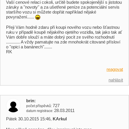
Vaší cenové relaci cokoli, určitě budete spokojenější s jistotou
záruky a "novoty" a za ušetřené peníze za potenciální servis
staršího vozu si můžete dopřát například nějaké
povyražení......
Přeji Vám hodně zdaru při koupi nového vozu nebo šťastnou
ruku v případě koupě nějakého ojetého vozidla, tak jako tak ať
Vám dobře slouží a máte dobrý pocit ze svého rozhodnutí
............ A vždy pamatujte na zde mnohokrát citované přísloví
o "opici a banánech".......
RK
reagovat
nahlásit
brin
727
počet příspěvků
28.03.2011
datum registrace
Pátek 30.10.2015 15:46,
KArkul