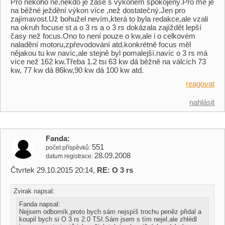
Pro někoho ne,někdo je zase s výkonem spokojený.Pro mě je
na běžné ježdění výkon více ,než dostatečný.Jen pro
zajímavost.Už bohužel nevím,která to byla redakce,ale vzali
na okruh focuse st a o 3 rs a o 3 rs dokázala zajíždět lepší
časy než focus.Ono to není pouze o kw,ale i o celkovém
naladění motoru,zpřevodování atd.konkrétně focus měl
nějakou tu kw navíc,ale stejně byl pomalejší.navíc o 3 rs má
více než 162 kw.Třeba 1.2 tsi 63 kw dá běžně na válcích 73
kw, 77 kw dá 86kw,90 kw dá 100 kw atd.
reagovat
nahlásit
Fanda
551
počet příspěvků
28.09.2008
datum registrace
Čtvrtek 29.10.2015 20:14,
RE: O 3 rs
Zvirak napsal:
Fanda napsal:
Nejsem odborník,proto bych sám nejspíš trochu peněz přidal a
koupil bych si O 3 rs 2.0 TSI.Sám jsem s tím nejel,ale zhlédl