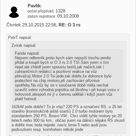
Pavlik
1328
počet příspěvků
09.10.2008
datum registrace
Čtvrtek 29.10.2015 22:56,
RE: O 3 rs
PetrT napsal:
Zvirak napsal:
Fanda napsal:
Nejsem odborník,proto bych sám nejspíš trochu peněz
přidal a koupil bych si O 3 rs 2.0 TSI.Sám jsem s tím
nejel,ale zhlédl jsem spoustu testů,jak našich,tak i
zahraničních redakcí a pozitivní reakce na vůz
převažují.Motor 2.0 Tsi jede,tak dobře,že dokonce bylo
podezření na chip motoru,při zachování příznivé
spotřeby.Na vůz by se v současné době měla nechat
uzavřít velmi výhodná pojistka od škofinu i při koupi vozu v
hotovosti,alespoň mi jí v červnu udělali i když jsem vůz
platil hotově.
162kW jede dobře? To je vtip? 220 PS a označení RS. u 25 let
starého (konstrukčně ještě starší) 2.0 turbo motorem bylo
standardem 250 PS. Bravo VW.. Chci vidět tyhle motory po 20
letech nebo 300 tis km.. občas jsem na dálnici nějaké RS zkusil
a dobře moc teda nejede..navíc bmw 5 nebo audi jsou
podvozkem resp. komfortem někde jinde