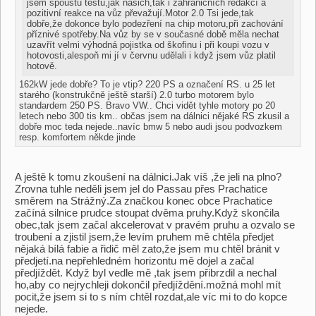
jsem spoustu testů,jak našich,tak i zahraničních redakcí a
pozitivní reakce na vůz převažují.Motor 2.0 Tsi jede,tak
dobře,že dokonce bylo podezření na chip motoru,při zachování
příznivé spotřeby.Na vůz by se v současné době měla nechat
uzavřít velmi výhodná pojistka od škofinu i při koupi vozu v
hotovosti,alespoň mi jí v červnu udělali i když jsem vůz platil
hotově.
162kW jede dobře? To je vtip? 220 PS a označení RS. u 25 let
starého (konstrukčně ještě starší) 2.0 turbo motorem bylo
standardem 250 PS. Bravo VW.. Chci vidět tyhle motory po 20
letech nebo 300 tis km.. občas jsem na dálnici nějaké RS zkusil a
dobře moc teda nejede..navíc bmw 5 nebo audi jsou podvozkem
resp. komfortem někde jinde
A ještě k tomu zkoušení na dálnici.Jak víš ,že jeli na plno?
Zrovna tuhle neděli jsem jel do Passau přes Prachatice
směrem na Strážný.Za značkou konec obce Prachatice
začíná silnice prudce stoupat dvěma pruhy.Když skončila
obec,tak jsem začal akcelerovat v pravém pruhu a ozvalo se
troubení a zjistil jsem,že levím pruhem mě chtěla předjet
nějaká bílá fabie a řidič měl zato,že jsem mu chtěl bránit v
předjetí.na nepřehledném horizontu mě dojel a začal
předjíždět. Když byl vedle mě ,tak jsem přibrzdil a nechal
ho,aby co nejrychleji dokončil předjíždění.možná mohl mít
pocit,že jsem si to s ním chtěl rozdat,ale víc mi to do kopce
nejede.