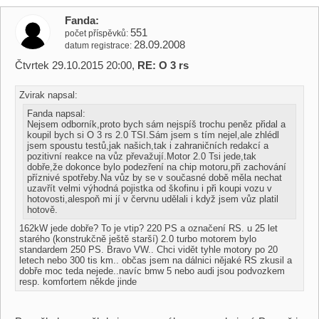
Fanda
551
počet příspěvků
28.09.2008
datum registrace
Čtvrtek 29.10.2015 20:00,
RE: O 3 rs
Zvirak napsal:
Fanda napsal:
Nejsem odborník,proto bych sám nejspíš trochu peněz přidal a
koupil bych si O 3 rs 2.0 TSI.Sám jsem s tím nejel,ale zhlédl
jsem spoustu testů,jak našich,tak i zahraničních redakcí a
pozitivní reakce na vůz převažují.Motor 2.0 Tsi jede,tak
dobře,že dokonce bylo podezření na chip motoru,při zachování
příznivé spotřeby.Na vůz by se v současné době měla nechat
uzavřít velmi výhodná pojistka od škofinu i při koupi vozu v
hotovosti,alespoň mi jí v červnu udělali i když jsem vůz platil
hotově.
162kW jede dobře? To je vtip? 220 PS a označení RS. u 25 let
starého (konstrukčně ještě starší) 2.0 turbo motorem bylo
standardem 250 PS. Bravo VW.. Chci vidět tyhle motory po 20
letech nebo 300 tis km.. občas jsem na dálnici nějaké RS zkusil a
dobře moc teda nejede..navíc bmw 5 nebo audi jsou podvozkem
resp. komfortem někde jinde