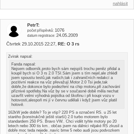
nahlásit
PetrT
1076
počet příspěvků
24.05.2009
datum registrace
Čtvrtek 29.10.2015 22:27,
RE: O 3 rs
Zvirak napsal:
Fanda napsal:
Nejsem odborník,proto bych sám nejspíš trochu peněz přidal a
koupil bych si O 3 rs 2.0 TSI.Sám jsem s tím nejel,ale zhlédl
jsem spoustu testů,jak našich,tak i zahraničních redakcí a
pozitivní reakce na vůz převažují.Motor 2.0 Tsi jede,tak
dobře,že dokonce bylo podezření na chip motoru,při zachování
příznivé spotřeby.Na vůz by se v současné době měla nechat
uzavřít velmi výhodná pojistka od škofinu i při koupi vozu v
hotovosti,alespoň mi jí v červnu udělali i když jsem vůz platil
hotově.
162kW jede dobře? To je vtip? 220 PS a označení RS. u 25 let
starého (konstrukčně ještě starší) 2.0 turbo motorem bylo
standardem 250 PS. Bravo VW.. Chci vidět tyhle motory po 20
letech nebo 300 tis km.. občas jsem na dálnici nějaké RS zkusil a
dobře moc teda nejede..navíc bmw 5 nebo audi jsou podvozkem