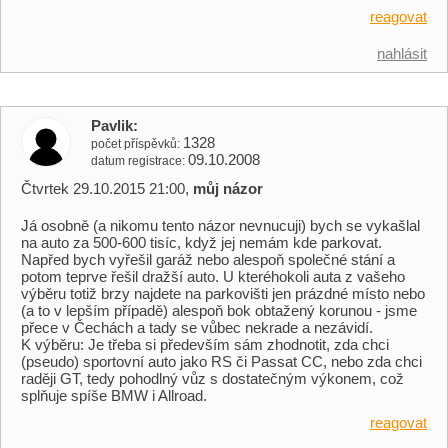
reagovat
nahlásit
Pavlik
1328
počet příspěvků
09.10.2008
datum registrace
Čtvrtek 29.10.2015 21:00,
můj názor
Já osobně (a nikomu tento názor nevnucuji) bych se vykašlal
na auto za 500-600 tisíc, když jej nemám kde parkovat.
Napřed bych vyřešil garáž nebo alespoň společné stání a
potom teprve řešil dražší auto. U kteréhokoli auta z vašeho
výběru totiž brzy najdete na parkovišti jen prázdné místo nebo
(a to v lepším případě) alespoň bok obtažený korunou - jsme
přece v Čechách a tady se vůbec nekrade a nezávidí.
K výběru: Je třeba si především sám zhodnotit, zda chci
(pseudo) sportovní auto jako RS či Passat CC, nebo zda chci
raději GT, tedy pohodlný vůz s dostatečným výkonem, což
splňuje spíše BMW i Allroad.
reagovat