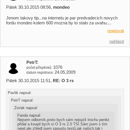
Pátek 30.10.2015 08:56,
mondeo
Jenom takovy tip...na internetu je par predvadecich novych
fordu mondeo kolem 600 mozna by to stalo za uvahu....
reagovat
nahlásit
PetrT
1076
počet příspěvků
24.05.2009
datum registrace
Pátek 30.10.2015 11:51,
RE: O 3 rs
Pavlik napsal:
PetrT napsal:
Zvirak napsal:
Fanda napsal:
Nejsem odborník,proto bych sám nejspíš trochu peněz
přidal a koupil bych si O 3 rs 2.0 TSI.Sám jsem s tím
nejel,ale zhlédl jsem spoustu testů,jak našich,tak i