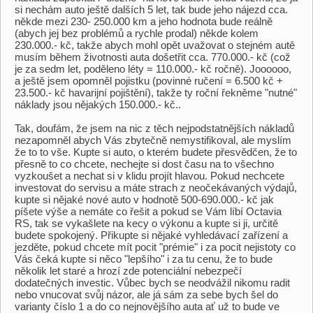
si nechám auto ještě dalších 5 let, tak bude jeho nájezd cca.
někde mezi 230- 250.000 km a jeho hodnota bude reálně
(abych jej bez problémů a rychle prodal) někde kolem
230.000.- kč, takže abych mohl opět uvažovat o stejném autě
musím během životnosti auta došetřit cca. 770.000.- kč (což
je za sedm let, poděleno léty = 110.000.- kč ročně). Joooooo,
a ještě jsem opomněl pojistku (povinné ručení = 6.500 kč +
23.500.- kč havarijní pojištění), takže ty roční řekněme "nutné"
náklady jsou nějakých 150.000.- kč..
Tak, doufám, že jsem na nic z těch nejpodstatnějších nákladů
nezapomněl abych Vás zbytečně nemystifikoval, ale myslím
že to to vše. Kupte si auto, o kterém budete přesvědčen, že to
přesně to co chcete, nechejte si dost času na to všechno
vyzkoušet a nechat si v klidu projít hlavou. Pokud nechcete
investovat do servisu a máte strach z neočekávaných výdajů,
kupte si nějaké nové auto v hodnotě 500-690.000.- kč jak
píšete výše a nemáte co řešit a pokud se Vám líbí Octavia
RS, tak se vykašlete na kecy o výkonu a kupte si ji, určitě
budete spokojený. Přikupte si nějaké vyhledávací zařízení a
jezděte, pokud chcete mít pocit "prémie" i za pocit nejistoty co
Vás čeká kupte si něco "lepšího" i za tu cenu, že to bude
několik let staré a hrozí zde potenciální nebezpečí
dodatečných investic. Vůbec bych se neodvážil nikomu radit
nebo vnucovat svůj názor, ale já sám za sebe bych šel do
varianty číslo 1 a do co nejnovějšího auta ať už to bude ve