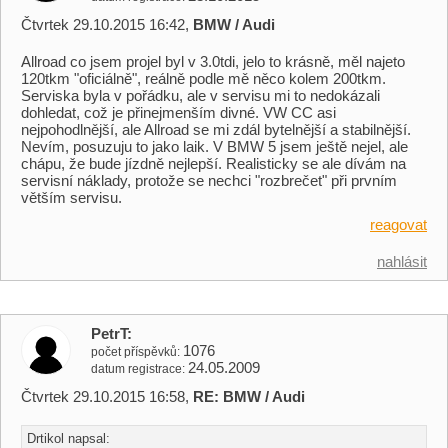
Čtvrtek 29.10.2015 16:42,
BMW / Audi
Allroad co jsem projel byl v 3.0tdi, jelo to krásně, měl najeto
120tkm "oficiálně", reálně podle mě něco kolem 200tkm.
Serviska byla v pořádku, ale v servisu mi to nedokázali
dohledat, což je přinejmenším divné. VW CC asi
nejpohodlnější, ale Allroad se mi zdál bytelnější a stabilnější.
Nevím, posuzuju to jako laik. V BMW 5 jsem ještě nejel, ale
chápu, že bude jízdně nejlepší. Realisticky se ale dívám na
servisní náklady, protože se nechci "rozbrečet" při prvním
větším servisu.
reagovat
nahlásit
PetrT
1076
počet příspěvků
24.05.2009
datum registrace
Čtvrtek 29.10.2015 16:58,
RE: BMW / Audi
Drtikol napsal: