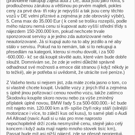
(pravidelně nakupuji zajetá auta z DE, auta jsou jako nová, s
prodlouženou zárukou a většinou po prvém majiteli, pokles
ceny za prvé dva- tři roky je nejvyšší a tak jsou ceny těchto
vozů v DE velmi příznivé a zejména je zde obrovský výběr),
5. Cena max do 35.000 Eur ( k ceně se trošku rozepíši, podle
mého názoru nemá cenu si kupovat auto vyšší střední třídy s
nájezdem 150-200.000 km, pokud nechcete trvale
sponzorovat servisy a je jedno zda autorizované nebo
neautorizované. Já si kupuji auto na to aby jezdilo a né aby
stálo v servisu. Pokud na to nemám, tak si to nekupuji a
přesedlám na kategorii, kterou si mohu dovolit, i za 500
-600.000.- kč se dá koupit skvělé auto, které vám bude dobře
sloužit. Domnívám se, že zde je velmi důležité správně
odhadnout své možnosti a emoce dát stranou (i když někdy je
to težké), ale je potřeba si uvědomit, že utrácíte své peníze.)
Z Vašeho textu si nejsem jist, zda máte zcela jasno o tom, co
si vlastně chcete koupit. Uvádíte vozy z jiných tříd a zejména
s úplně jinou pořizovací cenou nového vozu, takže zatímco
Škodovku koupíte skoro novou nebo za výše zmíněný
příplatek úplně novou, BMW řady 5 za 500-600.000.- kč bude
mít najeto min. 120.000 km a tři- spíše čtyři roky stáří (silnější
motorizace i více, to záleží kus od kusu), to samé platí o Audi
A4 Allroad (navíc Audi si u nás pro mne naprosto
nepochopitelně drží zcela nesmyslně cenu, stejně jako celý
koncern i když auta mají najeto mnoho stovek tisíc km),
Passat bude mít asi nižší nájezd, zde se přesně neorientuji.