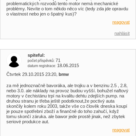
problematických rozvodů tento motor nemá mechanické
problémy. Nevíte o tom někdo něco víc (tedy zda jde opravdu
o vlastnost nebo jen o špatný kus)?
reagovat
nahlásit
spiteful
71
počet příspěvků
18.06.2015
datum registrace
Čtvrtek 29.10.2015 23:20,
bmw
za mě jednoznačně bavoráka, ale trojku a v benzinu 2.5 , 2.8,
nebo 3.0. ale náklady na provoz budou vyšší. bohužel naftový
motory v čechistánu trpí na kvalitu dehtu zdejších pump. na
druhou stranu je třeba ještě podotknout,že poctivý auta
skončily kolem roku 2003, takže vše co člověk dneska koupí
je pouze spotřební zboží a finančně do toho zahučí, když
tomu skončí záruka. ale bawor jede prostě jinak, než zbytek
seriové produkce aut.
reagovat