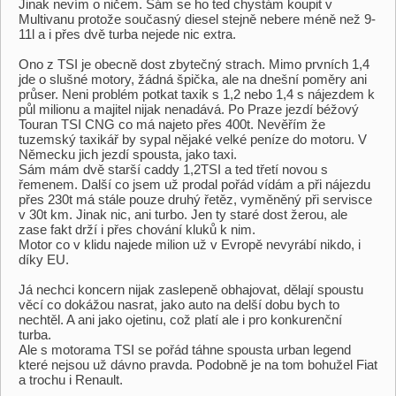
Jinak nevím o ničem. Sám se ho ted chystám koupit v
Multivanu protože současný diesel stejně nebere méně než 9-
11l a i přes dvě turba nejede nic extra.
Ono z TSI je obecně dost zbytečný strach. Mimo prvních 1,4
jde o slušné motory, žádná špička, ale na dnešní poměry ani
průser. Neni problém potkat taxik s 1,2 nebo 1,4 s nájezdem k
půl milionu a majitel nijak nenadává. Po Praze jezdí béžový
Touran TSI CNG co má najeto přes 400t. Nevěřím že
tuzemský taxikář by sypal nějaké velké peníze do motoru. V
Německu jich jezdí spousta, jako taxi.
Sám mám dvě starší caddy 1,2TSI a ted třetí novou s
řemenem. Další co jsem už prodal pořád vídám a při nájezdu
přes 230t má stále pouze druhý řetěz, vyměněný při servisce
v 30t km. Jinak nic, ani turbo. Jen ty staré dost žerou, ale
zase fakt drží i přes chování kluků k nim.
Motor co v klidu najede milion už v Evropě nevyrábí nikdo, i
díky EU.
Já nechci koncern nijak zaslepeně obhajovat, dělají spoustu
věcí co dokážou nasrat, jako auto na delší dobu bych to
nechtěl. A ani jako ojetinu, což platí ale i pro konkurenční
turba.
Ale s motorama TSI se pořád táhne spousta urban legend
které nejsou už dávno pravda. Podobně je na tom bohužel Fiat
a trochu i Renault.