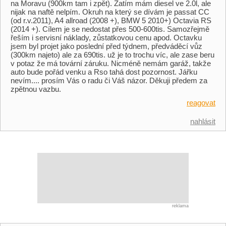
na Moravu (900km tam i zpět). Zatím mám diesel ve 2.0l, ale
nijak na naftě nelpím. Okruh na který se dívám je passat CC
(od r.v.2011), A4 allroad (2008 +), BMW 5 2010+) Octavia RS
(2014 +). Cílem je se nedostat přes 500-600tis. Samozřejmě
řeším i servisní náklady, zůstatkovou cenu apod. Octavku
jsem byl projet jako poslední před týdnem, předváděcí vůz
(300km najeto) ale za 690tis. už je to trochu víc, ale zase beru
v potaz že má tovární záruku. Nicméně nemám garáž, takže
auto bude pořád venku a Rso tahá dost pozornost. Jářku
nevím.... prosím Vás o radu či Váš názor. Děkuji předem za
zpětnou vazbu.
reagovat
nahlásit
reklama