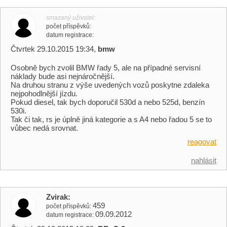
smazaný uživatel
počet příspěvků
datum registrace
Čtvrtek 29.10.2015 19:34,
bmw
Osobně bych zvolil BMW řady 5, ale na případné servisní
náklady bude asi nejnáročnější.
Na druhou stranu z výše uvedených vozů poskytne zdaleka
nejpohodlnější jízdu.
Pokud diesel, tak bych doporučil 530d a nebo 525d, benzín
530i.
Tak či tak, rs je úplně jiná kategorie a s A4 nebo řadou 5 se to
vůbec nedá srovnat.
reagovat
nahlásit
Zvirak
459
počet příspěvků
09.09.2012
datum registrace