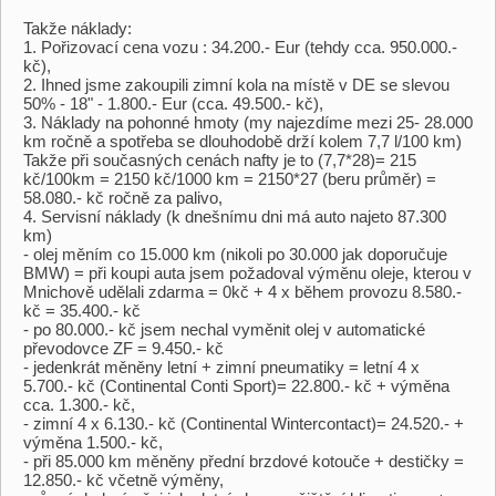
Takže náklady:
1. Pořizovací cena vozu : 34.200.- Eur (tehdy cca. 950.000.-
kč),
2. Ihned jsme zakoupili zimní kola na místě v DE se slevou
50% - 18" - 1.800.- Eur (cca. 49.500.- kč),
3. Náklady na pohonné hmoty (my najezdíme mezi 25- 28.000
km ročně a spotřeba se dlouhodobě drží kolem 7,7 l/100 km)
Takže při současných cenách nafty je to (7,7*28)= 215
kč/100km = 2150 kč/1000 km = 2150*27 (beru průměr) =
58.080.- kč ročně za palivo,
4. Servisní náklady (k dnešnímu dni má auto najeto 87.300
km)
- olej měním co 15.000 km (nikoli po 30.000 jak doporučuje
BMW) = při koupi auta jsem požadoval výměnu oleje, kterou v
Mnichově udělali zdarma = 0kč + 4 x během provozu 8.580.-
kč = 35.400.- kč
- po 80.000.- kč jsem nechal vyměnit olej v automatické
převodovce ZF = 9.450.- kč
- jedenkrát měněny letní + zimní pneumatiky = letní 4 x
5.700.- kč (Continental Conti Sport)= 22.800.- kč + výměna
cca. 1.300.- kč,
- zimní 4 x 6.130.- kč (Continental Wintercontact)= 24.520.- +
výměna 1.500.- kč,
- při 85.000 km měněny přední brzdové kotouče + destičky =
12.850.- kč včetně výměny,