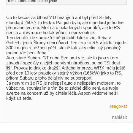
resp. komfortem někde jinde
Co to kecáš za blbosti? U běžných aut byl před 25 lety
standard 250k? To těžko. Pár jich bylo, ale standard je hodně
přehnané tvrzení. Možná u poladěných sportáků, ale to RS
neni a ani výrobce ho tak vůbec neprezentuje.
Ten dvoulitr jde samozřejmě poladit daleko víc, třeba v
Gofech, jen u Škody neni důvod. Ten co je u RS v klidu najede
300tkm jen s běžnou péčí, stejně tak jakýkoliv jiný podobný
motor. Víc neni třeba.
Ano, staré Subaru GT nebo Evo umí víc, ale to jsou skoro
závodní speciály a jejich servisní náročnost se od TSI dost
liší. Provoz je daleko dražší. A třeba Impreza WRX měla ještě
před cca 10 lety prakticky stejný výkon (165kW) jako to RS,
přitom Subaru z toho dělal div ne supersport.
Já netvrdim že RS je nejlepší auto s nejlepším motorem, to
vůbec ne, souhlasím s tím že to žádné dělo neni, ale tvoje
averze na koncern už by chtěla léčit. Aspon vědomě nelži
když už teda.
reagovat
nahlásit