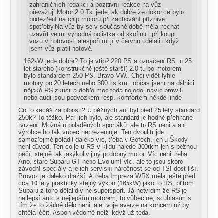
zahraničních redakcí a pozitivní reakce na vůz
převažují.Motor 2.0 Tsi jede,tak dobře,že dokonce bylo
podezření na chip motoru,při zachování příznivé
spotřeby.Na vůz by se v současné době měla nechat
uzavřít velmi výhodná pojistka od škofinu i při koupi
vozu v hotovosti,alespoň mi jí v červnu udělali i když
jsem vůz platil hotově.
162kW jede dobře? To je vtip? 220 PS a označení RS. u 25
let starého (konstrukčně ještě starší) 2.0 turbo motorem
bylo standardem 250 PS. Bravo VW.. Chci vidět tyhle
motory po 20 letech nebo 300 tis km.. občas jsem na dálnici
nějaké RS zkusil a dobře moc teda nejede..navíc bmw 5
nebo audi jsou podvozkem resp. komfortem někde jinde
Co to kecáš za blbosti? U běžných aut byl před 25 lety standard
250k? To těžko. Pár jich bylo, ale standard je hodně přehnané
tvrzení. Možná u poladěných sportáků, ale to RS neni a ani
výrobce ho tak vůbec neprezentuje. Ten dvoulitr jde
samozřejmě poladit daleko víc, třeba v Gofech, jen u Škody
neni důvod. Ten co je u RS v klidu najede 300tkm jen s běžnou
péčí, stejně tak jakýkoliv jiný podobný motor. Víc neni třeba.
Ano, staré Subaru GT nebo Evo umí víc, ale to jsou skoro
závodní speciály a jejich servisní náročnost se od TSI dost liší.
Provoz je daleko dražší. A třeba Impreza WRX měla ještě před
cca 10 lety prakticky stejný výkon (165kW) jako to RS, přitom
Subaru z toho dělal div ne supersport. Já netvrdim že RS je
nejlepší auto s nejlepším motorem, to vůbec ne, souhlasím s
tím že to žádné dělo neni, ale tvoje averze na koncern už by
chtěla léčit. Aspon vědomě nelži když už teda.