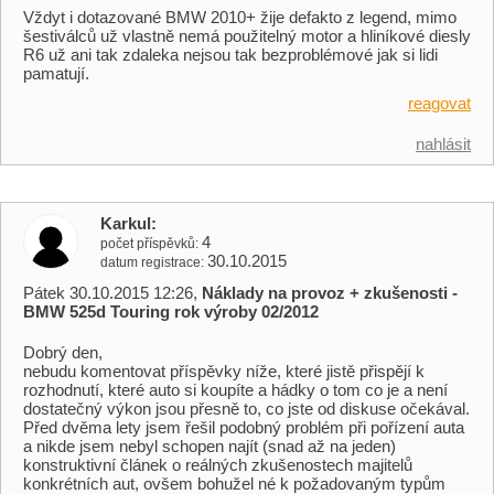
Vždyt i dotazované BMW 2010+ žije defakto z legend, mimo
šestiválců už vlastně nemá použitelný motor a hliníkové diesly
R6 už ani tak zdaleka nejsou tak bezproblémové jak si lidi
pamatují.
reagovat
nahlásit
Karkul
4
počet příspěvků
30.10.2015
datum registrace
Pátek 30.10.2015 12:26,
Náklady na provoz + zkušenosti -
BMW 525d Touring rok výroby 02/2012
Dobrý den,
nebudu komentovat příspěvky níže, které jistě přispějí k
rozhodnutí, které auto si koupíte a hádky o tom co je a není
dostatečný výkon jsou přesně to, co jste od diskuse očekával.
Před dvěma lety jsem řešil podobný problém při pořízení auta
a nikde jsem nebyl schopen najít (snad až na jeden)
konstruktivní článek o reálných zkušenostech majitelů
konkrétních aut, ovšem bohužel né k požadovaným typům