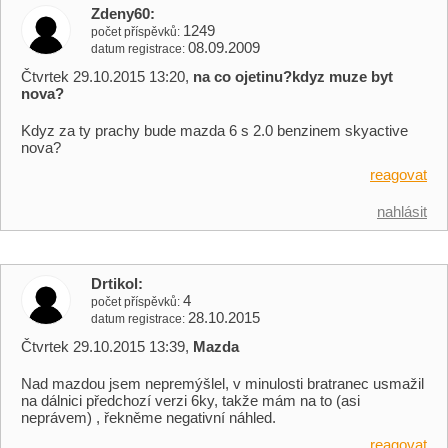
Zdeny60
1249
počet příspěvků
08.09.2009
datum registrace
Čtvrtek 29.10.2015 13:20,
na co ojetinu?kdyz muze byt
nova?
Kdyz za ty prachy bude mazda 6 s 2.0 benzinem skyactive
nova?
reagovat
nahlásit
Drtikol
4
počet příspěvků
28.10.2015
datum registrace
Čtvrtek 29.10.2015 13:39,
Mazda
Nad mazdou jsem nepremýšlel, v minulosti bratranec usmažil
na dálnici předchozí verzi 6ky, takže mám na to (asi
neprávem) , řekněme negativní náhled.
reagovat