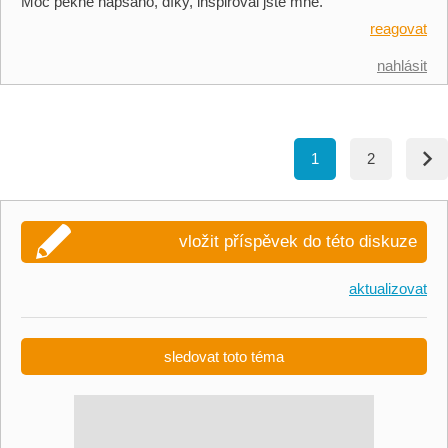
Moc pěkně napsáno, díky, inspiroval jste mne.
reagovat
nahlásit
1
2
vložit příspěvek do této diskuze
aktualizovat
sledovat toto téma