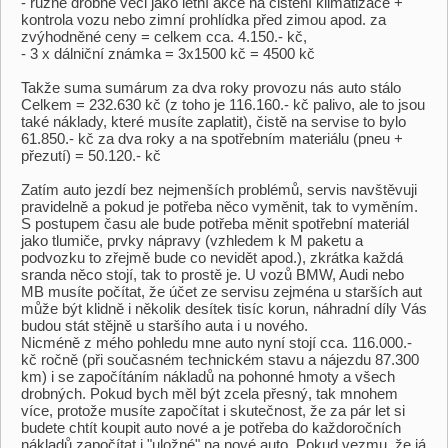
- různé drobné věci jako letní akce na čištění klimatizace +
kontrola vozu nebo zimní prohlídka před zimou apod. za
zvýhodněné ceny = celkem cca. 4.150.- kč,
- 3 x dálniční známka = 3x1500 kč = 4500 kč
Takže suma sumárum za dva roky provozu nás auto stálo
Celkem = 232.630 kč (z toho je 116.160.- kč palivo, ale to jsou
také náklady, které musíte zaplatit), čistě na servise to bylo
61.850.- kč za dva roky a na spotřebním materiálu (pneu +
přezutí) = 50.120.- kč
Zatím auto jezdí bez nejmenších problémů, servis navštěvuji
pravidelně a pokud je potřeba něco vyměnit, tak to vyměním.
S postupem času ale bude potřeba měnit spotřební materiál
jako tlumiče, prvky nápravy (vzhledem k M paketu a
podvozku to zřejmě bude co nevidět apod.), zkrátka každá
sranda něco stojí, tak to prostě je. U vozů BMW, Audi nebo
MB musíte počítat, že účet ze servisu zejména u starších aut
může být klidně i několik desítek tisíc korun, náhradní díly Vás
budou stát stějně u staršího auta i u nového.
Nicméně z mého pohledu mne auto nyní stojí cca. 116.000.-
kč ročně (při současném technickém stavu a nájezdu 87.300
km) i se započítáním nákladů na pohonné hmoty a všech
drobných. Pokud bych měl být zcela přesný, tak mnohem
více, protože musíte započítat i skutečnost, že za pár let si
budete chtít koupit auto nové a je potřeba do každoročních
nákladů započítat i "uložné" na nové auto. Pokud vezmu, že já