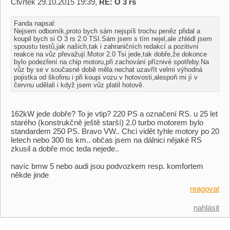
Čtvrtek 29.10.2015 19:39,
RE: O 3 rs
Fanda napsal:
Nejsem odborník,proto bych sám nejspíš trochu peněz přidal a
koupil bych si O 3 rs 2.0 TSI.Sám jsem s tím nejel,ale zhlédl jsem
spoustu testů,jak našich,tak i zahraničních redakcí a pozitivní
reakce na vůz převažují.Motor 2.0 Tsi jede,tak dobře,že dokonce
bylo podezření na chip motoru,při zachování příznivé spotřeby.Na
vůz by se v současné době měla nechat uzavřít velmi výhodná
pojistka od škofinu i při koupi vozu v hotovosti,alespoň mi jí v
červnu udělali i když jsem vůz platil hotově.
162kW jede dobře? To je vtip? 220 PS a označení RS. u 25 let
starého (konstrukčně ještě starší) 2.0 turbo motorem bylo
standardem 250 PS. Bravo VW.. Chci vidět tyhle motory po 20
letech nebo 300 tis km.. občas jsem na dálnici nějaké RS
zkusil a dobře moc teda nejede..
navíc bmw 5 nebo audi jsou podvozkem resp. komfortem
někde jinde
reagovat
nahlásit