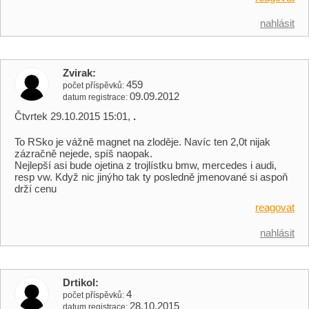
nahlásit
Zvirak
459
počet příspěvků
09.09.2012
datum registrace
Čtvrtek 29.10.2015 15:01,
.
To RSko je vážně magnet na zloděje. Navíc ten 2,0t nijak
zázračně nejede, spíš naopak.
Nejlepší asi bude ojetina z trojlístku bmw, mercedes i audi,
resp vw. Když nic jinýho tak ty posledně jmenované si aspoň
drží cenu
reagovat
nahlásit
Drtikol
4
počet příspěvků
28.10.2015
datum registrace