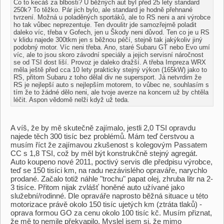
Co to kecáš za blbosti? U běžných aut byl před 25 lety standard
250k? To těžko. Pár jich bylo, ale standard je hodně přehnané
tvrzení. Možná u poladěných sportáků, ale to RS neni a ani výrobce
ho tak vůbec neprezentuje. Ten dvoulitr jde samozřejmě poladit
daleko víc, třeba v Gofech, jen u Škody neni důvod. Ten co je u RS
v klidu najede 300tkm jen s běžnou péčí, stejně tak jakýkoliv jiný
podobný motor. Víc neni třeba. Ano, staré Subaru GT nebo Evo umí
víc, ale to jsou skoro závodní speciály a jejich servisní náročnost
se od TSI dost liší. Provoz je daleko dražší. A třeba Impreza WRX
měla ještě před cca 10 lety prakticky stejný výkon (165kW) jako to
RS, přitom Subaru z toho dělal div ne supersport. Já netvrdim že
RS je nejlepší auto s nejlepším motorem, to vůbec ne, souhlasím s
tím že to žádné dělo neni, ale tvoje averze na koncern už by chtěla
léčit. Aspon vědomě nelži když už teda.
A víš, že by mě skutečně zajímalo, jestli 2,0 TSI opravdu
najede těch 300 tisíc bez problémů. Mám teď čerstvou a
musím říct že zajímavou zkušenost s kolegovým Passatem
CC s 1,8 TSI, což by měl být konstrukčně stejný agregát.
Auto koupeno nové 2011, poctivý servis dle předpisu výrobce,
teď se 150 tisíci km, na radu nezávislého opraváře, narychlo
prodané. Začalo totiž náhle "trochu" papat olej, zhruba litr na 2-
3 tisíce. Přitom nijak zvlášť honěné auto užívané jako
služební/rodinné. Dle opraváře naprosto běžná situace u této
motorizace právě okolo 150 tisíc ujetých km (ztráta tlaků) -
oprava formou GO za cenu okolo 100 tisíc kč. Musím přiznat,
že mě to nemile překvapilo. Myslel jsem si, že mimo