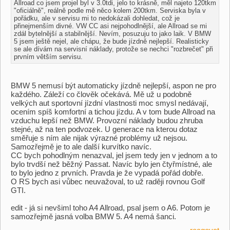
Allroad co jsem projel byl v 3.0tdi, jelo to krásně, měl najeto 120tkm
"oficiálně", reálně podle mě něco kolem 200tkm. Serviska byla v
pořádku, ale v servisu mi to nedokázali dohledat, což je
přinejmenším divné. VW CC asi nejpohodlnější, ale Allroad se mi
zdál bytelnější a stabilnější. Nevím, posuzuju to jako laik. V BMW
5 jsem ještě nejel, ale chápu, že bude jízdně nejlepší. Realisticky
se ale dívám na servisní náklady, protože se nechci "rozbrečet" při
prvním větším servisu.
BMW 5 nemusí být automaticky jízdně nejlepší, aspon ne pro
každého. Záleží co člověk očekává. Mě už u podobně
velkých aut sportovní jízdní vlastnosti moc smysl nedávají,
ocením spíš komfortní a tichou jízdu. A v tom bude Allroad na
vzduchu lepší než BMW. Provozní náklady budou zhruba
stejné, až na ten podvozek. U generace na kterou dotaz
směřuje s ním ale nijak výrazné problémy už nejsou.
Samozřejmě je to ale další kurvítko navíc.
CC bych pohodlným nenazval, jel jsem tedy jen v jednom a to
bylo trvdší než běžný Passat. Navíc bylo jen čtyřmístné, ale
to bylo jedno z prvních. Pravda je že vypadá pořád dobře.
O RS bych asi vůbec neuvažoval, to už raději rovnou Golf
GTI.
edit - já si nevšiml toho A4 Allroad, psal jsem o A6. Potom je
samozřejmě jasná volba BMW 5. A4 nemá šanci.