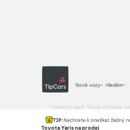
Nové vozy
Hledám
TIP:
Nechcete-li zmeškat žádný no
Toyota Yaris na prodej