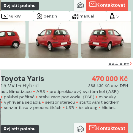
Kontaktovat
zjistit polohu
48 kW
benzin
manuál
5
AAA Auto
Toyota Yaris
470 000 Kč
1.5 VVT-i Hybrid
388 430 Kč bez DPH
aut. klimatizace
ABS
protiprokluzový systém kol (ASR)
palubní počítač
stabilizace podvozku (ESP)
mlhovky
vyhřívaná sedadla
senzor stěračů
startování tlačítkem
senzor tlaku v pneumatikách
USB
6x airbag
hlídání
jízdního pruhu
posilovač řízení
el. okna
Kontaktovat
zjistit polohu