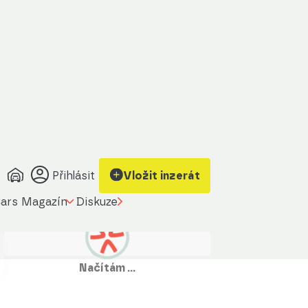
Přihlásit
Vložit inzerát
ars Magazín
Diskuze
Načítám …