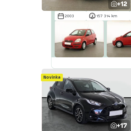
+12
2003
157 314 km
Novinka
+17