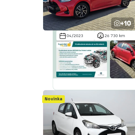
Abecedně od Z do A
+10
04/2023
26 730 km
Novinka