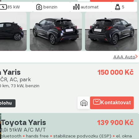
85 kW
benzin
automat
5
AAA Auto
 Yaris
150 000 Kč
, ČR, AC, park
50 km, 73 kW, benzin
Kontaktovat
polohu
Toyota Yaris
139 900 Kč
1,0i 51kW A/C M/T
bluetooth
hands free
stabilizace podvozku (ESP)
el. okna