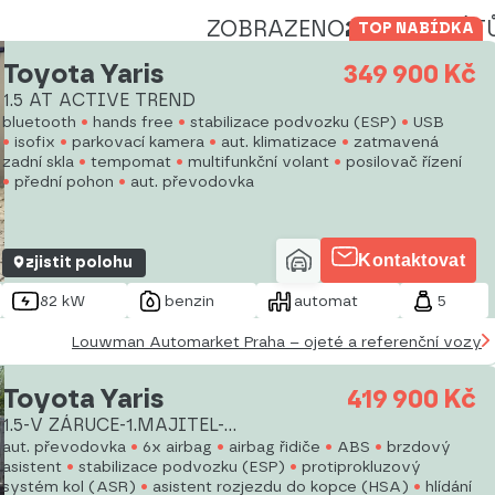
ZOBRAZENO
243
INZERÁT
TOP NABÍDKA
Toyota Yaris
349 900 Kč
1.5 AT ACTIVE TREND
bluetooth
hands free
stabilizace podvozku (ESP)
USB
isofix
parkovací kamera
aut. klimatizace
zatmavená
zadní skla
tempomat
multifunkční volant
posilovač řízení
přední pohon
aut. převodovka
Kontaktovat
zjistit polohu
82 kW
benzin
automat
5
Louwman Automarket Praha – ojeté a referenční vozy
Toyota Yaris
419 900 Kč
1.5-V ZÁRUCE-1.MAJITEL-
AUTOMAT
aut. převodovka
6x airbag
airbag řidiče
ABS
brzdový
asistent
stabilizace podvozku (ESP)
protiprokluzový
systém kol (ASR)
asistent rozjezdu do kopce (HSA)
hlídání