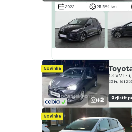
2022
25 594 km
Toyota
Novinka
1.3 VVT- i
2014, 161 2
+2
zjistit 
Novinka