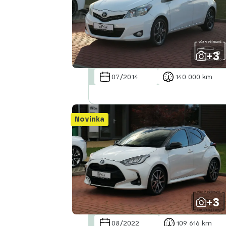
+3
07/2014
140 000 km
Novinka
+3
08/2022
109 616 km