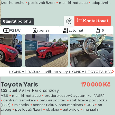
jízdního pruhu
posilovač řízení
man. klimatizace
adaptivní
tempomat
tempomat
LED denní svícení
alu kola
Kontaktovat
zjistit polohu
92 kW
benzin
automat
5
HYUNDAI-RÁJ.cz - ověřené vozy HYUNDAI-TOYOTA-KIA
Toyota Yaris
170 000 Kč
1.33 Dual VVT-i, Park. senzory
ABS
man. klimatizace
protiprokluzový systém kol (ASR)
centrální zamykání
palubní počítač
stabilizace podvozku
(ESP)
mlhovky
senzor tlaku v pneumatikách
USB
8x
airbag
posilovač řízení
el. okna
autorádio
manuální
převodovka