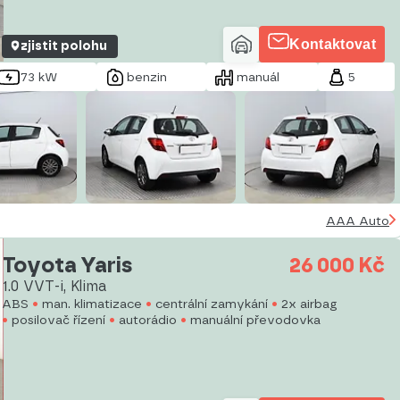
Kontaktovat
zjistit polohu
73 kW
benzin
manuál
5
AAA Auto
Toyota Yaris
26 000 Kč
1.0 VVT-i, Klima
ABS
man. klimatizace
centrální zamykání
2x airbag
posilovač řízení
autorádio
manuální převodovka