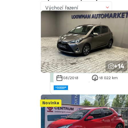
Výchozí řazení
Výchozí řazení
Od nejlevnějšího
Od nejdražšího
Od nejmenšího nájezdu
Od nejvyššího nájezdu
+14
Od nejstaršího vozu
08/2018
18 022 km
Od nejnovějšího vozu
Od nejnovějšího inzerátu
Novinka
Od nejstaršího inzerátu
Abecedně od A do Z