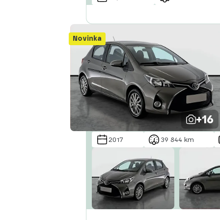
Novinka
+16
2017
39 844 km