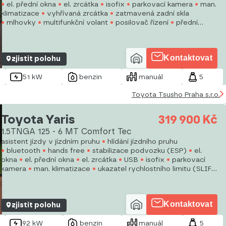
el. přední okna
el. zrcátka
isofix
parkovací kamera
man.
klimatizace
vyhřívaná zrcátka
zatmavená zadní skla
mlhovky
multifunkční volant
posilovač řízení
přední
pohon
Kontaktovat
zjistit polohu
51 kW
benzin
manuál
5
Toyota Tsusho Praha s.r.o.
Toyota Yaris
319 900 Kč
1.5TNGA 125 - 6 MT Comfort Tec
asistent jízdy v jízdním pruhu
hlídání jízdního pruhu
bluetooth
hands free
stabilizace podvozku (ESP)
el.
okna
el. přední okna
el. zrcátka
USB
isofix
parkovací
kamera
man. klimatizace
ukazatel rychlostního limitu (SLIF)
vyhřívaná zrcátka
vyhřívaná sedadla
Kontaktovat
zjistit polohu
92 kW
benzin
manuál
5