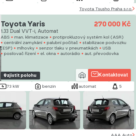
Toyota Tsusho Praha s.r.o.
Toyota Yaris
270 000 Kč
1.33 Dual VVT-i, Automat
ABS
man. klimatizace
protiprokluzový systém kol (ASR)
centrální zamykání
palubní počítač
stabilizace podvozku
(ESP)
mlhovky
senzor tlaku v pneumatikách
USB
posilovač řízení
el. okna
autorádio
aut. převodovka
Kontaktovat
zjistit polohu
73 kW
benzin
automat
5
AAA Auto