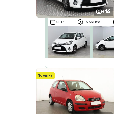
+14
2017
96 618 km
Novinka