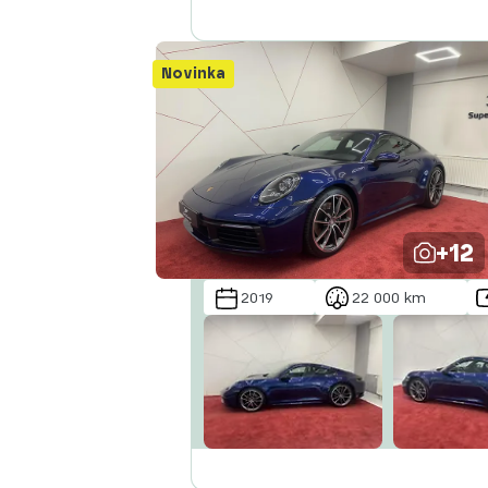
Abecedně od A do Z
Abecedně od Z do A
Novinka
+12
2019
22 000 km