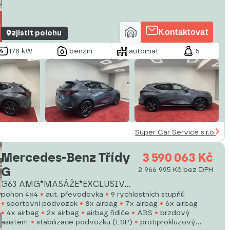
Kontaktovat
zjistit polohu
178 kW
benzin
automat
5
Super Car Service s.r.o.
Mercedes-Benz Třídy
3 590 063 Kč
G
2 966 995 Kč bez DPH
G63 AMG*MASÁŽE*EXCLUSIVE
INTER
pohon 4x4
aut. převodovka
9 rychlostních stupňů
sportovní podvozek
8x airbag
7x airbag
6x airbag
4x airbag
2x airbag
airbag řidiče
ABS
brzdový
asistent
stabilizace podvozku (ESP)
protiprokluzový