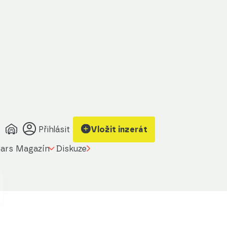
Přihlásit
Vložit inzerát
ars Magazín
Diskuze