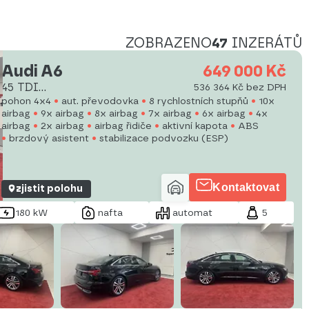
ZOBRAZENO
47
INZERÁTŮ
Audi A6
649 000 Kč
45 TDI
536 364 Kč bez DPH
QUATTRO*CZ*1.MAJ*DPH
pohon 4x4
aut. převodovka
8 rychlostních stupňů
10x
airbag
9x airbag
8x airbag
7x airbag
6x airbag
4x
airbag
2x airbag
airbag řidiče
aktivní kapota
ABS
brzdový asistent
stabilizace podvozku (ESP)
Kontaktovat
zjistit polohu
180 kW
nafta
automat
5