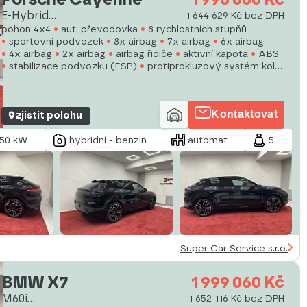
E-Hybrid
1 644 629 Kč bez DPH
Coupe*PANO*CZ*DPH*1.M
pohon 4x4
aut. převodovka
8 rychlostních stupňů
sportovní podvozek
8x airbag
7x airbag
6x airbag
4x airbag
2x airbag
airbag řidiče
aktivní kapota
ABS
stabilizace podvozku (ESP)
protiprokluzový systém kol
(ASR)
nouzové brzdění (PEBS)
Kontaktovat
zjistit polohu
50 kW
hybridní - benzin
automat
5
Super Car Service s.r.o.
BMW X7
1 999 060 Kč
M60i
1 652 116 Kč bez DPH