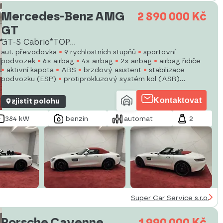
Mercedes-Benz AMG
2 890 000 Kč
GT
GT-S Cabrio*TOP
SPEC*CZ*1.MAJ.
aut. převodovka
9 rychlostních stupňů
sportovní
podvozek
6x airbag
4x airbag
2x airbag
airbag řidiče
aktivní kapota
ABS
brzdový asistent
stabilizace
podvozku (ESP)
protiprokluzový systém kol (ASR)
nouzové brzdění (PEBS)
asistent rozjezdu do kopce
(HSA)
hlídání jízdního pruhu
Kontaktovat
zjistit polohu
384 kW
benzin
automat
2
Super Car Service s.r.o.
Porsche Cayenne
1 990 000 Kč