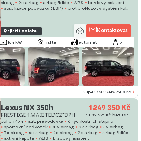
airbag
2x airbag
airbag řidiče
ABS
brzdový asistent
stabilizace podvozku (ESP)
protiprokluzový systém kol
(ASR)
Kontaktovat
zjistit polohu
184 kW
nafta
automat
5
Super Car Service s.r.o.
Lexus NX 350h
1 249 350 Kč
PRESTIGE 1.MAJITEL*CZ*DPH
1 032 521 Kč bez DPH
pohon 4x4
aut. převodovka
6 rychlostních stupňů
sportovní podvozek
10x airbag
9x airbag
8x airbag
7x airbag
6x airbag
4x airbag
2x airbag
airbag řidiče
aktivní kapota
ABS
brzdový asistent