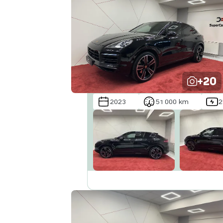
+20
2023
51 000 km
2