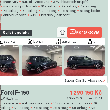
Imdividual*CZ*DPH*Záruka!
pohon 4x4
aut. převodovka
8 rychlostních stupňů
sportovní podvozek
10x airbag
9x airbag
8x airbag
7x airbag
6x airbag
4x airbag
2x airbag
airbag řidiče
aktivní kapota
ABS
brzdový asistent
Kontaktovat
zjistit polohu
390 kW
benzin
automat
7
Super Car Service s.r.o.
Ford F-150
1 290 150 Kč
LARIAT
1 066 240 Kč bez DPH
Nafta*DPH*1.MAJITEL*CZ
pohon 4x4
aut. převodovka
10 rychlostních stupňů
10x
airbag
9x airbag
8x airbag
7x airbag
6x airbag
4x