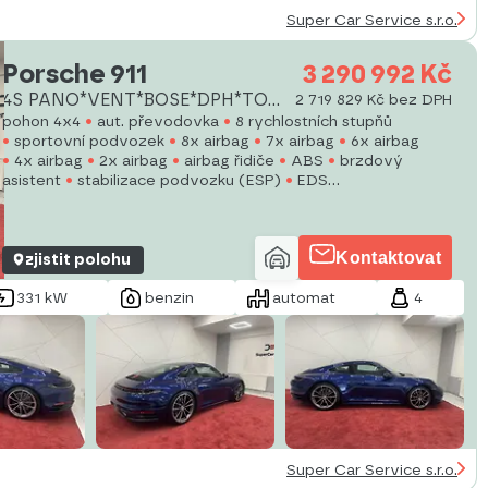
Super Car Service s.r.o.
Porsche 911
3 290 992 Kč
4S PANO*VENT*BOSE*DPH*TOP
2 719 829 Kč bez DPH
SPEC
pohon 4x4
aut. převodovka
8 rychlostních stupňů
sportovní podvozek
8x airbag
7x airbag
6x airbag
4x airbag
2x airbag
airbag řidiče
ABS
brzdový
asistent
stabilizace podvozku (ESP)
EDS
protiprokluzový systém kol (ASR)
Kontaktovat
zjistit polohu
331 kW
benzin
automat
4
Super Car Service s.r.o.