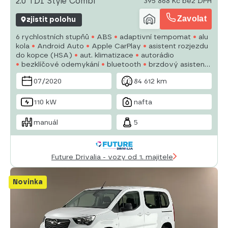
2.0 TDI Style Combi
395 868 Kč bez DPH
Zavolat
zjistit polohu
6 rychlostních stupňů
ABS
adaptivní tempomat
alu
kola
Android Auto
Apple CarPlay
asistent rozjezdu
do kopce (HSA)
aut. klimatizace
autorádio
bezklíčové odemykání
bluetooth
brzdový asistent
centrál dálkový
dojezdové rezervní kolo
el. okna
07/2020
84 612 km
110 kW
nafta
manuál
5
Future Drivalia - vozy od 1. majitele
Novinka