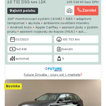
2.0 TSI DSG 4x4 L&K
635 538 Kč bez DPH
Zavolat
zjistit polohu
360° monitorovací systém (AVM)
ABS
adaptivní
tempomat
alu kola
ambientní osvětlení interiéru
Android Auto
Apple CarPlay
asistent jízdy v jízdním
pruhu
asistent rozjezdu do kopce (HSA)
aut.
klimatizace
aut. převodovka
automatické parkování
03/2023
100 703 km
autorádio
bezdrátová nabíječka mobilních telefonů
bezklíčové odemykání
140 kW
benzin
automat
5
Future Drivalia - vozy od 1. majitele
Novinka