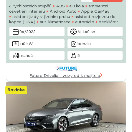
6 rychlostních stupňů
ABS
alu kola
ambientní
osvětlení interiéru
Android Auto
Apple CarPlay
asistent jízdy v jízdním pruhu
asistent rozjezdu do
kopce (HSA)
aut. klimatizace
autorádio
bezklíčové
odemykání
bluetooth
brzdový asistent
centrál
06/2022
61 460 km
dálkový
digitální přístrojový štít
110 kW
benzin
manuál
5
Future Drivalia - vozy od 1. majitele
Novinka