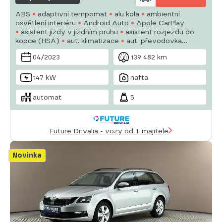
ABS
adaptivní tempomat
alu kola
ambientní
osvětlení interiéru
Android Auto
Apple CarPlay
asistent jízdy v jízdním pruhu
asistent rozjezdu do
kopce (HSA)
aut. klimatizace
aut. převodovka
autorádio
bezklíčové odemykání
bluetooth
04/2023
139 482 km
brzdový asistent
centrál dálkový
147 kW
nafta
automat
5
Future Drivalia - vozy od 1. majitele
Novinka