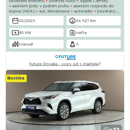
osvětlení interiéru
Android Auto
Apple CarPlay
asistent jízdy v jízdním pruhu
asistent rozjezdu do
kopce (HSA)
aut. klimatizace
autorádio
bezdrátová
nabíječka mobilních telefonů
bezklíčové odemykání
02/2023
54 927 km
bluetooth
brzdový asistent
centrál dálkový
85 kW
nafta
manuál
5
Future Drivalia - vozy od 1. majitele
Novinka
+32