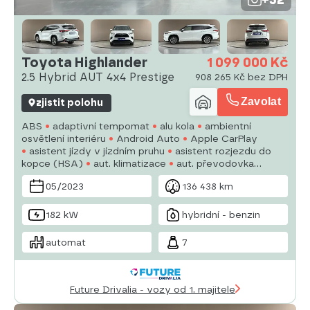
Toyota Highlander
1 099 000 Kč
2.5 Hybrid AUT 4x4 Prestige
908 265 Kč bez DPH
Zavolat
zjistit polohu
ABS
adaptivní tempomat
alu kola
ambientní
osvětlení interiéru
Android Auto
Apple CarPlay
asistent jízdy v jízdním pruhu
asistent rozjezdu do
kopce (HSA)
aut. klimatizace
aut. převodovka
autorádio
bezdrátová nabíječka mobilních telefonů
05/2023
136 438 km
bezklíčové odemykání
bluetooth
brzdový asistent
182 kW
hybridní - benzin
automat
7
Future Drivalia - vozy od 1. majitele