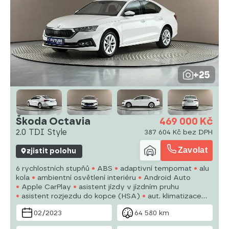
+25
Škoda Octavia
469 000 Kč
2.0 TDI Style
387 604 Kč bez DPH
Zavolat
zjistit polohu
6 rychlostních stupňů
ABS
adaptivní tempomat
alu
kola
ambientní osvětlení interiéru
Android Auto
Apple CarPlay
asistent jízdy v jízdním pruhu
asistent rozjezdu do kopce (HSA)
aut. klimatizace
autorádio
bezdrátová nabíječka mobilních telefonů
02/2023
64 580 km
bezklíčové odemykání
bluetooth
brzdový asistent