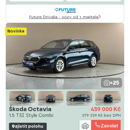
Future Drivalia - vozy od 1. majitele
Novinka
+25
Škoda Octavia
459 000 Kč
1.5 TSI Style Combi
379 339 Kč bez DPH
Zavolat
zjistit polohu