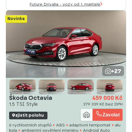
Future Drivalia - vozy od 1. majitele
Novinka
+27
Škoda Octavia
459 000 Kč
1.5 TSI Style
379 339 Kč bez DPH
Zavolat
zjistit polohu
6 rychlostních stupňů
ABS
adaptivní tempomat
alu
kola
ambientní osvětlení interiéru
Android Auto