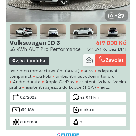
+27
Volkswagen ID.3
619 000 Kč
58 kWh AUT Pro Performance
511 571 Kč bez DPH
Zavolat
zjistit polohu
360° monitorovací systém (AVM)
ABS
adaptivní
tempomat
alu kola
ambientní osvětlení interiéru
Android Auto
Apple CarPlay
asistent jízdy v jízdním
pruhu
asistent rozjezdu do kopce (HSA)
aut.
klimatizace
aut. převodovka
autorádio
bezklíčové
02/2022
42 011 km
odemykání
bluetooth
brzdový asistent
150 kW
elektro
automat
5