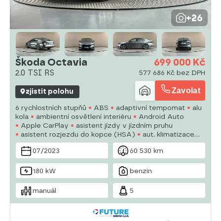
+26
Škoda Octavia
699 000 Kč
2.0 TSI RS
577 686 Kč bez DPH
Zavolat
zjistit polohu
6 rychlostních stupňů
ABS
adaptivní tempomat
alu
kola
ambientní osvětlení interiéru
Android Auto
Apple CarPlay
asistent jízdy v jízdním pruhu
asistent rozjezdu do kopce (HSA)
aut. klimatizace
autorádio
bezklíčové odemykání
bluetooth
07/2023
60 530 km
brzdový asistent
centrál dálkový
180 kW
benzin
manuál
5