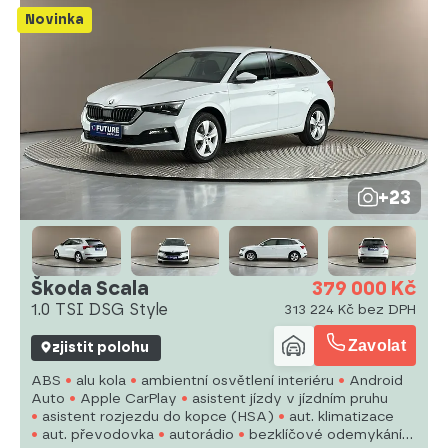
Novinka
+23
Škoda Scala
379 000 Kč
1.0 TSI DSG Style
313 224 Kč bez DPH
Zavolat
zjistit polohu
ABS
alu kola
ambientní osvětlení interiéru
Android
Auto
Apple CarPlay
asistent jízdy v jízdním pruhu
asistent rozjezdu do kopce (HSA)
aut. klimatizace
aut. převodovka
autorádio
bezklíčové odemykání