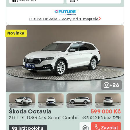
Future Drivalia - vozy od 1. majitele
Novinka
+26
Škoda Octavia
599 000 Kč
2.0 TDI DSG 4x4 Scout Combi
495 042 Kč bez DPH
Zavolat
zjistit polohu