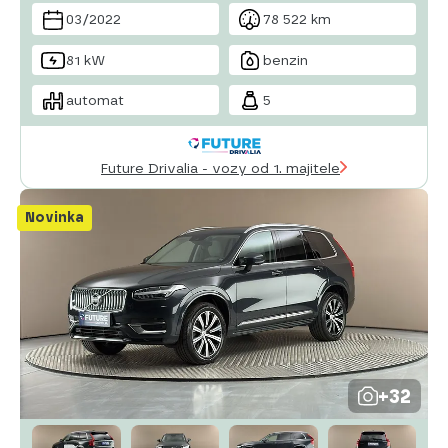
bluetooth
brzdový asistent
centrál dálkový
el.
03/2022
78 522 km
okna
81 kW
benzin
automat
5
Future Drivalia - vozy od 1. majitele
Novinka
+32