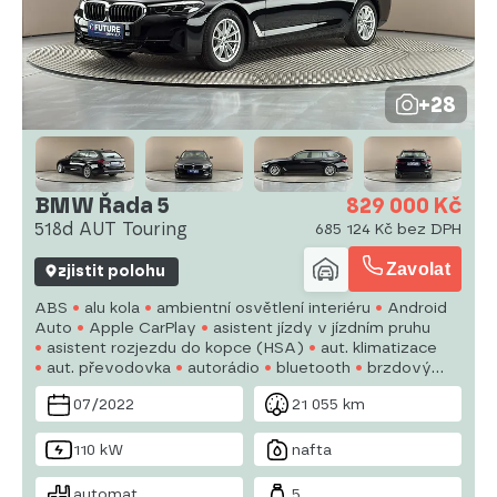
+28
BMW Řada 5
829 000 Kč
518d AUT Touring
685 124 Kč bez DPH
Zavolat
zjistit polohu
ABS
alu kola
ambientní osvětlení interiéru
Android
Auto
Apple CarPlay
asistent jízdy v jízdním pruhu
asistent rozjezdu do kopce (HSA)
aut. klimatizace
aut. převodovka
autorádio
bluetooth
brzdový
asistent
centrál dálkový
digitální přístrojový štít
el.
07/2022
21 055 km
okna
110 kW
nafta
automat
5