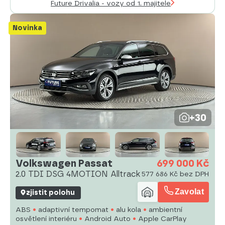
Future Drivalia - vozy od 1. majitele
Novinka
+30
Volkswagen Passat
699 000 Kč
2.0 TDI DSG 4MOTION Alltrack
577 686 Kč bez DPH
Zavolat
zjistit polohu
ABS
adaptivní tempomat
alu kola
ambientní
osvětlení interiéru
Android Auto
Apple CarPlay