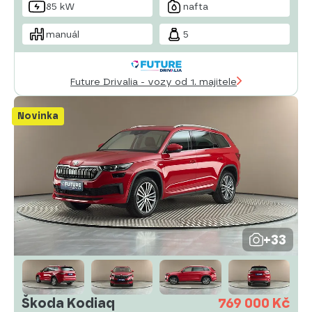
85 kW
nafta
manuál
5
Future Drivalia - vozy od 1. majitele
Novinka
+33
Škoda Kodiaq
769 000 Kč