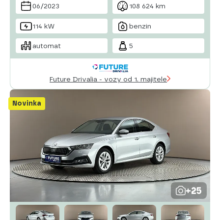
06/2023
108 624 km
brzdový asistent
centrál dálkový
114 kW
benzin
automat
5
Future Drivalia - vozy od 1. majitele
Novinka
+25