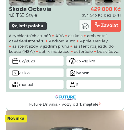
Škoda Octavia
429 000 Kč
1.0 TSI Style
354 546 Kč bez DPH
Zavolat
zjistit polohu
6 rychlostních stupňů
ABS
alu kola
ambientní
osvětlení interiéru
Android Auto
Apple CarPlay
asistent jízdy v jízdním pruhu
asistent rozjezdu do
kopce (HSA)
aut. klimatizace
autorádio
bezklíčové
odemykání
bluetooth
brzdový asistent
centrál
02/2023
66 412 km
dálkový
digitální přístrojový štít
81 kW
benzin
manuál
5
Future Drivalia - vozy od 1. majitele
Novinka