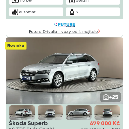
110 kW
benzin
automat
5
Future Drivalia - vozy od 1. majitele
Novinka
+25
Škoda Superb
479 000 Kč