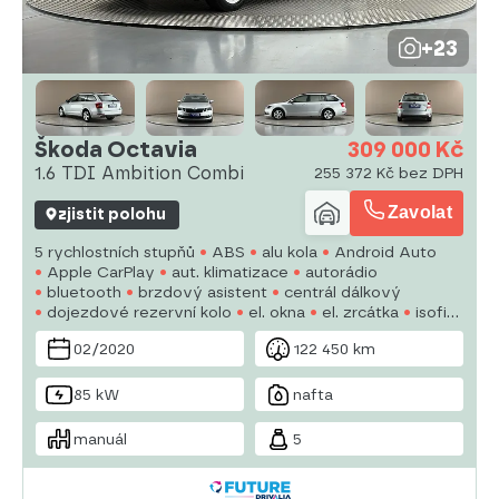
+23
Škoda Octavia
309 000 Kč
1.6 TDI Ambition Combi
255 372 Kč bez DPH
Zavolat
zjistit polohu
5 rychlostních stupňů
ABS
alu kola
Android Auto
Apple CarPlay
aut. klimatizace
autorádio
bluetooth
brzdový asistent
centrál dálkový
dojezdové rezervní kolo
el. okna
el. zrcátka
isofix
LED denní svícení
02/2020
122 450 km
85 kW
nafta
manuál
5