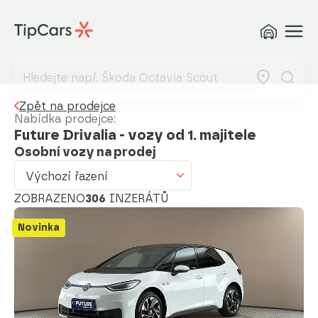
Výchozí řazení
Od nejlevnějšího
Od nejdražšího
Zpět na prodejce
Od nejmenšího nájezdu
Nabídka prodejce:
Future Drivalia - vozy od 1. majitele
Od nejvyššího nájezdu
Osobní vozy na prodej
Od nejstaršího vozu
Výchozí řazení
ZOBRAZENO
Od nejnovějšího vozu
306
INZERÁTŮ
Od nejnovějšího inzerátu
Novinka
Od nejstaršího inzerátu
Abecedně od A do Z
Abecedně od Z do A