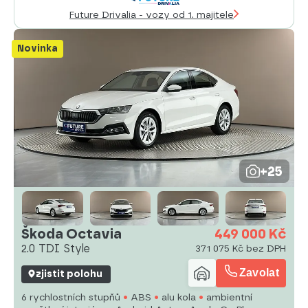
Future Drivalia - vozy od 1. majitele
Novinka
+25
Škoda Octavia
449 000 Kč
2.0 TDI Style
371 075 Kč bez DPH
Zavolat
zjistit polohu
6 rychlostních stupňů
ABS
alu kola
ambientní