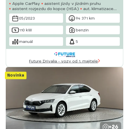
Apple CarPlay
asistent jízdy v jízdním pruhu
asistent rozjezdu do kopce (HSA)
aut. klimatizace
autorádio
bezklíčové odemykání
bluetooth
05/2023
94 371 km
brzdový asistent
centrál dálkový
110 kW
benzin
manuál
5
Future Drivalia - vozy od 1. majitele
Novinka
+26