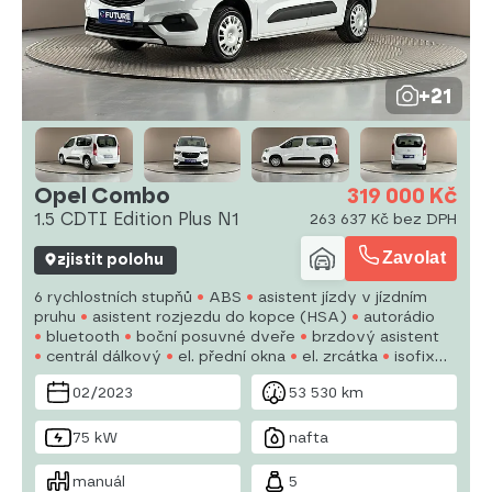
+21
Opel Combo
319 000 Kč
1.5 CDTI Edition Plus N1
263 637 Kč bez DPH
Zavolat
zjistit polohu
6 rychlostních stupňů
ABS
asistent jízdy v jízdním
pruhu
asistent rozjezdu do kopce (HSA)
autorádio
bluetooth
boční posuvné dveře
brzdový asistent
centrál dálkový
el. přední okna
el. zrcátka
isofix
man. klimatizace
manuální převodovka
mlhovky
02/2023
53 530 km
75 kW
nafta
manuál
5