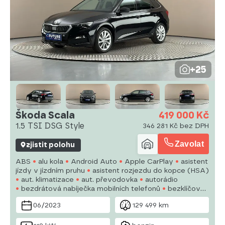
+25
Škoda Scala
419 000 Kč
1.5 TSI DSG Style
346 281 Kč bez DPH
Zavolat
zjistit polohu
ABS
alu kola
Android Auto
Apple CarPlay
asistent
jízdy v jízdním pruhu
asistent rozjezdu do kopce (HSA)
aut. klimatizace
aut. převodovka
autorádio
bezdrátová nabíječka mobilních telefonů
bezklíčové
odemykání
bluetooth
brzdový asistent
centrál
06/2023
129 499 km
dálkový
dojezdové rezervní kolo