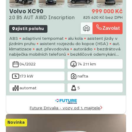
Volvo XC90
999 000 Kč
2.0 B5 AUT AWD Inscription
825 620 Kč bez DPH
Zavolat
zjistit polohu
ABS
adaptivní tempomat
alu kola
asistent jízdy v
jízdním pruhu
asistent rozjezdu do kopce (HSA)
aut.
klimatizace
aut. převodovka
autorádio
bezdrátová
nabíječka mobilních telefonů
bezklíčové odemykání
bluetooth
brzdový asistent
centrál dálkový
04/2022
74 211 km
digitální přístrojový štít
dojezdové rezervní kolo
173 kW
nafta
automat
5
Future Drivalia - vozy od 1. majitele
Novinka