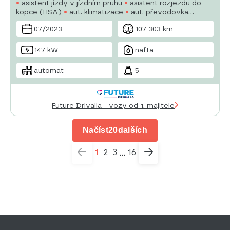
asistent jízdy v jízdním pruhu
asistent rozjezdu do
kopce (HSA)
aut. klimatizace
aut. převodovka
autorádio
bezklíčové odemykání
bluetooth
07/2023
107 303 km
brzdový asistent
centrál dálkový
147 kW
nafta
automat
5
Future Drivalia - vozy od 1. majitele
Načíst
20
dalších
1
2
3
16
...