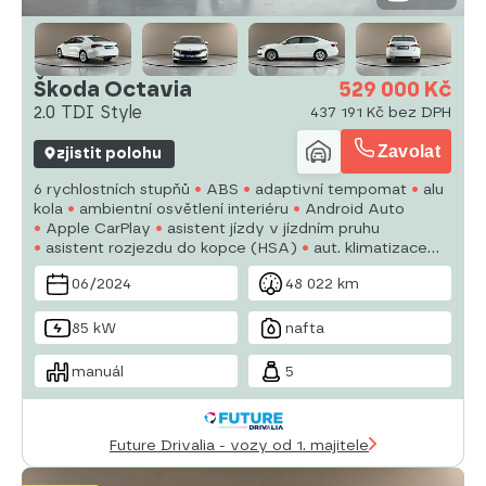
Škoda Octavia
529 000 Kč
2.0 TDI Style
437 191 Kč bez DPH
Zavolat
zjistit polohu
6 rychlostních stupňů
ABS
adaptivní tempomat
alu
kola
ambientní osvětlení interiéru
Android Auto
Apple CarPlay
asistent jízdy v jízdním pruhu
asistent rozjezdu do kopce (HSA)
aut. klimatizace
autorádio
bezdrátová nabíječka mobilních telefonů
06/2024
48 022 km
bezklíčové odemykání
bluetooth
brzdový asistent
85 kW
nafta
manuál
5
Future Drivalia - vozy od 1. majitele