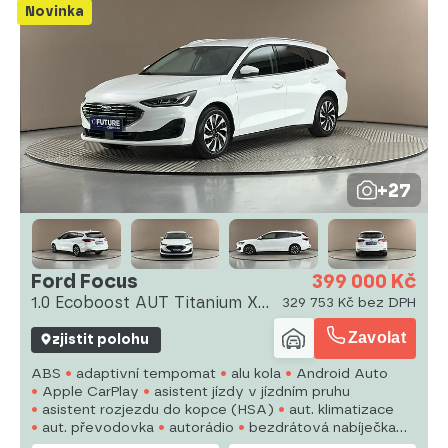
Novinka
+27
Ford Focus
399 000 Kč
1.0 Ecoboost AUT Titanium X
329 753 Kč bez DPH
Ko
Zavolat
zjistit polohu
ABS
adaptivní tempomat
alu kola
Android Auto
Apple CarPlay
asistent jízdy v jízdním pruhu
asistent rozjezdu do kopce (HSA)
aut. klimatizace
aut. převodovka
autorádio
bezdrátová nabíječka
mobilních telefonů
bezklíčové odemykání
bluetooth