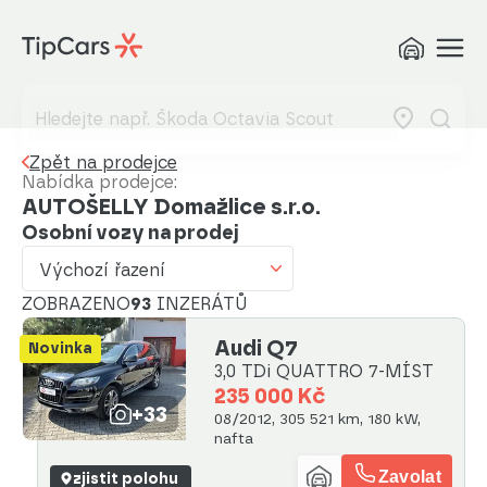
Výchozí řazení
Od nejlevnějšího
Od nejdražšího
Zpět na prodejce
Od nejmenšího nájezdu
Nabídka prodejce:
AUTOŠELLY Domažlice s.r.o.
Od nejvyššího nájezdu
Osobní vozy na prodej
Od nejstaršího vozu
Výchozí řazení
ZOBRAZENO
Od nejnovějšího vozu
93
INZERÁTŮ
Audi Q7
Od nejnovějšího inzerátu
Novinka
3,0 TDi QUATTRO 7-MÍST
Od nejstaršího inzerátu
235 000 Kč
+33
08/2012, 305 521 km, 180 kW,
Abecedně od A do Z
nafta
Zavolat
Abecedně od Z do A
zjistit polohu