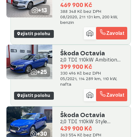
LED
469 900 Kč
+13
388 348 Kč bez DPH
08/2020, 211 131 km, 200 kW,
benzin
Zavolat
zjistit polohu
Škoda Octavia
2,0 TDI 110kW Ambition
Combi
399 900 Kč
+25
330 496 Kč bez DPH
05/2021, 114 289 km, 110 kW,
nafta
Zavolat
zjistit polohu
Škoda Octavia
2,0 TDI 110kW Style
webasto
439 900 Kč
+30
363 554 Kč bez DPH