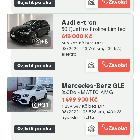
Zavolat
zjistit polohu
Audi e-tron
50 Quattro Proline Limited
615 000 Kč
+8
508 265 Kč bez DPH
03/2020, 113 746 km, 230 kW,
elektro
Zavolat
zjistit polohu
Mercedes-Benz GLE
350De 4MATIC AMG
1 499 900 Kč
+31
1 239 587 Kč bez DPH
06/2022, 108 526 km, 143 kW,
hybridní - nafta
Zavolat
zjistit polohu