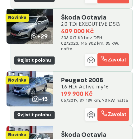
Škoda Octavia
Novinka
2,0 TDi EXECUTIVE DSG
409 000 Kč
+29
338 017 Kč bez DPH
02/2023, 146 902 km, 85 kW,
nafta
Zavolat
zjistit polohu
Peugeot 2008
Novinka
1,6 HDi Active my16
199 900 Kč
+15
06/2017, 87 189 km, 73 kW, nafta
Zavolat
zjistit polohu
Škoda Octavia
Novinka