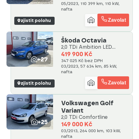
05/2023, 110 399 km, 110 kW,
nafta
Zavolat
zjistit polohu
Škoda Octavia
2,0 TDi Ambition LED
záruka
419 900 Kč
+27
347 025 Kč bez DPH
03/2023, 57 634 km, 85 kW,
nafta
Zavolat
zjistit polohu
Volkswagen Golf
Variant
2,0 TDi Comfortline
+25
149 000 Kč
03/2013, 264 000 km, 103 kW,
nafta