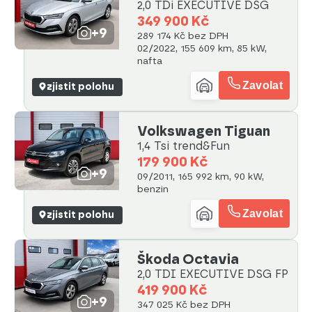
2,0 TDi EXECUTIVE DSG
349 900 Kč
+9
289 174 Kč bez DPH
02/2022, 155 609 km, 85 kW,
nafta
Zavolat
zjistit polohu
Volkswagen Tiguan
1,4 Tsi trend&Fun
179 900 Kč
+9
09/2011, 165 992 km, 90 kW,
benzin
Zavolat
zjistit polohu
Škoda Octavia
2,0 TDI EXECUTIVE DSG FP
419 900 Kč
+9
347 025 Kč bez DPH