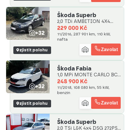
Škoda Superb
2,0 TDi AMBITION 4X4
110kW
229 000 Kč
+32
11/2016, 287 901 km, 110 kW,
nafta
Zavolat
zjistit polohu
Škoda Fabia
1,0 MPi MONTE CARLO BC
LED AC
248 900 Kč
+32
11/2018, 108 080 km, 55 kW,
benzin
Zavolat
zjistit polohu
Škoda Superb
2,0 TSi L&K 4x4 DSG 272PS