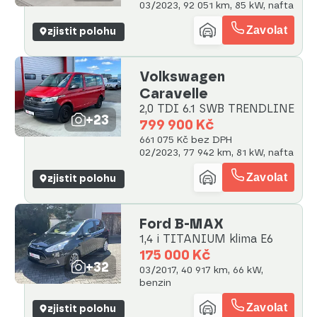
03/2023, 92 051 km, 85 kW, nafta
Zavolat
zjistit polohu
Volkswagen
Caravelle
2,0 TDI 6.1 SWB TRENDLINE
+23
799 900 Kč
661 075 Kč bez DPH
02/2023, 77 942 km, 81 kW, nafta
Zavolat
zjistit polohu
Ford B-MAX
1,4 i TITANIUM klima E6
175 000 Kč
+32
03/2017, 40 917 km, 66 kW,
benzin
Zavolat
zjistit polohu