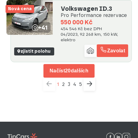
Volkswagen ID.3
Nová cena
Pro Performance rezervace
550 000 Kč
+41
454 546 Kč bez DPH
04/2023, 92 268 km, 150 kW,
elektro
Zavolat
zjistit polohu
Načíst
20
dalších
1
2
3
4
5