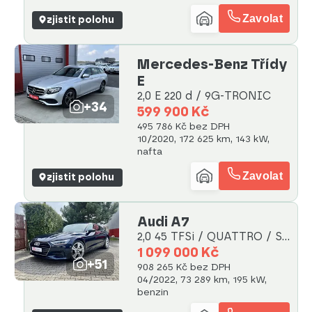
Zavolat
zjistit polohu
Mercedes-Benz Třídy
E
2,0 E 220 d / 9G-TRONIC
+34
599 900 Kč
495 786 Kč bez DPH
10/2020, 172 625 km, 143 kW,
nafta
Zavolat
zjistit polohu
Audi A7
2,0 45 TFSi / QUATTRO / S-
LINE
1 099 000 Kč
+51
908 265 Kč bez DPH
04/2022, 73 289 km, 195 kW,
benzin