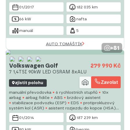
klimatizace
tempomat
LED denní svícení
alu kola
01/2017
182 035 km
66 kW
nafta
manuál
5
AUTO TOMÁŠTÍK
+81
Volkswagen Golf
279 990 Kč
7 1,4TSI 90kW LED OSRAM 8xALU
Zavolat
zjistit polohu
manuální převodovka
6 rychlostních stupňů
10x
airbag
airbag řidiče
ABS
brzdový asistent
stabilizace podvozku (ESP)
EDS
protiprokluzový
systém kol (ASR)
asistent rozjezdu do kopce (HSA)
sledování únavy řidiče
aut. zabrzdění v kopci
01/2014
187 239 km
posilovač řízení
dvouzónová klimatizace
LED denní
svícení
90 kW
benzin