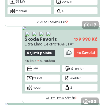
55 kW
benzin
manuál
4
AUTO TOMÁŠTÍK
+17
Škoda Favorit
179 990 Kč
Eltra Elmo Elektro*RARITA*
Zavolat
zjistit polohu
alu kola
autorádio
1991
15 161 km
13 kW
elektro
neuv.
2
AUTO TOMÁŠTÍK
+80