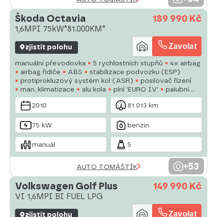
Škoda Octavia
189 990 Kč
1,6MPI 75kW*81.000KM*
Zavolat
zjistit polohu
manuální převodovka
5 rychlostních stupňů
4x airbag
airbag řidiče
ABS
stabilizace podvozku (ESP)
protiprokluzový systém kol (ASR)
posilovač řízení
man. klimatizace
alu kola
plní 'EURO IV'
palubní
počítač
parkovací senzory zadní
parkovací asistent
2010
81 013 km
nastavitelný volant
75 kW
benzin
manuál
5
+53
AUTO TOMÁŠTÍK
Volkswagen Golf Plus
149 990 Kč
VI 1,6MPI BI FUEL LPG
Zavolat
zjistit polohu