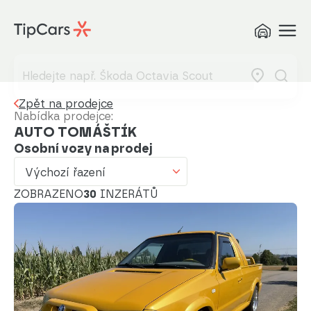
Výchozí řazení
Od nejlevnějšího
Od nejdražšího
Zpět na prodejce
Od nejmenšího nájezdu
Nabídka prodejce:
AUTO TOMÁŠTÍK
Od nejvyššího nájezdu
Osobní vozy na prodej
Od nejstaršího vozu
Výchozí řazení
ZOBRAZENO
Od nejnovějšího vozu
30
INZERÁTŮ
Od nejnovějšího inzerátu
Od nejstaršího inzerátu
Abecedně od A do Z
Abecedně od Z do A