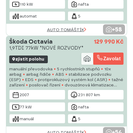
110 kW
nafta
automat
5
+58
AUTO TOMÁŠTÍK
Škoda Octavia
129 990 Kč
1,9TDI 77kW *NOVÉ ROZVODY*
Zavolat
zjistit polohu
manuální převodovka
5 rychlostních stupňů
10x
airbag
airbag řidiče
ABS
stabilizace podvozku
(ESP)
EDS
protiprokluzový systém kol (ASR)
tažné
zařízení
posilovač řízení
dvouzónová klimatizace
tempomat
alu kola
plní 'EURO IV'
palubní počítač
2007
231 807 km
77 kW
nafta
manuál
5
+54
AUTO TOMÁŠTÍK