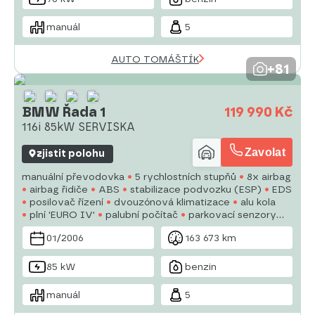
manuál
5
AUTO TOMÁŠTÍK
+81
BMW Řada 1
119 990 Kč
116i 85kW SERVISKA
Zavolat
zjistit polohu
manuální převodovka
5 rychlostních stupňů
8x airbag
airbag řidiče
ABS
stabilizace podvozku (ESP)
EDS
posilovač řízení
dvouzónová klimatizace
alu kola
plní 'EURO IV'
palubní počítač
parkovací senzory
přední
parkovací senzory zadní
parkovací asistent
01/2006
163 673 km
85 kW
benzin
manuál
5