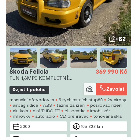
+82
Škoda Felicia
369 990 Kč
FUN 1,6MPI KOMPLETNÍ
RENOVACE
Zavolat
zjistit polohu
manuální převodovka
5 rychlostních stupňů
2x airbag
airbag řidiče
ABS
tažné zařízení
posilovač řízení
alu kola
plní 'EURO II'
el. zrcátka
imobilizér
mlhovky
autorádio
CD přehrávač
tónovaná skla
2000
105 328 km