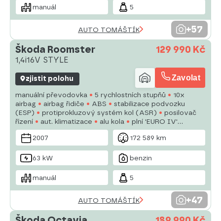
manuál
5
+57
AUTO TOMÁŠTÍK
Škoda Roomster
129 990 Kč
1,4i16V STYLE
Zavolat
zjistit polohu
manuální převodovka
5 rychlostních stupňů
10x
airbag
airbag řidiče
ABS
stabilizace podvozku
(ESP)
protiprokluzový systém kol (ASR)
posilovač
řízení
aut. klimatizace
alu kola
plní 'EURO IV'
palubní počítač
nastavitelný volant
deaktivace
2007
172 589 km
airbagu spolujezdce
el. okna
63 kW
benzin
manuál
5
+47
AUTO TOMÁŠTÍK
Škoda Octavia
189 990 Kč