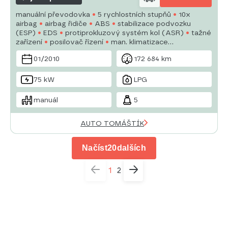
manuální převodovka
5 rychlostních stupňů
10x
airbag
airbag řidiče
ABS
stabilizace podvozku
(ESP)
EDS
protiprokluzový systém kol (ASR)
tažné
zařízení
posilovač řízení
man. klimatizace
tempomat
denní svícení
plní 'EURO IV'
palubní
01/2010
172 684 km
počítač
75 kW
LPG
manuál
5
AUTO TOMÁŠTÍK
Načíst
20
dalších
1
2