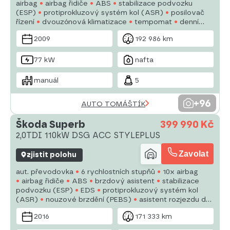
airbag
airbag řidiče
ABS
stabilizace podvozku
(ESP)
protiprokluzový systém kol (ASR)
posilovač
řízení
dvouzónová klimatizace
tempomat
denní
svícení
alu kola
plní 'EURO IV'
palubní počítač
2009
192 986 km
parkovací senzory zadní
77 kW
nafta
manuál
5
+96
AUTO TOMÁŠTÍK
Škoda Superb
399 990 Kč
2,0TDI 110kW DSG ACC STYLEPLUS
Zavolat
zjistit polohu
aut. převodovka
6 rychlostních stupňů
10x airbag
airbag řidiče
ABS
brzdový asistent
stabilizace
podvozku (ESP)
EDS
protiprokluzový systém kol
(ASR)
nouzové brzdění (PEBS)
asistent rozjezdu do
kopce (HSA)
ukazatel rychlostního limitu (SLIF)
2016
171 333 km
sledování únavy řidiče
aut. zabrzdění v kopci
posilovač řízení