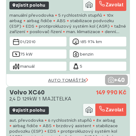
Zavolat
zjistit polohu
manuální převodovka
5 rychlostních stupňů
10x
airbag
airbag řidiče
ABS
stabilizace podvozku
(ESP)
EDS
protiprokluzový systém kol (ASR)
tažné
zařízení
posilovač řízení
man. klimatizace
denní
svícení
alu kola
plní 'EURO V'
parkovací senzory
01/2010
185 974 km
přední
75 kW
benzin
manuál
5
+40
AUTO TOMÁŠTÍK
Volvo XC60
149 990 Kč
2,4 D 129kW 1 MAJITELKA
Zavolat
zjistit polohu
aut. převodovka
6 rychlostních stupňů
8x airbag
airbag řidiče
ABS
brzdový asistent
stabilizace
podvozku (ESP)
EDS
protiprokluzový systém kol