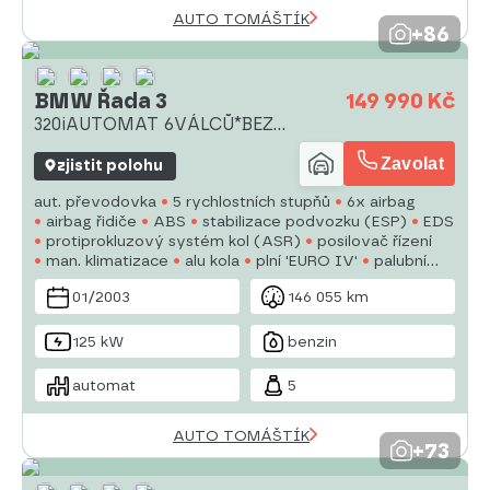
AUTO TOMÁŠTÍK
+86
BMW Řada 3
149 990 Kč
320iAUTOMAT 6VÁLCŮ*BEZ
KOROZE*
Zavolat
zjistit polohu
aut. převodovka
5 rychlostních stupňů
6x airbag
airbag řidiče
ABS
stabilizace podvozku (ESP)
EDS
protiprokluzový systém kol (ASR)
posilovač řízení
man. klimatizace
alu kola
plní 'EURO IV'
palubní
počítač
parkovací senzory zadní
parkovací asistent
01/2003
146 055 km
125 kW
benzin
automat
5
AUTO TOMÁŠTÍK
+73