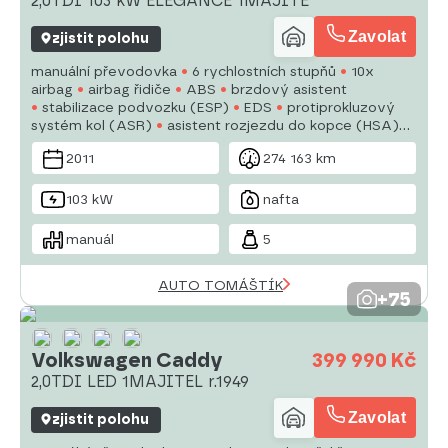
2,0TDI 103 kW ELEGANCE 1MAJITE
Zavolat
zjistit polohu
manuální převodovka
6 rychlostních stupňů
10x
airbag
airbag řidiče
ABS
brzdový asistent
stabilizace podvozku (ESP)
EDS
protiprokluzový
systém kol (ASR)
asistent rozjezdu do kopce (HSA)
tažné zařízení
posilovač řízení
dvouzónová
2011
274 163 km
klimatizace
tempomat
denní svícení
103 kW
nafta
manuál
5
AUTO TOMÁŠTÍK
+75
Volkswagen Caddy
399 990 Kč
2,0TDI LED 1MAJITEL r.1949
Zavolat
zjistit polohu