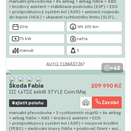
manuální převodovka
8x airbag
airbag řidiče
ABS
brzdový asistent
stabilizace podvozku (ESP)
EDS
protiprokluzový systém kol (ASR)
asistent rozjezdu
do kopce (HSA)
ukazatel rychlostního limitu (SLIF)
sledování únavy řidiče
tažné zařízení
posilovač
2016
189 205 km
řízení
dvouzónová klimatizace
aut. klimatizace
75 kW
nafta
manuál
5
AUTO TOMÁŠTÍK
+62
Škoda Fabia
209 990 Kč
III 1,4TDI 66kW STYLE Com.1Maj
Zavolat
zjistit polohu
manuální převodovka
5 rychlostních stupňů
8x airbag
airbag řidiče
ABS
brzdový asistent
EDS
protiprokluzový systém kol (ASR)
nouzové brzdění
(PEBS)
sledování únavy řidiče
posilovač řízení
aut.