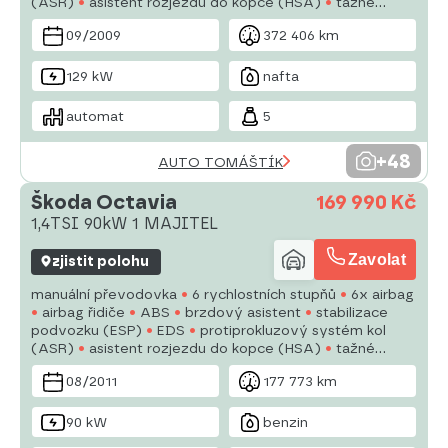
(ASR)
asistent rozjezdu do kopce (HSA)
tažné
zařízení
posilovač řízení
dvouzónová klimatizace
09/2009
372 406 km
aut. klimatizace
tempomat
129 kW
nafta
automat
5
+48
AUTO TOMÁŠTÍK
Škoda Octavia
169 990 Kč
1,4TSI 90kW 1 MAJITEL
Zavolat
zjistit polohu
manuální převodovka
6 rychlostních stupňů
6x airbag
airbag řidiče
ABS
brzdový asistent
stabilizace
podvozku (ESP)
EDS
protiprokluzový systém kol
(ASR)
asistent rozjezdu do kopce (HSA)
tažné
zařízení
posilovač řízení
man. klimatizace
08/2011
177 773 km
tempomat
denní svícení
90 kW
benzin