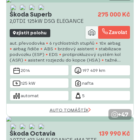
Škoda Superb
275 000 Kč
2,0TDI 125kW DSG ELEGANCE
Zavolat
zjistit polohu
aut. převodovka
6 rychlostních stupňů
10x airbag
airbag řidiče
ABS
brzdový asistent
stabilizace
podvozku (ESP)
EDS
protiprokluzový systém kol
(ASR)
asistent rozjezdu do kopce (HSA)
tažné
zařízení
posilovač řízení
dvouzónová klimatizace
2014
197 409 km
tempomat
xenonové světlomety
125 kW
nafta
automat
5
AUTO TOMÁŠTÍK
+47
Škoda Octavia
139 990 Kč