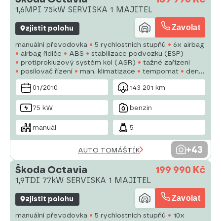
1,6MPI 75kW SERVISKA 1 MAJITEL
Zavolat
zjistit polohu
manuální převodovka
5 rychlostních stupňů
6x airbag
airbag řidiče
ABS
stabilizace podvozku (ESP)
protiprokluzový systém kol (ASR)
tažné zařízení
posilovač řízení
man. klimatizace
tempomat
denní
svícení
alu kola
plní 'EURO IV'
palubní počítač
01/2010
143 201 km
75 kW
benzin
manuál
5
+43
AUTO TOMÁŠTÍK
Škoda Octavia
199 990 Kč
1,9TDI 77kW SERVISKA 1 MAJITEL
Zavolat
zjistit polohu
manuální převodovka
5 rychlostních stupňů
10x