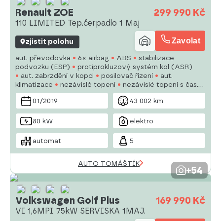
Renault ZOE
299 990 Kč
110 LIMITED Tep.čerpadlo 1 Maj
Zavolat
zjistit polohu
aut. převodovka
6x airbag
ABS
stabilizace
podvozku (ESP)
protiprokluzový systém kol (ASR)
aut. zabrzdění v kopci
posilovač řízení
aut.
klimatizace
nezávislé topení
nezávislé topení s čas.
předehřívačem
tempomat
denní svícení
LED denní
01/2019
43 002 km
svícení
alu kola
palubní počítač
80 kW
elektro
automat
5
AUTO TOMÁŠTÍK
+54
Volkswagen Golf Plus
169 990 Kč
VI 1,6MPI 75kW SERVISKA 1MAJ.