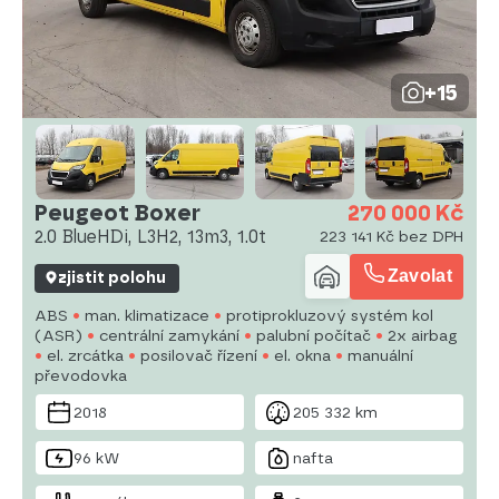
+15
Peugeot Boxer
270 000 Kč
2.0 BlueHDi, L3H2, 13m3, 1.0t
223 141 Kč bez DPH
Zavolat
zjistit polohu
ABS
man. klimatizace
protiprokluzový systém kol
(ASR)
centrální zamykání
palubní počítač
2x airbag
el. zrcátka
posilovač řízení
el. okna
manuální
převodovka
2018
205 332 km
96 kW
nafta