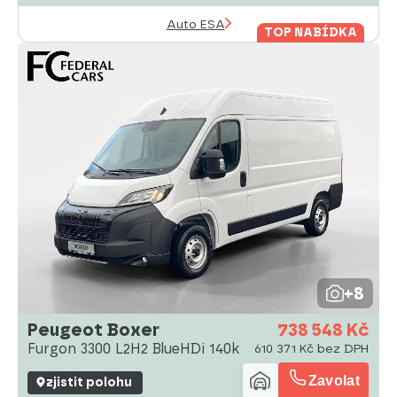
Auto ESA
TOP NABÍDKA
+8
Peugeot Boxer
738 548 Kč
Furgon 3300 L2H2 BlueHDi 140k
610 371 Kč bez DPH
Zavolat
zjistit polohu