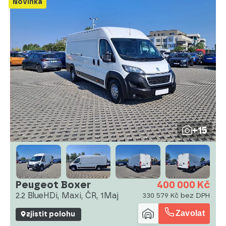
Novinka
+15
Peugeot Boxer
400 000 Kč
2.2 BlueHDi, Maxi, ČR, 1Maj
330 579 Kč bez DPH
Zavolat
zjistit polohu