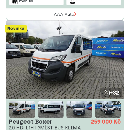
manuál
3
AAA Auto
Novinka
+32
Peugeot Boxer
259 000 Kč
2,0 HDi L1H1 9MÍST BUS KLIMA