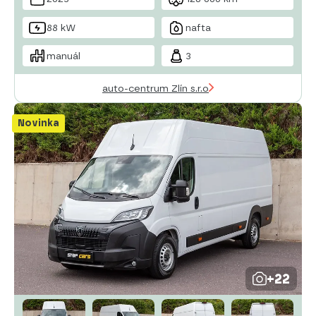
nastavitelný volant
88 kW
nafta
manuál
3
auto-centrum Zlín s.r.o
Novinka
+22