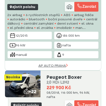
Zavolat
zjistit polohu
2x airbag
6 rychlostních stupňů
ABS
airbag řidiče
autorádio
bluetooth
boční posuvné dveře
centrál
dálkový
centrální zamykání
denní svícení
el. okna
el. přední okna
el. zrcátka
imobilizér
man.
klimatizace
12/2015
186 000 km
96 kW
nafta
manuál
9
AP AUTO PRAHA
Peugeot Boxer
Novinka
2,0 HDi L2H2
229 900 Kč
+22
08/2018, 116 000 km, 96 kW,
nafta
Zavolat
zjistit polohu