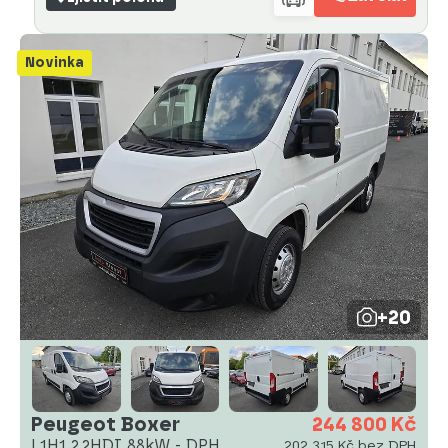
Novinka
+20
Peugeot Boxer
244 800 Kč
L1H1 2,2HDI 88kW - DPH
202 315 Kč bez DPH