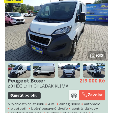
+23
Peugeot Boxer
219 000 Kč
2,0 HDI L1H1 CHLAĎÁK KLIMA
Zavolat
zjistit polohu
6 rychlostních stupňů
ABS
airbag řidiče
autorádio
bluetooth
boční posuvné dveře
centrál dálkový
centrální zamykání
el. okna
el. přední okna
el.