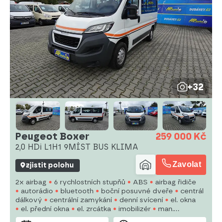
+32
Peugeot Boxer
259 000 Kč
2,0 HDi L1H1 9MÍST BUS KLIMA
Zavolat
zjistit polohu
2x airbag
6 rychlostních stupňů
ABS
airbag řidiče
autorádio
bluetooth
boční posuvné dveře
centrál
dálkový
centrální zamykání
denní svícení
el. okna
el. přední okna
el. zrcátka
imobilizér
man.
klimatizace