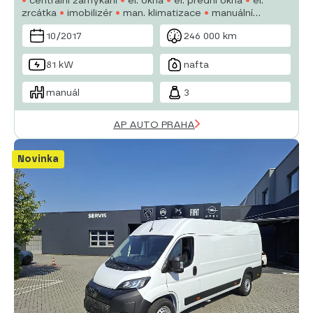
zrcátka
imobilizér
man. klimatizace
manuální
převodovka
multifunkční volant
10/2017
246 000 km
81 kW
nafta
manuál
3
AP AUTO PRAHA
Novinka