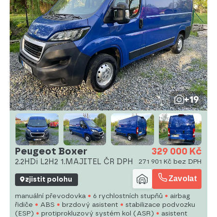
+19
Peugeot Boxer
329 000 Kč
2.2HDi L2H2 1.MAJITEL ČR DPH
271 901 Kč bez DPH
Zavolat
zjistit polohu
manuální převodovka
6 rychlostních stupňů
airbag
řidiče
ABS
brzdový asistent
stabilizace podvozku
(ESP)
protiprokluzový systém kol (ASR)
asistent