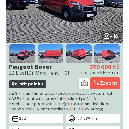
+16
Peugeot Boxer
370 000 Kč
2.2 BlueHDi, Maxi, 14m3, 1.0t
305 786 Kč bez DPH
Zavolat
zjistit polohu
ABS
man. klimatizace
protiprokluzový systém kol
(ASR)
centrální zamykání
palubní počítač
stabilizace podvozku (ESP)
startování tlačítkem
senzor tlaku v pneumatikách
USB
2x airbag
posilovač řízení
el. okna
autorádio
manuální
2021
177 089 km
převodovka