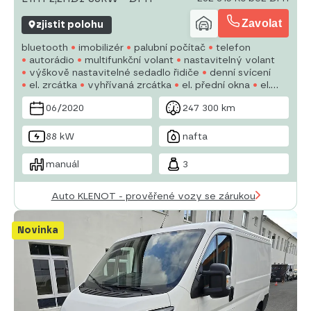
Zavolat
zjistit polohu
bluetooth
imobilizér
palubní počítač
telefon
autorádio
multifunkční volant
nastavitelný volant
výškově nastavitelné sedadlo řidiče
denní svícení
el. zrcátka
vyhřívaná zrcátka
el. přední okna
el.
okna
centrální zamykání
man. klimatizace
06/2020
247 300 km
88 kW
nafta
manuál
3
Auto KLENOT - prověřené vozy se zárukou
Novinka