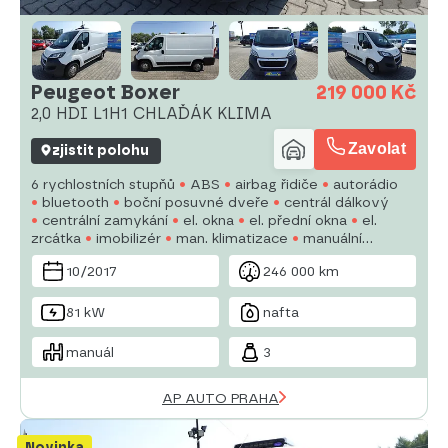
Peugeot Boxer
219 000 Kč
2,0 HDI L1H1 CHLAĎÁK KLIMA
Zavolat
zjistit polohu
6 rychlostních stupňů
ABS
airbag řidiče
autorádio
bluetooth
boční posuvné dveře
centrál dálkový
centrální zamykání
el. okna
el. přední okna
el.
zrcátka
imobilizér
man. klimatizace
manuální
převodovka
multifunkční volant
10/2017
246 000 km
81 kW
nafta
manuál
3
AP AUTO PRAHA
Novinka