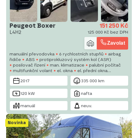
Peugeot Boxer
151 250 Kč
L4H2
125 000 Kč bez DPH
Zavolat
manuální převodovka
6 rychlostních stupňů
airbag
řidiče
ABS
protiprokluzový systém kol (ASR)
posilovač řízení
man. klimatizace
palubní počítač
multifunkční volant
el. okna
el. přední okna
plnohodnotné rezervní kolo
el. zrcátka
imobilizér
2017
335 000 km
centrál dálkový
120 kW
nafta
manuál
neuv.
Novinka