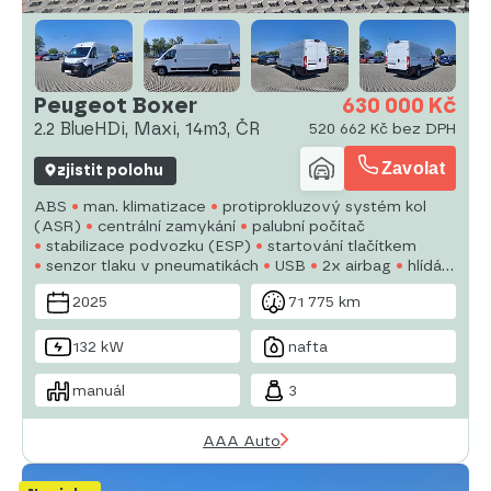
Peugeot Boxer
630 000 Kč
2.2 BlueHDi, Maxi, 14m3, ČR
520 662 Kč bez DPH
Zavolat
zjistit polohu
ABS
man. klimatizace
protiprokluzový systém kol
(ASR)
centrální zamykání
palubní počítač
stabilizace podvozku (ESP)
startování tlačítkem
senzor tlaku v pneumatikách
USB
2x airbag
hlídání
jízdního pruhu
parkovací asistent
posilovač řízení
el.
2025
71 775 km
okna
autorádio
132 kW
nafta
manuál
3
AAA Auto