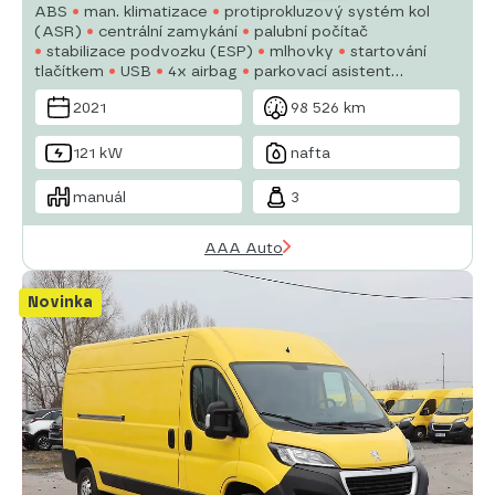
ABS
man. klimatizace
protiprokluzový systém kol
(ASR)
centrální zamykání
palubní počítač
stabilizace podvozku (ESP)
mlhovky
startování
tlačítkem
USB
4x airbag
parkovací asistent
posilovač řízení
autorádio
manuální převodovka
2021
98 526 km
121 kW
nafta
manuál
3
AAA Auto
Novinka