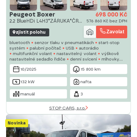
Peugeot Boxer
698 000 Kč
2.2 BlueHDi L4H3*ZÁRUKA*ČR
576 860 Kč bez DPH
1.M
Zavolat
zjistit polohu
bluetooth
senzor tlaku v pneumatikách
start-stop
systém
palubní počítač
USB
autorádio
multifunkční volant
nastavitelný volant
výškově
nastavitelné sedadlo řidiče
denní svícení
mlhovky
el. zrcátka
senzor stěračů
senzor světel
el. přední
10/2025
15 800 km
okna
132 kW
nafta
manuál
3
STOP CARS, s.r.o.
Novinka