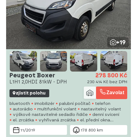
+19
Peugeot Boxer
278 800 Kč
L1H1 2,0HDI 81kW - DPH
230 414 Kč bez DPH
Zavolat
zjistit polohu
bluetooth
imobilizér
palubní počítač
telefon
autorádio
multifunkční volant
nastavitelný volant
výškově nastavitelné sedadlo řidiče
denní svícení
el. zrcátka
vyhřívaná zrcátka
el. přední okna
centrální zamykání
man. klimatizace
centrál dálkový
11/2019
178 800 km