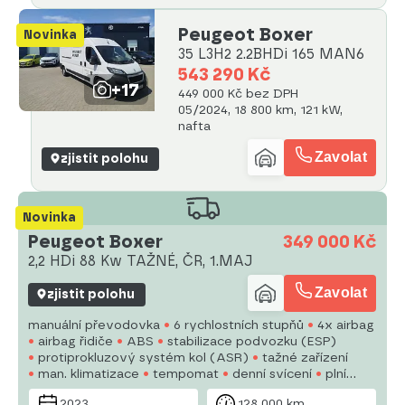
Peugeot Boxer
Novinka
35 L3H2 2.2BHDi 165 MAN6
543 290 Kč
+17
449 000 Kč bez DPH
05/2024, 18 800 km, 121 kW,
nafta
Zavolat
zjistit polohu
Novinka
Peugeot Boxer
349 000 Kč
2,2 HDi 88 Kw TAŽNÉ, ČR, 1.MAJ
Zavolat
zjistit polohu
manuální převodovka
6 rychlostních stupňů
4x airbag
airbag řidiče
ABS
stabilizace podvozku (ESP)
protiprokluzový systém kol (ASR)
tažné zařízení
man. klimatizace
tempomat
denní svícení
plní
'EURO VI'
palubní počítač
parkovací senzory zadní
2023
128 000 km