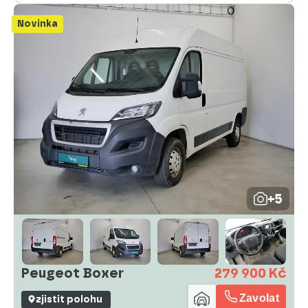
Novinka
+5
Peugeot Boxer
279 900 Kč
Zavolat
zjistit polohu