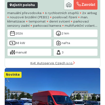
Zavolat
zjistit polohu
manuální převodovka
6 rychlostních stupňů
2x airbag
nouzové brzdění (PEBS)
posilovač řízení
man.
klimatizace
tempomat
denní svícení
parkovací
senzory zadní
parkovací kamera
multifunkční volant
hands free
bluetooth
el. přední okna
2026
2 km
plnohodnotné rezervní kolo
88 kW
nafta
manuál
3
K+K Autoservis Czech s.r.o.
Novinka