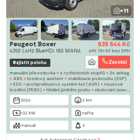
+11
Peugeot Boxer
835 844 Kč
4350 L4H2 BlueHDi 180 MAN6
690 781 Kč bez DPH
Zavolat
zjistit polohu
manuální převodovka
6 rychlostních stupňů
2x airbag
ABS
brzdový asistent
stabilizace podvozku (ESP)
EDS
protiprokluzový systém kol (ASR)
nouzové
brzdění (PEBS)
hlídání jízdního pruhu
sledování únavy
řidiče
posilovač řízení
aut. klimatizace
tempomat
2026
2 km
denní svícení
132 kW
nafta
manuál
3
K+K Autoservis Czech s.r.o.