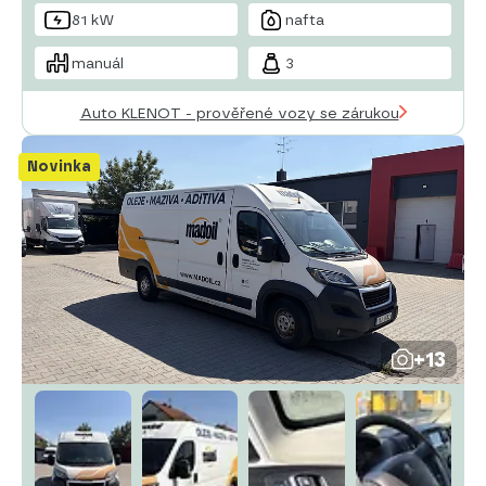
81 kW
nafta
manuál
3
Auto KLENOT - prověřené vozy se zárukou
Novinka
+13