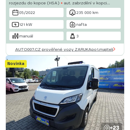
rozjezdu do kopce (HSA)
aut. zabrzdění v kopci
posilovač řízení
man. klimatizace
tempomat
05/2022
235 000 km
palubní počítač
parkovací senzory zadní
parkovací
kamera
121 kW
nafta
manuál
3
AUTO007.CZ prověřené vozy ZARUKApo1.majiteli
Novinka
+23