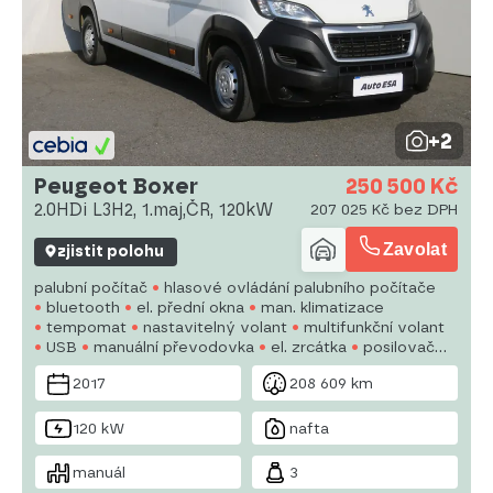
+2
Peugeot Boxer
250 500 Kč
2.0HDi L3H2, 1.maj,ČR, 120kW
207 025 Kč bez DPH
Zavolat
zjistit polohu
palubní počítač
hlasové ovládání palubního počítače
bluetooth
el. přední okna
man. klimatizace
tempomat
nastavitelný volant
multifunkční volant
USB
manuální převodovka
el. zrcátka
posilovač
řízení
centrál dálkový
stabilizace podvozku (ESP)
2017
208 609 km
ABS
120 kW
nafta
manuál
3