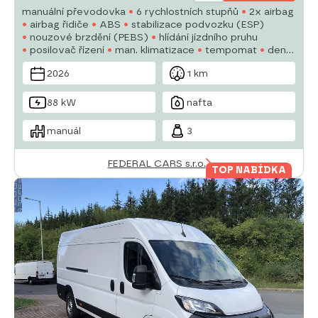
manuální převodovka
6 rychlostních stupňů
2x airbag
airbag řidiče
ABS
stabilizace podvozku (ESP)
nouzové brzdění (PEBS)
hlídání jízdního pruhu
posilovač řízení
man. klimatizace
tempomat
denní
svícení
plní 'EURO VI'
palubní počítač
parkovací
2026
1 km
senzory zadní
88 kW
nafta
manuál
3
FEDERAL CARS s.r.o.
TOP NABÍDKA