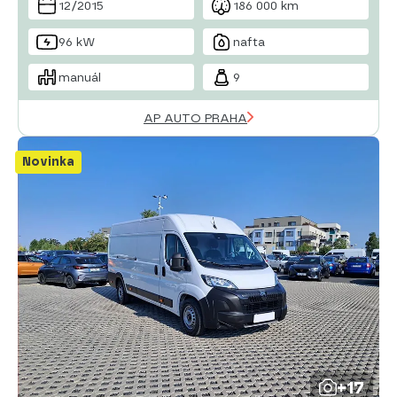
12/2015
186 000 km
96 kW
nafta
manuál
9
AP AUTO PRAHA
Novinka
+17