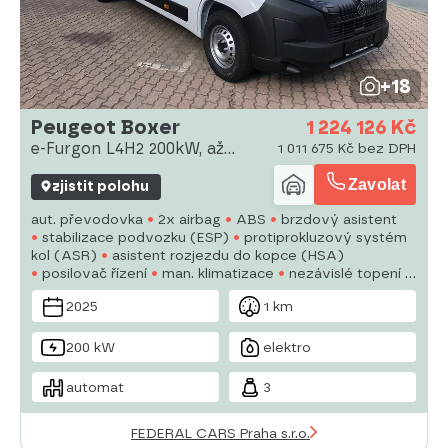
+18
Peugeot Boxer
1 224 126 Kč
e-Furgon L4H2 200kW, až
1 011 675 Kč bez DPH
420km
Zavolat
zjistit polohu
aut. převodovka
2x airbag
ABS
brzdový asistent
stabilizace podvozku (ESP)
protiprokluzový systém
kol (ASR)
asistent rozjezdu do kopce (HSA)
posilovač řízení
man. klimatizace
nezávislé topení s
čas. předehřívačem
tempomat
LED denní svícení
2025
1 km
plní 'EURO VI'
palubní počítač
parkovací senzory
zadní
200 kW
elektro
automat
3
FEDERAL CARS Praha s.r.o.