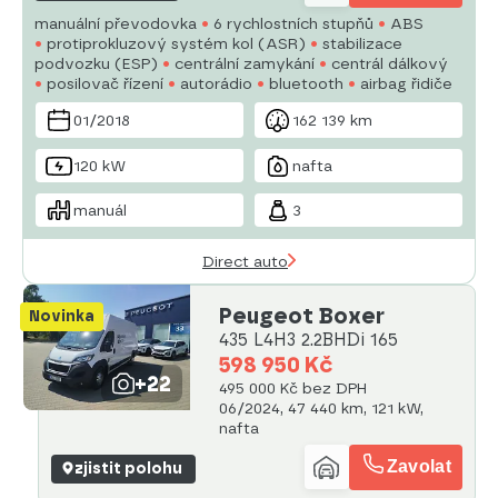
manuální převodovka
6 rychlostních stupňů
ABS
protiprokluzový systém kol (ASR)
stabilizace
podvozku (ESP)
centrální zamykání
centrál dálkový
posilovač řízení
autorádio
bluetooth
airbag řidiče
01/2018
162 139 km
120 kW
nafta
manuál
3
Direct auto
Peugeot Boxer
Novinka
435 L4H3 2.2BHDi 165
598 950 Kč
+22
495 000 Kč bez DPH
06/2024, 47 440 km, 121 kW,
nafta
Zavolat
zjistit polohu