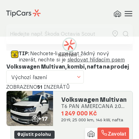
Výchozí řazení
Od nejlevnějšího
Od nejdražšího
Od nejmenšího nájezdu
TIP:
Nechcete-li zmeškat žádný nový
Načítám …
inzerát, nechte si je
sledovat hlídacím psem
Od nejvyššího nájezdu
Volkswagen Multivan, kombi, nafta na prodej
Od nejstaršího vozu
Výchozí řazení
Od nejnovějšího vozu
ZOBRAZENO
51
INZERÁTŮ
Volkswagen Multivan
Od nejnovějšího inzerátu
T6 PAN AMERICANA 2.0
Od nejstaršího inzerátu
TDI 4M
1 249 000 Kč
+17
2019, 25 000 km, 146 kW, nafta
Abecedně od A do Z
Zavolat
zjistit polohu
Abecedně od Z do A