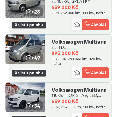
2L 103kw, SPLÁTKY
459 000 Kč
+28
2011, 252 000 km, 103 kW, nafta
Zavolat
zjistit polohu
Volkswagen Multivan
2,5 TDI
295 000 Kč
+49
03/2004, 283 388 km, 128 kW,
nafta
Zavolat
zjistit polohu
Volkswagen Multivan
110Kw, TOP STAV, LED,
SPLÁTKY
659 000 Kč
+34
2016, 234 000 km, 110 kW, nafta