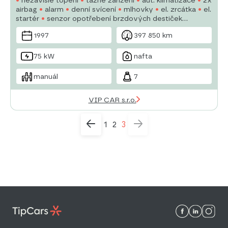
nezávislé topení
tažné zařízení
aut. klimatizace
2x
airbag
alarm
denní svícení
mlhovky
el. zrcátka
el.
startér
senzor opotřebení brzdových destiček
vyhřívaná zrcátka
1997
397 850 km
75 kW
nafta
manuál
7
VIP CAR s.r.o.
1
2
3