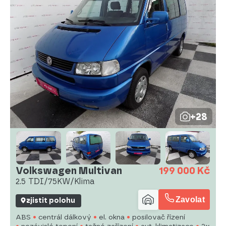
+28
Volkswagen Multivan
199 000 Kč
2.5 TDI/75KW/Klima
Zavolat
zjistit polohu
ABS
centrál dálkový
el. okna
posilovač řízení