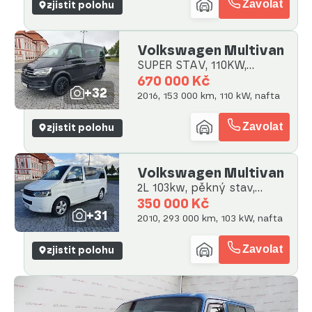
Zavolat
zjistit polohu
Volkswagen Multivan
SUPER STAV, 110KW,
MANUAL 153K
670 000 Kč
+32
2016, 153 000 km, 110 kW, nafta
Zavolat
zjistit polohu
Volkswagen Multivan
2L 103kw, pěkný stav,
splátky
350 000 Kč
+31
2010, 293 000 km, 103 kW, nafta
Zavolat
zjistit polohu