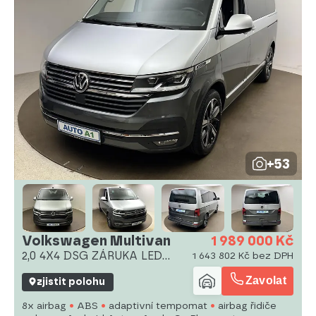
+53
Volkswagen Multivan
1 989 000 Kč
2,0 4X4 DSG ZÁRUKA LED
1 643 802 Kč bez DPH
1MAJ CZ
Zavolat
zjistit polohu
8x airbag
ABS
adaptivní tempomat
airbag řidiče