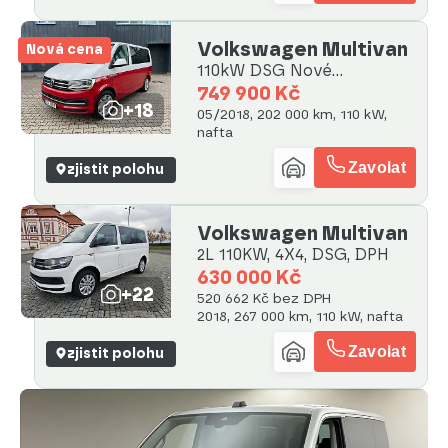
Volkswagen Multivan
Nová cena
110kW DSG Nové
rozvody+servis
749 900 Kč
+18
05/2018, 202 000 km, 110 kW,
nafta
Zavolat
zjistit polohu
Volkswagen Multivan
2L 110KW, 4X4, DSG, DPH
630 000 Kč
+22
520 662 Kč bez DPH
2018, 267 000 km, 110 kW, nafta
Zavolat
zjistit polohu