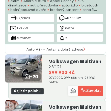
alarm
Android Auto
Apple CarPlay
aut.
klimatizace
aut. převodovka
autorádio
bluetooth
boční posuvné dveře
brzdový asistent
centrál
dálkový
centrální zamykání
07/2023
40 155 km
150 kW
nafta
automat
7
Auto A1 --- Auta na dobré adrese
Volkswagen Multivan
2,5TDI
299 900 Kč
+20
07/2009, 299 686 km, 96 kW,
nafta
Zavolat
zjistit polohu
Volkswagen Multivan