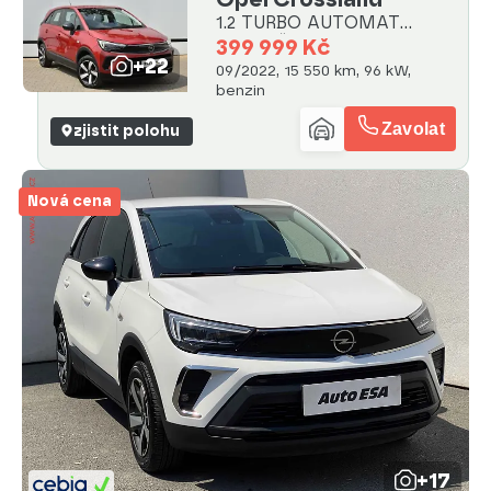
1.2 TURBO AUTOMAT
1.MAJ. ČR
399 999 Kč
+22
09/2022, 15 550 km, 96 kW,
benzin
Zavolat
zjistit polohu
Nová cena
+17