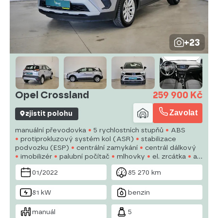
+23
Opel Crossland
259 900 Kč
Zavolat
zjistit polohu
manuální převodovka
5 rychlostních stupňů
ABS
protiprokluzový systém kol (ASR)
stabilizace
podvozku (ESP)
centrální zamykání
centrál dálkový
imobilizér
palubní počítač
mlhovky
el. zrcátka
alu
kola
vyhřívaná sedadla
tempomat
multifunkční
01/2022
85 270 km
volant
81 kW
benzin
manuál
5