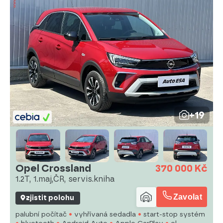
+19
Opel Crossland
370 000 Kč
1.2T, 1.maj,ČR, servis.kniha
Zavolat
zjistit polohu
palubní počítač
vyhřívaná sedadla
start-stop systém