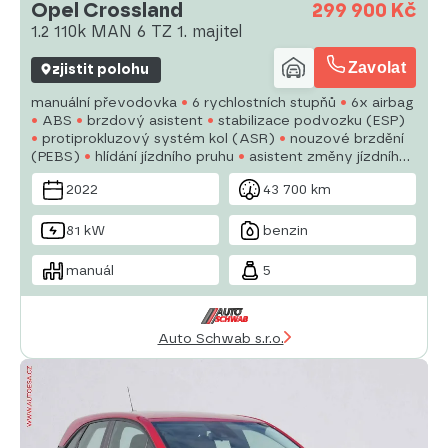
Opel Crossland
299 900 Kč
1.2 110k MAN 6 TZ 1. majitel
Zavolat
zjistit polohu
manuální převodovka
6 rychlostních stupňů
6x airbag
ABS
brzdový asistent
stabilizace podvozku (ESP)
protiprokluzový systém kol (ASR)
nouzové brzdění
(PEBS)
hlídání jízdního pruhu
asistent změny jízdního
pruhu
tažné zařízení
posilovač řízení
man.
2022
43 700 km
klimatizace
tempomat
denní svícení
81 kW
benzin
manuál
5
Auto Schwab s.r.o.