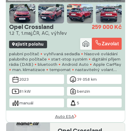
Opel Crossland
259 000 Kč
1.2 T, 1.maj,ČR, AC, výhřev
Zavolat
zjistit polohu
palubní počítač
vyhřívaná sedadla
hlasové ovládání
palubního počítače
start-stop systém
digitální příjem
rádia (DAB)
bluetooth
Android Auto
Apple CarPlay
man. klimatizace
tempomat
nastavitelný volant
satelitní navigace
multifunkční volant
USB
tažné
2023
39 058 km
zařízení
81 kW
benzin
manuál
5
Auto ESA
Opel Crossland