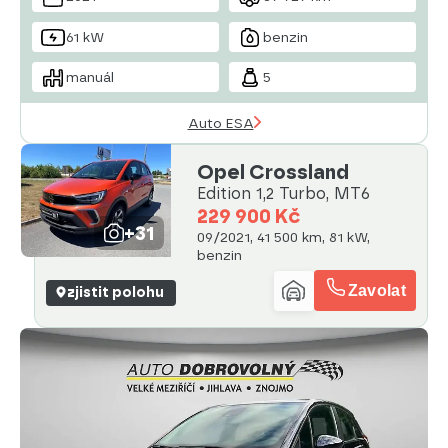
61 kW
benzin
manuál
5
Auto ESA
Opel Crossland
Edition 1,2 Turbo, MT6
229 900 Kč
+31
09/2021, 41 500 km, 81 kW,
benzin
Zavolat
zjistit polohu