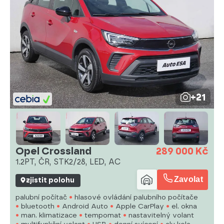
+21
Opel Crossland
289 000 Kč
1.2PT, ČR, STK2/28, LED, AC
Zavolat
zjistit polohu
palubní počítač
hlasové ovládání palubního počítače
bluetooth
Android Auto
Apple CarPlay
el. okna
man. klimatizace
tempomat
nastavitelný volant
multifunkční volant
USB
denní svícení
alu kola