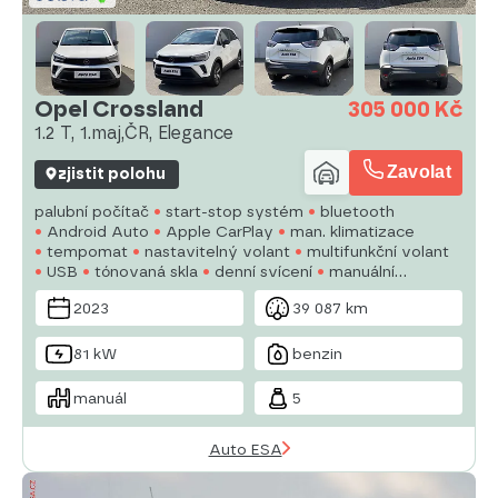
Opel Crossland
305 000 Kč
1.2 T, 1.maj,ČR, Elegance
Zavolat
zjistit polohu
palubní počítač
start-stop systém
bluetooth
Android Auto
Apple CarPlay
man. klimatizace
tempomat
nastavitelný volant
multifunkční volant
USB
tónovaná skla
denní svícení
manuální
převodovka
el. zrcátka
vyhřívaná zrcátka
2023
39 087 km
81 kW
benzin
manuál
5
Auto ESA