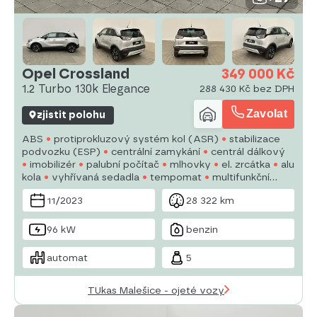
Opel Crossland
349 000 Kč
1.2 Turbo 130k Elegance
288 430 Kč bez DPH
Zavolat
zjistit polohu
ABS
protiprokluzový systém kol (ASR)
stabilizace
podvozku (ESP)
centrální zamykání
centrál dálkový
imobilizér
palubní počítač
mlhovky
el. zrcátka
alu
kola
vyhřívaná sedadla
tempomat
multifunkční
volant
posilovač řízení
tónovaná skla
11/2023
28 322 km
96 kW
benzin
automat
5
TUkas Malešice - ojeté vozy