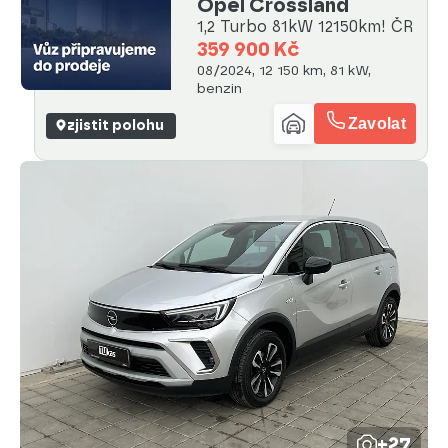
Opel Crossland
1,2 Turbo 81kW 12150km! ČR
359 900 Kč
08/2024, 12 150 km, 81 kW,
benzin
Zavolat
zjistit polohu
+27