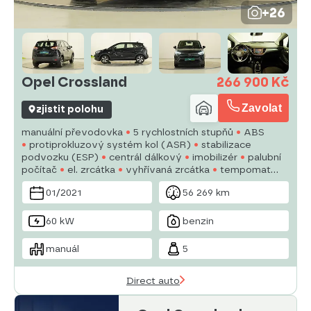
+26
Opel Crossland
266 900 Kč
Zavolat
zjistit polohu
manuální převodovka
5 rychlostních stupňů
ABS
protiprokluzový systém kol (ASR)
stabilizace
podvozku (ESP)
centrál dálkový
imobilizér
palubní
počítač
el. zrcátka
vyhřívaná zrcátka
tempomat
multifunkční volant
posilovač řízení
hands free
01/2021
56 269 km
senzor stěračů
60 kW
benzin
manuál
5
Direct auto