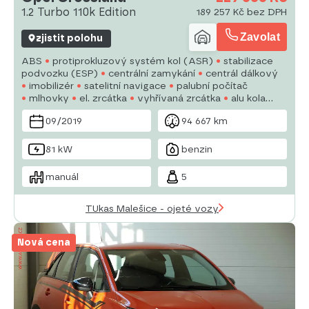
1.2 Turbo 110k Edition
189 257 Kč bez DPH
Zavolat
zjistit polohu
ABS
protiprokluzový systém kol (ASR)
stabilizace
podvozku (ESP)
centrální zamykání
centrál dálkový
imobilizér
satelitní navigace
palubní počítač
mlhovky
el. zrcátka
vyhřívaná zrcátka
alu kola
tempomat
multifunkční volant
posilovač řízení
09/2019
94 667 km
81 kW
benzin
manuál
5
TUkas Malešice - ojeté vozy
Nová cena