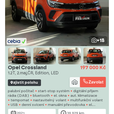
+18
Opel Crossland
197 000 Kč
1.2T, 2.maj,ČR, Edition, LED
Zavolat
zjistit polohu
palubní počítač
start-stop systém
digitální příjem
rádia (DAB)
bluetooth
el. okna
aut. klimatizace
tempomat
nastavitelný volant
multifunkční volant
USB
denní svícení
manuální převodovka
el.
zrcátka
posilovač řízení
centrál dálkový
2021
39 929 km