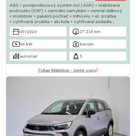
ABS
protiprokluzový systém kol (ASR)
stabilizace
podvozku (ESP)
centrální zamykání
centrál dálkový
imobilizér
palubní počítač
mlhovky
el. zrcátka
vyhřívaná zrcátka
alu kola
vyhřívaná sedadla
tempomat
multifunkční volant
posilovač řízení
09/2023
27 238 km
96 kW
benzin
automat
5
TUkas Malešice - ojeté vozy