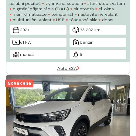
palubní počítač
vyhřívaná sedadla
start-stop systém
digitální příjem rádia (DAB)
bluetooth
el. okna
man. klimatizace
tempomat
nastavitelný volant
multifunkční volant
USB
tónovaná skla
denní
svícení
alu kola
manuální převodovka
2021
38 202 km
61 kW
benzin
manuál
5
Auto ESA
Nová cena