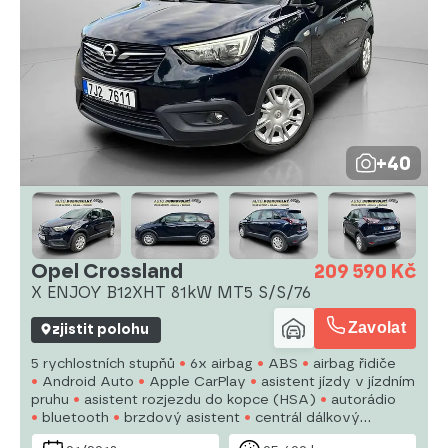
+40
Opel Crossland
209 590 Kč
X ENJOY B12XHT 81kW MT5 S/S/76
Zavolat
zjistit polohu
5 rychlostních stupňů
6x airbag
ABS
airbag řidiče
Android Auto
Apple CarPlay
asistent jízdy v jízdním
pruhu
asistent rozjezdu do kopce (HSA)
autorádio
bluetooth
brzdový asistent
centrál dálkový
centrální zamykání
deaktivace airbagu spolujezdce