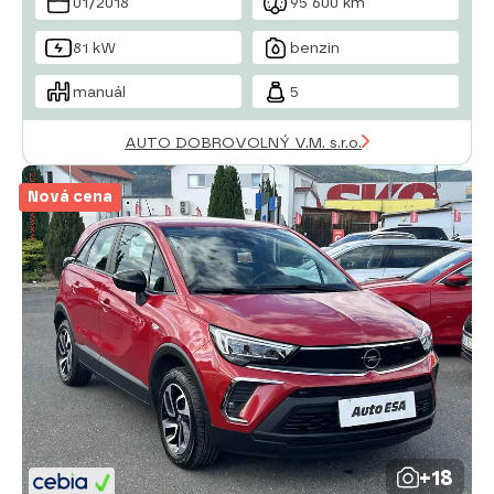
01/2018
95 600 km
dělená zadní sedadla
81 kW
benzin
manuál
5
AUTO DOBROVOLNÝ V.M. s.r.o.
Nová cena
+18