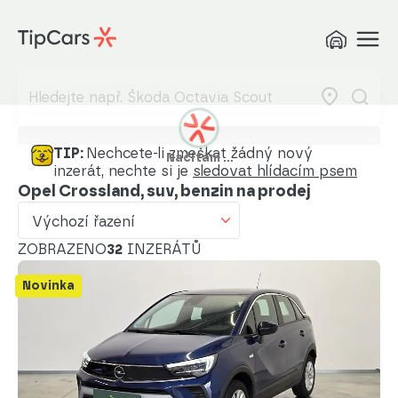
Výchozí řazení
Od nejlevnějšího
Od nejdražšího
Od nejmenšího nájezdu
TIP:
Nechcete-li zmeškat žádný nový
Načítám …
inzerát, nechte si je
sledovat hlídacím psem
Od nejvyššího nájezdu
Opel Crossland, suv, benzin na prodej
Od nejstaršího vozu
Výchozí řazení
Od nejnovějšího vozu
ZOBRAZENO
32
INZERÁTŮ
Od nejnovějšího inzerátu
Novinka
Od nejstaršího inzerátu
Abecedně od A do Z
Abecedně od Z do A