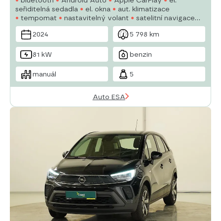
bluetooth
Android Auto
Apple CarPlay
el.
seřiditelná sedadla
el. okna
aut. klimatizace
tempomat
nastavitelný volant
satelitní navigace
multifunkční volant
USB
denní svícení
2024
5 798 km
81 kW
benzin
manuál
5
Auto ESA