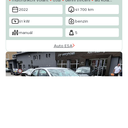
manuální převodovka
el. zrcátka
2022
41 700 km
61 kW
benzin
manuál
5
Auto ESA