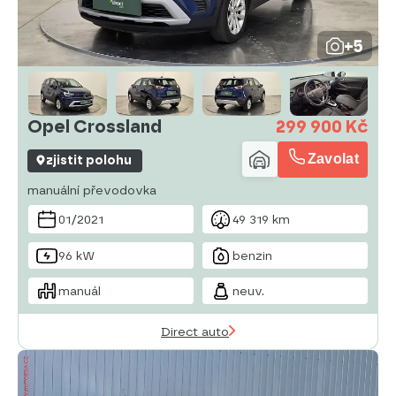
+5
Opel Crossland
299 900 Kč
Zavolat
zjistit polohu
manuální převodovka
01/2021
49 319 km
96 kW
benzin
manuál
neuv.
Direct auto