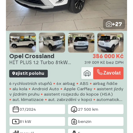
+27
Opel Crossland
386 000 Kč
HIT PLUS 1.2 Turbo 81kW
319 009 Kč bez DPH
MT6/P0
Zavolat
zjistit polohu
6 rychlostních stupňů
6x airbag
ABS
airbag řidiče
alu kola
Android Auto
Apple CarPlay
asistent jízdy
v jízdním pruhu
asistent rozjezdu do kopce (HSA)
aut. klimatizace
aut. zabrzdění v kopci
automatické
přepínání dálkových světel
autorádio
bluetooth
07/2024
27 500 km
brzdový asistent
81 kW
benzin