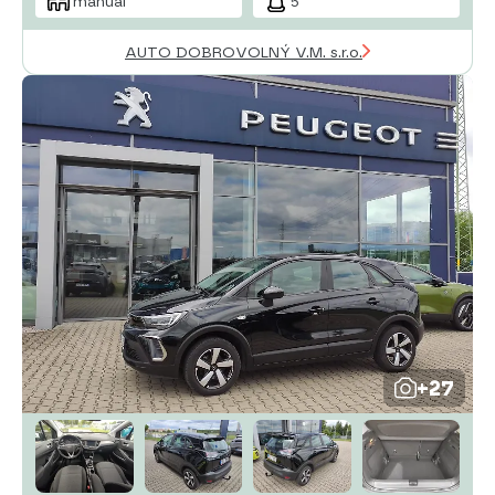
manuál
5
AUTO DOBROVOLNÝ V.M. s.r.o.
+27