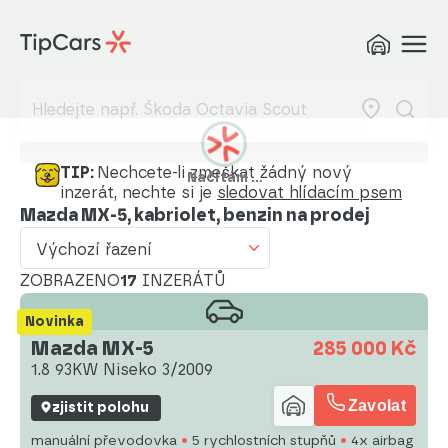
Výchozí řazení
Od nejlevnějšího
Od nejdražšího
Od nejmenšího nájezdu
TIP:
Nechcete-li zmeškat žádný nový
Načítám …
inzerát, nechte si je
sledovat hlídacím psem
Od nejvyššího nájezdu
Mazda MX-5, kabriolet, benzin na prodej
Od nejstaršího vozu
Výchozí řazení
Od nejnovějšího vozu
ZOBRAZENO
17
INZERÁTŮ
Od nejnovějšího inzerátu
Novinka
Mazda MX-5
285 000 Kč
Od nejstaršího inzerátu
1.8 93KW Niseko 3/2009
Abecedně od A do Z
Zavolat
zjistit polohu
Abecedně od Z do A
manuální převodovka
5 rychlostních stupňů
4x airbag