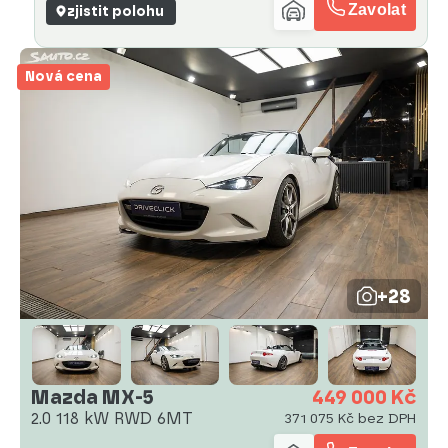
Zavolat
zjistit polohu
Nová cena
+28
Mazda MX-5
449 000 Kč
2.0 118 kW RWD 6MT
371 075 Kč bez DPH