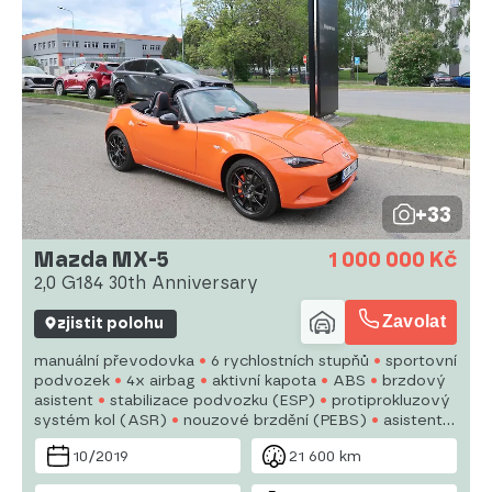
+33
Mazda MX-5
1 000 000 Kč
2,0 G184 30th Anniversary
Zavolat
zjistit polohu
manuální převodovka
6 rychlostních stupňů
sportovní
podvozek
4x airbag
aktivní kapota
ABS
brzdový
asistent
stabilizace podvozku (ESP)
protiprokluzový
systém kol (ASR)
nouzové brzdění (PEBS)
asistent
rozjezdu do kopce (HSA)
ukazatel rychlostního limitu
10/2019
21 600 km
(SLIF)
hlídání jízdního pruhu
hlídání mrtvého úhlu
posilovač řízení