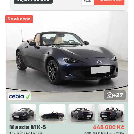
Nová cena
+27
Mazda MX-5
648 000 Kč
1.5 Skyactiv G
535 538 Kč bez DPH