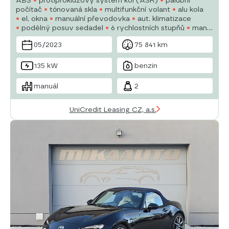
ABS
protiprokluzový systém kol (ASR)
palubní
počítač
tónovaná skla
multifunkční volant
alu kola
el. okna
manuální převodovka
aut. klimatizace
podélný posuv sedadel
6 rychlostních stupňů
man.
klimatizace
autorádio
potahy kůže
el. zrcátka
05/2023
75 841 km
135 kW
benzin
manuál
2
UniCredit Leasing CZ, a.s.