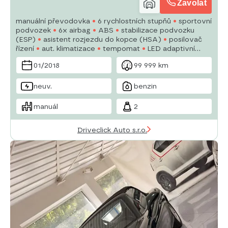
Zavolat
manuální převodovka
6 rychlostních stupňů
sportovní
podvozek
6x airbag
ABS
stabilizace podvozku
(ESP)
asistent rozjezdu do kopce (HSA)
posilovač
řízení
aut. klimatizace
tempomat
LED adaptivní
světlomety
denní svícení
LED denní svícení
alu kola
01/2018
99 999 km
palubní počítač
neuv.
benzin
manuál
2
Driveclick Auto s.r.o.