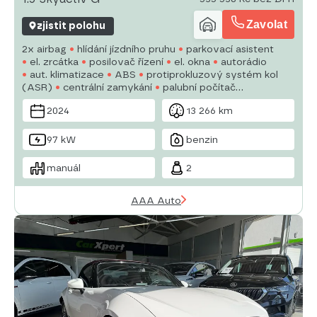
Zavolat
zjistit polohu
2x airbag
hlídání jízdního pruhu
parkovací asistent
el. zrcátka
posilovač řízení
el. okna
autorádio
aut. klimatizace
ABS
protiprokluzový systém kol
(ASR)
centrální zamykání
palubní počítač
stabilizace podvozku (ESP)
vyhřívaná sedadla
2024
13 266 km
potahy kůže
97 kW
benzin
manuál
2
AAA Auto