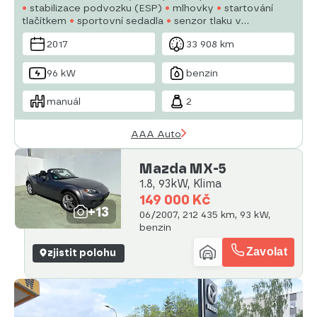
stabilizace podvozku (ESP)
mlhovky
startování
tlačítkem
sportovní sedadla
senzor tlaku v
pneumatikách
USB
4x airbag
posilovač řízení
el.
2017
33 908 km
okna
autorádio
96 kW
benzin
manuál
2
AAA Auto
Mazda MX-5
1.8, 93kW, Klima
149 000 Kč
+13
06/2007, 212 435 km, 93 kW,
benzin
Zavolat
zjistit polohu