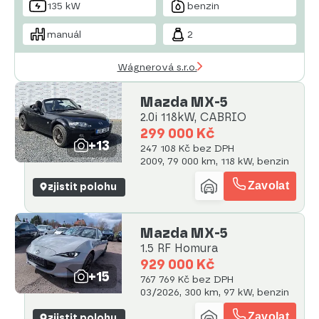
135 kW
benzin
manuál
2
Wágnerová s.r.o.
Mazda MX-5
2.0i 118kW, CABRIO
299 000 Kč
+13
247 108 Kč bez DPH
2009, 79 000 km, 118 kW, benzin
Zavolat
zjistit polohu
Mazda MX-5
1.5 RF Homura
929 000 Kč
+15
767 769 Kč bez DPH
03/2026, 300 km, 97 kW, benzin
Zavolat
zjistit polohu