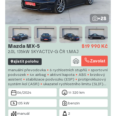
+28
Mazda MX-5
819 990 Kč
2.0L 135kW SKYACTIV-G ČR 1.MAJ
Zavolat
zjistit polohu
manuální převodovka
6 rychlostních stupňů
sportovní
podvozek
4x airbag
aktivní kapota
ABS
brzdový
asistent
stabilizace podvozku (ESP)
protiprokluzový
systém kol (ASR)
ukazatel rychlostního limitu (SLIF)
hlídání jízdního pruhu
hlídání mrtvého úhlu
asistent
06/2024
11 320 km
jízdy v jízdním pruhu
sledování únavy řidiče
posilovač
řízení
135 kW
benzin
manuál
2