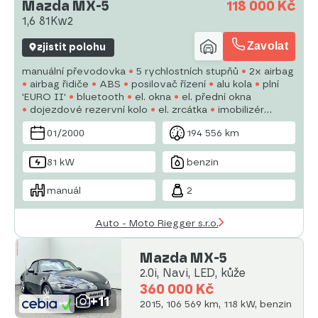
Mazda MX-5
118 000 Kč
1,6 81Kw2
Zavolat
zjistit polohu
manuální převodovka
5 rychlostních stupňů
2x airbag
airbag řidiče
ABS
posilovač řízení
alu kola
plní
'EURO II'
bluetooth
el. okna
el. přední okna
dojezdové rezervní kolo
el. zrcátka
imobilizér
centrální zamykání
01/2000
194 556 km
81 kW
benzin
manuál
2
Auto - Moto Riegger s.r.o.
Mazda MX-5
2.0i, Navi, LED, kůže
360 000 Kč
+11
2015, 106 569 km, 118 kW, benzin