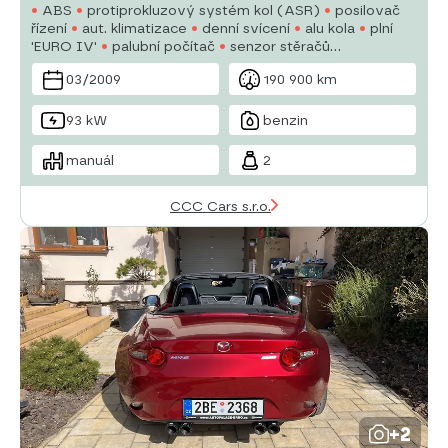
ABS
protiprokluzový systém kol (ASR)
posilovač
řízení
aut. klimatizace
denní svícení
alu kola
plní
'EURO IV'
palubní počítač
senzor stěračů
multifunkční volant
el. přední okna
el. zrcátka
03/2009
190 900 km
93 kW
benzin
manuál
2
CCC Cars s.r.o.
+2