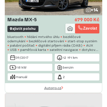
+14
Mazda MX-5
679 000 Kč
Zavolat
zjistit polohu
bluetooth
hlídání mrtvého úhlu
bezklíčové
odemykání
bezklíčové startování
start-stop systém
palubní počítač
digitální příjem rádia (DAB)
AUX
USB
paměťová karta
satelitní navigace
dotykové
ovládání palubního počítače
autorádio
multifunkční
09/2017
12 191 km
volant
nastavitelný volant
118 kW
benzin
manuál
2
Autorro.cz