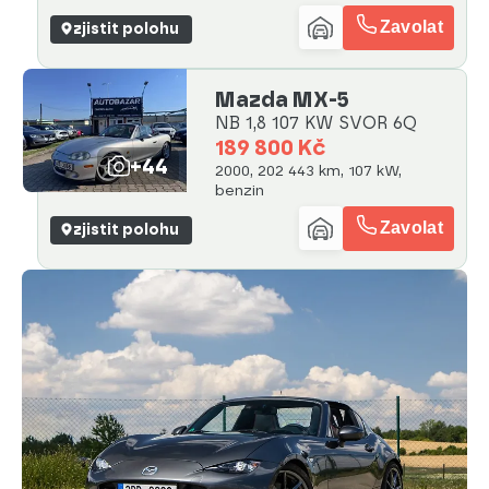
Zavolat
zjistit polohu
Mazda MX-5
NB 1,8 107 KW SVOR 6Q
189 800 Kč
+44
2000, 202 443 km, 107 kW,
benzin
Zavolat
zjistit polohu