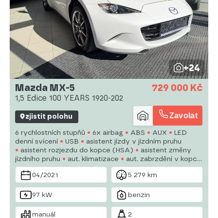
+24
Mazda MX-5
729 000 Kč
1,5 Edice 100 YEARS 1920-202
Zavolat
zjistit polohu
6 rychlostních stupňů
6x airbag
ABS
AUX
LED
denní svícení
USB
asistent jízdy v jízdním pruhu
asistent rozjezdu do kopce (HSA)
asistent změny
jízdního pruhu
aut. klimatizace
aut. zabrzdění v kopci
autorádio
bi-xenonové světlomety
centrál dálkový
04/2021
5 279 km
denní svícení
97 kW
benzin
manuál
2