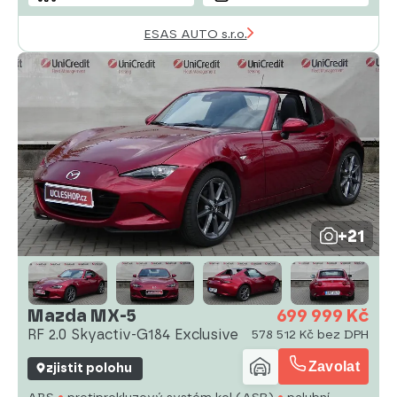
ESAS AUTO s.r.o.
+21
Mazda MX-5
699 999 Kč
RF 2.0 Skyactiv-G184 Exclusive
578 512 Kč bez DPH
Zavolat
zjistit polohu