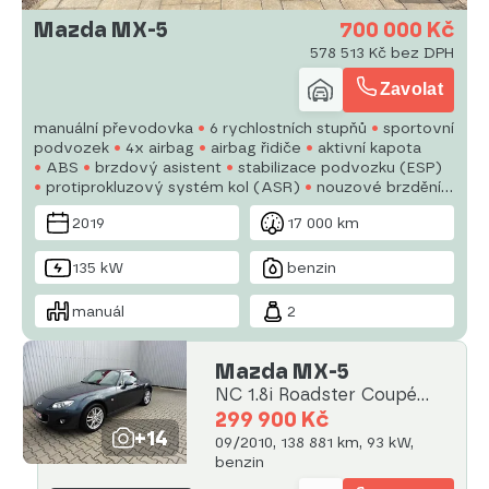
Mazda MX-5
700 000 Kč
578 513 Kč bez DPH
Zavolat
manuální převodovka
6 rychlostních stupňů
sportovní
podvozek
4x airbag
airbag řidiče
aktivní kapota
ABS
brzdový asistent
stabilizace podvozku (ESP)
protiprokluzový systém kol (ASR)
nouzové brzdění
(PEBS)
asistent rozjezdu do kopce (HSA)
ukazatel
2019
17 000 km
rychlostního limitu (SLIF)
hlídání jízdního pruhu
hlídání
mrtvého úhlu
135 kW
benzin
manuál
2
Mazda MX-5
NC 1.8i Roadster Coupé
1.maj.
299 900 Kč
+14
09/2010, 138 881 km, 93 kW,
benzin