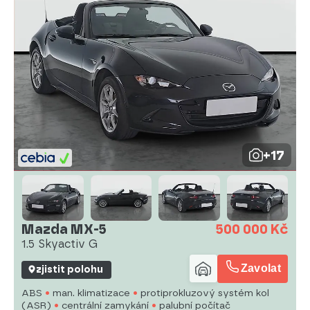
+17
Mazda MX-5
500 000 Kč
1.5 Skyactiv G
Zavolat
zjistit polohu
ABS
man. klimatizace
protiprokluzový systém kol
(ASR)
centrální zamykání
palubní počítač