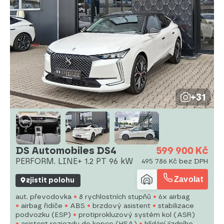
+31
DS Automobiles DS4
599 900 Kč
PERFORM. LINE+ 1.2 PT 96 kW
495 786 Kč bez DPH
Zavolat
zjistit polohu
aut. převodovka
8 rychlostních stupňů
6x airbag
airbag řidiče
ABS
brzdový asistent
stabilizace
podvozku (ESP)
protiprokluzový systém kol (ASR)
asistent rozjezdu do kopce (HSA)
hlídání jízdního