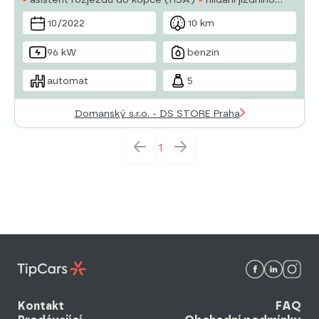
pruhu
hlídání mrtvého úhlu
sledování únavy řidiče
10/2022
10 km
aut. zabrzdění v kopci
posilovač řízení
dvouzónová
klimatizace
96 kW
benzin
automat
5
Domanský s.r.o. - DS STORE Praha
1
Kontakt
FAQ