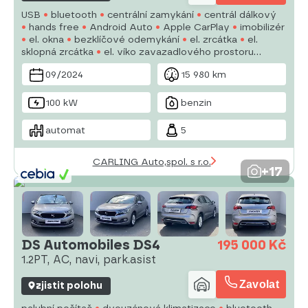
USB
bluetooth
centrální zamykání
centrál dálkový
hands free
Android Auto
Apple CarPlay
imobilizér
el. okna
bezklíčové odemykání
el. zrcátka
el.
sklopná zrcátka
el. víko zavazadlového prostoru
vyhřívaná zrcátka
mlhovky
09/2024
15 980 km
100 kW
benzin
automat
5
CARLING Auto,spol. s r.o.
+17
DS Automobiles DS4
195 000 Kč
1.2PT, AC, navi, park.asist
Zavolat
zjistit polohu