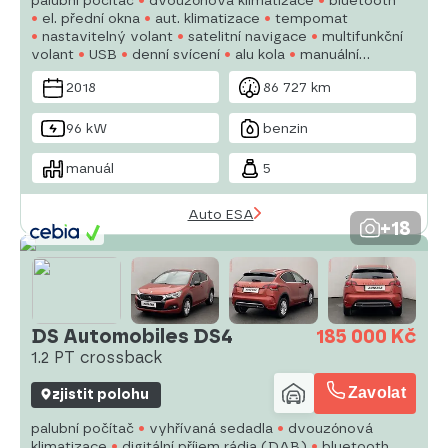
palubní počítač
dvouzónová klimatizace
bluetooth
el. přední okna
aut. klimatizace
tempomat
nastavitelný volant
satelitní navigace
multifunkční
volant
USB
denní svícení
alu kola
manuální
převodovka
el. zrcátka
posilovač řízení
2018
86 727 km
96 kW
benzin
manuál
5
Auto ESA
+18
DS Automobiles DS4
185 000 Kč
1.2 PT crossback
Zavolat
zjistit polohu
palubní počítač
vyhřívaná sedadla
dvouzónová
klimatizace
digitální příjem rádia (DAB)
bluetooth