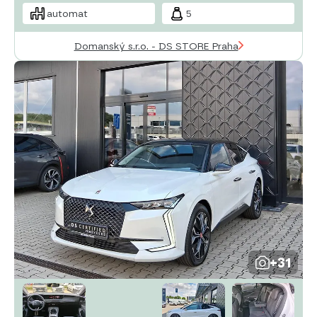
automat
5
Domanský s.r.o. - DS STORE Praha
+31