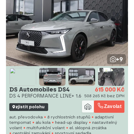
+9
DS Automobiles DS4
615 000 Kč
DS 4 PERFORMANCE LINE+ 1.6
508 265 Kč bez DPH
Zavolat
zjistit polohu
aut. převodovka
8 rychlostních stupňů
adaptivní
tempomat
alu kola
head-up display
nastavitelný
volant
multifunkční volant
el. sklopná zrcátka
centrální zamykání
sportovní sedadla