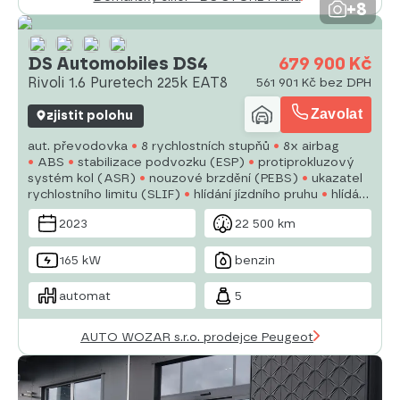
+8
DS Automobiles DS4
679 900 Kč
Rivoli 1.6 Puretech 225k EAT8
561 901 Kč bez DPH
Zavolat
zjistit polohu
aut. převodovka
8 rychlostních stupňů
8x airbag
ABS
stabilizace podvozku (ESP)
protiprokluzový
systém kol (ASR)
nouzové brzdění (PEBS)
ukazatel
rychlostního limitu (SLIF)
hlídání jízdního pruhu
hlídání
mrtvého úhlu
asistent změny jízdního pruhu
aut.
2023
22 500 km
zabrzdění v kopci
posilovač řízení
dvouzónová
klimatizace
aut. klimatizace
165 kW
benzin
automat
5
AUTO WOZAR s.r.o. prodejce Peugeot