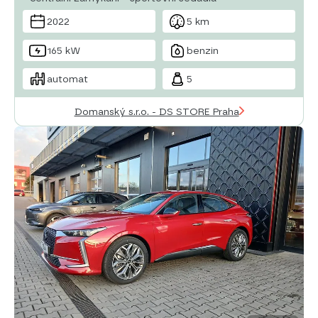
2022
5 km
165 kW
benzin
automat
5
Domanský s.r.o. - DS STORE Praha