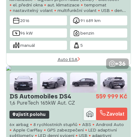
el. přední okna
aut. klimatizace
tempomat
nastavitelný volant
multifunkční volant
USB
denní
svícení
alu kola
manuální převodovka
el. zrcátka
2016
91 689 km
96 kW
benzin
manuál
5
Auto ESA
+36
DS Automobiles DS4
559 999 Kč
1,6 PureTech 165kW Aut. CZ
Zavolat
zjistit polohu
6x airbag
8 rychlostních stupňů
ABS
Android Auto
Apple CarPlay
GPS zabezpečení
LED adaptivní
světlomety
LED denní svícení
USB
adaptivní