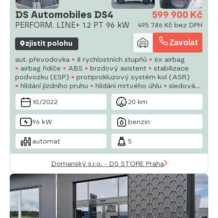
DS Automobiles DS4
599 900 Kč
PERFORM. LINE+ 1.2 PT 96 kW
495 786 Kč bez DPH
Zavolat
zjistit polohu
aut. převodovka
8 rychlostních stupňů
6x airbag
airbag řidiče
ABS
brzdový asistent
stabilizace
podvozku (ESP)
protiprokluzový systém kol (ASR)
hlídání jízdního pruhu
hlídání mrtvého úhlu
sledování
únavy řidiče
aut. zabrzdění v kopci
posilovač řízení
10/2022
20 km
dvouzónová klimatizace
aut. klimatizace
96 kW
benzin
automat
5
Domanský s.r.o. - DS STORE Praha