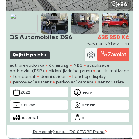
+24
DS Automobiles DS4
635 250 Kč
525 000 Kč bez DPH
Zavolat
zjistit polohu
aut. převodovka
6x airbag
ABS
stabilizace
podvozku (ESP)
hlídání jízdního pruhu
aut. klimatizace
tempomat
denní svícení
head-up display
parkovací asistent
parkovací kamera
senzor stěračů
multifunkční volant
vyhřívaný volant
el. okna
2022
neuv.
133 kW
benzin
automat
5
Domanský s.r.o. - DS STORE Praha