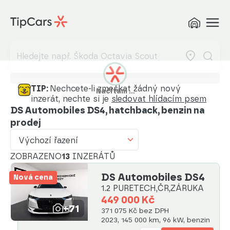
Výchozí řazení
Od nejlevnějšího
Od nejdražšího
Od nejmenšího nájezdu
TIP:
Nechcete-li zmeškat žádný nový
Načítám …
inzerát, nechte si je
sledovat hlídacím psem
Od nejvyššího nájezdu
DS Automobiles DS4, hatchback, benzin na
prodej
Od nejstaršího vozu
Výchozí řazení
Od nejnovějšího vozu
ZOBRAZENO
13
INZERÁTŮ
Od nejnovějšího inzerátu
DS Automobiles DS4
Nová cena
Od nejstaršího inzerátu
1.2 PURETECH,ČR,ZÁRUKA
449 000 Kč
Abecedně od A do Z
+71
371 075 Kč bez DPH
2023, 145 000 km, 96 kW, benzin
Abecedně od Z do A