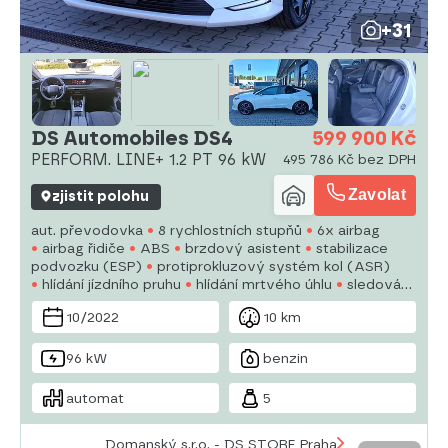
+31
DS Automobiles DS4
599 900 Kč
PERFORM. LINE+ 1.2 PT 96 kW
495 786 Kč bez DPH
Zavolat
zjistit polohu
aut. převodovka
8 rychlostních stupňů
6x airbag
airbag řidiče
ABS
brzdový asistent
stabilizace
podvozku (ESP)
protiprokluzový systém kol (ASR)
hlídání jízdního pruhu
hlídání mrtvého úhlu
sledování
únavy řidiče
aut. zabrzdění v kopci
posilovač řízení
10/2022
10 km
dvouzónová klimatizace
aut. klimatizace
96 kW
benzin
automat
5
Domanský s.r.o. - DS STORE Praha