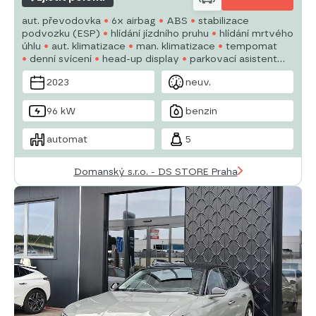
aut. převodovka
6x airbag
ABS
stabilizace
podvozku (ESP)
hlídání jízdního pruhu
hlídání mrtvého
úhlu
aut. klimatizace
man. klimatizace
tempomat
denní svícení
head-up display
parkovací asistent
parkovací kamera
senzor stěračů
nastavitelný
2023
neuv.
volant
96 kW
benzin
automat
5
Domanský s.r.o. - DS STORE Praha