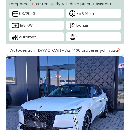
tempomat
asistent jízdy v jízdním pruhu
asistent
rozjezdu do kopce (HSA)
aut. aktivace výstražných
03/2023
35 914 km
světlometů
aut. klimatizace
aut. převodovka
165 kW
benzin
automat
5
Autocentrum DAVO CAR - Až 1400 prověřených vozů