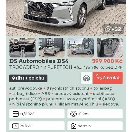
+32
DS Automobiles DS4
599 900 Kč
TROCADERO 1.2 PURETECH 96
495 786 Kč bez DPH
kW
Zavolat
zjistit polohu
aut. převodovka
8 rychlostních stupňů
6x airbag
airbag řidiče
ABS
brzdový asistent
stabilizace
podvozku (ESP)
protiprokluzový systém kol (ASR)
hlídání jízdního pruhu
hlídání mrtvého úhlu
sledování
únavy řidiče
aut. zabrzdění v kopci
posilovač řízení
11/2022
10 km
dvouzónová klimatizace
aut. klimatizace
96 kW
benzin