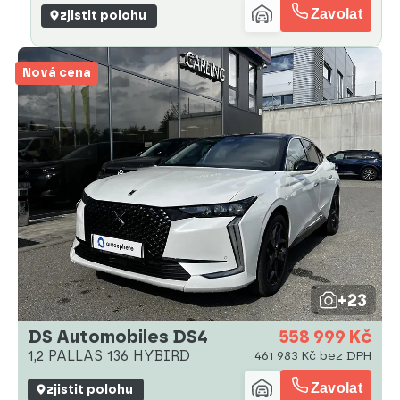
Zavolat
zjistit polohu
Nová cena
+23
DS Automobiles DS4
558 999 Kč
1,2 PALLAS 136 HYBIRD
461 983 Kč bez DPH
Zavolat
zjistit polohu