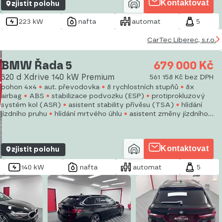
Kontaktovat
zjistit polohu
223 kW
nafta
automat
5
CarTec Liberec, s.r.o.
BMW Řada 5
679 000 Kč
520 d Xdrive 140 kW Premium
561 158 Kč bez DPH
pohon 4x4
aut. převodovka
8 rychlostních stupňů
8x
airbag
ABS
stabilizace podvozku (ESP)
protiprokluzový
systém kol (ASR)
asistent stability přívěsu (TSA)
hlídání
jízdního pruhu
hlídání mrtvého úhlu
asistent změny jízdního
pruhu
asistent jízdy v jízdním pruhu
sledování únavy řidiče
tažné zařízení
posilovač řízení
Kontaktovat
zjistit polohu
140 kW
nafta
automat
5