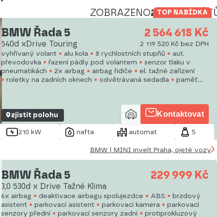
ZOBRAZENO
248
INZERÁT
TOP NABÍDKA
BMW Řada 5
2 564 618 Kč
540d xDrive Touring
2 119 520 Kč bez DPH
vyhřívaný volant
alu kola
8 rychlostních stupňů
aut.
převodovka
řazení pádly pod volantem
senzor tlaku v
pneumatikách
2x airbag
airbag řidiče
el. tažné zařízení
roletky na zadních oknech
odvětrávaná sedadla
paměť
nastavení sedadla řidiče
el. seřiditelná sedadla
podélný
posuv sedadel
výškově nastavitelná sedadla
Kontaktovat
zjistit polohu
210 kW
nafta
automat
5
BMW | MINI invelt Praha, ojeté vozy
BMW Řada 5
229 999 Kč
3,0 530d x Drive Tažné Klima
6x airbag
deaktivace airbagu spolujezdce
ABS
brzdový
asistent
parkovací asistent
parkovací kamera
parkovací
senzory přední
parkovací senzory zadní
protiprokluzový