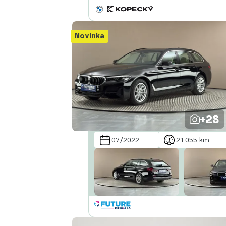
Novinka
+28
07/2022
21 055 km