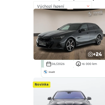
Výchozí řazení
Výchozí řazení
Od nejlevnějšího
Od nejdražšího
Od nejmenšího nájezdu
Od nejvyššího nájezdu
+24
Od nejstaršího vozu
06/2026
16 000 km
Od nejnovějšího vozu
Od nejnovějšího inzerátu
Novinka
Od nejstaršího inzerátu
Abecedně od A do Z