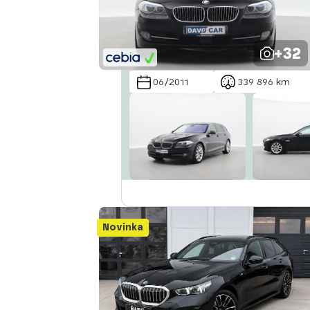
Abecedně od Z do A
+32
06/2011
339 896 km
Novinka