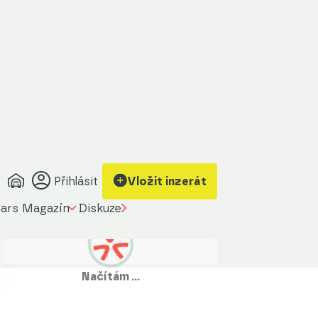
Přihlásit
Vložit inzerát
ars Magazín
Diskuze
Načítám …