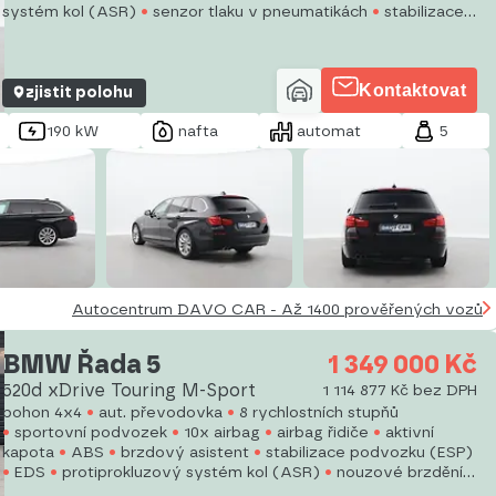
systém kol (ASR)
senzor tlaku v pneumatikách
stabilizace
podvozku (ESP)
autorádio
AUX
bluetooth
CD přehrávač
Kontaktovat
zjistit polohu
190 kW
nafta
automat
5
Autocentrum DAVO CAR - Až 1400 prověřených vozů
BMW Řada 5
1 349 000 Kč
520d xDrive Touring M-Sport
1 114 877 Kč bez DPH
pohon 4x4
aut. převodovka
8 rychlostních stupňů
sportovní podvozek
10x airbag
airbag řidiče
aktivní
kapota
ABS
brzdový asistent
stabilizace podvozku (ESP)
EDS
protiprokluzový systém kol (ASR)
nouzové brzdění
(PEBS)
asistent stability přívěsu (TSA)
asistent rozjezdu