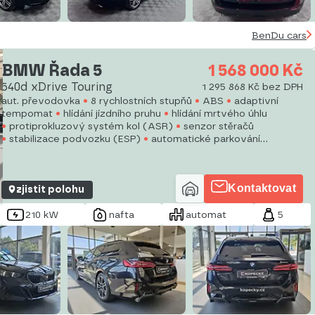
BenDu cars
BMW Řada 5
1 568 000 Kč
540d xDrive Touring
1 295 868 Kč bez DPH
aut. převodovka
8 rychlostních stupňů
ABS
adaptivní
tempomat
hlídání jízdního pruhu
hlídání mrtvého úhlu
protiprokluzový systém kol (ASR)
senzor stěračů
stabilizace podvozku (ESP)
automatické parkování
parkovací senzory přední
parkovací senzory zadní
start-
stop systém
tempomat
parkovací kamera
Kontaktovat
zjistit polohu
210 kW
nafta
automat
5