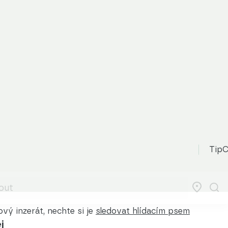
TipC
vý inzerát, nechte si je
sledovat hlídacím psem
j