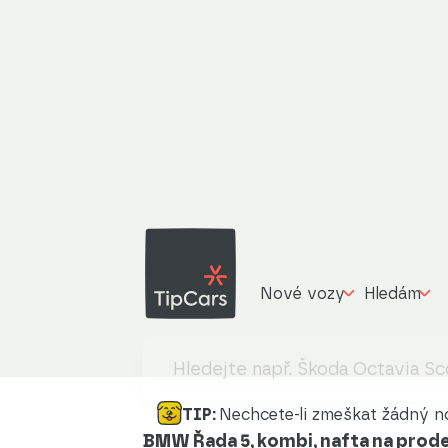
Nové vozy
Hledám
TIP:
Nechcete-li zmeškat žádný no
BMW Řada 5, kombi, nafta na prode