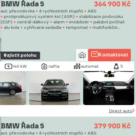
BMW Řada 5
364 900 Kč
aut. převodovka
8 rychlostních stupňů
ABS
protiprokluzový systém kol (ASR)
stabilizace podvozku
(ESP)
centrál dálkový
alarm
imobilizér
palubní počítač
alu kola
vyhřívaná sedadla
tempomat
multifunkční
volant
pohon 4x4
posilovač řízení
Kontaktovat
zjistit polohu
140 kW
nafta
automat
5
Direct auto
BMW Řada 5
379 900 Kč
aut. převodovka
8 rychlostních stupňů
ABS