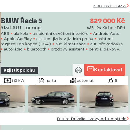
KOPECKÝ - BMW
BMW Řada 5
829 000 Kč
518d AUT Touring
685 124 Kč bez DPH
ABS
alu kola
ambientní osvětlení interiéru
Android Auto
Apple CarPlay
asistent jízdy v jízdním pruhu
asistent
rozjezdu do kopce (HSA)
aut. klimatizace
aut. převodovka
autorádio
bluetooth
brzdový asistent
centrál dálkový
digitální přístrojový štít
el. okna
Kontaktovat
zjistit polohu
110 kW
nafta
automat
5
Future Drivalia - vozy od 1. majitele