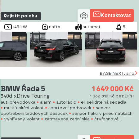
do kopce (HSA)
Kontaktovat
zjistit polohu
145 kW
nafta
automat
5
BASE NEXT, s.r.o.
BMW Řada 5
1 649 000 Kč
540d xDrive Touring
1 362 810 Kč bez DPH
aut. převodovka
alarm
autorádio
el. seřiditelná sedadla
multifunkční volant
sportovní podvozek
senzor
opotřebení brzdových destiček
senzor tlaku v pneumatikách
vyhřívaný volant
zatmavená zadní skla
čtyřzónová
klimatizace
el. tažné zařízení
bezklíčové odemykání
bezklíčové startování
nezávislé topení