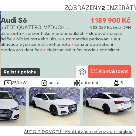
ZOBRAZENY
2
INZERÁT
Audi S6
1 189 900 Kč
55TDI QUATTRO, VZDUCH,
983 389 Kč bez DPH
BLACK P
bluetooth
senzor tlaku v pneumatikách
sledování únavy
řidiče
hlídání mrtvého úhlu
automatické parkování
aut.
aktivace výstražných světlometů
senzor opotřebení
brzdových destiček
elektronická ruční brzda
imobilizér
alarm
bezklíčové odemykání
bezklíčové startování
start-stop systém
palubní počítač
digitální příjem rádia
(DAB)
Kontaktovat
zjistit polohu
253 kW
nafta
automat
5
AUTO Z DOVOZU - Kvalitní zánovní vozy se zárukou