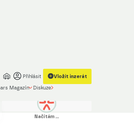
Přihlásit
Vložit inzerát
ars Magazín
Diskuze
Načítám …