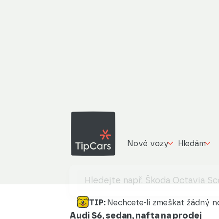
Nové vozy
Hledám
TIP:
Nechcete-li zmeškat žádný no
Audi S6, sedan, nafta na prodej