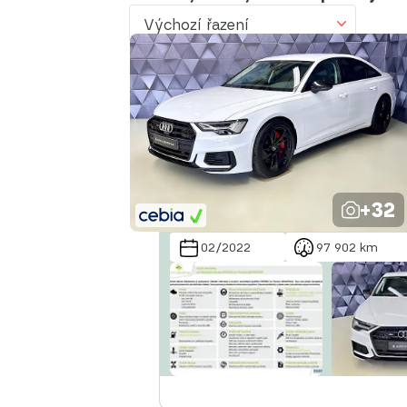
Výchozí řazení
Výchozí řazení
Od nejlevnějšího
Od nejdražšího
Od nejmenšího nájezdu
Od nejvyššího nájezdu
+32
Od nejstaršího vozu
02/2022
97 902 km
Od nejnovějšího vozu
Od nejnovějšího inzerátu
Od nejstaršího inzerátu
Abecedně od A do Z