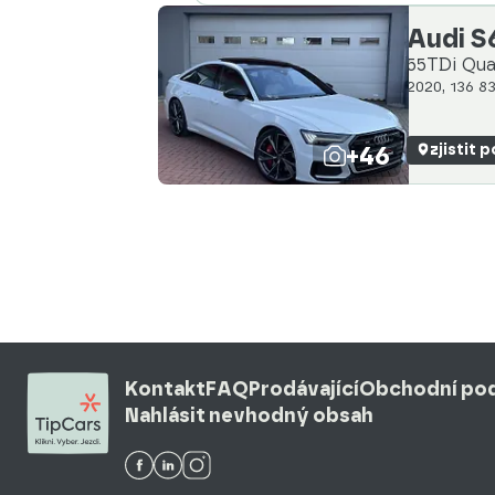
Abecedně od Z do A
Audi S
55TDi Qua
2020, 136 8
+46
zjistit 
Kontakt
FAQ
Prodávající
Obchodní po
Nahlásit nevhodný obsah