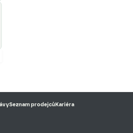
rávy
Seznam prodejců
Kariéra