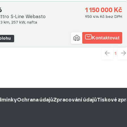
6
1 150 000 Kč
ttro S-Line Webasto
950 414 Kč bez DPH
33 km, 257 kW, nafta
Kontaktovat
polohu
1
dmínky
Ochrana údajů
Zpracování údajů
Tiskové zp