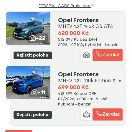
FEDERAL CARS Praha s.r.o.
Opel Frontera
MHEV 1.2T 145k GS AT6
620 000 Kč
+22
512 397 Kč bez DPH
2026, 107 kW, hybridní - benzin
Zavolat
zjistit polohu
Opel Frontera
MHEV 1.2T 110k Edition AT6
499 000 Kč
+11
412 397 Kč bez DPH
07/2026, 1 000 km, 81 kW,
hybridní - benzin
Zavolat
zjistit polohu