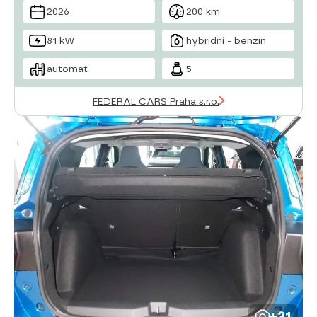
(SLIF)
hlídání jízdního pruhu
hlídání mrtvého úhlu
2026
200 km
sledování únavy řidiče
posilovač řízení
aut.
klimatizace
tempomat
81 kW
hybridní - benzin
automat
5
FEDERAL CARS Praha s.r.o.
+21