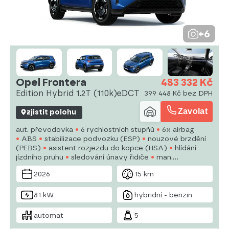
+6
Opel Frontera
483 332 Kč
Edition Hybrid 1.2T (110k)eDCT
399 448 Kč bez DPH
Zavolat
zjistit polohu
aut. převodovka
6 rychlostních stupňů
6x airbag
ABS
stabilizace podvozku (ESP)
nouzové brzdění
(PEBS)
asistent rozjezdu do kopce (HSA)
hlídání
jízdního pruhu
sledování únavy řidiče
man.
klimatizace
tempomat
plní 'EURO VI'
palubní
2026
15 km
počítač
elektronická ruční brzda
parkovací senzory
zadní
81 kW
hybridní - benzin
automat
5