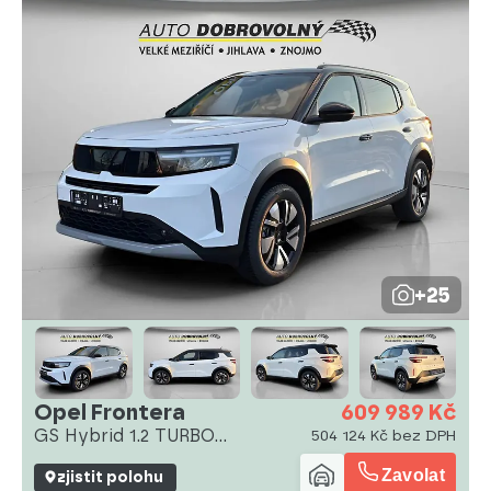
+25
Opel Frontera
609 989 Kč
GS Hybrid 1.2 TURBO
504 124 Kč bez DPH
(107kW/145
Zavolat
zjistit polohu