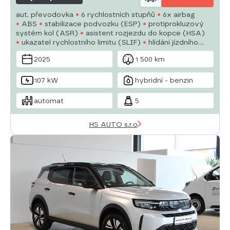
aut. převodovka
6 rychlostních stupňů
6x airbag
ABS
stabilizace podvozku (ESP)
protiprokluzový
systém kol (ASR)
asistent rozjezdu do kopce (HSA)
ukazatel rychlostního limitu (SLIF)
hlídání jízdního
pruhu
sledování únavy řidiče
tempomat
LED denní
2025
1 500 km
svícení
automatické přepínání dálkových světel
plní
'EURO VI'
palubní počítač
107 kW
hybridní - benzin
automat
5
HS AUTO s.r.o