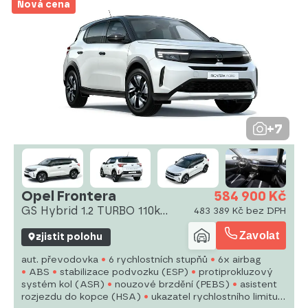
Nová cena
+7
Opel Frontera
584 900 Kč
GS Hybrid 1.2 TURBO 110k
483 389 Kč bez DPH
eDCT6
Zavolat
zjistit polohu
aut. převodovka
6 rychlostních stupňů
6x airbag
ABS
stabilizace podvozku (ESP)
protiprokluzový
systém kol (ASR)
nouzové brzdění (PEBS)
asistent
rozjezdu do kopce (HSA)
ukazatel rychlostního limitu