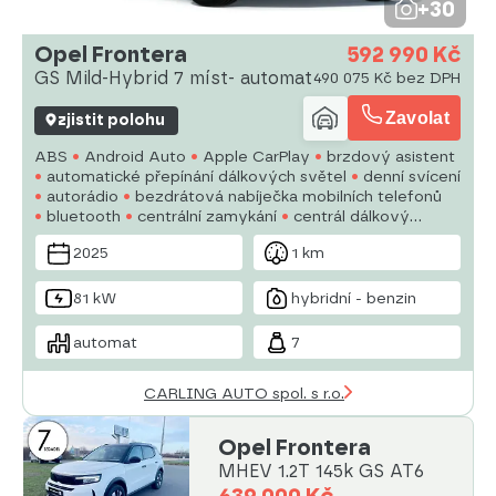
+30
Opel Frontera
592 990 Kč
GS Mild-Hybrid 7 míst- automat
490 075 Kč bez DPH
Zavolat
zjistit polohu
ABS
Android Auto
Apple CarPlay
brzdový asistent
automatické přepínání dálkových světel
denní svícení
autorádio
bezdrátová nabíječka mobilních telefonů
bluetooth
centrální zamykání
centrál dálkový
deaktivace airbagu spolujezdce
dělená zadní sedadla
2025
1 km
digitální příjem rádia (DAB)
digitální přístrojový štít
81 kW
hybridní - benzin
automat
7
CARLING AUTO spol. s r.o.
Opel Frontera
MHEV 1.2T 145k GS AT6