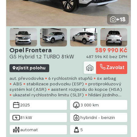
+18
Opel Frontera
589 990 Kč
GS Hybrid 1.2 TURBO 81kW
487 596 Kč bez DPH
Zavolat
zjistit polohu
aut. převodovka
6 rychlostních stupňů
6x airbag
ABS
stabilizace podvozku (ESP)
protiprokluzový
systém kol (ASR)
asistent rozjezdu do kopce (HSA)
ukazatel rychlostního limitu (SLIF)
hlídání jízdního
pruhu
hlídání mrtvého úhlu
sledování únavy řidiče
2025
3 000 km
aut. klimatizace
tempomat
LED denní svícení
automatické přepínání dálkových světel
81 kW
hybridní - benzin
automat
5