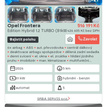
Opel Frontera
516 191 Kč
Edition Hybrid 1.2 TURBO (81kW
426 605 Kč bez DPH
Zavolat
zjistit polohu
6x airbag
ABS
aut. převodovka
centrál dálkový
deaktivace airbagu spolujezdce
dělená zadní sedadla
denní svícení
el. okna
el. zrcátka
hlídání jízdního
pruhu
imobilizér
man. klimatizace
multifunkční
volant
nastavitelný volant
pohon 4x2
2026
5 km
81 kW
hybridní - benzin
automat
5
SRBA SERVIS s.r.o.