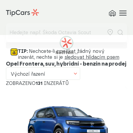
Výchozí řazení
Od nejlevnějšího
Od nejdražšího
Od nejmenšího nájezdu
TIP:
Nechcete-li zmeškat žádný nový
Načítám …
inzerát, nechte si je
sledovat hlídacím psem
Od nejvyššího nájezdu
Opel Frontera, suv, hybridní - benzin na prodej
Od nejstaršího vozu
Výchozí řazení
Od nejnovějšího vozu
ZOBRAZENO
131
INZERÁTŮ
Od nejnovějšího inzerátu
Od nejstaršího inzerátu
Abecedně od A do Z
Abecedně od Z do A