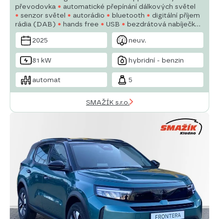
převodovka
automatické přepínání dálkových světel
senzor světel
autorádio
bluetooth
digitální příjem
rádia (DAB)
hands free
USB
bezdrátová nabíječka
mobilních telefonů
dělená zadní sedadla
denní
2025
neuv.
svícení
81 kW
hybridní - benzin
automat
5
SMAŽÍK s.r.o.