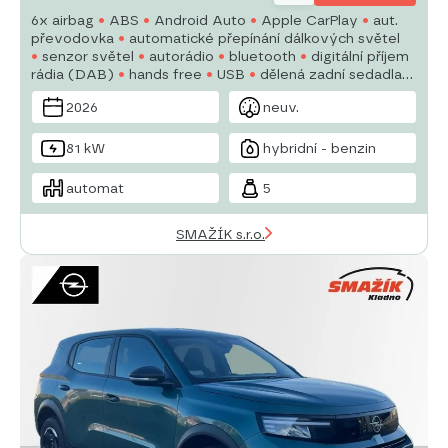
6x airbag
ABS
Android Auto
Apple CarPlay
aut.
převodovka
automatické přepínání dálkových světel
senzor světel
autorádio
bluetooth
digitální příjem
rádia (DAB)
hands free
USB
dělená zadní sedadla
denní svícení
senzor stěračů
2026
neuv.
81 kW
hybridní - benzin
automat
5
SMAŽÍK s.r.o.