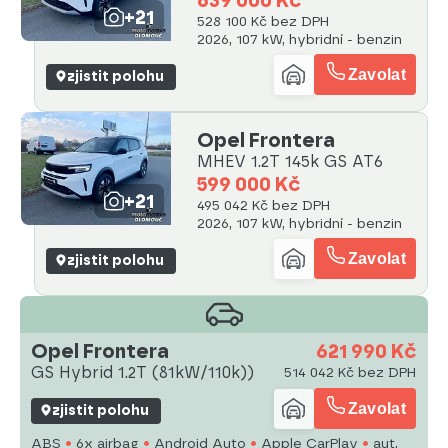
639 000 Kč
+21
528 100 Kč bez DPH
2026, 107 kW, hybridní - benzin
Zavolat
zjistit polohu
Opel Frontera
MHEV 1.2T 145k GS AT6
599 000 Kč
+21
495 042 Kč bez DPH
2026, 107 kW, hybridní - benzin
Zavolat
zjistit polohu
Opel Frontera
621 990 Kč
GS Hybrid 1.2T (81kW/110k))
514 042 Kč bez DPH
Zavolat
zjistit polohu
ABS
6x airbag
Android Auto
Apple CarPlay
aut.