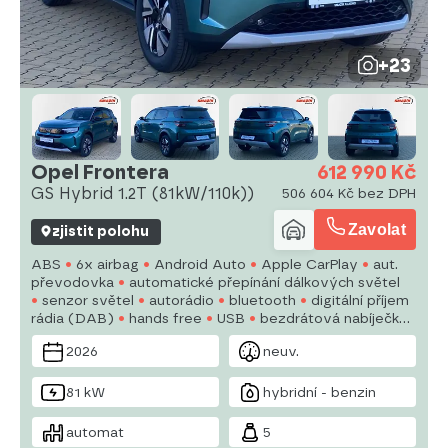
+23
Opel Frontera
612 990 Kč
GS Hybrid 1.2T (81kW/110k))
506 604 Kč bez DPH
Zavolat
zjistit polohu
ABS
6x airbag
Android Auto
Apple CarPlay
aut.
převodovka
automatické přepínání dálkových světel
senzor světel
autorádio
bluetooth
digitální příjem
rádia (DAB)
hands free
USB
bezdrátová nabíječka
mobilních telefonů
dělená zadní sedadla
denní
2026
neuv.
svícení
81 kW
hybridní - benzin
automat
5