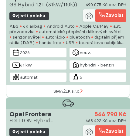
GS Hybrid 1.2T (81kW/110k))
490 075 Kč bez DPH
Zavolat
zjistit polohu
ABS
6x airbag
Android Auto
Apple CarPlay
aut.
převodovka
automatické přepínání dálkových světel
senzor světel
autorádio
bluetooth
digitální příjem
rádia (DAB)
hands free
USB
bezdrátová nabíječka
mobilních telefonů
dělená zadní sedadla
denní
2026
neuv.
svícení
81 kW
hybridní - benzin
automat
5
SMAŽÍK s.r.o.
Opel Frontera
566 790 Kč
EDITION Hybrid
468 422 Kč bez DPH
1.2T(81kW/110k)
Zavolat
zjistit polohu