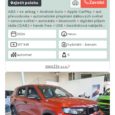
Zavolat
zjistit polohu
ABS
6x airbag
Android Auto
Apple CarPlay
aut.
převodovka
automatické přepínání dálkových světel
senzor světel
autorádio
bluetooth
digitální příjem
rádia (DAB)
hands free
USB
bezdrátová nabíječka
mobilních telefonů
dělená zadní sedadla
denní
2026
neuv.
svícení
107 kW
hybridní - benzin
automat
5
SMAŽÍK s.r.o.