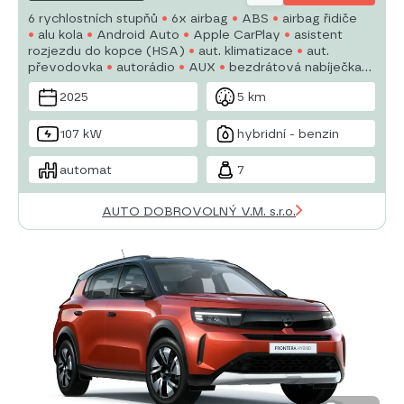
6 rychlostních stupňů
6x airbag
ABS
airbag řidiče
alu kola
Android Auto
Apple CarPlay
asistent
rozjezdu do kopce (HSA)
aut. klimatizace
aut.
převodovka
autorádio
AUX
bezdrátová nabíječka
mobilních telefonů
bluetooth
brzdový asistent
2025
5 km
107 kW
hybridní - benzin
automat
7
AUTO DOBROVOLNÝ V.M. s.r.o.