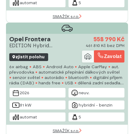
automat
5
SMAŽÍK s.r.o.
Opel Frontera
558 790 Kč
EDITION Hybrid
461 810 Kč bez DPH
1.2T(81kW/110k)
Zavolat
zjistit polohu
6x airbag
ABS
Android Auto
Apple CarPlay
aut.
převodovka
automatické přepínání dálkových světel
senzor světel
autorádio
bluetooth
digitální příjem
rádia (DAB)
hands free
USB
dělená zadní sedadla
denní svícení
senzor stěračů
2026
neuv.
81 kW
hybridní - benzin
automat
5
SMAŽÍK s.r.o.