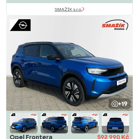
SMAŽÍK s.r.o.
+19
Opel Frontera
592 990 Kč