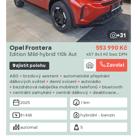
+31
Opel Frontera
553 990 Kč
Edition Mild-hybrid 110k Aut
457 843 Kč bez DPH
Zavolat
zjistit polohu
ABS
brzdový asistent
automatické přepínání
dálkových světel
denní svícení
autorádio
bezdrátová nabíječka mobilních telefonů
bluetooth
centrální zamykání
centrál dálkový
deaktivace
airbagu spolujezdce
dělená zadní sedadla
digitální
2025
1 km
příjem rádia (DAB)
digitální přístrojový štít
dotykové
ovládání palubního počítače
el. přední okna
81 kW
hybridní - benzin
automat
5