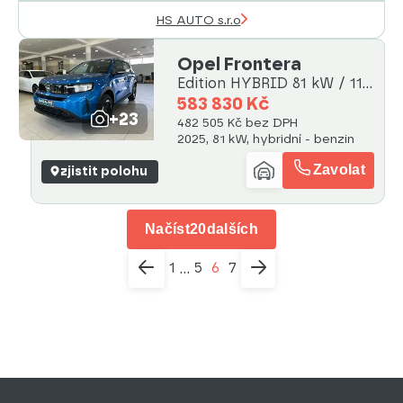
HS AUTO s.r.o
Opel Frontera
Edition HYBRID 81 kW / 110
Hp
583 830 Kč
+23
482 505 Kč bez DPH
2025, 81 kW, hybridní - benzin
Zavolat
zjistit polohu
Načíst
20
dalších
1
5
6
7
...