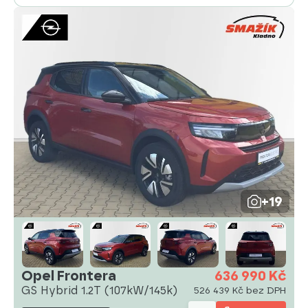
+19
Opel Frontera
636 990 Kč
GS Hybrid 1.2T (107kW/145k)
526 439 Kč bez DPH