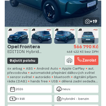
+19
Opel Frontera
566 790 Kč
EDITION Hybrid
468 422 Kč bez DPH
1.2T(81kW/110k)
Zavolat
zjistit polohu
6x airbag
ABS
Android Auto
Apple CarPlay
aut.
převodovka
automatické přepínání dálkových světel
senzor světel
autorádio
bluetooth
digitální příjem
rádia (DAB)
hands free
USB
dělená zadní sedadla
denní svícení
senzor stěračů
2026
neuv.
81 kW
hybridní - benzin