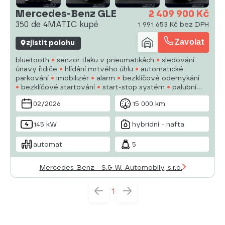
Mercedes-Benz GLE
2 409 900 Kč
350 de 4MATIC kupé
1 991 653 Kč bez DPH
Zavolat
zjistit polohu
bluetooth
senzor tlaku v pneumatikách
sledování
únavy řidiče
hlídání mrtvého úhlu
automatické
parkování
imobilizér
alarm
bezklíčové odemykání
bezklíčové startování
start-stop systém
palubní
počítač
digitální příjem rádia (DAB)
USB
satelitní
02/2026
15 000 km
navigace
digitální přístrojový štít
145 kW
hybridní - nafta
automat
5
Mercedes-Benz - S.& W. Automobily, s.r.o.
1