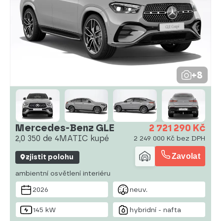
+8
Mercedes-Benz GLE
2 721 290 Kč
2,0 350 de 4MATIC kupé
2 249 000 Kč bez DPH
Zavolat
zjistit polohu
ambientní osvětlení interiéru
2026
neuv.
145 kW
hybridní - nafta