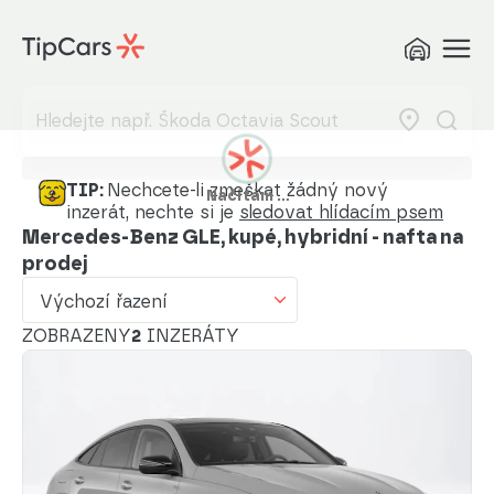
Výchozí řazení
Od nejlevnějšího
Od nejdražšího
Od nejmenšího nájezdu
TIP:
Nechcete-li zmeškat žádný nový
Načítám …
inzerát, nechte si je
sledovat hlídacím psem
Od nejvyššího nájezdu
Mercedes-Benz GLE, kupé, hybridní - nafta na
prodej
Od nejstaršího vozu
Výchozí řazení
Od nejnovějšího vozu
ZOBRAZENY
2
INZERÁTY
Od nejnovějšího inzerátu
Od nejstaršího inzerátu
Abecedně od A do Z
Abecedně od Z do A