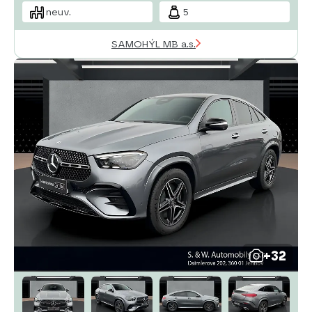
neuv.
5
SAMOHÝL MB a.s.
+32