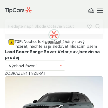
Výchozí řazení
Od nejlevnějšího
Od nejdražšího
Od nejmenšího nájezdu
TIP:
Nechcete-li zmeškat žádný nový
Načítám …
inzerát, nechte si je
sledovat hlídacím psem
Od nejvyššího nájezdu
Land Rover Range Rover Velar, suv, benzin na
prodej
Od nejstaršího vozu
Výchozí řazení
Od nejnovějšího vozu
ZOBRAZEN
1
INZERÁT
Od nejnovějšího inzerátu
Od nejstaršího inzerátu
Abecedně od A do Z
Abecedně od Z do A