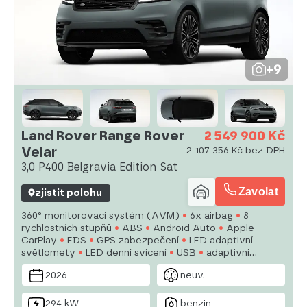
+9
Land Rover Range Rover
2 549 900 Kč
Velar
2 107 356 Kč bez DPH
3,0 P400 Belgravia Edition Sat
Zavolat
zjistit polohu
360° monitorovací systém (AVM)
6x airbag
8
rychlostních stupňů
ABS
Android Auto
Apple
CarPlay
EDS
GPS zabezpečení
LED adaptivní
světlomety
LED denní svícení
USB
adaptivní
regulace podvozku
adaptivní tempomat
airbag řidiče
2026
neuv.
alarm
294 kW
benzin