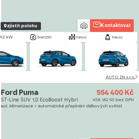
Kontaktovat
zjistit polohu
92 kW
benzin
neuv.
neuv.
AUTO IN s.r.o.
Ford Puma
554 400 Kč
ST-Line SUV 1,0 EcoBoost Hybri
458 182 Kč bez DPH
aut. klimatizace
automatické přepínání dálkových světel