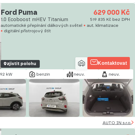
Ford Puma
629 000 Kč
1.0 Ecoboost mHEV Titanium
519 835 Kč bez DPH
automatické přepínání dálkových světel
aut. klimatizace
digitální přístrojový štít
Kontaktovat
zjistit polohu
92 kW
benzin
neuv.
neuv.
AUTO IN s.r.o.