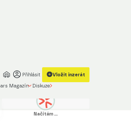
Přihlásit
Vložit inzerát
ars Magazín
Diskuze
Načítám …