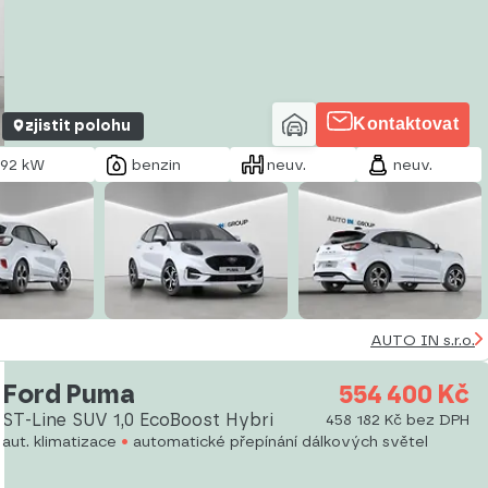
Kontaktovat
zjistit polohu
92 kW
benzin
neuv.
neuv.
AUTO IN s.r.o.
Ford Puma
554 400 Kč
ST-Line SUV 1,0 EcoBoost Hybri
458 182 Kč bez DPH
aut. klimatizace
automatické přepínání dálkových světel