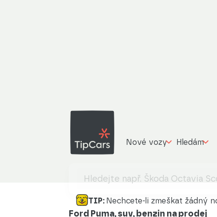
Nové vozy
Hledám
TIP:
Nechcete-li zmeškat žádný no
Ford Puma, suv, benzin na prodej