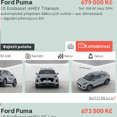
Ford Puma
679 000 Kč
1.0 Ecoboost mHEV Titanium
561 158 Kč bez DPH
automatické přepínání dálkových světel
aut. klimatizace
digitální přístrojový štít
Kontaktovat
zjistit polohu
92 kW
benzin
neuv.
neuv.
AUTO IN s.r.o.
Ford Puma
673 500 Kč