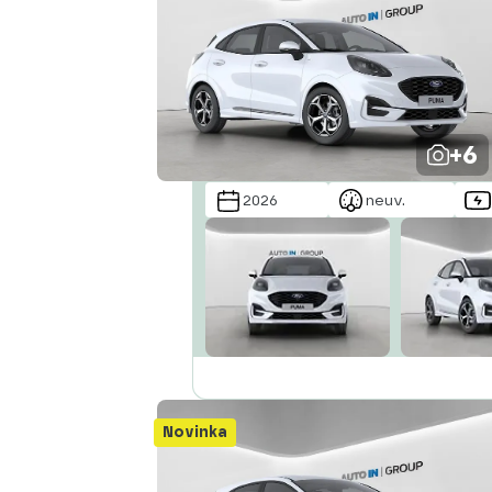
+6
2026
neuv.
Novinka