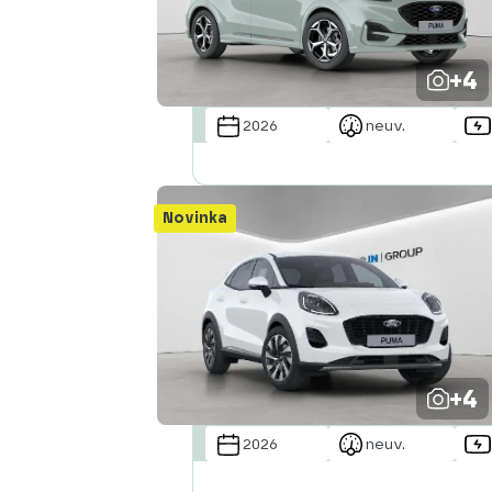
Abecedně od Z do A
+4
2026
neuv.
Novinka
+4
2026
neuv.