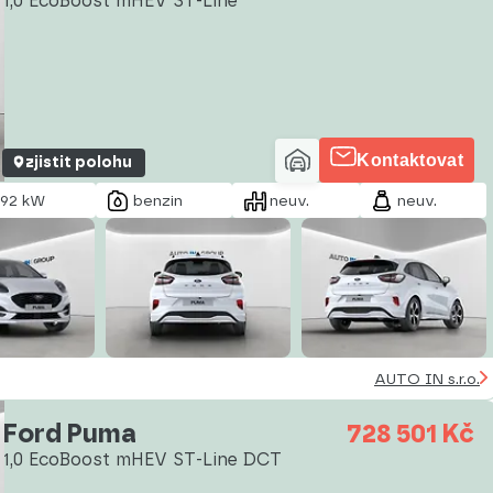
1,0 EcoBoost mHEV ST-Line
Kontaktovat
zjistit polohu
92 kW
benzin
neuv.
neuv.
AUTO IN s.r.o.
Ford Puma
728 501 Kč
1,0 EcoBoost mHEV ST-Line DCT