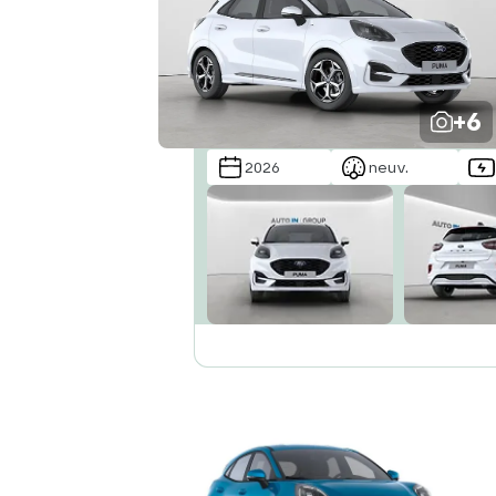
+6
2026
neuv.