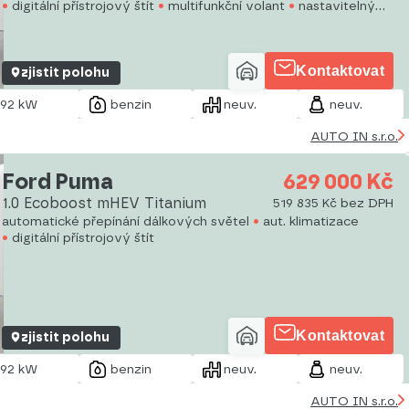
digitální přístrojový štít
multifunkční volant
nastavitelný
volant
dělená zadní sedadla
vyhřívaná sedadla
vyhřívaný
volant
výškově nastavitelná sedadla
tónovaná skla
Kontaktovat
zjistit polohu
92 kW
benzin
neuv.
neuv.
AUTO IN s.r.o.
Ford Puma
629 000 Kč
1.0 Ecoboost mHEV Titanium
519 835 Kč bez DPH
automatické přepínání dálkových světel
aut. klimatizace
digitální přístrojový štít
Kontaktovat
zjistit polohu
92 kW
benzin
neuv.
neuv.
AUTO IN s.r.o.