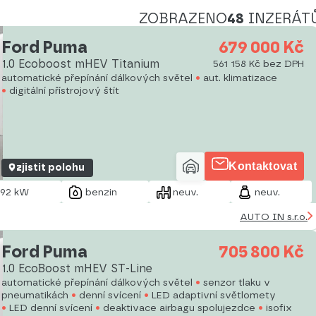
ZOBRAZENO
48
INZERÁT
Ford Puma
679 000 Kč
1.0 Ecoboost mHEV Titanium
561 158 Kč bez DPH
automatické přepínání dálkových světel
aut. klimatizace
digitální přístrojový štít
Kontaktovat
zjistit polohu
92 kW
benzin
neuv.
neuv.
AUTO IN s.r.o.
Ford Puma
705 800 Kč
1.0 EcoBoost mHEV ST-Line
automatické přepínání dálkových světel
senzor tlaku v
pneumatikách
denní svícení
LED adaptivní světlomety
LED denní svícení
deaktivace airbagu spolujezdce
isofix