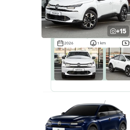
Abecedně od Z do A
+15
2026
1 km