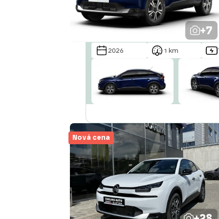
+7
2026
1 km
Nová cena
+28