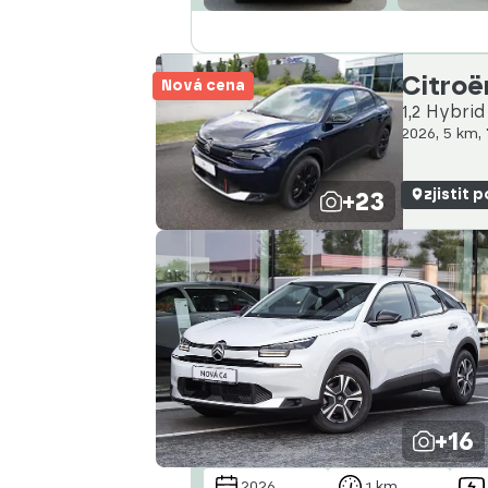
Citroë
Nová cena
1,2 Hybri
2026, 5 km,
+23
zjistit 
+16
2026
1 km