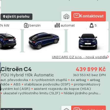
Kontaktovat
zjistit polohu
74 kW
benzin
automat
5
UNICARS CZ s.r.o. - nová vozidla
Citroën C4
439 899 Kč
YOU Hybrid 110k Automatic
363 553 Kč bez DPH
aut. převodovka
6 rychlostních stupňů
6x airbag
airbag
řidiče
ABS
stabilizace podvozku (ESP)
protiprokluzový
systém kol (ASR)
asistent rozjezdu do kopce (HSA)
ukazatel rychlostního limitu (SLIF)
hlídání jízdního pruhu
sledování únavy řidiče
aut. zabrzdění v kopci
posilovač
řízení
dvouzónová klimatizace
aut. klimatizace