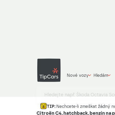
Nové vozy
Hledám
TIP:
Nechcete-li zmeškat žádný no
Citroën C4, hatchback, benzin na 