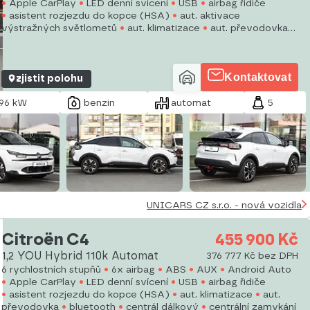
Apple CarPlay
LED denní svícení
USB
airbag řidiče
asistent rozjezdu do kopce (HSA)
aut. aktivace
výstražných světlometů
aut. klimatizace
aut. převodovka
automatické přepínání dálkových světel
autorádio
Kontaktovat
zjistit polohu
96 kW
benzin
automat
5
UNICARS CZ s.r.o. - nová vozidla
Citroën C4
455 900 Kč
1,2 YOU Hybrid 110k Automat
376 777 Kč bez DPH
6 rychlostních stupňů
6x airbag
ABS
AUX
Android Auto
Apple CarPlay
LED denní svícení
USB
airbag řidiče
asistent rozjezdu do kopce (HSA)
aut. klimatizace
aut.
převodovka
bluetooth
centrál dálkový
centrální zamykání