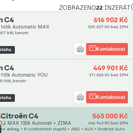
ZOBRAZENO
22
INZERÁT
n C4
616 902 Kč
d 145k Automatic MAX
509 837 Kč bez DPH
 107 kW, benzin
Kontaktovat
polohu
n C4
449 901 Kč
d 110k Automatic YOU
371 820 Kč bez DPH
 81 kW, benzin
Kontaktovat
polohu
Citroën C4
565 000 Kč
1,2 MAX 130k Automat + ZIMA
466 943 Kč bez DPH
6x airbag
8 rychlostních stupňů
ABS
AUX
Android Auto