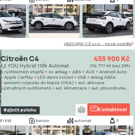
UNICARS CZ s.r.o. - nová vozidla
Citroën C4
455 900 Kč
1,2 YOU Hybrid 110k Automat
376 777 Kč bez DPH
6 rychlostních stupňů
6x airbag
ABS
AUX
Android Auto
Apple CarPlay
LED denní svícení
USB
airbag řidiče
asistent rozjezdu do kopce (HSA)
aut. aktivace
výstražných světlometů
aut. klimatizace
aut. převodovka
autorádio
bluetooth
Kontaktovat
zjistit polohu
81 kW
benzin
automat
5