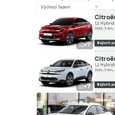
Výchozí řazení
Výchozí řazení
Citroë
1,2 Hybri
Od nejlevnějšího
2026, 5 km,
Od nejdražšího
+7
zjistit 
Od nejmenšího nájezdu
Od nejvyššího nájezdu
Citroë
1,2 Hybri
Od nejstaršího vozu
2026, 5 km,
Od nejnovějšího vozu
+7
zjistit 
Od nejnovějšího inzerátu
Od nejstaršího inzerátu
Abecedně od A do Z