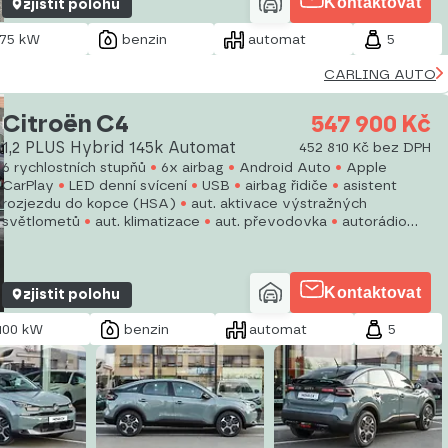
Kontaktovat
zjistit polohu
75 kW
benzin
automat
5
CARLING AUTO
Citroën C4
547 900 Kč
1,2 PLUS Hybrid 145k Automat
452 810 Kč bez DPH
6 rychlostních stupňů
6x airbag
Android Auto
Apple
CarPlay
LED denní svícení
USB
airbag řidiče
asistent
rozjezdu do kopce (HSA)
aut. aktivace výstražných
světlometů
aut. klimatizace
aut. převodovka
autorádio
bluetooth
centrál dálkový
centrální zamykání
Kontaktovat
zjistit polohu
100 kW
benzin
automat
5