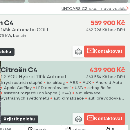
UNICARS CZ s.r.o. - nová vozidla
n C4
559 900 Kč
d 145k Automatic COLL
462 728 Kč bez DPH
 75 kW, benzin
Kontaktovat
polohu
Citroën C4
439 900 Kč
1,2 YOU Hybrid 110k Automat
363 554 Kč bez DPH
6 rychlostních stupňů
6x airbag
ABS
AUX
Android Auto
Apple CarPlay
LED denní svícení
USB
airbag řidiče
asistent rozjezdu do kopce (HSA)
aut. aktivace
výstražných světlometů
aut. klimatizace
aut. převodovka
autorádio
bluetooth
Kontaktovat
zjistit polohu
81 kW
benzin
automat
5