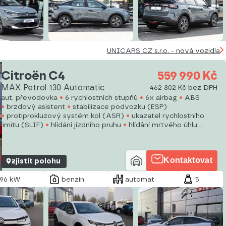
UNICARS CZ s.r.o. - nová vozidla
Citroën C4
559 990 Kč
MAX Petrol 130 Automatic
462 802 Kč bez DPH
aut. převodovka
6 rychlostních stupňů
6x airbag
ABS
brzdový asistent
stabilizace podvozku (ESP)
protiprokluzový systém kol (ASR)
ukazatel rychlostního
limitu (SLIF)
hlídání jízdního pruhu
hlídání mrtvého úhlu
asistent jízdy v jízdním pruhu
sledování únavy řidiče
posilovač řízení
dvouzónová klimatizace
aut. klimatizace
Kontaktovat
zjistit polohu
96 kW
benzin
automat
5