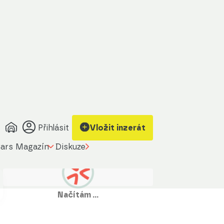
Přihlásit
Vložit inzerát
ars Magazín
Diskuze
Načítám …