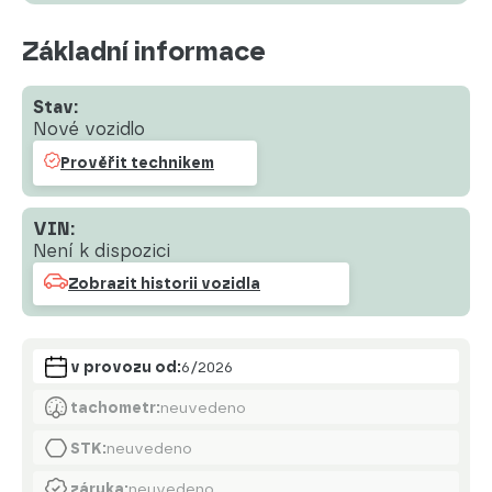
Základní informace
Stav:
Nové vozidlo
Prověřit technikem
VIN:
Není k dispozici
Zobrazit historii vozidla
v provozu od:
6/2026
tachometr:
neuvedeno
STK:
neuvedeno
záruka:
neuvedeno