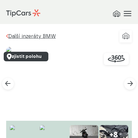
Další inzeráty BMW
zjistit polohu
+8