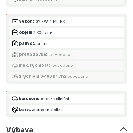
Motor
výkon:
107 kW / 145 PS
objem:
1 300 cm³
palivo:
benzin
převodovka:
neuvedeno
max. rychlost:
neuvedeno
zrychlení 0-100 km/h:
neuvedeno
Karoserie
karoserie:
enduro silniční
barva:
černá metalíza
Výbava