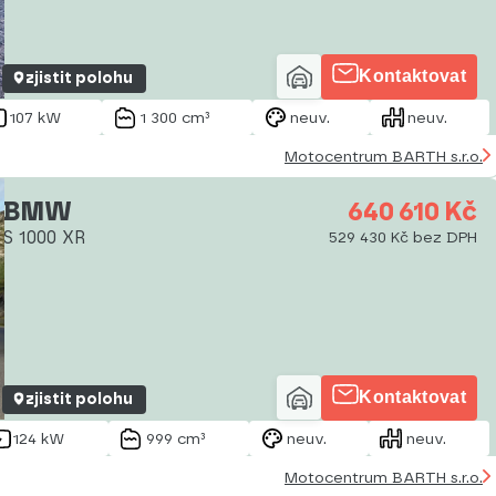
Kontaktovat
zjistit polohu
107 kW
1 300 cm³
neuv.
neuv.
Motocentrum BARTH s.r.o.
BMW
640 610 Kč
S 1000 XR
529 430 Kč bez DPH
Kontaktovat
zjistit polohu
124 kW
999 cm³
neuv.
neuv.
Motocentrum BARTH s.r.o.