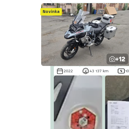
Novinka
+12
2022
43 137 km
1