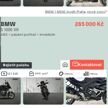
BMW | MINI invelt Praha, nové vozy
BMW
285 000 Kč
S 1000 XR
ABS
palubní počítač
imobilizér
Kontaktovat
zjistit polohu
121 kW
999 cm³
neuv.
neuv.