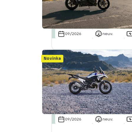
Abecedně od Z do A
09/2026
neuv.
Novinka
09/2026
neuv.