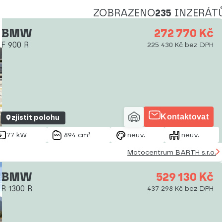
ZOBRAZENO
235
INZERÁT
BMW
272 770 Kč
F 900 R
225 430 Kč bez DPH
Kontaktovat
zjistit polohu
77 kW
894 cm³
neuv.
neuv.
Motocentrum BARTH s.r.o.
BMW
529 130 Kč
R 1300 R
437 298 Kč bez DPH