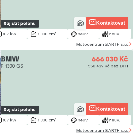
Kontaktovat
zjistit polohu
107 kW
1 300 cm³
neuv.
neuv.
Motocentrum BARTH s.r.o.
BMW
666 030 Kč
R 1300 GS
550 439 Kč bez DPH
Kontaktovat
zjistit polohu
107 kW
1 300 cm³
neuv.
neuv.
Motocentrum BARTH s.r.o.