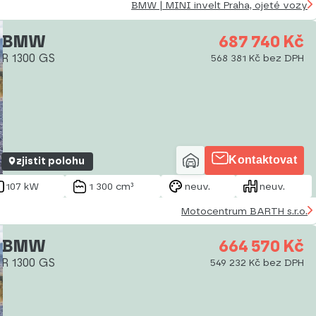
BMW | MINI invelt Praha, ojeté vozy
BMW
687 740 Kč
R 1300 GS
568 381 Kč bez DPH
Kontaktovat
zjistit polohu
107 kW
1 300 cm³
neuv.
neuv.
Motocentrum BARTH s.r.o.
BMW
664 570 Kč
R 1300 GS
549 232 Kč bez DPH