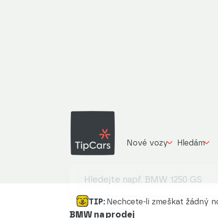
Nové vozy
Hledám
TIP:
Nechcete-li zmeškat žádný no
BMW na prodej