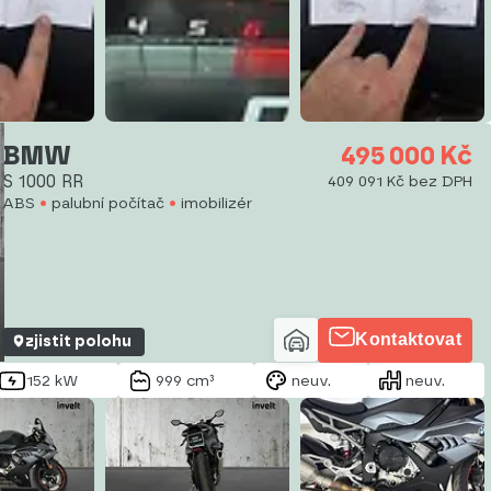
BMW
495 000 Kč
S 1000 RR
409 091 Kč bez DPH
ABS
palubní počítač
imobilizér
Kontaktovat
zjistit polohu
152 kW
999 cm³
neuv.
neuv.