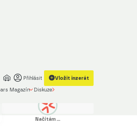
Přihlásit
Vložit inzerát
ars Magazín
Diskuze
Načítám …