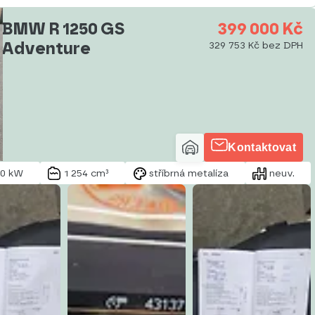
BMW R 1250 GS
399 000 Kč
Adventure
329 753 Kč bez DPH
Kontaktovat
00 kW
1 254 cm³
stříbrná metalíza
neuv.