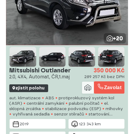
+20
Mitsubishi Outlander
350 000 Kč
2.0, 4X4, Automat, ČR,1.maj
289 257 Kč bez DPH
Zavolat
zjistit polohu
aut. klimatizace
ABS
protiprokluzový systém kol
(ASR)
centrální zamykání
palubní počítač
el.
sklopná zrcátka
stabilizace podvozku (ESP)
mlhovky
vyhřívaná sedadla
senzor stěračů
startování
tlačítkem
tažné zařízení
senzor tlaku v pneumatikách
2019
123 343 km
USB
posilovač řízení