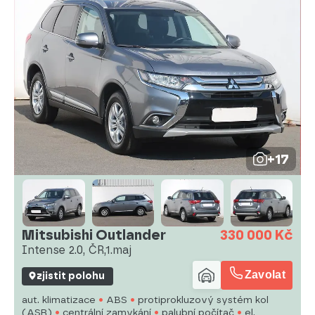
+17
Mitsubishi Outlander
330 000 Kč
Intense 2.0, ČR,1.maj
Zavolat
zjistit polohu
aut. klimatizace
ABS
protiprokluzový systém kol
(ASR)
centrální zamykání
palubní počítač
el.