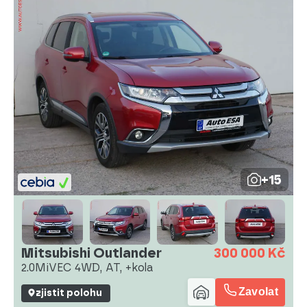
+15
Mitsubishi Outlander
300 000 Kč
2.0MiVEC 4WD, AT, +kola
Zavolat
zjistit polohu