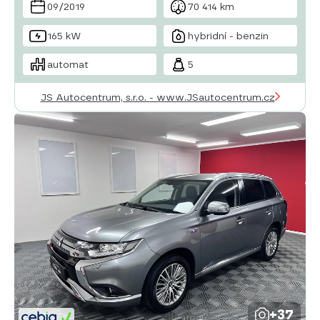
09/2019
70 414 km
dělená zadní sedadla
165 kW
hybridní - benzin
automat
5
JS Autocentrum, s.r.o. - www.JSautocentrum.cz
+37