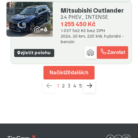
Mitsubishi Outlander
2.4 PHEV_ INTENSE
1 255 450 Kč
+6
1 037 562 Kč bez DPH
2026, 20 km, 225 kW, hybridní -
benzin
Zavolat
zjistit polohu
Načíst
20
dalších
1
2
3
4
5