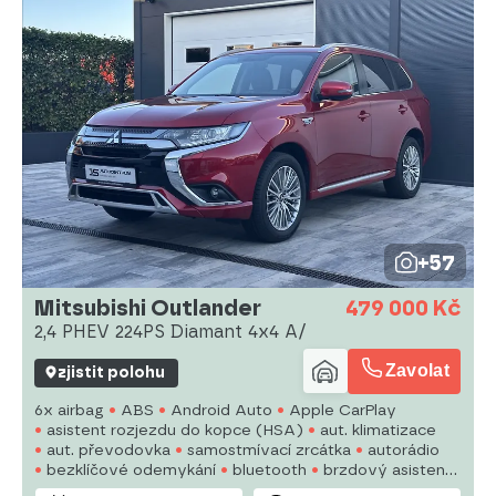
+57
Mitsubishi Outlander
479 000 Kč
2,4 PHEV 224PS Diamant 4x4 A/
Zavolat
zjistit polohu
6x airbag
ABS
Android Auto
Apple CarPlay
asistent rozjezdu do kopce (HSA)
aut. klimatizace
aut. převodovka
samostmívací zrcátka
autorádio
bezklíčové odemykání
bluetooth
brzdový asistent
centrál dálkový
deaktivace airbagu spolujezdce