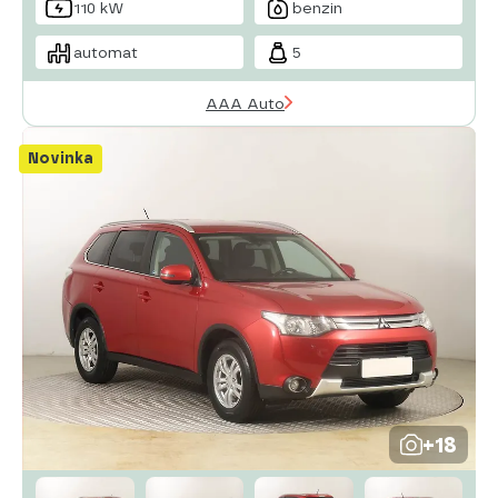
110 kW
benzin
automat
5
AAA Auto
Novinka
+18