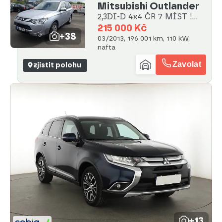
Mitsubishi Outlander
2,3DI-D 4x4 ČR 7 MÍST !
2.MAJ.
215 000 Kč
+38
03/2013, 196 001 km, 110 kW,
nafta
Zavolat
zjistit polohu
+13