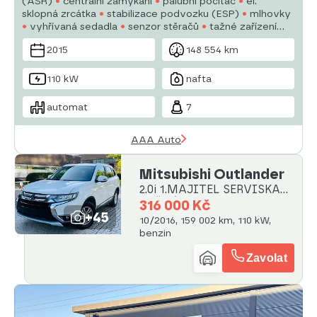
(ASR)
centrální zamykání
palubní počítač
el.
sklopná zrcátka
stabilizace podvozku (ESP)
mlhovky
vyhřívaná sedadla
senzor stěračů
tažné zařízení
senzor tlaku v pneumatikách
xenonové světlomety
2015
148 554 km
zámek řadící páky
parkovací asistent
110 kW
nafta
automat
7
AAA Auto
Mitsubishi Outlander
2.0i 1.MAJITEL SERVISKA
TAŽNÉ
316 000 Kč
+45
10/2016, 159 002 km, 110 kW,
benzin
Zavolat