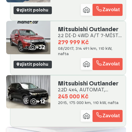
Zavolat
zjistit polohu
Mitsubishi Outlander
2.2 DI-D 4WD A/T 7-MÍST
ČR
279 999 Kč
+32
08/2017, 314 491 km, 110 kW,
nafta
Zavolat
zjistit polohu
Mitsubishi Outlander
2.2D 4x4, AUTOMAT,
serviska
245 000 Kč
+12
2015, 175 000 km, 110 kW, nafta
Zavolat