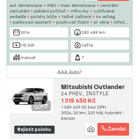
aut. klimatizace
ABS
man. klimatizace
centrální
zamykání
palubní počítač
mlhovky
vyhřívaná
sedadla
potahy kůže
tažné zařízení
4x airbag
parkovací asistent
posilovač řízení
el. okna
střešní
okno
autorádio
2014
280 488 km
110 kW
nafta
manuál
7
AAA Auto
Mitsubishi Outlander
2.4 PHEV_ INSTYLE
1 318 450 Kč
+7
1 089 629 Kč bez DPH
2026, 20 km, 225 kW, hybridní -
benzin
Zavolat
zjistit polohu