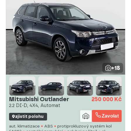
+18
Mitsubishi Outlander
250 000 Kč
2.2 DI-D, 4X4, Automat
Zavolat
zjistit polohu
aut. klimatizace
ABS
protiprokluzový systém kol