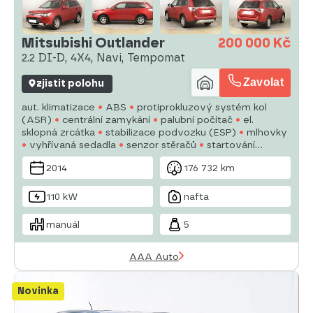
Mitsubishi Outlander
200 000 Kč
2.2 DI-D, 4X4, Navi, Tempomat
Zavolat
zjistit polohu
aut. klimatizace
ABS
protiprokluzový systém kol
(ASR)
centrální zamykání
palubní počítač
el.
sklopná zrcátka
stabilizace podvozku (ESP)
mlhovky
vyhřívaná sedadla
senzor stěračů
startování
tlačítkem
senzor tlaku v pneumatikách
USB
6x
2014
176 732 km
airbag
parkovací asistent
110 kW
nafta
manuál
5
AAA Auto
Novinka