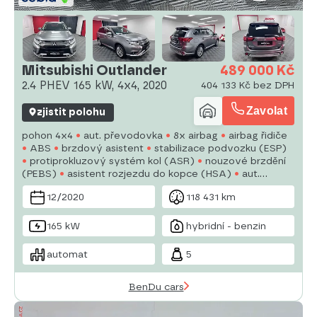
Mitsubishi Outlander
489 000 Kč
2.4 PHEV 165 kW, 4x4, 2020
404 133 Kč bez DPH
Zavolat
zjistit polohu
pohon 4x4
aut. převodovka
8x airbag
airbag řidiče
ABS
brzdový asistent
stabilizace podvozku (ESP)
protiprokluzový systém kol (ASR)
nouzové brzdění
(PEBS)
asistent rozjezdu do kopce (HSA)
aut.
zabrzdění v kopci
posilovač řízení
dvouzónová
12/2020
118 431 km
klimatizace
aut. klimatizace
nezávislé topení s čas.
předehřívačem
165 kW
hybridní - benzin
automat
5
BenDu cars