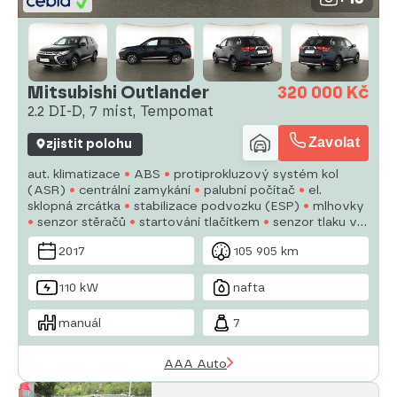
Mitsubishi Outlander
320 000 Kč
2.2 DI-D, 7 míst, Tempomat
Zavolat
zjistit polohu
aut. klimatizace
ABS
protiprokluzový systém kol
(ASR)
centrální zamykání
palubní počítač
el.
sklopná zrcátka
stabilizace podvozku (ESP)
mlhovky
senzor stěračů
startování tlačítkem
senzor tlaku v
pneumatikách
USB
6x airbag
el. zrcátka
posilovač
2017
105 905 km
řízení
110 kW
nafta
manuál
7
AAA Auto