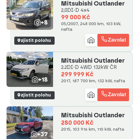
Mitsubishi Outlander
2,0DI-D 4x4
99 000 Kč
+8
05/2007, 248 000 km, 103 kW,
nafta
Zavolat
zjistit polohu
Mitsubishi Outlander
2.2DI-D 4WD 132kW ČR
299 999 Kč
+18
2017, 187 700 km, 132 kW, nafta
Zavolat
zjistit polohu
Mitsubishi Outlander
280 000 Kč
2015, 103 916 km, 110 kW, nafta
+37