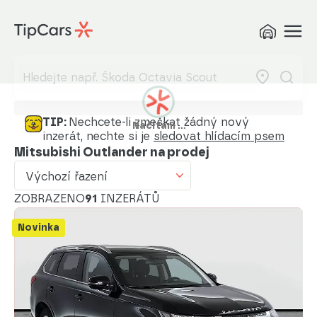
Výchozí řazení
Od nejlevnějšího
Od nejdražšího
Od nejmenšího nájezdu
TIP:
Nechcete-li zmeškat žádný nový
Načítám …
inzerát, nechte si je
sledovat hlídacím psem
Od nejvyššího nájezdu
Mitsubishi Outlander na prodej
Od nejstaršího vozu
Výchozí řazení
Od nejnovějšího vozu
ZOBRAZENO
91
INZERÁTŮ
Od nejnovějšího inzerátu
Novinka
Od nejstaršího inzerátu
Abecedně od A do Z
Abecedně od Z do A