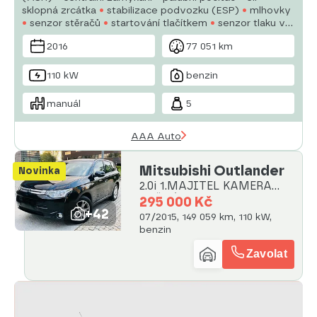
sklopná zrcátka
stabilizace podvozku (ESP)
mlhovky
senzor stěračů
startování tlačítkem
senzor tlaku v
pneumatikách
USB
6x airbag
parkovací asistent
2016
77 051 km
posilovač řízení
110 kW
benzin
manuál
5
AAA Auto
Mitsubishi Outlander
Novinka
2.0i 1.MAJITEL KAMERA
TAŽNÉ
295 000 Kč
+42
07/2015, 149 059 km, 110 kW,
benzin
Zavolat