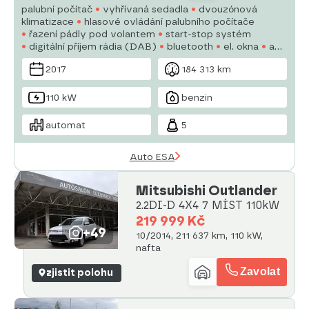
palubní počítač
vyhřívaná sedadla
dvouzónová
klimatizace
hlasové ovládání palubního počítače
řazení pádly pod volantem
start-stop systém
digitální příjem rádia (DAB)
bluetooth
el. okna
aut.
klimatizace
nezávislé topení
tempomat
2017
184 313 km
nastavitelný volant
multifunkční volant
USB
110 kW
benzin
automat
5
Auto ESA
Mitsubishi Outlander
2.2DI-D 4X4 7 MÍST 110kW
219 999 Kč
+49
10/2014, 211 637 km, 110 kW,
nafta
Zavolat
zjistit polohu