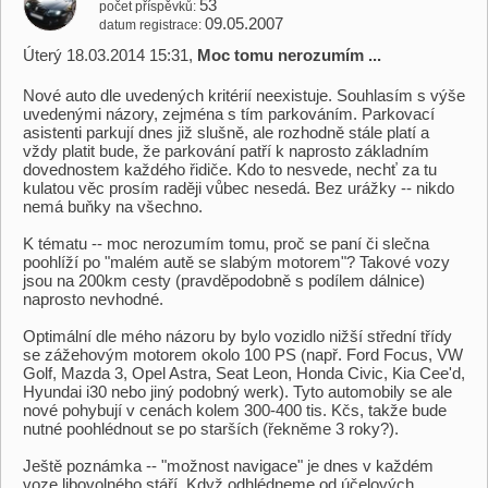
53
počet příspěvků
09.05.2007
datum registrace
Úterý 18.03.2014 15:31,
Moc tomu nerozumím ...
Nové auto dle uvedených kritérií neexistuje. Souhlasím s výše
uvedenými názory, zejména s tím parkováním. Parkovací
asistenti parkují dnes již slušně, ale rozhodně stále platí a
vždy platit bude, že parkování patří k naprosto základním
dovednostem každého řidiče. Kdo to nesvede, nechť za tu
kulatou věc prosím raději vůbec nesedá. Bez urážky -- nikdo
nemá buňky na všechno.
K tématu -- moc nerozumím tomu, proč se paní či slečna
poohlíží po "malém autě se slabým motorem"? Takové vozy
jsou na 200km cesty (pravděpodobně s podílem dálnice)
naprosto nevhodné.
Optimální dle mého názoru by bylo vozidlo nižší střední třídy
se zážehovým motorem okolo 100 PS (např. Ford Focus, VW
Golf, Mazda 3, Opel Astra, Seat Leon, Honda Civic, Kia Cee'd,
Hyundai i30 nebo jiný podobný werk). Tyto automobily se ale
nové pohybují v cenách kolem 300-400 tis. Kčs, takže bude
nutné poohlédnout se po starších (řekněme 3 roky?).
Ještě poznámka -- "možnost navigace" je dnes v každém
voze libovolného stáří. Když odhlédneme od účelových