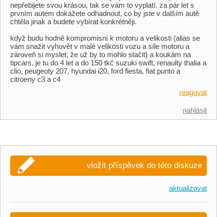
nepřebijete svou krásou, tak se vám to vyplatí. za pár let s
prvním autem dokážete odhadnout, co by jste v dalším autě
chtěla jinak a budete vybírat konkrétněji.
když budu hodně kompromisní k motoru a velikosti (alias se
vám snažit vyhovět v malé velikosti vozu a síle motoru a
zároveň si myslet, že už by to mohlo stačit) a koukám na
tipcars, je tu do 4 let a do 150 tkč suzuki swift, renaulty thalia a
clio, peugeoty 207, hyundai i20, ford fiesta, fiat punto a
citroeny c3 a c4
reagovat
nahlásit
vložit příspěvek do této diskuze
aktualizovat