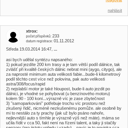
nahlásit
xtrox
233
počet příspěvků
01.11.2012
datum registrace
Středa 19.03.2014 16:47,
...
asi bych udělal syntézu napsaného:
1) pokud jezdíte 200 km trasy a je tam větší podíl dálnice, tak
zvlášť při kvalitě českých dálnic nebrat mini (aygo, citygo), ale
za naprosté minimum auta velikosti fabie...bude-li kilometrový
podíl těchto cest více než polovina, pak auto velikosti
astra/308/focus/rapid
2) nejslabší motor je také hloupost, bude-li auto jezdit po
dálnici, je vhodné se pohybovat (u benzínového motoru)
kolem 90 - 100 koní...výrazně víc je zase zbytečnost
3) "samoparkování" potřebuje trochu víc prostoru než
zkušený řidič, nicméně nezkušenému pomůže. ale osobně by
mi to nestálo za ty prachy (jak už bylo psáno nahoře,
nejlevnější auto s tímhle je výrazně výš než máte). máma se
učila řídit v cca 50, fakt není na řízení talent, a taky ji stačily
senzory (pro jistotu vpředu i vzadu)... navíc je to novinka cca