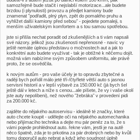
samozřejmě bude stačit i nejslabší motorizace...ale budete
brzdou (i plynulosti) provozu a předjet kamiony bude
znamenat "podřadit, plný plyn, zpět do pomalého pruhu a
vyhlížet další kamiony před sebou" - pojedete pomaleji, s
menším uživatelským komfortem a s tou samou spotřebou.
jste si přišla nechat poradit od zkušenějších a ti vám napsali
své názory. jelikož jsou zkušenosti nepřenosné - navíc vy
ještě nemáte úplnou představu o možnostech aut a jak to
konkrétní auto budete využívat - tak je obtížné k něčemu dojít.
možná vám nabízíme svým způsobem uniformitu, ale právě
proto, že se osvědčila.
k novým autům - pro vaše účely je to opravdu zbytečné a
raději bych pořídil málo jeté tří-/čtyřleté větší auto s jasnou
servisní historií a v lepší výbavě za 150.000 kč (já bych šel
ještě dál v letech a níže s cenou...ale píšete, že vy i vaše okolí
jste auty nepolíbeni), než nového "žebráka" v provedení pidi
za 200.000 kč.
zajděte do nějakého autoservisu - ideálně té značky, které
auto chcete koupit - udělejte oči na nějakého automechanika
nebo přijímacího technika a dejte mu pár peněz za to, že s
vámi pojede prohlédnout auto. řekne vám, jestli je na autě
něco špatně, zda je to prkotina za pár drobných nebo by kvůli
tomu doporučil auto nebrat a když jeho soudnost úplně