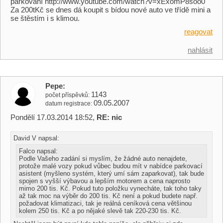
parkování http://www.youtube.com/watch?v=xExomP8soo0
Za 200tKč se dnes dá koupit s bídou nové auto ve třídě mini a
se štěstím i s klimou.
reagovat
nahlásit
Pepe
1143
počet příspěvků
09.05.2007
datum registrace
Pondělí 17.03.2014 18:52,
RE: nic
David V napsal:
Falco napsal:
Podle Vašeho zadání si myslím, že žádné auto nenajdete,
protože malé vozy pokud vůbec budou mít v nabídce parkovací
asistent (myšleno systém, který umí sám zaparkovat), tak bude
spojen s vyšší výbavou a lepším motorem a cena naprosto
mimo 200 tis. Kč. Pokud tuto položku vynecháte, tak toho taky
až tak moc na výběr do 200 tis. Kč není a pokud budete např.
požadovat klimatizaci, tak je reálná ceníková cena většinou
kolem 250 tis. Kč a po nějaké slevě tak 220-230 tis. Kč.