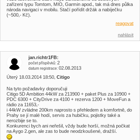
zařízení typu Tomtom, MIO, Garmin apod., tak má dnes půlka
národa navigaci v mobilu. Stačí pořídít držák a nabíječku
(~500,- Kč).
reagovat
nahlásit
jan.richtr1FB
2
počet příspěvků
02.08.2013
datum registrace
Úterý 18.03.2014 18:50,
Citigo
Na tyto požadavky doporučuji
Citigo 5D Ambition 44kW za 213900 + paket Plus za 10900 +
PDC 6300 + CityDrive za 4100 + rezerva 1200 + MoveFun a
rádio za 11653,-
i 44kW zvládne 200km naprosto s přehledem a komfortně, do
Prahy se jí malé hodí, servis za hubičku, pojistky také a
nerozbije se to.
Konkurenci bych ani neřešil, vždy bude horší, možná počkat
na Aygo 2.gen, ale zas to bude neodzkoušené, dražší.