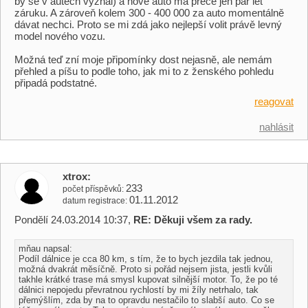
by se v autech vyznal) a nové auto má přece jen pár let
záruku. A zároveň kolem 300 - 400 000 za auto momentálně
dávat nechci. Proto se mi zdá jako nejlepší volit právě levný
model nového vozu.
Možná teď zní moje připomínky dost nejasně, ale nemám
přehled a píšu to podle toho, jak mi to z ženského pohledu
připadá podstatné.
reagovat
nahlásit
xtrox
233
počet příspěvků
01.11.2012
datum registrace
Pondělí 24.03.2014 10:37,
RE: Děkuji všem za rady.
mňau napsal:
Podíl dálnice je cca 80 km, s tím, že to bych jezdila tak jednou,
možná dvakrát měsíčně. Proto si pořád nejsem jista, jestli kvůli
takhle krátké trase má smysl kupovat silnější motor. To, že po té
dálnici nepojedu převratnou rychlostí by mi žíly netrhalo, tak
přemýšlím, zda by na to opravdu nestačilo to slabší auto. Co se