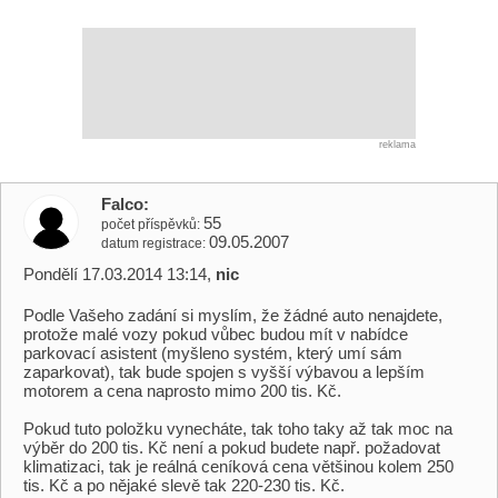
reklama
Falco
55
počet příspěvků
09.05.2007
datum registrace
Pondělí 17.03.2014 13:14,
nic
Podle Vašeho zadání si myslím, že žádné auto nenajdete,
protože malé vozy pokud vůbec budou mít v nabídce
parkovací asistent (myšleno systém, který umí sám
zaparkovat), tak bude spojen s vyšší výbavou a lepším
motorem a cena naprosto mimo 200 tis. Kč.
Pokud tuto položku vynecháte, tak toho taky až tak moc na
výběr do 200 tis. Kč není a pokud budete např. požadovat
klimatizaci, tak je reálná ceníková cena většinou kolem 250
tis. Kč a po nějaké slevě tak 220-230 tis. Kč.