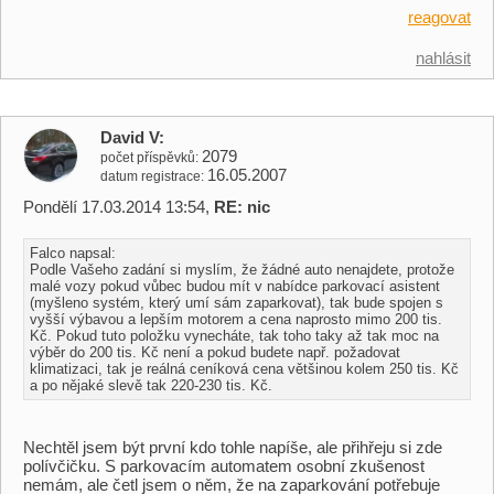
reagovat
nahlásit
David V
2079
počet příspěvků
16.05.2007
datum registrace
Pondělí 17.03.2014 13:54,
RE: nic
Falco napsal:
Podle Vašeho zadání si myslím, že žádné auto nenajdete, protože
malé vozy pokud vůbec budou mít v nabídce parkovací asistent
(myšleno systém, který umí sám zaparkovat), tak bude spojen s
vyšší výbavou a lepším motorem a cena naprosto mimo 200 tis.
Kč. Pokud tuto položku vynecháte, tak toho taky až tak moc na
výběr do 200 tis. Kč není a pokud budete např. požadovat
klimatizaci, tak je reálná ceníková cena většinou kolem 250 tis. Kč
a po nějaké slevě tak 220-230 tis. Kč.
Nechtěl jsem být první kdo tohle napíše, ale přihřeju si zde
polívčičku. S parkovacím automatem osobní zkušenost
nemám, ale četl jsem o něm, že na zaparkování potřebuje