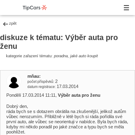
zpět
diskuze k tématu: Výběr auta pro
ženu
kategorie zařazení tématu:
poradna, jaké auto koupit
mňau
2
počet příspěvků
17.03.2014
datum registrace
Pondělí 17.03.2014 11:11,
Výběr auta pro ženu
Dobrý den,
ráda bych se s dotazem obrátila na zkušenější, jelikož autům
vůbec nerozumím. Přibližně v létě bych si ráda pořídila své
první auto, ale vůbec se neorientuji v nabídce. Byla bych ráda,
kdyby mi někdo poradil po jaké značce a typu bych se měla
poohlížet.