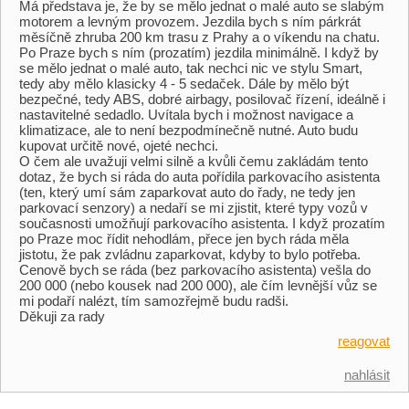
Má představa je, že by se mělo jednat o malé auto se slabým
motorem a levným provozem. Jezdila bych s ním párkrát
měsíčně zhruba 200 km trasu z Prahy a o víkendu na chatu.
Po Praze bych s ním (prozatím) jezdila minimálně. I když by
se mělo jednat o malé auto, tak nechci nic ve stylu Smart,
tedy aby mělo klasicky 4 - 5 sedaček. Dále by mělo být
bezpečné, tedy ABS, dobré airbagy, posilovač řízení, ideálně i
nastavitelné sedadlo. Uvítala bych i možnost navigace a
klimatizace, ale to není bezpodmínečně nutné. Auto budu
kupovat určitě nové, ojeté nechci.
O čem ale uvažuji velmi silně a kvůli čemu zakládám tento
dotaz, že bych si ráda do auta pořídila parkovacího asistenta
(ten, který umí sám zaparkovat auto do řady, ne tedy jen
parkovací senzory) a nedaří se mi zjistit, které typy vozů v
současnosti umožňují parkovacího asistenta. I když prozatím
po Praze moc řídit nehodlám, přece jen bych ráda měla
jistotu, že pak zvládnu zaparkovat, kdyby to bylo potřeba.
Cenově bych se ráda (bez parkovacího asistenta) vešla do
200 000 (nebo kousek nad 200 000), ale čím levnější vůz se
mi podaří nalézt, tím samozřejmě budu radši.
Děkuji za rady
reagovat
nahlásit