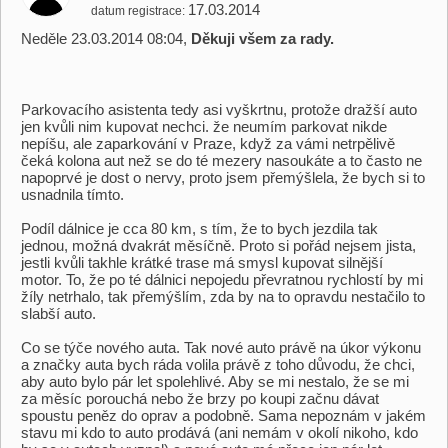
17.03.2014
datum registrace
Neděle 23.03.2014 08:04,
Děkuji všem za rady.
Parkovacího asistenta tedy asi vyškrtnu, protože dražší auto
jen kvůli nim kupovat nechci. že neumím parkovat nikde
nepíšu, ale zaparkování v Praze, když za vámi netrpělivě
čeká kolona aut než se do té mezery nasoukáte a to často ne
napoprvé je dost o nervy, proto jsem přemýšlela, že bych si to
usnadnila tímto.
Podíl dálnice je cca 80 km, s tím, že to bych jezdila tak
jednou, možná dvakrát měsíčně. Proto si pořád nejsem jista,
jestli kvůli takhle krátké trase má smysl kupovat silnější
motor. To, že po té dálnici nepojedu převratnou rychlostí by mi
žíly netrhalo, tak přemýšlím, zda by na to opravdu nestačilo to
slabší auto.
Co se týče nového auta. Tak nové auto právě na úkor výkonu
a značky auta bych ráda volila právě z toho důvodu, že chci,
aby auto bylo pár let spolehlivé. Aby se mi nestalo, že se mi
za měsíc porouchá nebo že brzy po koupi začnu dávat
spoustu peněz do oprav a podobně. Sama nepoznám v jakém
stavu mi kdo to auto prodává (ani nemám v okolí nikoho, kdo