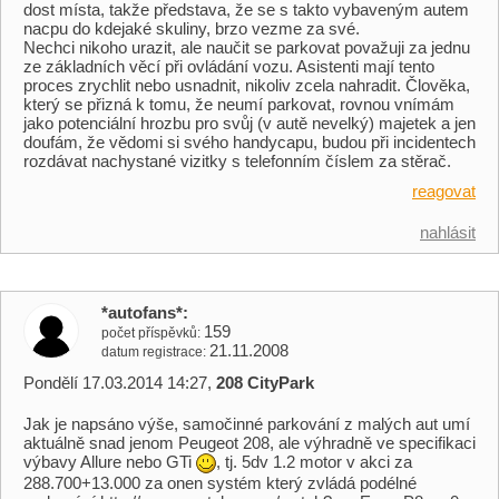
dost místa, takže představa, že se s takto vybaveným autem
nacpu do kdejaké skuliny, brzo vezme za své.
Nechci nikoho urazit, ale naučit se parkovat považuji za jednu
ze základních věcí při ovládání vozu. Asistenti mají tento
proces zrychlit nebo usnadnit, nikoliv zcela nahradit. Člověka,
který se přizná k tomu, že neumí parkovat, rovnou vnímám
jako potenciální hrozbu pro svůj (v autě nevelký) majetek a jen
doufám, že vědomi si svého handycapu, budou při incidentech
rozdávat nachystané vizitky s telefonním číslem za stěrač.
reagovat
nahlásit
*autofans*
159
počet příspěvků
21.11.2008
datum registrace
Pondělí 17.03.2014 14:27,
208 CityPark
Jak je napsáno výše, samočinné parkování z malých aut umí
aktuálně snad jenom Peugeot 208, ale výhradně ve specifikaci
výbavy Allure nebo GTi
, tj. 5dv 1.2 motor v akci za
288.700+13.000 za onen systém který zvládá podélné