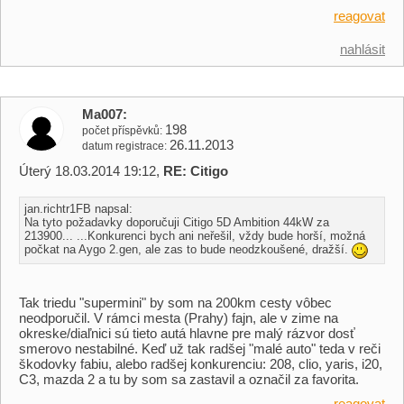
reagovat
nahlásit
Ma007
198
počet příspěvků
26.11.2013
datum registrace
Úterý 18.03.2014 19:12,
RE: Citigo
jan.richtr1FB napsal:
Na tyto požadavky doporučuji Citigo 5D Ambition 44kW za
213900... ...Konkurenci bych ani neřešil, vždy bude horší, možná
počkat na Aygo 2.gen, ale zas to bude neodzkoušené, dražší.
Tak triedu "supermini" by som na 200km cesty vôbec
neodporučil. V rámci mesta (Prahy) fajn, ale v zime na
okreske/diaľnici sú tieto autá hlavne pre malý rázvor dosť
smerovo nestabilné. Keď už tak radšej "malé auto" teda v reči
škodovky fabiu, alebo radšej konkurenciu: 208, clio, yaris, i20,
C3, mazda 2 a tu by som sa zastavil a označil za favorita.
reagovat