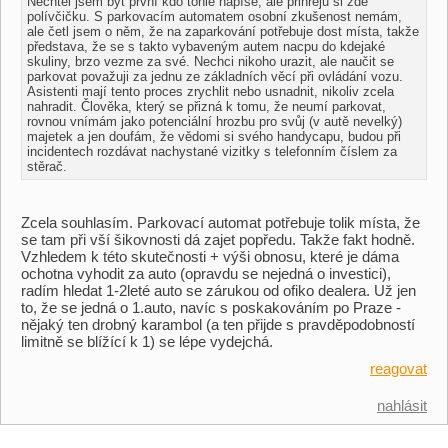
Nechtěl jsem být první kdo tohle napíše, ale přihřeju si zde
polívčičku. S parkovacím automatem osobní zkušenost nemám,
ale četl jsem o něm, že na zaparkování potřebuje dost místa, takže
představa, že se s takto vybaveným autem nacpu do kdejaké
skuliny, brzo vezme za své. Nechci nikoho urazit, ale naučit se
parkovat považuji za jednu ze základních věcí při ovládání vozu.
Asistenti mají tento proces zrychlit nebo usnadnit, nikoliv zcela
nahradit. Člověka, který se přizná k tomu, že neumí parkovat,
rovnou vnímám jako potenciální hrozbu pro svůj (v autě nevelký)
majetek a jen doufám, že vědomi si svého handycapu, budou při
incidentech rozdávat nachystané vizitky s telefonním číslem za
stěrač.
Zcela souhlasím. Parkovací automat potřebuje tolik místa, že
se tam při vší šikovnosti dá zajet popředu. Takže fakt hodně.
Vzhledem k této skutečnosti + výši obnosu, které je dáma
ochotna vyhodit za auto (opravdu se nejedná o investici),
radím hledat 1-2leté auto se zárukou od ofiko dealera. Už jen
to, že se jedná o 1.auto, navíc s poskakováním po Praze -
nějaký ten drobný karambol (a ten přijde s pravděpodobností
limitně se blížící k 1) se lépe vydejchá.
reagovat
nahlásit