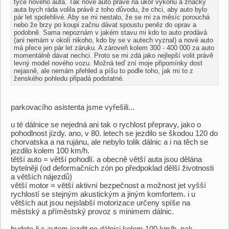
týče nového auta. Tak nové auto právě na úkor výkonu a značky
auta bych ráda volila právě z toho důvodu, že chci, aby auto bylo
pár let spolehlivé. Aby se mi nestalo, že se mi za měsíc porouchá
nebo že brzy po koupi začnu dávat spoustu peněz do oprav a
podobně. Sama nepoznám v jakém stavu mi kdo to auto prodává
(ani nemám v okolí nikoho, kdo by se v autech vyznal) a nové auto
má přece jen pár let záruku. A zároveň kolem 300 - 400 000 za auto
momentálně dávat nechci. Proto se mi zdá jako nejlepší volit právě
levný model nového vozu. Možná teď zní moje připomínky dost
nejasně, ale nemám přehled a píšu to podle toho, jak mi to z
ženského pohledu připadá podstatné.
parkovacího asistenta jsme vyřešili...
u té dálnice se nejedná ani tak o rychlost přepravy, jako o
pohodlnost jízdy. ano, v 80. letech se jezdilo se škodou 120 do
chorvatska a na rujánu, ale nebylo tolik dálnic a i na těch se
jezdilo kolem 100 km/h.
tětší auto = větší pohodlí. a obecně větší auta jsou dělána
bytelněji (od deformačních zón po předpoklad dělší životnosti
a větších nájezdů)
větší motor = větší aktivní bezpečnost a možnost jet vyšší
rychlostí se stejným akustickým a jiným komfortem. i u
větších aut jsou nejslabší motorizace určeny spíše na
městský a příměstský provoz s minimem dálnic.
budete-li s autem jezdit po dálnici kolem 100 km/h, pak