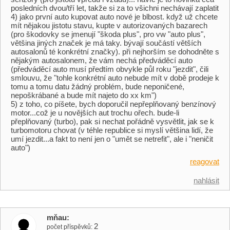
posledních dvou/tří let, takže si za to všichni nechávají zaplatit
4) jako první auto kupovat auto nové je blbost. když už chcete
mít nějakou jistotu stavu, kupte v autorizovaných bazarech
(pro škodovky se jmenují "škoda plus", pro vw "auto plus",
většina jiných značek je má taky. bývají součástí větších
autosalonů té konkrétní značky). při nejhorším se dohodněte s
nějakým autosalonem, že vám nechá předváděcí auto
(předváděcí auto musí předtím obvykle půl roku "jezdit", čili
smlouvu, že "tohle konkrétní auto nebude mít v době prodeje k
tomu a tomu datu žádný problém, bude neponičené,
nepoškrábané a bude mít najeto do xx km")
5) z toho, co píšete, bych doporučil nepřeplňovaný benzínový
motor...což je u novějších aut trochu ořech. bude-li
přeplňovaný (turbo), pak si nechat pořádně vysvětlit, jak se k
turbomotoru chovat (v téhle republice si myslí většina lidí, že
umí jezdit...a fakt to není jen o "umět se netrefit", ale i "neničit
auto")
reagovat
nahlásit
mňau
2
počet příspěvků