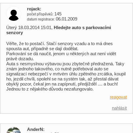
rojack
145
počet příspěvků
06.01.2009
datum registrace
Úterý 18.03.2014 15:01,
Hledejte auto s parkovacími
senzory
Věřte, že to postačí. Stačí senzory vzadu a to má dnes
spousta aut, případně se dají dodělat.
Parkování se dá naučit, jenom u některých aut není vidět
právě dozadu.
Auta s nesmyslnou výbavou jsou zbytečně předražená. Taky
znám jednoho takového, co nutně potřeboval auto se
signalizací nebezpečí v mrtvém úhlu zpětného zrcátka, koupil
ho, jezdil chvíli, spolehl se na systém tak, až přestal dávat
obyklý pozor, čekal jen na zapípnutí, předjížděl .... a buch!
Jednou to z nějakého důvodu nezafungovalo.
reagovat
nahlásit
AnderN