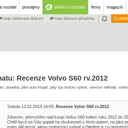
a vozidel
pronájmy
elektro a hybridy
firmy
magazín
moje sledované diskuze
moje diskuzní příspěvky
přihl
matu: Recenze Volvo S60 rv.2012
atu:
poradna, jaké auto koupit, jaký typ motoru vybrat, servisní náklady, voln
Sobota 12.01.2019 16:09,
Recenze Volvo S60 rv.2012
Zdravím, přemýšlím nad koupí Volva S60 kolem roku 2012 do 2
Chtěl bych se Vás poptat na zkušenosti s tímto autem, na jaké p
mám dát pozor, jakou motorizaci vybrat vzhledem k co nejmenší