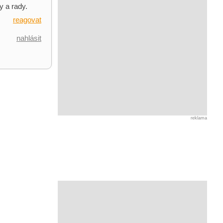
y a rady.
reagovat
nahlásit
reklama