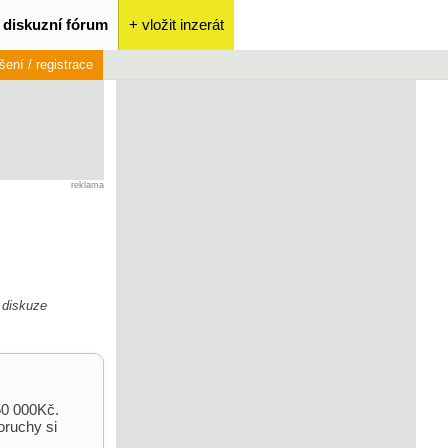
diskuzní fórum
+ vložit inzerát
ášení / registrace
reklama
á diskuze
50 000Kč.
oruchy si