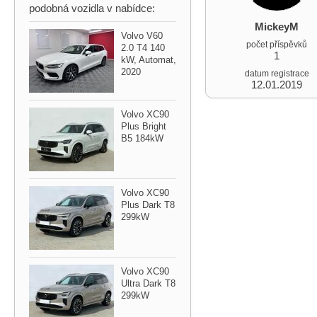
podobná vozidla v nabídce:
MickeyM
Volvo V60
počet příspěvků
2.0 T4 140
1
kW,​ Automat,​
2020
datum registrace
12.01.2019
Volvo XC90
Plus Bright
B5 184kW
Volvo XC90
Plus Dark T8
299kW
Volvo XC90
Ultra Dark T8
299kW