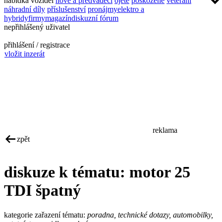
nabídka vozidel
nové a předváděcí
ojeté
poškozené
veteráni
náhradní díly
příslušenství
pronájmy
elektro a
hybridy
firmy
magazín
diskuzní fórum
nepřihlášený uživatel
přihlášení / registrace
vložit inzerát
reklama
zpět
diskuze k tématu: motor 25
TDI špatný
kategorie zařazení tématu:
poradna, technické dotazy, automobilky,