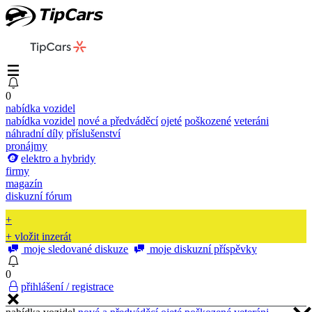
0
nabídka vozidel
nabídka vozidel
nové a předváděcí
ojeté
poškozené
veteráni
náhradní díly
příslušenství
pronájmy
elektro a hybridy
firmy
magazín
diskuzní fórum
+
+ vložit inzerát
moje sledované diskuze
moje diskuzní příspěvky
0
přihlášení / registrace