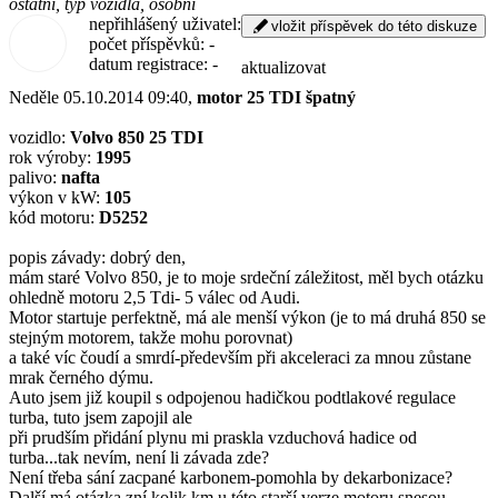
ostatní, typ vozidla, osobní
nepřihlášený uživatel
vložit příspěvek do této diskuze
počet příspěvků
-
datum registrace
-
aktualizovat
Neděle 05.10.2014 09:40,
motor 25 TDI špatný
vozidlo:
Volvo 850 25 TDI
rok výroby:
1995
palivo:
nafta
výkon v kW:
105
kód motoru:
D5252
popis závady: dobrý den,
mám staré Volvo 850, je to moje srdeční záležitost, měl bych otázku
ohledně motoru 2,5 Tdi- 5 válec od Audi.
Motor startuje perfektně, má ale menší výkon (je to má druhá 850 se
stejným motorem, takže mohu porovnat)
a také víc čoudí a smrdí-především při akceleraci za mnou zůstane
mrak černého dýmu.
Auto jsem již koupil s odpojenou hadičkou podtlakové regulace
turba, tuto jsem zapojil ale
při prudším přidání plynu mi praskla vzduchová hadice od
turba...tak nevím, není li závada zde?
Není třeba sání zacpané karbonem-pomohla by dekarbonizace?
Další má otázka zní kolik km u této starší verze motoru snesou