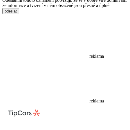
Odesláním tohoto oznámení potvrzuji, že se v dobré víře domnívám,
že informace a tvrzení v něm obsažené jsou přesné a úplné.
odeslat
reklama
reklama