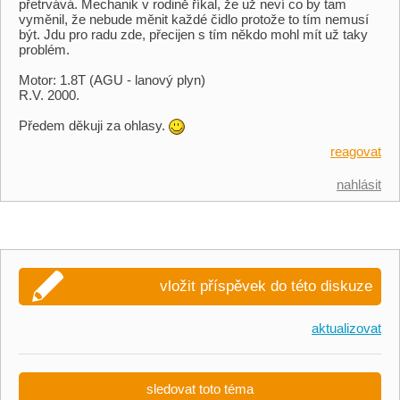
přetrvává. Mechanik v rodině říkal, že už neví co by tam
vyměnil, že nebude měnit každé čidlo protože to tím nemusí
být. Jdu pro radu zde, přecijen s tím někdo mohl mít už taky
problém.
Motor: 1.8T (AGU - lanový plyn)
R.V. 2000.
Předem děkuji za ohlasy.
reagovat
nahlásit
vložit příspěvek do této diskuze
aktualizovat
sledovat toto téma