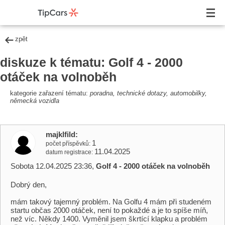
zpět
diskuze k tématu: Golf 4 - 2000
otáček na volnoběh
kategorie zařazení tématu:
poradna, technické dotazy, automobilky,
německá vozidla
majklfild
1
počet příspěvků
11.04.2025
datum registrace
Sobota 12.04.2025 23:36,
Golf 4 - 2000 otáček na volnoběh
Dobrý den,
mám takový tajemný problém. Na Golfu 4 mám při studeném
startu občas 2000 otáček, není to pokaždé a je to spíše míň,
než víc. Někdy 1400. Vyměnil jsem škrtící klapku a problém