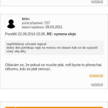
nahlásit
brin
727
počet příspěvků
28.03.2011
datum registrace
Pondělí 22.09.2014 15:35,
RE: vymena oleje
nepřihlášený uživatel napsal:
dobry den.potrebuju najit na motoru vw sharan kde se da vypustit
stary olej.diky
Obávám se, že pokud se musíte ptát, měl byste to přenechat
někomu, kdo se ptát nemusí.
reagovat
nahlásit