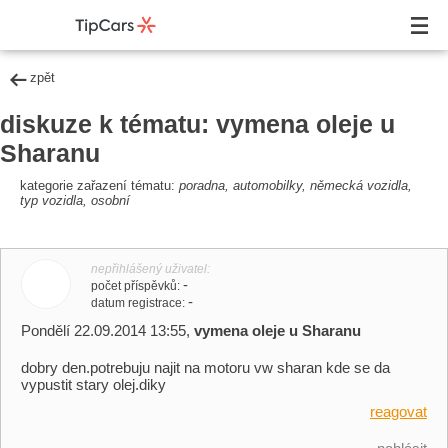
zpět
diskuze k tématu: vymena oleje u
Sharanu
kategorie zařazení tématu:
poradna, automobilky, německá vozidla,
typ vozidla, osobní
nepřihlášený uživatel
-
počet příspěvků
-
datum registrace
Pondělí 22.09.2014 13:55,
vymena oleje u Sharanu
dobry den.potrebuju najit na motoru vw sharan kde se da
vypustit stary olej.diky
reagovat