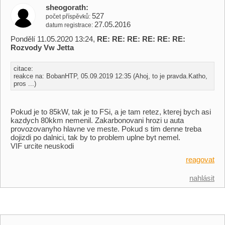
sheogorath
527
počet příspěvků
27.05.2016
datum registrace
Pondělí 11.05.2020 13:24,
RE: RE: RE: RE: RE: RE:
Rozvody Vw Jetta
citace:
reakce na: BobanHTP, 05.09.2019 12:35 (Ahoj, to je pravda.Katho,
pros ...)
Pokud je to 85kW, tak je to FSi, a je tam retez, kterej bych asi
kazdych 80kkm nemenil. Zakarbonovani hrozi u auta
provozovanyho hlavne ve meste. Pokud s tim denne treba
dojizdi po dalnici, tak by to problem uplne byt nemel.
VIF urcite neuskodi
reagovat
nahlásit