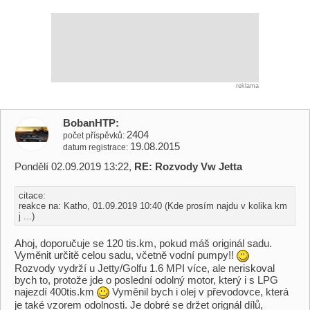
reklama
BobanHTP
2404
počet příspěvků
19.08.2015
datum registrace
Pondělí 02.09.2019 13:22,
RE: Rozvody Vw Jetta
citace:
reakce na: Katho, 01.09.2019 10:40 (Kde prosím najdu v kolika km
j ...)
Ahoj, doporučuje se 120 tis.km, pokud máš originál sadu.
Vyměnit určitě celou sadu, včetně vodní pumpy!!
Rozvody vydrží u Jetty/Golfu 1.6 MPI více, ale neriskoval
bych to, protože jde o poslední odolný motor, který i s LPG
najezdí 400tis.km
Vyměnil bych i olej v převodovce, která
je také vzorem odolnosti. Je dobré se držet orignál dílů,