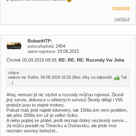
reagovat
nahlásit
BobanHTP
2404
počet příspěvků
19.08.2015
datum registrace
Čtvrtek 05.09.2019 09:39,
RE: RE: RE: Rozvody Vw Jetta
citace:
reakce na: Katho, 04.09.2019 16:55 (Moc díky za odpověď.
Tak
...)
Ahoj, nemusí jít nic slyšet a rozvody můžou rupnout. Zkusit
jiný servis, dokonce u některých servisů Škody dělají i VW,
protože jsou to stejné motory.
Pokud máš jisté najeté kilometry, tak 150tis.km není problém,
ale přes 200tis.km už je velké riziko.
A nebo poptej se přátel, jestli neznají dobrý nezávislý servis...
Já můžu poradit na Třinecku a Ostravsku, ale jinde moc
neznám servisy bohužel...