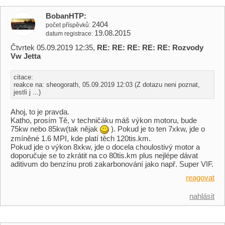
BobanHTP
2404
počet příspěvků
19.08.2015
datum registrace
Čtvrtek 05.09.2019 12:35,
RE: RE: RE: RE: RE: Rozvody
Vw Jetta
citace:
reakce na: sheogorath, 05.09.2019 12:03 (Z dotazu neni poznat,
jestli j ...)
Ahoj, to je pravda.
Katho, prosím Tě, v techničáku máš výkon motoru, bude
75kw nebo 85kw(tak nějak
). Pokud je to ten 7xkw, jde o
zmíněné 1.6 MPI, kde platí těch 120tis.km.
Pokud jde o výkon 8xkw, jde o docela choulostivý motor a
doporučuje se to zkrátit na co 80tis.km plus nejlépe dávat
aditivum do benzínu proti zakarbonování jako např. Super VIF.
reagovat
nahlásit