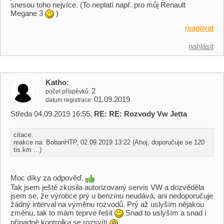
snesou toho nejvíce. (To neplatí např. pro můj Renault
Megane 3
)
reagovat
nahlásit
Katho
2
počet příspěvků
01.09.2019
datum registrace
Středa 04.09.2019 16:55,
RE: RE: Rozvody Vw Jetta
citace:
reakce na: BobanHTP, 02.09.2019 13:22 (Ahoj, doporučuje se 120
tis.km ...)
Moc díky za odpověď.
Tak jsem ještě zkusila autorizovaný servis VW a dozvěděla
jsem se, že výrobce prý u benzínu neudává, ani nedoporučuje
žádný interval na výměnu rozvodů. Prý až uslyším nějakou
změnu, tak to mám teprve řešit
Snad to uslyším a snad i
případně kontrolka se rozsvítí