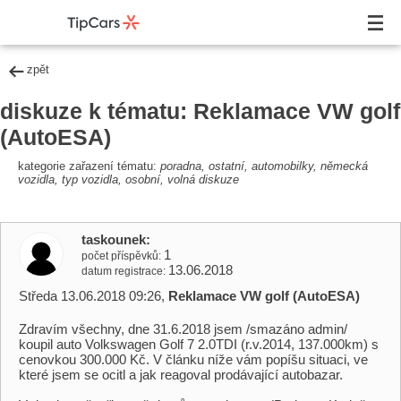
zpět
diskuze k tématu: Reklamace VW golf
(AutoESA)
kategorie zařazení tématu:
poradna, ostatní, automobilky, německá
vozidla, typ vozidla, osobní, volná diskuze
taskounek
1
počet příspěvků
13.06.2018
datum registrace
Středa 13.06.2018 09:26,
Reklamace VW golf (AutoESA)
Zdravím všechny, dne 31.6.2018 jsem /smazáno admin/
koupil auto Volkswagen Golf 7 2.0TDI (r.v.2014, 137.000km) s
cenovkou 300.000 Kč. V článku níže vám popíšu situaci, ve
které jsem se ocitl a jak reagoval prodávající autobazar.