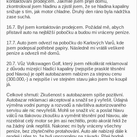
kontaktování prodejcem. Jakmile jsem přijel domu,
zkontroloval jsem hladinu a zjistil jsem, že se hladina kapaliny
snižuje s tím, jak motor chladne. Druhý den ráno byla nádržka
zase suchá.
16.7. Byl jsem kontaktován prodejcem. Požádal mě, abych
přistavil auto na nejbližší pobočku a budou mi vráceny peníze.
17.7. Auto jsem odvezl na pobočku do Karlových Varů, kde
jsem podepsal potřebné papíry. Následně mi vrátili veškeré
peníze a odvezli mě domů.
20.7. Vůz Volkswagen Golf, který jsem několikrát reklamoval
z důvodu mizející hladící kapaliny (nejspíše prasklé těsnění
pod hlavou) je opět autobazarem nabízen za stejnou cenu
(300.000,-) a nejspíše i ve stejném stavu jako jsem ho koupil
já.
Celkové shrnutí: Zkušenost s autobazarem spíše pozitivní.
Autobazar reklamaci akceptoval a snažil se ji vyřešit. Údajná
výměna vodní pumpy a rozvodů a návštěva autorizovaného
servisu ale nic nevyřešili. Mohli se snažit víc a poslat hlavu
válců na tlakovou zkoušku a vyměnit těsnění pod hlavou, ale
rozebírat celý motor se jim asi nechtělo, proto akorát řekli že
na žádný únik nepřišli. Nakonec mi byly vráceny všechny
peníze, bez zbytečného protahování. Auto ale nabízejí dále k
prodeji i přes to, že byli upozorněny na závadu. Přeji hodně