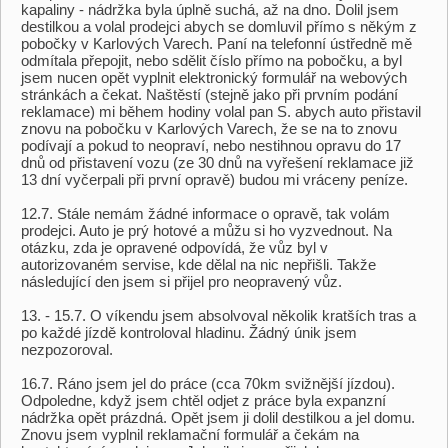
kapaliny - nádržka byla úplně suchá, až na dno. Dolil jsem
destilkou a volal prodejci abych se domluvil přímo s někým z
pobočky v Karlových Varech. Paní na telefonní ústředně mě
odmítala přepojit, nebo sdělit číslo přímo na pobočku, a byl
jsem nucen opět vyplnit elektronický formulář na webových
stránkách a čekat. Naštěstí (stejně jako při prvním podání
reklamace) mi během hodiny volal pan S. abych auto přistavil
znovu na pobočku v Karlových Varech, že se na to znovu
podívají a pokud to neopraví, nebo nestihnou opravu do 17
dnů od přistavení vozu (ze 30 dnů na vyřešení reklamace již
13 dní vyčerpali při první opravě) budou mi vráceny peníze.
12.7. Stále nemám žádné informace o opravě, tak volám
prodejci. Auto je prý hotové a můžu si ho vyzvednout. Na
otázku, zda je opravené odpovídá, že vůz byl v
autorizovaném servise, kde dělal na nic nepřišli. Takže
následující den jsem si přijel pro neopravený vůz.
13. - 15.7. O víkendu jsem absolvoval několik kratších tras a
po každé jízdě kontroloval hladinu. Žádný únik jsem
nezpozoroval.
16.7. Ráno jsem jel do práce (cca 70km svižnější jízdou).
Odpoledne, když jsem chtěl odjet z práce byla expanzní
nádržka opět prázdná. Opět jsem ji dolil destilkou a jel domu.
Znovu jsem vyplnil reklamační formulář a čekám na