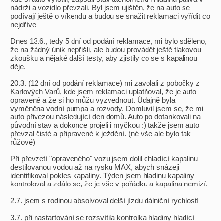
nádrži a vozidlo převzali. Byl jsem ujištěn, že na auto se
podívají ještě o víkendu a budou se snažit reklamaci vyřídit co
nejdříve.
Dnes 13.6., tedy 5 dní od podání reklamace, mi bylo sděleno,
že na žádný únik nepřišli, ale budou provádět ještě tlakovou
zkoušku a nějaké další testy, aby zjistily co se s kapalinou
děje.
20.3. (12 dní od podání reklamace) mi zavolali z pobočky z
Karlových Varů, kde jsem reklamaci uplatňoval, že je auto
opravené a že si ho můžu vyzvednout. Údajně byla
vyměněna vodní pumpa a rozvody. Domluvil jsem se, že mi
auto přivezou následující den domů. Auto po dotankovali na
původní stav a dokonce projeli i myčkou :) takže jsem auto
převzal čisté a připravené k ježdění. (né vše ale bylo tak
růžové)
Při převzetí "opraveného" vozu jsem dolil chladící kapalinu
destilovanou vodou až na rysku MAX, abych snázeji
identifikoval pokles kapaliny. Týden jsem hladinu kapaliny
kontroloval a zdálo se, že je vše v pořádku a kapalina nemizí.
2.7. jsem s rodinou absolvoval delší jízdu dálniční rychlostí
3.7. při nastartování se rozsvítila kontrolka hladiny hladící