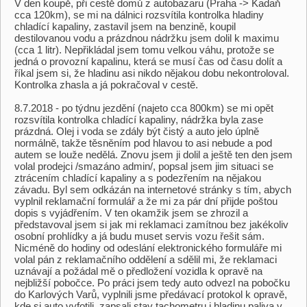
V den koupě, při cestě domů z autobazaru (Praha -> Kadaň
cca 120km), se mi na dálnici rozsvítila kontrolka hladiny
chladící kapaliny, zastavil jsem na benzině, koupil
destilovanou vodu a prázdnou nádržku jsem dolil k maximu
(cca 1 litr). Nepřikládal jsem tomu velkou váhu, protože se
jedná o provozní kapalinu, která se musí čas od času dolít a
říkal jsem si, že hladinu asi nikdo nějakou dobu nekontroloval.
Kontrolka zhasla a já pokračoval v cestě.
8.7.2018 - po týdnu jezdění (najeto cca 800km) se mi opět
rozsvítila kontrolka chladící kapaliny, nádržka byla zase
prázdná. Olej i voda se zdály být čistý a auto jelo úplně
normálně, takže těsněním pod hlavou to asi nebude a pod
autem se louže nedělá. Znovu jsem ji dolil a ještě ten den jsem
volal prodejci /smazáno admin/, popsal jsem jim situaci se
ztrácením chladící kapaliny a s podezřením na nějakou
závadu. Byl sem odkázán na internetové stránky s tím, abych
vyplnil reklamační formulář a že mi za pár dní přijde poštou
dopis s vyjádřením. V ten okamžik jsem se zhrozil a
představoval jsem si jak mi reklamaci zamítnou bez jakékoliv
osobní prohlídky a já budu muset servis vozu řešit sám.
Nicméně do hodiny od odeslání elektronického formuláře mi
volal pán z reklamačního oddělení a sdělil mi, že reklamaci
uznávají a požádal mě o předložení vozidla k opravě na
nejbližší pobočce. Po práci jsem tedy auto odvezl na pobočku
do Karlových Varů, vyplnili jsme předávací protokol k opravě,
kde si auto vyfotili, zapsali stav tachometru i hladinu paliva v