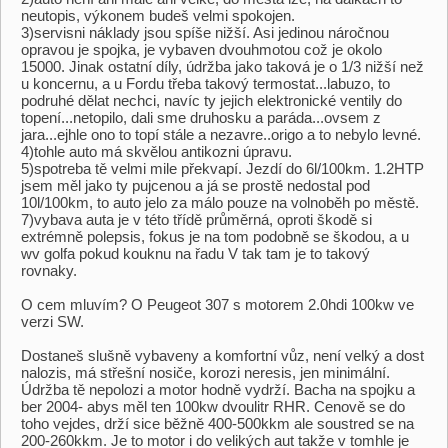
neutopis, výkonem budeš velmi spokojen.
3)servisni náklady jsou spíše nižší. Asi jedinou náročnou
opravou je spojka, je vybaven dvouhmotou což je okolo
15000. Jinak ostatní díly, údržba jako taková je o 1/3 nižší než
u koncernu, a u Fordu třeba takový termostat...labuzo, to
podruhé dělat nechci, navíc ty jejich elektronické ventily do
topení...netopilo, dali sme druhosku a paráda...ovsem z
jara...ejhle ono to topí stále a nezavre..origo a to nebylo levné.
4)tohle auto má skvělou antikozni úpravu.
5)spotreba tě velmi mile překvapí. Jezdí do 6l/100km. 1.2HTP
jsem měl jako ty pujcenou a já se prostě nedostal pod
10l/100km, to auto jelo za málo pouze na volnoběh po městě.
7)vybava auta je v této třídě průměrná, oproti škodě si
extrémně polepsis, fokus je na tom podobně se škodou, a u
wv golfa pokud kouknu na řadu V tak tam je to takový
rovnaky.
O cem mluvím? O Peugeot 307 s motorem 2.0hdi 100kw ve
verzi SW.
Dostaneš slušně vybaveny a komfortní vůz, není velký a dost
nalozis, má střešní nosiče, korozi neresis, jen minimální.
Údržba tě nepolozi a motor hodně vydrží. Bacha na spojku a
ber 2004- abys měl ten 100kw dvoulitr RHR. Cenově se do
toho vejdes, drží sice běžně 400-500kkm ale soustred se na
200-260kkm. Je to motor i do velikých aut takže v tomhle je