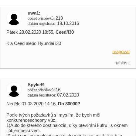
uwa1
219
počet příspěvků
18.10.2016
datum registrace
Pátek 28.02.2020 18:55,
Ceed/i30
Kia Ceed alebo Hyundai i30
reagovat
nahlásit
SpykeR
16
počet příspěvků
07.02.2020
datum registrace
Neděle 01.03.2020 14:16,
Do 80000?
Podle tvých požadavků si myslím, že bych měl
konkurenceschopny vůz.
1)Auto do kterého dost nalozis, díky otevírání kufru i s oknem
i objemnější věci.
2)auto není ani malé ani velké, do města lze, na dalkach to