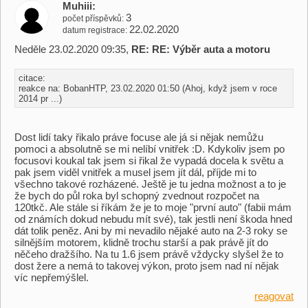
Muhiii
3
počet příspěvků
22.02.2020
datum registrace
Neděle 23.02.2020 09:35,
RE: RE: Výběr auta a motoru
citace:
reakce na: BobanHTP, 23.02.2020 01:50 (Ahoj, když jsem v roce
2014 pr ...)
Dost lidí taky řikalo práve focuse ale já si nějak nemůžu
pomoci a absolutně se mi nelíbí vnitřek :D. Kdykoliv jsem po
focusovi koukal tak jsem si řikal že vypadá docela k světu a
pak jsem viděl vnitřek a musel jsem jít dál, příjde mi to
všechno takové rozházené. Ještě je tu jedna možnost a to je
že bych do půl roka byl schopný zvednout rozpočet na
120tkč. Ale stále si říkám že je to moje "první auto" (fabii mám
od známích dokud nebudu mít své), tak jestli není škoda hned
dát tolik peněz. Ani by mi nevadilo nějaké auto na 2-3 roky se
silnějším motorem, klidně trochu starší a pak právě jít do
něčeho dražšího. Na tu 1.6 jsem právě vždycky slyšel že to
dost žere a nemá to takovej výkon, proto jsem nad ní nějak
víc nepřemýšlel.
reagovat