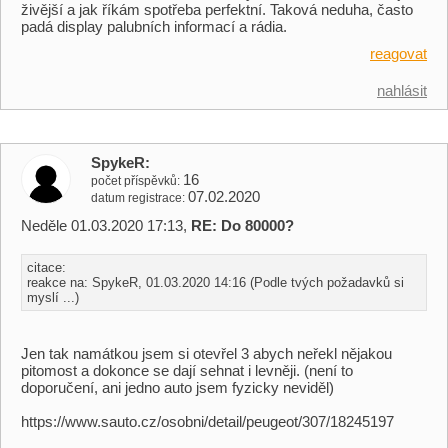
živější a jak říkám spotřeba perfektní. Taková neduha, často
padá display palubních informací a rádia.
reagovat
nahlásit
SpykeR
16
počet příspěvků
07.02.2020
datum registrace
Neděle 01.03.2020 17:13,
RE: Do 80000?
citace:
reakce na: SpykeR, 01.03.2020 14:16 (Podle tvých požadavků si
myslí ...)
Jen tak namátkou jsem si otevřel 3 abych neřekl nějakou
pitomost a dokonce se dají sehnat i levněji. (není to
doporučení, ani jedno auto jsem fyzicky neviděl)
https://www.sauto.cz/osobni/detail/peugeot/307/18245197