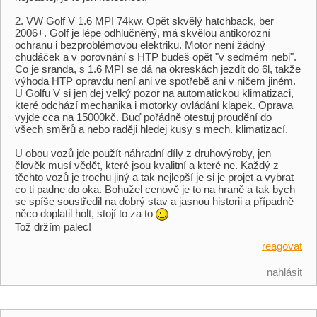
2. VW Golf V 1.6 MPI 74kw. Opět skvělý hatchback, ber
2006+. Golf je lépe odhlučněný, má skvělou antikorozní
ochranu i bezproblémovou elektriku. Motor není žádný
chudáček a v porovnání s HTP budeš opět "v sedmém nebi".
Co je sranda, s 1.6 MPI se dá na okreskách jezdit do 6l, takže
výhoda HTP opravdu není ani ve spotřebě ani v ničem jiném.
U Golfu V si jen dej velký pozor na automatickou klimatizaci,
které odchází mechanika i motorky ovládání klapek. Oprava
vyjde cca na 15000kč. Buď pořádně otestuj proudění do
všech směrů a nebo raději hledej kusy s mech. klimatizací.
U obou vozů jde použít náhradní díly z druhovýroby, jen
člověk musí vědět, které jsou kvalitní a které ne. Každý z
těchto vozů je trochu jiný a tak nejlepší je si je projet a vybrat
co ti padne do oka. Bohužel cenově je to na hraně a tak bych
se spíše soustředil na dobrý stav a jasnou historii a případně
něco doplatil holt, stojí to za to
Tož držím palec!
reagovat
nahlásit