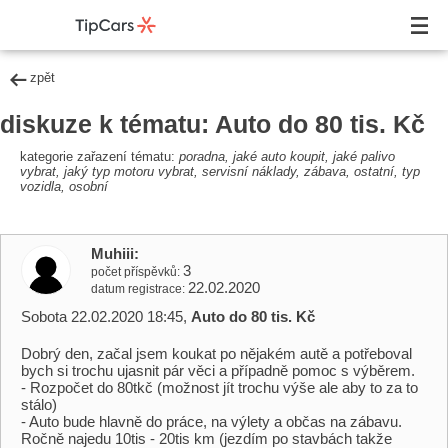
zpět
diskuze k tématu: Auto do 80 tis. Kč
kategorie zařazení tématu:
poradna, jaké auto koupit, jaké palivo
vybrat, jaký typ motoru vybrat, servisní náklady, zábava, ostatní, typ
vozidla, osobní
Muhiii
3
počet příspěvků
22.02.2020
datum registrace
Sobota 22.02.2020 18:45,
Auto do 80 tis. Kč
Dobrý den, začal jsem koukat po nějakém autě a potřeboval
bych si trochu ujasnit pár věci a případně pomoc s výběrem.
- Rozpočet do 80tkč (možnost jít trochu výše ale aby to za to
stálo)
- Auto bude hlavně do práce, na výlety a občas na zábavu.
Ročně najedu 10tis - 20tis km (jezdím po stavbách takže