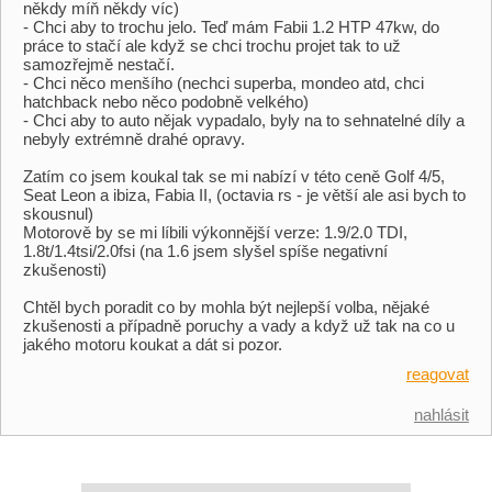
někdy míň někdy víc)
- Chci aby to trochu jelo. Teď mám Fabii 1.2 HTP 47kw, do
práce to stačí ale když se chci trochu projet tak to už
samozřejmě nestačí.
- Chci něco menšího (nechci superba, mondeo atd, chci
hatchback nebo něco podobně velkého)
- Chci aby to auto nějak vypadalo, byly na to sehnatelné díly a
nebyly extrémně drahé opravy.
Zatím co jsem koukal tak se mi nabízí v této ceně Golf 4/5,
Seat Leon a ibiza, Fabia II, (octavia rs - je větší ale asi bych to
skousnul)
Motorově by se mi líbili výkonnější verze: 1.9/2.0 TDI,
1.8t/1.4tsi/2.0fsi (na 1.6 jsem slyšel spíše negativní
zkušenosti)
Chtěl bych poradit co by mohla být nejlepší volba, nějaké
zkušenosti a případně poruchy a vady a když už tak na co u
jakého motoru koukat a dát si pozor.
reagovat
nahlásit