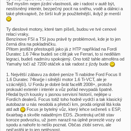
Teď myslím nejen jízdní vlastnosti, ale i radost v autě být,
nestísněný interiér, bezpečný pocit na sněhu, vodě a dálnici a
také překvapivě, že širší kufr je použitelnější, ikdyž je menší
Ty dieslové motory, které tam píšeš, budou ve tvé cenové
relaci vraky.
Benzínove FSI a TSI jsou právě ty problémové, kde je to jen
černá díra na pokladničku.
Přitom jestliže přestoupíš jako já z HTP například na Fordí
Duratec 1.6 74kw budeš se cítit jak ve Ferrari, to si nedělám
legraci, budeš nadmíru spokojený. Ono totiž tahle atmoféra od
Yamahy točí až 7200 otáček a tak radost z jízdy bude
1. Největší zábavu za dobré peníze Ti nabídne Ford Focus II
1.6 Duratec 74kw(je i silnější motor 1.6 Ti-VCT, ale je
vzácnější). U Fordu je dobré brát facelift 2008+, protože
prokoukl exteriér i interiér a vůz pořád nevypadá špatně.
Hledal bych kousky s jasnou servisní historíí, nejlépe u
Fordích dealerů. Focus totiž toho hodně vydrží a tak klasický
autobazar u nás neodolá a přetočí km, prodá orignál litá kola
atd adt
Focus je bytelný vůz, který lehce seženeš s ESP,
6xairbag a skvěle naladěným EDS. Zkontroluj určitě stav
koroze podvozku, už jsem narazil na úplně prorezlé vozy od
spodu a nahoře to nešlo poznat. Občas zlobí servo, ale
nejčastěji je to jen netěsnost.