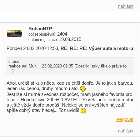
nahlásit
BobanHTP
2404
počet příspěvků
19.08.2015
datum registrace
Pondělí 24.02.2020 12:53,
RE: RE: RE: Výběr auta a motoru
citace:
reakce na: Muhiii, 23.02.2020 09:35 (Dost lidí taky řikalo práve fo
...)
Ahoj, určitě si kup něco, kde se cítíš dobře. Je to jak s barvou,
jeden rád čenou, druhý modrou atd.
Jestliže si mírně zvedneš rozpočet, mám jasného favorita pro
tebe = Hondu Civic 2006+ 1.8VTEC. Skvělé auto, dobrý motor
a ještě vždy dobře prodáš. Nelekej se ani vyšších nájezdů,
spíše dobrý stav hledej... Tož uvidíš
reagovat
nahlásit