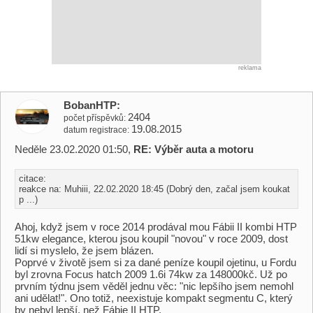
reklama
BobanHTP
2404
počet příspěvků
19.08.2015
datum registrace
Neděle 23.02.2020 01:50,
RE: Výběr auta a motoru
citace:
reakce na: Muhiii, 22.02.2020 18:45 (Dobrý den, začal jsem koukat
p ...)
Ahoj, když jsem v roce 2014 prodával mou Fábii II kombi HTP
51kw elegance, kterou jsou koupil "novou" v roce 2009, dost
lidí si myslelo, že jsem blázen.
Poprvé v životě jsem si za dané peníze koupil ojetinu, u Fordu
byl zrovna Focus hatch 2009 1.6i 74kw za 148000kč. Už po
prvním týdnu jsem věděl jednu věc: "nic lepšího jsem nemohl
ani udělat!". Ono totiž, neexistuje kompakt segmentu C, který
by nebyl lepší, než Fábie II HTP.