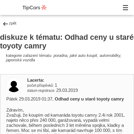
zpět
diskuze k tématu: Odhad ceny u staré
toyoty camry
kategorie zařazení tématu:
poradna, jaké auto koupit, automobilky,
japonská vozidla
Lacerta
1
počet příspěvků
29.03.2019
datum registrace
Pátek 29.03.2019 01:37,
Odhad ceny u staré toyoty camry
Zdravím,
Zvažuji, že koupím od kamaráda toyotu camry 2.4i rok 2001,
najeto něco přes 240 000, garážovaná, vypadá velmi
zachovale, během posledních 3 let měněna spojka, kladky a
řemen. Moc se mi líbí, ale kamarád navrhuje 100 000, s tím