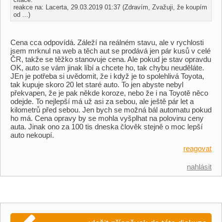
reakce na: Lacerta, 29.03.2019 01:37 (Zdravím, Zvažuji, že koupím
od ...)
Cena cca odpovídá. Záleží na reálném stavu, ale v rychlosti
jsem mrknul na web a těch aut se prodává jen pár kusů v celé
ČR, takže se těžko stanovuje cena. Ale pokud je stav opravdu
OK, auto se vám jinak líbí a chcete ho, tak chybu neuděláte.
JEn je potřeba si uvědomit, že i když je to spolehlivá Toyota,
tak kupuje skoro 20 let staré auto. To jen abyste nebyl
překvapen, že je pak někde koroze, nebo že i na Toyotě něco
odejde. To nejlepší má už asi za sebou, ale ještě pár let a
kilometrů před sebou. Jen bych se možná bál automatu pokud
ho má. Cena opravy by se mohla vyšplhat na polovinu ceny
auta. Jinak ono za 100 tis dneska člověk stejně o moc lepší
auto nekoupí.
reagovat
nahlásit