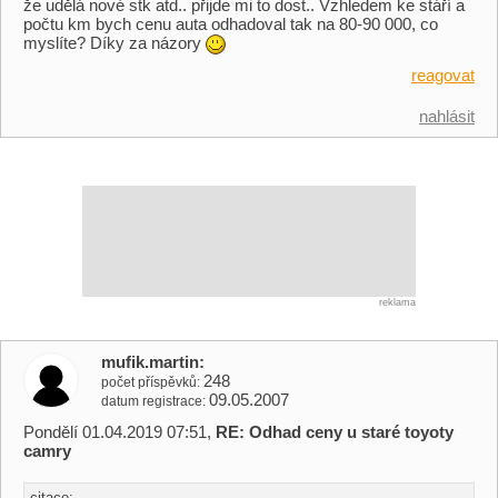
že udělá nové stk atd.. přijde mi to dost.. Vzhledem ke stáří a
počtu km bych cenu auta odhadoval tak na 80-90 000, co
myslíte? Díky za názory
reagovat
nahlásit
reklama
mufik.martin
248
počet příspěvků
09.05.2007
datum registrace
Pondělí 01.04.2019 07:51,
RE: Odhad ceny u staré toyoty
camry
citace: