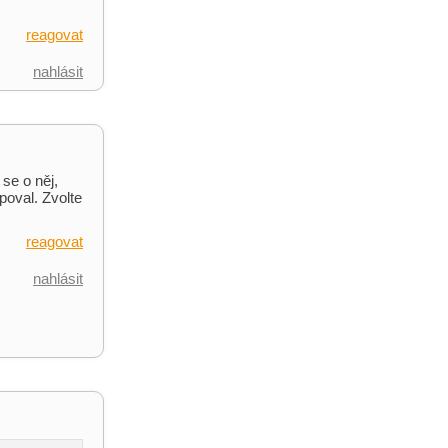
reagovat
nahlásit
 se o něj,
poval. Zvolte
reagovat
nahlásit