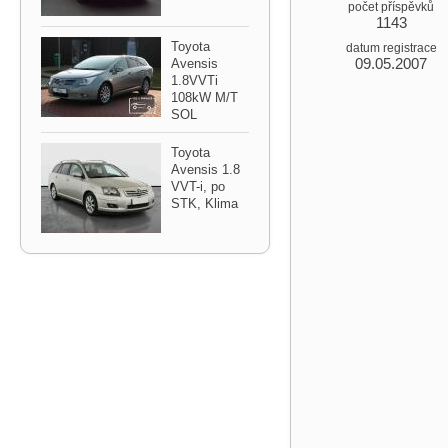
počet příspěvků
1143
Toyota
datum registrace
09.05.2007
Avensis
1.8VVTi
108kW M/T
SOL
Toyota
Avensis 1.8
VVT​-i,​ po
STK,​ Klima