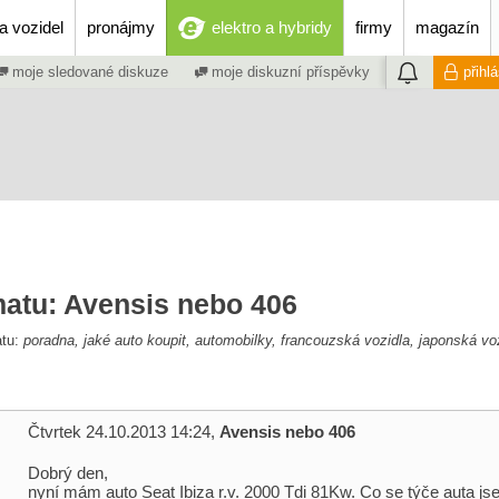
a vozidel
pronájmy
elektro a hybridy
firmy
magazín
moje sledované diskuze
moje diskuzní příspěvky
přihl
matu: Avensis nebo 406
atu:
poradna, jaké auto koupit, automobilky, francouzská vozidla, japonská voz
Čtvrtek 24.10.2013 14:24,
Avensis nebo 406
Dobrý den,
nyní mám auto Seat Ibiza r.v. 2000 Tdi 81Kw. Co se týče auta j