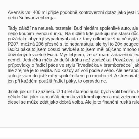
Avensis vs. 406 mi přijde podobně kontroverzní dotaz jako jestli
nebo Schwartzenberga.
Tady záleží na naturelu tazatele. Buď hledám spolehlivé auto, ale 
nebo koupím levnou šunku. Na sídlišti kde parkuju mě starší d
požádala, abych jí vyparkoval auto z řady odkud se špatně vyjíž
P207, možná 206 přesně si to nepamatuju, ale byl to 20x peugeot 
řadící páka to jsem dosud neviděl a to jsem měl půjčeno mnoho 
dovolených včetně Fiata. Myslel jsem, že už mám zařazenou jed
neměl. Jednička měla 2x delší dráhu než zpátečka. Považoval 
průpovídky o řadící páce ve stylu "kvedlačka v bramboračce" ja
ale zřejmě je to realita. No každý ať volí podle svého. Ale nezap
auto je vám do jisté míry společníkem po mnoho let. A stresovat 
jen při každém použití řadící páky, to opravdu ne.
Jinak jak už tu zaznělo. U 13 let starého auta, bych volil benzín.
někdo živí jako kamioňák nebo kezdí kombajnem a má zelenou n
diesel se může zdát jako dobrá volba. Ale je to finanční ruská rule