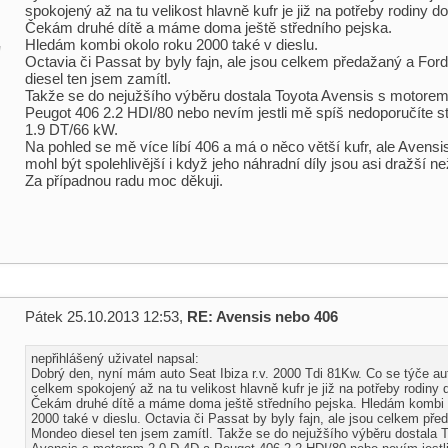
spokojený až na tu velikost hlavně kufr je již na potřeby rodiny do
Čekám druhé dítě a máme doma ještě středního pejska.
Hledám kombi okolo roku 2000 také v dieslu.
l
Octavia či Passat by byly fajn, ale jsou celkem předažaný a Fo
diesel ten jsem zamítl.
Takže se do nejužšího výběru dostala Toyota Avensis s motorem
Peugot 406 2.2 HDI/80 nebo nevím jestli mě spíš nedoporučíte st
1.9 DT/66 kW.
Na pohled se mě více líbí 406 a má o něco větší kufr, ale Avensi
mohl být spolehlivější i když jeho náhradní díly jsou asi dražší n
Za případnou radu moc děkuji.
Pátek 25.10.2013 12:53,
RE: Avensis nebo 406
nepřihlášený uživatel napsal:
Dobrý den, nyní mám auto Seat Ibiza r.v. 2000 Tdi 81Kw. Co se týče au
celkem spokojený až na tu velikost hlavně kufr je již na potřeby rodiny 
Čekám druhé dítě a máme doma ještě středního pejska. Hledám kombi 
2000 také v dieslu. Octavia či Passat by byly fajn, ale jsou celkem pře
Mondeo diesel ten jsem zamítl. Takže se do nejužšího výběru dostala 