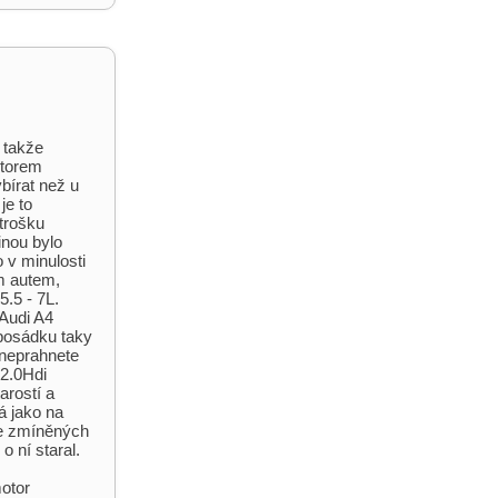
 takže
otorem
bírat než u
je to
trošku
inou bylo
o v minulosti
m autem,
5.5 - 7L.
 Audi A4
 posádku taky
 neprahnete
 2.0Hdi
arostí a
á jako na
ze zmíněných
o ní staral.
motor