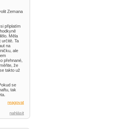
 volit Zemana
si připlatím
ůchodkyně
dělo. Měla
určitě. Ta
aut na
ničku, ale
jsem
ko přehnané,
oměňte, že
se takto už
 Pokud se
aftu, tak
ta.
reagovat
nahlásit