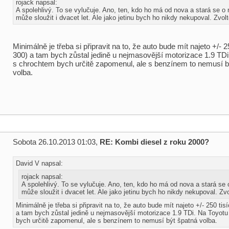
rojack napsal:
A spolehlivý. To se vylučuje. Ano, ten, kdo ho má od nova a stará se o 
může sloužit i dvacet let. Ale jako jetinu bych ho nikdy nekupoval. Zvol
Minimálně je třeba si připravit na to, že auto bude mít najeto +/- 2
300) a tam bych zůstal jedině u nejmasovější motorizace 1.9 TDi
s chrochtem bych určitě zapomenul, ale s benzínem to nemusí b
volba.
Sobota 26.10.2013 01:03,
RE: Kombi diesel z roku 2000?
David V napsal:
rojack napsal:
A spolehlivý. To se vylučuje. Ano, ten, kdo ho má od nova a stará se 
může sloužit i dvacet let. Ale jako jetinu bych ho nikdy nekupoval. Zv
Minimálně je třeba si připravit na to, že auto bude mít najeto +/- 250 tis
a tam bych zůstal jedině u nejmasovější motorizace 1.9 TDi. Na Toyot
bych určitě zapomenul, ale s benzínem to nemusí být špatná volba.