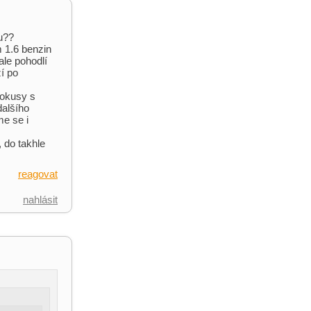
lu??
 1.6 benzin
ale pohodlí
í po
pokusy s
dalšího
e se i
 do takhle
reagovat
nahlásit