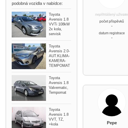
podobná vozidla v nabídce:
Toyota
nepřihlášený uživate
Avensis 1.8
počet příspěvků
VVTi 108kW
-
2x kola,​
datum registrace
servisk
-
Toyota
Avensis 2.0​-
AUT.KLIMA​-
KAMERA​-
TEMPOMAT
Toyota
Avensis 1.8
Valvematic,​
Tempomat
Toyota
Avensis 1.8
VVT,​ TZ,​ ​
Pepe
+kola