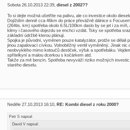
Sobota 26.10.2013 22:39,
diesel z 2002??
To si dejte možná ušetříte na palivu, ale co investice okolo diese
Dojíždím denně cca 46km do práce převážně dálnice s Focusem
(264tis. km) spotřeba okolo 6.5L/100km daslo by se jet i za míň, 
klimy i časového dojezdu se enchci vzdát. Tsky se spotřeba sraz
základní údržbě kterou plánuji.
Spojka je původní, vyměnen pouze katalyzátor, protže se dělali 
jinou zapalovací cívkou. Volnoběžný ventil vyměněný. Jinak nic 
neobvyklého mimo kotoučů destiček, výfuk a spotřebáku. Vejdem
spřítelkyní a malou dcerkou s kočárkem atd.
Takže za mě benzín. Spotřeba nevyváží riziko možných investic,
starého dieselu.
Neděle 27.10.2013 16:10,
RE: Kombi diesel z roku 2000?
Petr S napsal:
David V napsal: