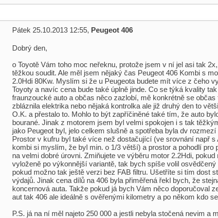
Pátek 25.10.2013 12:55,
Peugeot 406
Dobrý den,
o Toyotě Vám toho moc neřeknu, protože jsem v ní jel asi tak 2x,
těžkou soudit. Ale měl jsem nějaký čas Peugeot 406 Kombi s m
2.0Hdi 80Kw. Myslím si že u Peugeota budete mít více z čeho vy
Toyoty a navíc cena bude také úplně jinde. Co se týká kvality tak 
fraunzoucké auto a občas něco zazlobí, mě konkrétně se občas 
zbláznila elektrika nebo nějaká kontrolka ale již druhý den to větš
O.K. a přestalo to. Mohlo to být zapříčiněné také tím, že auto byl
bourané. Jinak z motorem jsem byl velmi spokojen i s tak těžký
jako Peugeot byl, jelo celkem slušně a spotřeba byla dv rozmezí 
Prostor v kufru byl také více než dostačující (ve srovnání např s
kombi si myslím, že byl min. o 1/3 větší) a prostor a pohodlí pro
na velmi dobré úrovni. Zmiňujete ve výběru motor 2.2Hdi, pokud
vyloženě po výkonnější variantě, tak bych spíše volil osvědčený
pokud možno tak ještě verzi bez FAB filtru. Ušetříte si tím dost st
výdajů. Jinak cena dílů na 406 byla přiměřená řekl bych, že stejn
koncernová auta. Takže pokud já bych Vám něco doporučoval 
aut tak 406 ale ideálně s ověřenými kilometry a po někom kdo se 
P.S. já na ní měl najeto 250 000 a jestli nebyla stočená nevim a 