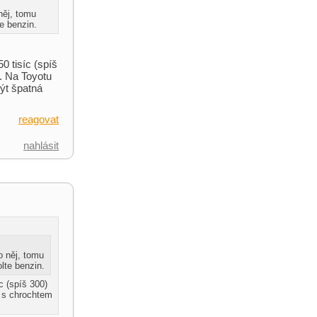
něj, tomu
te benzin.
50 tisíc (spíš
. Na Toyotu
ýt špatná
reagovat
nahlásit
o něj, tomu
olte benzin.
íc (spíš 300)
u s chrochtem