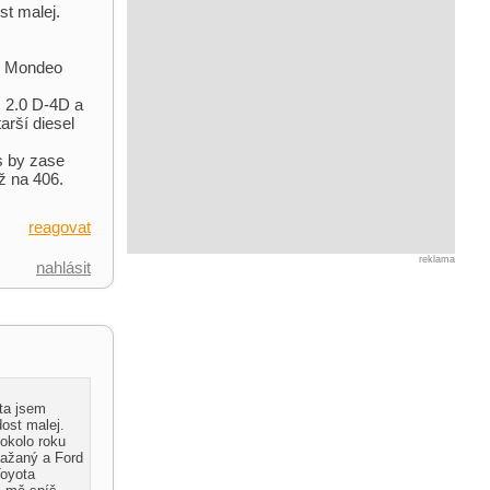
st malej.
rd Mondeo
 2.0 D-4D a
arší diesel
s by zase
ež na 406.
reagovat
reklama
nahlásit
ta jsem
dost malej.
okolo roku
dažaný a Ford
Toyota