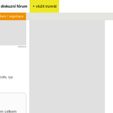
diskuzní fórum
+ vložit inzerát
ášení / registrace
reklama
idla, typ
sem celkem