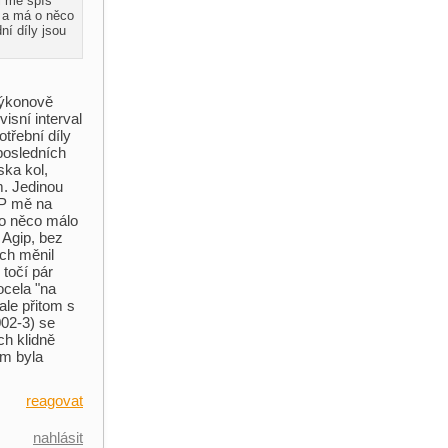
i mě spíš
6 a má o něco
ní díly jsou
Výkonově
isní interval
třební díly
 posledních
ska kol,
m. Jedinou
AP mě na
to něco málo
 Agip, bez
ech měnil
 točí pár
ocela "na
 ale přitom s
002-3) se
ch klidně
um byla
reagovat
nahlásit