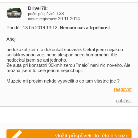
Driver79
133
počet příspěvků
20.11.2014
datum registrace
Pondělí 13.05.2019 13:12,
Nemam cas a trpelivost
Ahoj,
nedokazal jsem to dokoukat souvisle. Cekal jsem nejakou
sofistikovanou vec, nebo alespon neco humorneho. Ale
nedockal jsem se ani jednoho.
Ze auta pri konstatni 90kmh zerou "malo" neni nic noveho. Ale
mozna jsem to cele jenom nepochopil.
Muzete mi prosim nekdo vysvetlit o co tam vlastne jde ?
reagovat
nahlásit
vložit příspěvek do této diskuze