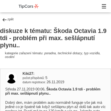
zpět
diskuze k tématu: Škoda Octavia 1.9
tdi - problém při max. sešlápnutí
plynu..
kategorie zařazení tématu:
poradna, technické dotazy, typ vozidla,
osobní
Kiki27
5
počet příspěvků
26.11.2019
datum registrace
Středa 27.11.2019 00:06,
Škoda Octavia 1.9 tdi - problém
při max. sešlápnutí plynu..
Dobrý den, mám problém auto normálně funguje vše jak má
jediné co je špatně tak když sešlápnu plyn až dolů tak auto víc
nechce jet. Pustí mě to na 120 km/h a víc ne. Jakmile auto