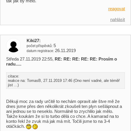
tak jak by mělo.
reagovat
nahlásit
Kiki27
5
počet příspěvků
26.11.2019
datum registrace
Středa 27.11.2019 22:55,
RE: RE: RE: RE: RE: Prosím o
radu.....
citace:
reakce na: TomasB, 27.11.2019 17:46 (Ono není vadné, ale téměř
jist ...)
Děkuji moc za rady určitě to nechám opravit ale štve mě že
dnes jsme přes den několikrát zkoušeli ten plyn sešlápnout a
ani jednou se to neseklo. Normálně to zrychlilo jak mělo.
Takže koukám že si to turbo dělá co chce. A kamarad na to
konto řekl že zvuk má jak má mít. Točili jsme to na 3-4
otáčkách.