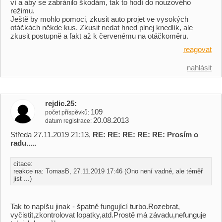
ví a aby se zabránilo škodám, tak to hodí do nouzového
režimu.
Ještě by mohlo pomoci, zkusit auto projet ve vysokých
otáčkách někde kus. Zkusit nedat hned plnej knedlík, ale
zkusit postupně a fakt až k červenému na otáčkoměru.
reagovat
nahlásit
rejdic.25
109
počet příspěvků
20.08.2013
datum registrace
Středa 27.11.2019 21:13,
RE: RE: RE: RE: RE: Prosím o
radu.....
citace:
reakce na: TomasB, 27.11.2019 17:46 (Ono není vadné, ale téměř
jist ...)
Tak to napíšu jinak - špatně fungující turbo.Rozebrat,
vyčistit,zkontrolovat lopatky,atd.Prostě má závadu,nefunguje