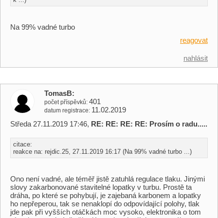
Na 99% vadné turbo
reagovat
nahlásit
TomasB
401
počet příspěvků
11.02.2019
datum registrace
Středa 27.11.2019 17:46,
RE: RE: RE: RE: Prosím o radu.....
citace:
reakce na: rejdic.25, 27.11.2019 16:17 (Na 99% vadné turbo ...)
Ono není vadné, ale téměř jistě zatuhlá regulace tlaku. Jinými
slovy zakarbonované stavitelné lopatky v turbu. Prostě ta
dráha, po které se pohybují, je zajebaná karbonem a lopatky
ho nepřeperou, tak se nenaklopí do odpovídající polohy, tlak
jde pak při vyšších otáčkách moc vysoko, elektronika o tom