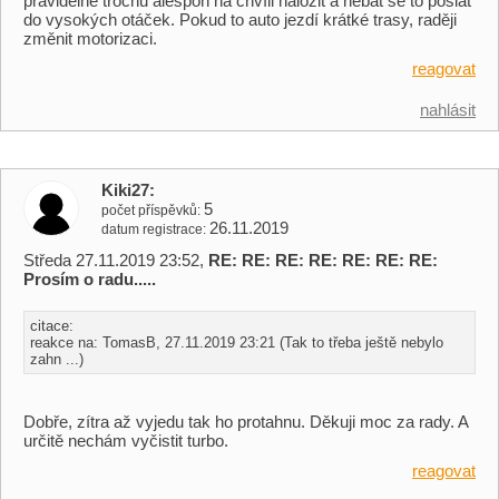
pravidelně trochu alespoň na chvíli naložit a nebát se to poslat
do vysokých otáček. Pokud to auto jezdí krátké trasy, raději
změnit motorizaci.
reagovat
nahlásit
Kiki27
5
počet příspěvků
26.11.2019
datum registrace
Středa 27.11.2019 23:52,
RE: RE: RE: RE: RE: RE: RE:
Prosím o radu.....
citace:
reakce na: TomasB, 27.11.2019 23:21 (Tak to třeba ještě nebylo
zahn ...)
Dobře, zítra až vyjedu tak ho protahnu. Děkuji moc za rady. A
určitě nechám vyčistit turbo.
reagovat