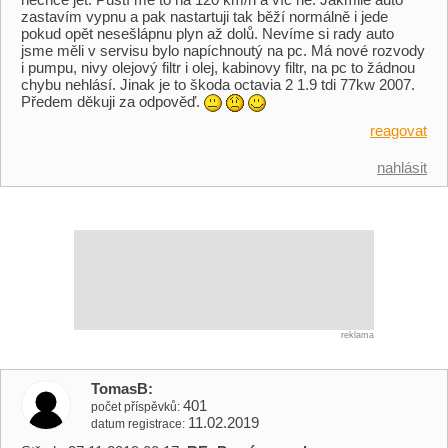
zastavím vypnu a pak nastartuji tak běží normálně i jede
pokud opět nesešlápnu plyn až dolů. Nevíme si rady auto
jsme měli v servisu bylo napíchnoutý na pc. Má nové rozvody
i pumpu, nivy olejový filtr i olej, kabinovy filtr, na pc to žádnou
chybu nehlásí. Jinak je to škoda octavia 2 1.9 tdi 77kw 2007.
Předem děkuji za odpověď.
reagovat
nahlásit
reklama
TomasB
401
počet příspěvků
11.02.2019
datum registrace