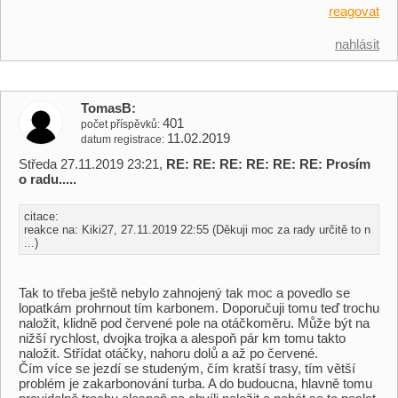
reagovat
nahlásit
TomasB
401
počet příspěvků
11.02.2019
datum registrace
Středa 27.11.2019 23:21,
RE: RE: RE: RE: RE: RE: Prosím
o radu.....
citace:
reakce na: Kiki27, 27.11.2019 22:55 (Děkuji moc za rady určitě to n
...)
Tak to třeba ještě nebylo zahnojený tak moc a povedlo se
lopatkám prohrnout tím karbonem. Doporučuji tomu teď trochu
naložit, klidně pod červené pole na otáčkoměru. Může být na
nižší rychlost, dvojka trojka a alespoň pár km tomu takto
naložit. Střídat otáčky, nahoru dolů a až po červené.
Čím více se jezdí se studeným, čím kratší trasy, tím větší
problém je zakarbonování turba. A do budoucna, hlavně tomu