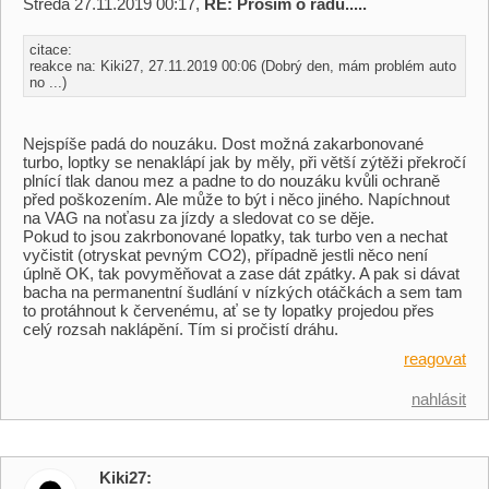
Středa 27.11.2019 00:17,
RE: Prosím o radu.....
citace:
reakce na: Kiki27, 27.11.2019 00:06 (Dobrý den, mám problém auto
no ...)
Nejspíše padá do nouzáku. Dost možná zakarbonované
turbo, loptky se nenaklápí jak by měly, při větší zýtěži překročí
plnící tlak danou mez a padne to do nouzáku kvůli ochraně
před poškozením. Ale může to být i něco jiného. Napíchnout
na VAG na noťasu za jízdy a sledovat co se děje.
Pokud to jsou zakrbonované lopatky, tak turbo ven a nechat
vyčistit (otryskat pevným CO2), případně jestli něco není
úplně OK, tak povyměňovat a zase dát zpátky. A pak si dávat
bacha na permanentní šudlání v nízkých otáčkách a sem tam
to protáhnout k červenému, ať se ty lopatky projedou přes
celý rozsah naklápění. Tím si pročistí dráhu.
reagovat
nahlásit
Kiki27