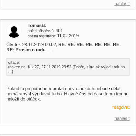
nahlásit
TomasB
401
počet příspěvků
11.02.2019
datum registrace
Čtvrtek 28.11.2019 00:02,
RE: RE: RE: RE: RE: RE: RE:
RE: Prosím o radu.....
citace:
reakce na: Kiki27, 27.11.2019 23:52 (Dobře, zítra až vyjedu tak ho
...)
Pokud to po pořádném protažení v otáčkách nebude dělat,
nemá smysl vyndávat turbo. Hlavně čas od času tomu trochu
naložit do otáček.
reagovat
nahlásit