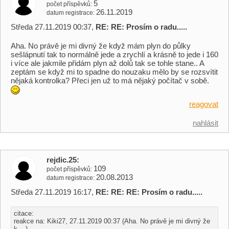
5
počet příspěvků
26.11.2019
datum registrace
Středa 27.11.2019 00:37,
RE: RE: Prosím o radu.....
Aha. No právě je mi divný že když mám plyn do půlky
sešlápnutí tak to normálně jede a zrychlí a krásně to jede i 160
i více ale jakmile přidám plyn až dolů tak se tohle stane.. A
zeptám se když mi to spadne do nouzaku mělo by se rozsvítit
nějaká kontrolka? Přeci jen už to má nějaký počítač v sobě.
reagovat
nahlásit
rejdic.25
109
počet příspěvků
20.08.2013
datum registrace
Středa 27.11.2019 16:17,
RE: RE: RE: Prosím o radu.....
citace:
reakce na: Kiki27, 27.11.2019 00:37 (Aha. No právě je mi divný že
k ...)