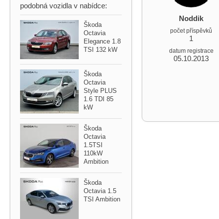
podobná vozidla v nabídce:
Noddik
Škoda
počet příspěvků
Octavia
1
Elegance 1.8
TSI 132 kW
datum registrace
05.10.2013
Škoda
Octavia
Style PLUS
1.6 TDI 85
kW
Škoda
Octavia
1.5TSI
110kW
Ambition
Škoda
Octavia 1.5
TSI Ambition