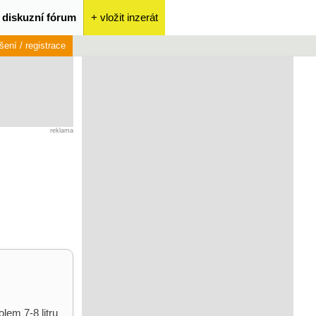
diskuzní fórum
+ vložit inzerát
ášení / registrace
reklama
lem 7-8 litru