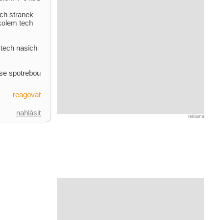
ch stranek
kolem tech
 tech nasich
se spotrebou
reagovat
nahlásit
reklama