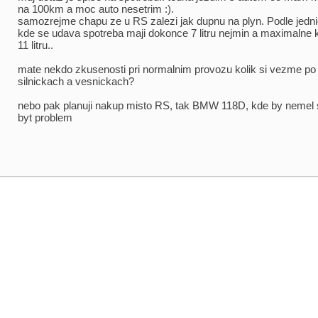
na 100km a moc auto nesetrim :).
samozrejme chapu ze u RS zalezi jak dupnu na plyn. Podle jedni
kde se udava spotreba maji dokonce 7 litru nejmin a maximalne 
11 litru..
mate nekdo zkusenosti pri normalnim provozu kolik si vezme po
silnickach a vesnickach?
nebo pak planuji nakup misto RS, tak BMW 118D, kde by nemel 
byt problem