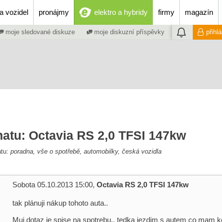
a vozidel
pronájmy
elektro a hybridy
firmy
magazín
moje sledované diskuze
moje diskuzní příspěvky
přihl
matu: Octavia RS 2,0 TFSI 147kw
atu:
poradna, vše o spotřebě, automobilky, česká vozidla
Sobota 05.10.2013 15:00,
Octavia RS 2,0 TFSI 147kw
tak plánuji nákup tohoto auta..
Muj dotaz je spise na spotrebu.. tedka jezdim s autem co mam ko