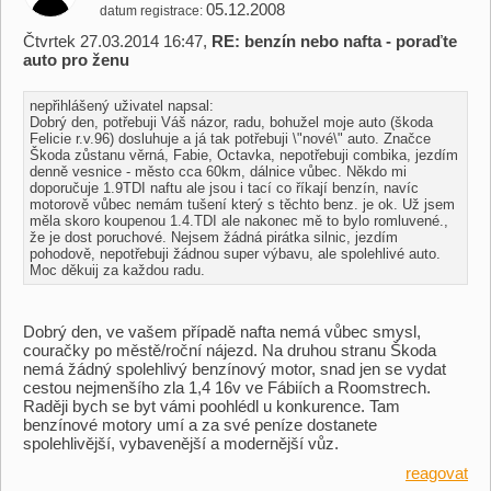
05.12.2008
datum registrace
Čtvrtek 27.03.2014 16:47,
RE: benzín nebo nafta - poraďte
auto pro ženu
nepřihlášený uživatel napsal:
Dobrý den, potřebuji Váš názor, radu, bohužel moje auto (škoda
Felicie r.v.96) dosluhuje a já tak potřebuji \"nové\" auto. Značce
Škoda zůstanu věrná, Fabie, Octavka, nepotřebuji combika, jezdím
denně vesnice - město cca 60km, dálnice vůbec. Někdo mi
doporučuje 1.9TDI naftu ale jsou i tací co říkají benzín, navíc
motorově vůbec nemám tušení který s těchto benz. je ok. Už jsem
měla skoro koupenou 1.4.TDI ale nakonec mě to bylo romluvené.,
že je dost poruchové. Nejsem žádná pirátka silnic, jezdím
pohodově, nepotřebuji žádnou super výbavu, ale spolehlivé auto.
Moc děkuij za každou radu.
Dobrý den, ve vašem případě nafta nemá vůbec smysl,
couračky po městě/roční nájezd. Na druhou stranu Škoda
nemá žádný spolehlivý benzínový motor, snad jen se vydat
cestou nejmenšího zla 1,4 16v ve Fábiích a Roomstrech.
Raději bych se byt vámi poohlédl u konkurence. Tam
benzínové motory umí a za své peníze dostanete
spolehlivější, vybavenější a modernější vůz.
reagovat