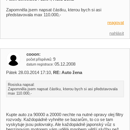
Zapomněla jsem napsat částku, kterou bych si asi
představovala max 110.000,-
reagovat
nahlásit
cooon
9
počet příspěvků
05.12.2008
datum registrace
Pátek 28.03.2014 17:10,
RE: Auto žena
Rosiska napsal:
Zapomněla jsem napsat částku, kterou bych si asi představovala
max 110.000,-
Kupte auto za 90000 a 20000 nechte na nutné opravy olej filtry
rozvody. Každopádně vyhněte se bazarům, to co se tam
vyskytuje jsou polovraky. Ale každopádně japonský vůz s
benzínovým motorem vám udělá mnohem větší službu než