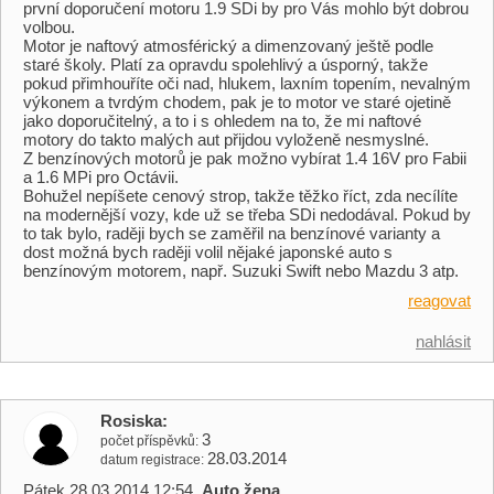
první doporučení motoru 1.9 SDi by pro Vás mohlo být dobrou
volbou.
Motor je naftový atmosférický a dimenzovaný ještě podle
staré školy. Platí za opravdu spolehlivý a úsporný, takže
pokud přimhouříte oči nad, hlukem, laxním topením, nevalným
výkonem a tvrdým chodem, pak je to motor ve staré ojetině
jako doporučitelný, a to i s ohledem na to, že mi naftové
motory do takto malých aut přijdou vyloženě nesmyslné.
Z benzínových motorů je pak možno vybírat 1.4 16V pro Fabii
a 1.6 MPi pro Octávii.
Bohužel nepíšete cenový strop, takže těžko říct, zda necílíte
na modernější vozy, kde už se třeba SDi nedodával. Pokud by
to tak bylo, raději bych se zaměřil na benzínové varianty a
dost možná bych raději volil nějaké japonské auto s
benzínovým motorem, např. Suzuki Swift nebo Mazdu 3 atp.
reagovat
nahlásit
Rosiska
3
počet příspěvků
28.03.2014
datum registrace
Pátek 28.03.2014 12:54,
Auto žena