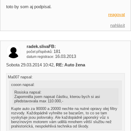
toto by som aj podpísal.
reagovat
nahlásit
radek.slivaFB
181
počet příspěvků
16.03.2013
datum registrace
Sobota 29.03.2014 10:42,
RE: Auto žena
Ma007 napsal:
cooon napsal:
Rosiska napsal:
Zapomněla jsem napsat částku, kterou bych si asi
představovala max 110.000,-
Kupte auto za 90000 a 20000 nechte na nutné opravy olej filtry
rozvody. Každopádně vyhněte se bazarům, to co se tam
vyskytuje jsou polovraky. Ale každopádně japonský vůz s
benzínovým motorem vám udělá mnohem větší službu než
prahistorická, nespolehlivá technika od škody.