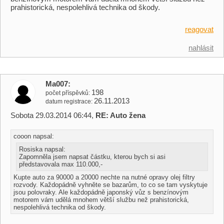
prahistorická, nespolehlivá technika od škody.
reagovat
nahlásit
Ma007
198
počet příspěvků
26.11.2013
datum registrace
Sobota 29.03.2014 06:44,
RE: Auto žena
cooon napsal:
Rosiska napsal:
Zapomněla jsem napsat částku, kterou bych si asi
představovala max 110.000,-
Kupte auto za 90000 a 20000 nechte na nutné opravy olej filtry
rozvody. Každopádně vyhněte se bazarům, to co se tam vyskytuje
jsou polovraky. Ale každopádně japonský vůz s benzínovým
motorem vám udělá mnohem větší službu než prahistorická,
nespolehlivá technika od škody.