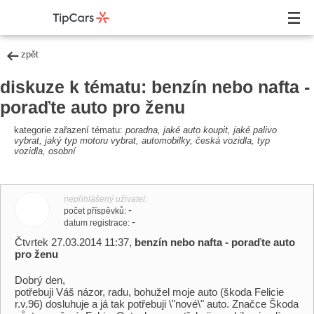
zpět
diskuze k tématu: benzín nebo nafta -
poraďte auto pro ženu
kategorie zařazení tématu:
poradna, jaké auto koupit, jaké palivo
vybrat, jaký typ motoru vybrat, automobilky, česká vozidla, typ
vozidla, osobní
nepřihlášený uživatel
-
počet příspěvků
-
datum registrace
Čtvrtek 27.03.2014 11:37,
benzín nebo nafta - poraďte auto
pro ženu
Dobrý den,
potřebuji Váš názor, radu, bohužel moje auto (škoda Felicie
r.v.96) dosluhuje a já tak potřebuji \"nové\" auto. Značce Škoda