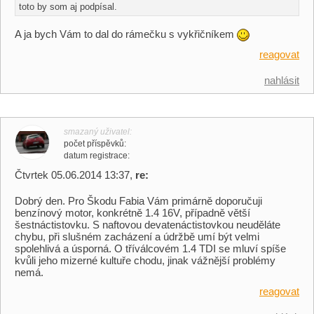
toto by som aj podpísal.
A ja bych Vám to dal do rámečku s vykřičníkem
reagovat
nahlásit
smazaný uživatel
počet příspěvků
datum registrace
Čtvrtek 05.06.2014 13:37,
re:
Dobrý den. Pro Škodu Fabia Vám primárně doporučuji
benzínový motor, konkrétně 1.4 16V, případně větší
šestnáctistovku. S naftovou devatenáctistovkou neuděláte
chybu, při slušném zacházení a údržbě umí být velmi
spolehlivá a úsporná. O tříválcovém 1.4 TDI se mluví spíše
kvůli jeho mizerné kultuře chodu, jinak vážnější problémy
nemá.
reagovat