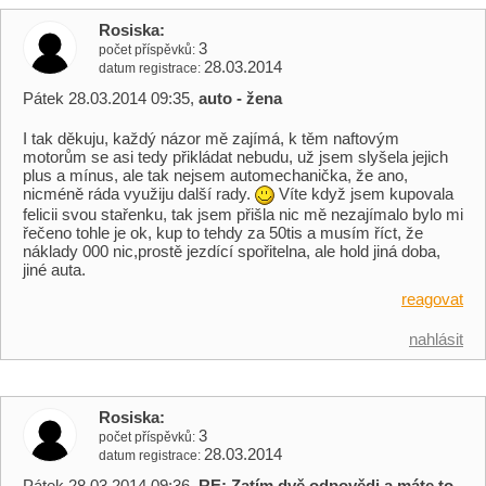
Rosiska
3
počet příspěvků
28.03.2014
datum registrace
Pátek 28.03.2014 09:35,
auto - žena
I tak děkuju, každý názor mě zajímá, k těm naftovým
motorům se asi tedy přikládat nebudu, už jsem slyšela jejich
plus a mínus, ale tak nejsem automechanička, že ano,
nicméně ráda využiju další rady.
Víte když jsem kupovala
felicii svou stařenku, tak jsem přišla nic mě nezajímalo bylo mi
řečeno tohle je ok, kup to tehdy za 50tis a musím říct, že
náklady 000 nic,prostě jezdící spořitelna, ale hold jiná doba,
jiné auta.
reagovat
nahlásit
Rosiska
3
počet příspěvků
28.03.2014
datum registrace
Pátek 28.03.2014 09:36,
RE: Zatím dvě odpovědi a máte to