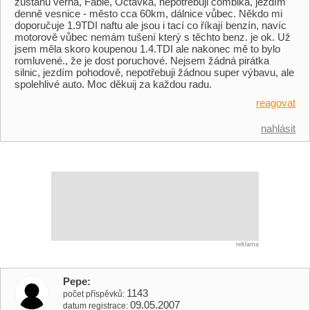
zůstanu věrná, Fabie, Octavka, nepotřebuji combika, jezdím
denně vesnice - město cca 60km, dálnice vůbec. Někdo mi
doporučuje 1.9TDI naftu ale jsou i tací co říkají benzín, navíc
motorově vůbec nemám tušení který s těchto benz. je ok. Už
jsem měla skoro koupenou 1.4.TDI ale nakonec mě to bylo
romluvené., že je dost poruchové. Nejsem žádná pirátka
silnic, jezdím pohodově, nepotřebuji žádnou super výbavu, ale
spolehlivé auto. Moc děkuij za každou radu.
reagovat
nahlásit
reklama
Pepe
1143
počet příspěvků
09.05.2007
datum registrace