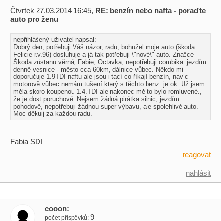
Čtvrtek 27.03.2014 16:45,
RE: benzín nebo nafta - poraďte
auto pro ženu
nepřihlášený uživatel napsal:
Dobrý den, potřebuji Váš názor, radu, bohužel moje auto (škoda
Felicie r.v.96) dosluhuje a já tak potřebuji \"nové\" auto. Značce
Škoda zůstanu věrná, Fabie, Octavka, nepotřebuji combika, jezdím
denně vesnice - město cca 60km, dálnice vůbec. Někdo mi
doporučuje 1.9TDI naftu ale jsou i tací co říkají benzín, navíc
motorově vůbec nemám tušení který s těchto benz. je ok. Už jsem
měla skoro koupenou 1.4.TDI ale nakonec mě to bylo romluvené.,
že je dost poruchové. Nejsem žádná pirátka silnic, jezdím
pohodově, nepotřebuji žádnou super výbavu, ale spolehlivé auto.
Moc děkuij za každou radu.
Fabia SDI
reagovat
nahlásit
cooon
9
počet příspěvků