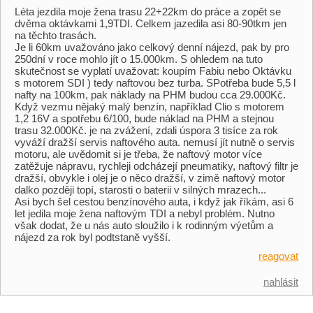
Léta jezdila moje žena trasu 22+22km do práce a zopět se
dvěma oktávkami 1,9TDI. Celkem jazedila asi 80-90tkm jen
na těchto trasách.
Je li 60km uvažováno jako celkový denní nájezd, pak by pro
250dní v roce mohlo jít o 15.000km. S ohledem na tuto
skutečnost se vyplatí uvažovat: koupím Fabiu nebo Oktávku
s motorem SDI ) tedy naftovou bez turba. SPotřeba bude 5,5 l
nafty na 100km, pak náklady na PHM budou cca 29.000Kč.
Když vezmu nějaký malý benzín, například Clio s motorem
1,2 16V a spotřebu 6/100, bude náklad na PHM a stejnou
trasu 32.000Kč. je na zvážení, zdali úspora 3 tisíce za rok
vyváží dražší servis naftového auta. nemusí jít nutně o servis
motoru, ale uvědomit si je třeba, že naftový motor více
zatěžuje nápravu, rychleji odcházejí pneumatiky, naftový filtr je
dražší, obvykle i olej je o něco dražší, v zimě naftový motor
dalko později topí, starosti o baterii v silných mrazech...
Asi bych šel cestou benzínového auta, i když jak říkám, asi 6
let jedila moje žena naftovým TDI a nebyl problém. Nutno
však dodat, že u nás auto sloužilo i k rodinným výetům a
nájezd za rok byl podtstaně vyšší.
reagovat
nahlásit