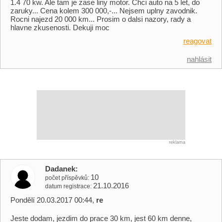
1.4 70 kw. Ale tam je zase liny motor. Chci auto na 5 let, do
zaruky... Cena kolem 300 000,-... Nejsem uplny zavodnik.
Rocni najezd 20 000 km... Prosim o dalsi nazory, rady a
hlavne zkusenosti. Dekuji moc
reagovat
nahlásit
reklama
Dadanek
10
počet příspěvků
21.10.2016
datum registrace
Pondělí 20.03.2017 00:44,
re
Jeste dodam, jezdim do prace 30 km, jest 60 km denne,