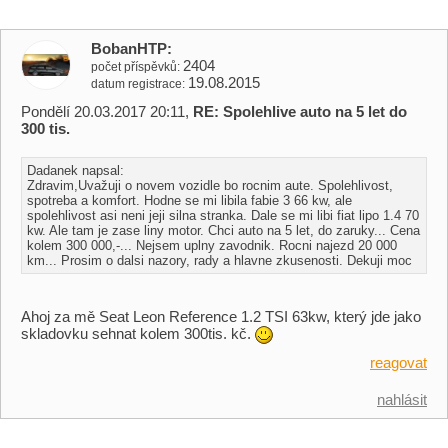
BobanHTP
2404
počet příspěvků
19.08.2015
datum registrace
Pondělí 20.03.2017 20:11,
RE: Spolehlive auto na 5 let do
300 tis.
Dadanek napsal:
Zdravim,Uvažuji o novem vozidle bo rocnim aute. Spolehlivost,
spotreba a komfort. Hodne se mi libila fabie 3 66 kw, ale
spolehlivost asi neni jeji silna stranka. Dale se mi libi fiat lipo 1.4 70
kw. Ale tam je zase liny motor. Chci auto na 5 let, do zaruky... Cena
kolem 300 000,-... Nejsem uplny zavodnik. Rocni najezd 20 000
km... Prosim o dalsi nazory, rady a hlavne zkusenosti. Dekuji moc
Ahoj za mě Seat Leon Reference 1.2 TSI 63kw, který jde jako
skladovku sehnat kolem 300tis. kč.
reagovat
nahlásit