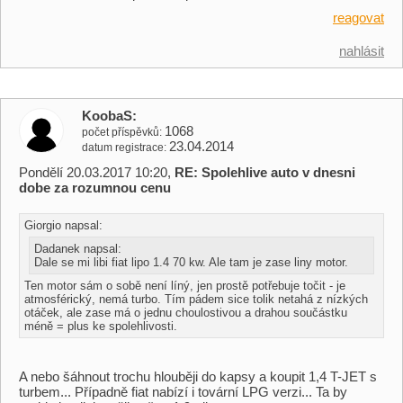
reagovat
nahlásit
KoobaS
1068
počet příspěvků
23.04.2014
datum registrace
Pondělí 20.03.2017 10:20,
RE: Spolehlive auto v dnesni
dobe za rozumnou cenu
Giorgio napsal:
Dadanek napsal:
Dale se mi libi fiat lipo 1.4 70 kw. Ale tam je zase liny motor.
Ten motor sám o sobě není líný, jen prostě potřebuje točit - je
atmosférický, nemá turbo. Tím pádem sice tolik netahá z nízkých
otáček, ale zase má o jednu choulostivou a drahou součástku
méně = plus ke spolehlivosti.
A nebo šáhnout trochu hlouběji do kapsy a koupit 1,4 T-JET s
turbem... Případně fiat nabízí i tovární LPG verzi... Ta by