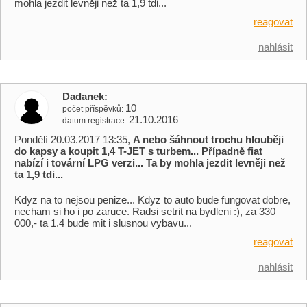
mohla jezdit levněji než ta 1,9 tdi...
reagovat
nahlásit
Dadanek
10
počet příspěvků
21.10.2016
datum registrace
Pondělí 20.03.2017 13:35,
A nebo šáhnout trochu hlouběji
do kapsy a koupit 1,4 T-JET s turbem... Případně fiat
nabízí i tovární LPG verzi... Ta by mohla jezdit levněji než
ta 1,9 tdi...
Kdyz na to nejsou penize... Kdyz to auto bude fungovat dobre,
necham si ho i po zaruce. Radsi setrit na bydleni :), za 330
000,- ta 1.4 bude mit i slusnou vybavu...
reagovat
nahlásit