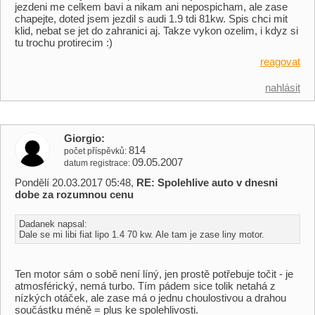
jezdeni me celkem bavi a nikam ani nepospicham, ale zase
chapejte, doted jsem jezdil s audi 1.9 tdi 81kw. Spis chci mit
klid, nebat se jet do zahranici aj. Takze vykon ozelim, i kdyz si
tu trochu protirecim :)
reagovat
nahlásit
Giorgio
814
počet příspěvků
09.05.2007
datum registrace
Pondělí 20.03.2017 05:48,
RE: Spolehlive auto v dnesni
dobe za rozumnou cenu
Dadanek napsal:
Dale se mi libi fiat lipo 1.4 70 kw. Ale tam je zase liny motor.
Ten motor sám o sobě není líný, jen prostě potřebuje točit - je
atmosférický, nemá turbo. Tím pádem sice tolik netahá z
nízkých otáček, ale zase má o jednu choulostivou a drahou
součástku méně = plus ke spolehlivosti.