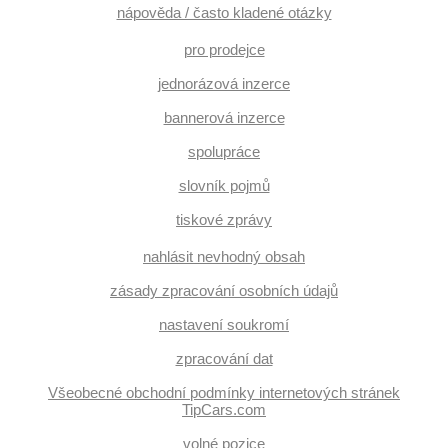
nápověda / často kladené otázky
pro prodejce
jednorázová inzerce
bannerová inzerce
spolupráce
slovník pojmů
tiskové zprávy
nahlásit nevhodný obsah
zásady zpracování osobních údajů
nastavení soukromí
zpracování dat
Všeobecné obchodní podmínky internetových stránek
TipCars.com
volné pozice