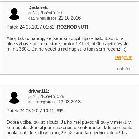
Dadanek
10
počet příspěvků
21.10.2016
datum registrace
Pátek 24.03.2017 01:51,
ROZHODNUTI
Ahoj, tak oznamuji, ze jsem si koupil Tipo v hatchbacku, v
plne vybave pul roku stare, motor 1.4t-jet, 5000 najeto. Vyslo
mi na 360k. Dame vedet a rad napisu o tom sem recenzi. :)
reagovat
nahlásit
driver111
528
počet příspěvků
13.03.2013
datum registrace
Pátek 24.03.2017 10:11,
RE:
Dobrá volba, tak atˇslouží. Já ho měl původně taky v merku v
kombi, ale skončil jsem nakonec u konkurence, kde se nedalo
odolat nabídce, díky tomu, že už jsme tam jedno auto už brali.