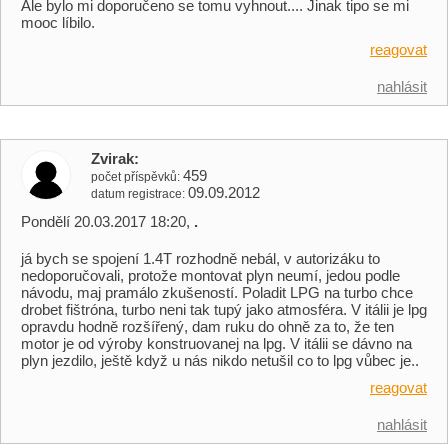
Ale bylo mi doporučeno se tomu vyhnout.... Jinak tipo se mi
mooc líbilo.
reagovat
nahlásit
Zvirak
459
počet příspěvků
09.09.2012
datum registrace
Pondělí 20.03.2017 18:20,
.
já bych se spojení 1.4T rozhodně nebál, v autorizáku to
nedoporučovali, protože montovat plyn neumí, jedou podle
návodu, maj pramálo zkušeností. Poladit LPG na turbo chce
drobet fištróna, turbo neni tak tupý jako atmosféra. V itálii je lpg
opravdu hodně rozšířený, dam ruku do ohně za to, že ten
motor je od výroby konstruovanej na lpg. V itálii se dávno na
plyn jezdilo, ještě když u nás nikdo netušil co to lpg vůbec je..
reagovat
nahlásit