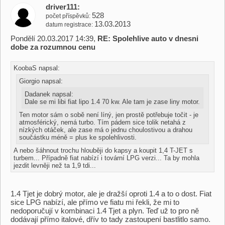
driver111
528
počet příspěvků
13.03.2013
datum registrace
Pondělí 20.03.2017 14:39,
RE: Spolehlive auto v dnesni
dobe za rozumnou cenu
KoobaS napsal:
Giorgio napsal:
Dadanek napsal:
Dale se mi libi fiat lipo 1.4 70 kw. Ale tam je zase liny motor.
Ten motor sám o sobě není líný, jen prostě potřebuje točit - je
atmosférický, nemá turbo. Tím pádem sice tolik netahá z
nízkých otáček, ale zase má o jednu choulostivou a drahou
součástku méně = plus ke spolehlivosti.
A nebo šáhnout trochu hlouběji do kapsy a koupit 1,4 T-JET s
turbem... Případně fiat nabízí i tovární LPG verzi... Ta by mohla
jezdit levněji než ta 1,9 tdi...
1.4 Tjet je dobrý motor, ale je dražší oproti 1.4 a to o dost. Fiat
sice LPG nabízí, ale přímo ve fiatu mi řekli, že mi to
nedoporučují v kombinaci 1.4 Tjet a plyn. Teď už to pro ně
dodávají přímo italové, dřív to tady zastoupení bastlitlo samo.