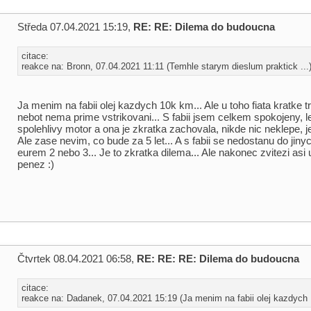
Středa 07.04.2021 15:19,
RE: RE: Dilema do budoucna
citace:
reakce na: Bronn, 07.04.2021 11:11 (Temhle starym dieslum praktick ...
Ja menim na fabii olej kazdych 10k km... Ale u toho fiata kratke t
nebot nema prime vstrikovani... S fabii jsem celkem spokojeny, le
spolehlivy motor a ona je zkratka zachovala, nikde nic neklepe, je
Ale zase nevim, co bude za 5 let... A s fabii se nedostanu do jin
eurem 2 nebo 3... Je to zkratka dilema... Ale nakonec zvitezi asi 
penez :)
Čtvrtek 08.04.2021 06:58,
RE: RE: RE: Dilema do budoucna
citace:
reakce na: Dadanek, 07.04.2021 15:19 (Ja menim na fabii olej kazdych .