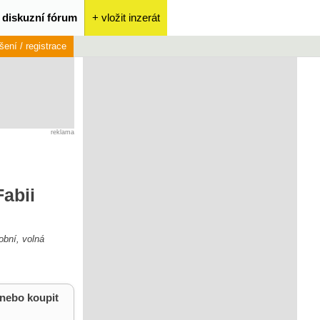
diskuzní fórum
+ vložit inzerát
ášení / registrace
reklama
Fabii
obní, volná
 nebo koupit