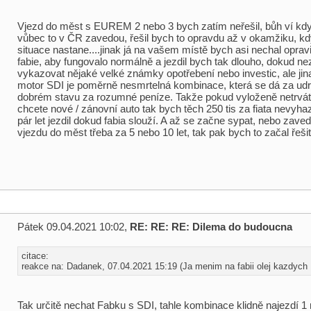
Vjezd do měst s EUREM 2 nebo 3 bych zatím neřešil, bůh ví kdy
vůbec to v ČR zavedou, řešil bych to opravdu až v okamžiku, kd
situace nastane....jinak já na vašem místě bych asi nechal opravi
fabie, aby fungovalo normálně a jezdil bych tak dlouho, dokud n
vykazovat nějaké velké známky opotřebení nebo investic, ale jina
motor SDI je poměrně nesmrtelná kombinace, která se dá za udr
dobrém stavu za rozumné peníze. Takže pokud vyloženě netrvát
chcete nové / zánovní auto tak bych těch 250 tis za fiata nevyhaz
pár let jezdil dokud fabia slouží. A až se začne sypat, nebo zav
vjezdu do měst třeba za 5 nebo 10 let, tak pak bych to začal řešit
Pátek 09.04.2021 10:02,
RE: RE: RE: Dilema do budoucna
citace:
reakce na: Dadanek, 07.04.2021 15:19 (Ja menim na fabii olej kazdych .
Tak určitě nechat Fabku s SDI, tahle kombinace klidně najezdí 1