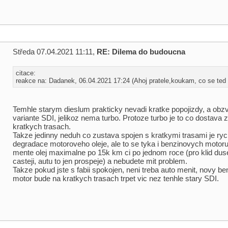
Středa 07.04.2021 11:11,
RE: Dilema do budoucna
citace:
reakce na: Dadanek, 06.04.2021 17:24 (Ahoj pratele,koukam, co se ted .
Temhle starym dieslum prakticky nevadi kratke popojizdy, a obzv
variante SDI, jelikoz nema turbo. Protoze turbo je to co dostava 
kratkych trasach.
Takze jedinny neduh co zustava spojen s kratkymi trasami je rych
degradace motoroveho oleje, ale to se tyka i benzinovych motor
mente olej maximalne po 15k km ci po jednom roce (pro klid dus
casteji, autu to jen prospeje) a nebudete mit problem.
Takze pokud jste s fabii spokojen, neni treba auto menit, novy b
motor bude na kratkych trasach trpet vic nez tenhle stary SDI.