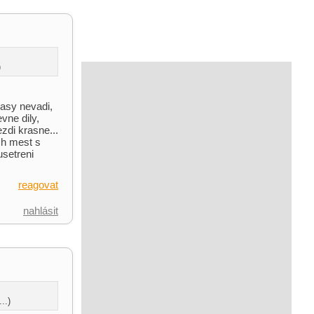
)
rasy nevadi,
vne dily,
zdi krasne...
ych mest s
usetreni
reagovat
nahlásit
..)