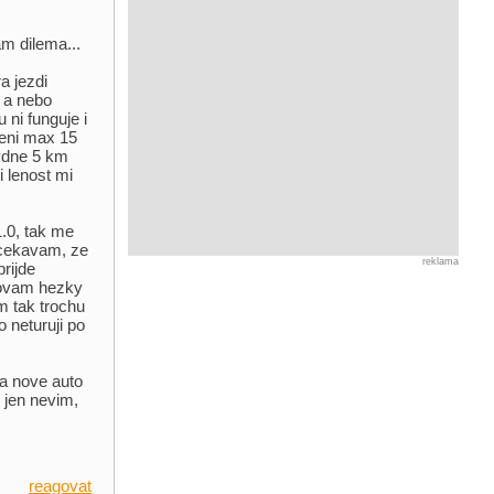
m dilema...
a jezdi
 a nebo
 ni funguje i
deni max 15
tydne 5 km
i lenost mi
1.0, tak me
 ocekavam, ze
reklama
prijde
hovam hezky
am tak trochu
o neturuji po
a nove auto
 jen nevim,
reagovat