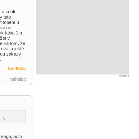
 a zdali
y tato
t topení u
ezačne
k fabia 1 a
žet v
e na tom, že
oval a ještě
edou zákazy
.
reagovat
reklama
nahlásit
..)
 mega, auto