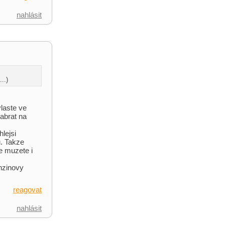
nahlásit
..)
laste ve
zabrat na
lejsi
u. Takze
e muzete i
enzinovy
reagovat
nahlásit