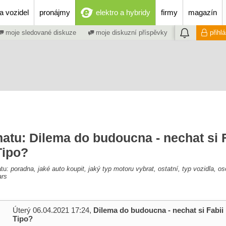
a vozidel
pronájmy
elektro a hybridy
firmy
magazín
moje sledované diskuze
moje diskuzní příspěvky
přihl
atu: Dilema do budoucna - nechat si 
Tipo?
atu:
poradna, jaké auto koupit, jaký typ motoru vybrat, ostatní, typ vozidla, os
ars
Úterý 06.04.2021 17:24,
Dilema do budoucna - nechat si Fabii
Tipo?