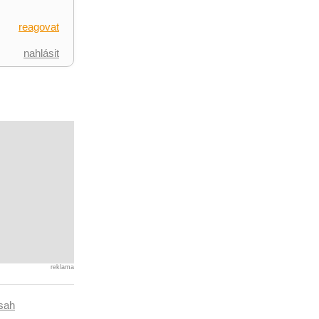
reagovat
nahlásit
reklama
sah