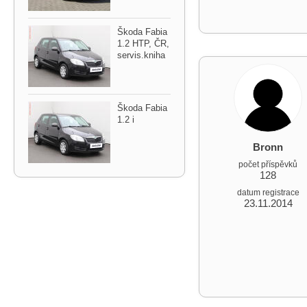
Škoda Fabia
1.2 HTP,​ ČR,​
servis.kniha
Škoda Fabia
1.2 i
Bronn
počet příspěvků
128
datum registrace
23.11.2014