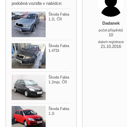
podobná vozidla v nabídce:
Škoda Fabia
1.2i,​ ČR
Dadanek
počet příspěvků
10
datum registrace
Škoda Fabia
21.10.2016
1.4TDi
Škoda Fabia
1.2mpi,​ ČR
Škoda Fabia
1.2i