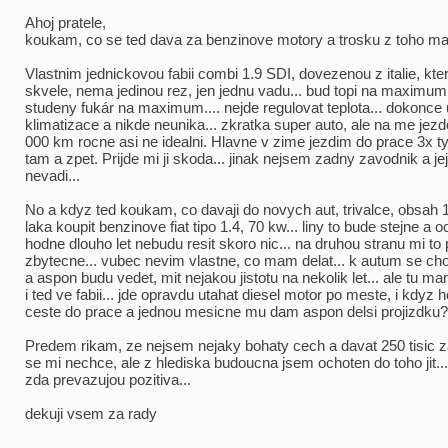
Ahoj pratele,
koukam, co se ted dava za benzinove motory a trosku z toho ma
Vlastnim jednickovou fabii combi 1.9 SDI, dovezenou z italie, kter
skvele, nema jedinou rez, jen jednu vadu... bud topi na maximum
studeny fukár na maximum.... nejde regulovat teplota... dokonce u
klimatizace a nikde neunika... zkratka super auto, ale na me jez
000 km rocne asi ne idealni. Hlavne v zime jezdim do prace 3x 
tam a zpet. Prijde mi ji skoda... jinak nejsem zadny zavodnik a jej
nevadi...
No a kdyz ted koukam, co davaji do novych aut, trivalce, obsah 
laka koupit benzinove fiat tipo 1.4, 70 kw... liny to bude stejne a
hodne dlouho let nebudu resit skoro nic... na druhou stranu mi to 
zbytecne... vubec nevim vlastne, co mam delat... k autum se c
a aspon budu vedet, mit nejakou jistotu na nekolik let... ale tu m
i ted ve fabii... jde opravdu utahat diesel motor po meste, i kdyz h
ceste do prace a jednou mesicne mu dam aspon delsi projizdku?
Predem rikam, ze nejsem nejaky bohaty cech a davat 250 tisic z
se mi nechce, ale z hlediska budoucna jsem ochoten do toho jit...
zda prevazujou pozitiva...
dekuji vsem za rady