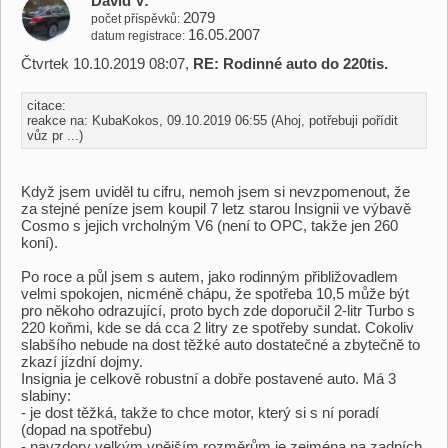
David V
2079
počet příspěvků
16.05.2007
datum registrace
Čtvrtek 10.10.2019 08:07,
RE: Rodinné auto do 220tis.
citace:
reakce na: KubaKokos, 09.10.2019 06:55 (Ahoj, potřebuji pořídit
vůz pr ...)
Když jsem uviděl tu cifru, nemoh jsem si nevzpomenout, že
za stejné peníze jsem koupil 7 letz starou Insignii ve výbavě
Cosmo s jejich vrcholným V6 (není to OPC, takže jen 260
koní).
Po roce a půl jsem s autem, jako rodinným přibližovadlem
velmi spokojen, nicméně chápu, že spotřeba 10,5 může být
pro někoho odrazující, proto bych zde doporučil 2-litr Turbo s
220 koňmi, kde se dá cca 2 litry ze spotřeby sundat. Cokoliv
slabšího nebude na dost těžké auto dostatečné a zbytečně to
zkazí jízdní dojmy.
Insignia je celkově robustní a dobře postavené auto. Má 3
slabiny:
- je dost těžká, takže to chce motor, který si s ní poradí
(dopad na spotřebu)
- navzdory velkým vnějším rozměrům je zejména na zadních