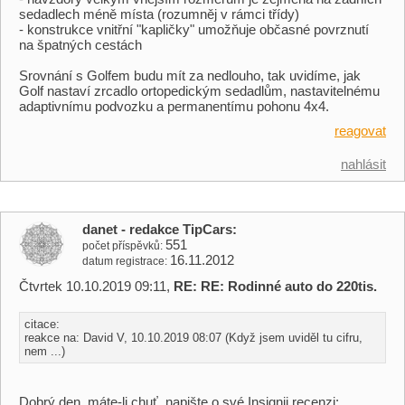
sedadlech méně místa (rozumněj v rámci třídy)
- konstrukce vnitřní "kapličky" umožňuje občasné povrznutí
na špatných cestách
Srovnání s Golfem budu mít za nedlouho, tak uvidíme, jak
Golf nastaví zrcadlo ortopedickým sedadlům, nastavitelnému
adaptivnímu podvozku a permanentímu pohonu 4x4.
reagovat
nahlásit
danet - redakce TipCars
551
počet příspěvků
16.11.2012
datum registrace
Čtvrtek 10.10.2019 09:11,
RE: RE: Rodinné auto do 220tis.
citace:
reakce na: David V, 10.10.2019 08:07 (Když jsem uviděl tu cifru,
nem ...)
Dobrý den, máte-li chuť, napište o své Insignii recenzi: