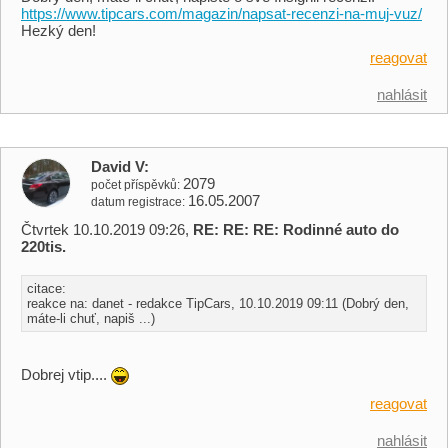
https://www.tipcars.com/magazin/napsat-recenzi-na-muj-vuz/
Hezký den!
reagovat
nahlásit
David V
2079
počet příspěvků
16.05.2007
datum registrace
Čtvrtek 10.10.2019 09:26,
RE: RE: RE: Rodinné auto do
220tis.
citace:
reakce na: danet - redakce TipCars, 10.10.2019 09:11 (Dobrý den,
máte-li chuť, napiš ...)
Dobrej vtip....
reagovat
nahlásit