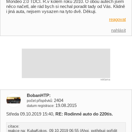
Mondeo 2.0 TDCI. R.v kolem roku 2010. O obou autech jsem
něco načetl, ale rád bych si nechal poradit tady od Vás. Klidně
i jiná auta, nejsem vysazen na tyto dvě. Děkuji.
reagovat
nahlásit
reklama
BobanHTP
2404
počet příspěvků
19.08.2015
datum registrace
Středa 09.10.2019 15:40,
RE: Rodinné auto do 220tis.
citace:
reakce na: KubaKokos, 09.10.2019 06:55 (Ahoj, potřebuji pořídit