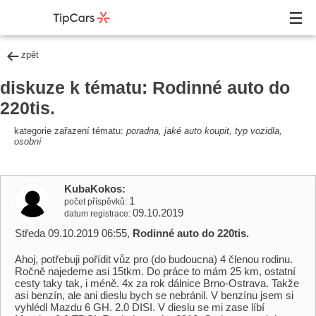
zpět
diskuze k tématu: Rodinné auto do
220tis.
kategorie zařazení tématu:
poradna, jaké auto koupit, typ vozidla,
osobní
KubaKokos
1
počet příspěvků
09.10.2019
datum registrace
Středa 09.10.2019 06:55,
Rodinné auto do 220tis.
Ahoj, potřebuji pořídit vůz pro (do budoucna) 4 členou rodinu.
Ročně najedeme asi 15tkm. Do práce to mám 25 km, ostatní
cesty taky tak, i méně. 4x za rok dálnice Brno-Ostrava. Takže
asi benzín, ale ani dieslu bych se nebránil. V benzínu jsem si
vyhlédl Mazdu 6 GH. 2.0 DISI. V dieslu se mi zase líbí