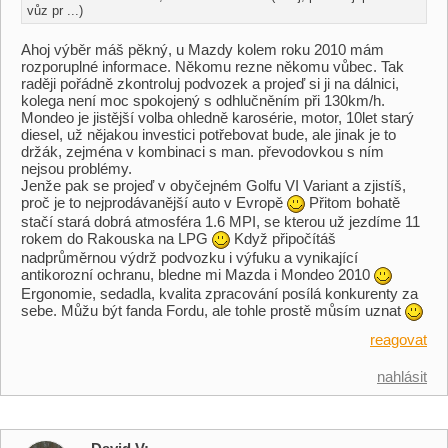
vůz pr ...)
Ahoj výběr máš pěkný, u Mazdy kolem roku 2010 mám
rozporuplné informace. Někomu rezne někomu vůbec. Tak
raději pořádně zkontroluj podvozek a projeď si ji na dálnici,
kolega není moc spokojený s odhlučněním při 130km/h.
Mondeo je jistější volba ohledně karosérie, motor, 10let starý
diesel, už nějakou investici potřebovat bude, ale jinak je to
držák, zejména v kombinaci s man. převodovkou s ním
nejsou problémy.
Jenže pak se projeď v obyčejném Golfu VI Variant a zjistíš,
proč je to nejprodávanější auto v Evropě
Přitom bohatě
stačí stará dobrá atmosféra 1.6 MPI, se kterou už jezdíme 11
rokem do Rakouska na LPG
Když připočítáš
nadprůměrnou výdrž podvozku i výfuku a vynikající
antikorozní ochranu, bledne mi Mazda i Mondeo 2010
Ergonomie, sedadla, kvalita zpracování posílá konkurenty za
sebe. Můžu být fanda Fordu, ale tohle prostě můsím uznat
reagovat
nahlásit