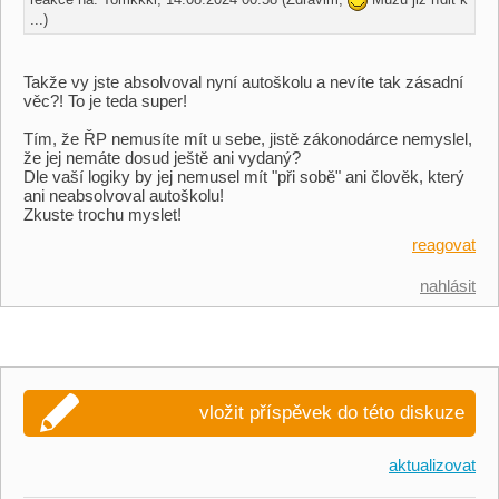
...)
Takže vy jste absolvoval nyní autoškolu a nevíte tak zásadní
věc?! To je teda super!
Tím, že ŘP nemusíte mít u sebe, jistě zákonodárce nemyslel,
že jej nemáte dosud ještě ani vydaný?
Dle vaší logiky by jej nemusel mít "při sobě" ani člověk, který
ani neabsolvoval autoškolu!
Zkuste trochu myslet!
reagovat
nahlásit
vložit příspěvek do této diskuze
aktualizovat