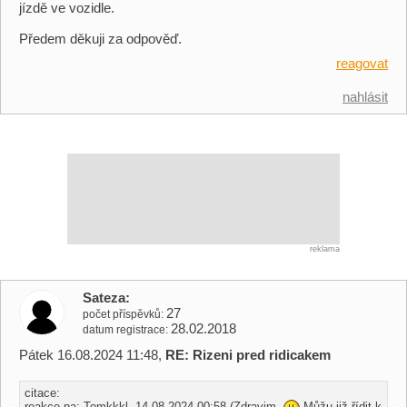
jízdě ve vozidle.
Předem děkuji za odpověď.
reagovat
nahlásit
reklama
Sateza
27
počet příspěvků
28.02.2018
datum registrace
Pátek 16.08.2024 11:48,
RE: Rizeni pred ridicakem
citace:
reakce na: Tomkkkl, 14.08.2024 00:58 (Zdravim,
Můžu již řídit k