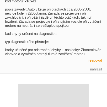
kód motoru:
x18xe1
popis závady: Auto vibruje při otáčkách cca 2000-2500,
nejvíce kolem 2200ot./min. Závada se projevuje i při
zrychlování, i při běžní jízdě při těchto otáčkách, tak i při
brždění. Závada se projevuje i při stojícím vozidle při vytáčení
motoru na neutrál, i se sešláplou spojkou.
kód chyby určené na diagnostice: -
typ diagnostického přístroje: -
kroky učiněné pro odstranění chyby + následky: Zkontrolován
vlnovec a vyměněn natrhlý tlumič zavěšení motoru.
reagovat
nahlásit