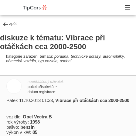
zpět
diskuze k tématu: Vibrace při
otáčkách cca 2000-2500
kategorie zařazení tématu:
poradna, technické dotazy, automobilky,
německá vozidla, typ vozidla, osobní
nepřihlášený uživatel
-
počet příspěvků
-
datum registrace
Pátek 11.10.2013 01:33,
Vibrace při otáčkách cca 2000-2500
vozidlo:
Opel Vectra B
rok výroby:
1998
palivo:
benzin
výkon v kW:
85