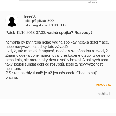
reklama
free78
300
počet příspěvků
19.09.2008
datum registrace
Pátek 11.10.2013 07:03,
vadná spojka? Rozvody?
nemohla by být třeba nějak vadná spojka? nějaká deformace,
nebo nevyváženost díky této závadě....
I když, tak mne ještě napadá, nedělaly se náhodou rozvody?
Znám člověka co je namontoval přeskočené o zub. Sice se to
nepotkalo, ale motor taky dost divně vibroval. A asi bych teda
taky zkusil sundat dekl od rozvodů, jestli ta nevyváženost
není tam.
P.S.: ten natrhlý tlumič je už jen následek. Chce to najít
příčinu.
reagovat
nahlásit