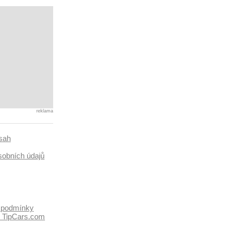
reklama
sah
sobních údajů
 podmínky
k TipCars.com