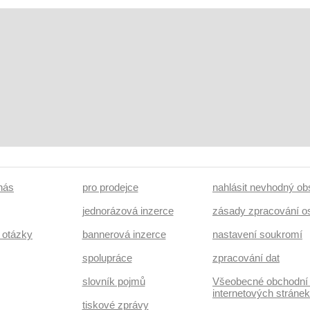
 nás
pro prodejce
nahlásit nevhodný ob
jednorázová inzerce
zásady zpracování o
 otázky
bannerová inzerce
nastavení soukromí
spolupráce
zpracování dat
slovník pojmů
Všeobecné obchodní
internetových stráne
tiskové zprávy