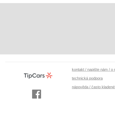
kontakt / napište nám / o
technická podpora
nápověda / často kladené