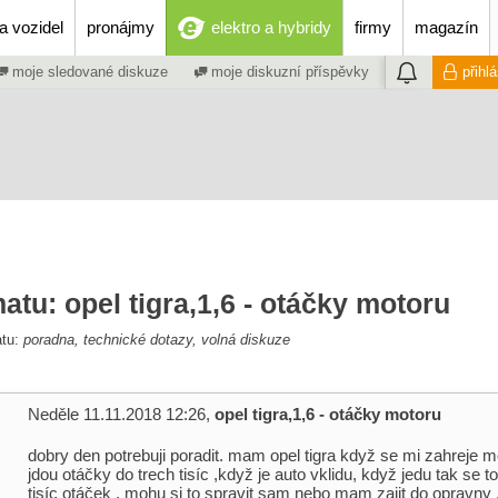
a vozidel
pronájmy
elektro a hybridy
firmy
magazín
moje sledované diskuze
moje diskuzní příspěvky
přihl
atu: opel tigra,1,6 - otáčky motoru
atu:
poradna, technické dotazy, volná diskuze
Neděle 11.11.2018 12:26,
opel tigra,1,6 - otáčky motoru
dobry den potrebuji poradit. mam opel tigra když se mi zahreje m
jdou otáčky do trech tisíc ,když je auto vklidu, když jedu tak se t
tisíc otáček , mohu si to spravit sam nebo mam zajit do opravny 