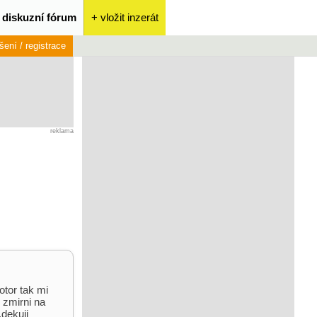
diskuzní fórum
+ vložit inzerát
ášení / registrace
reklama
otor tak mi
o zmirni na
,dekuji