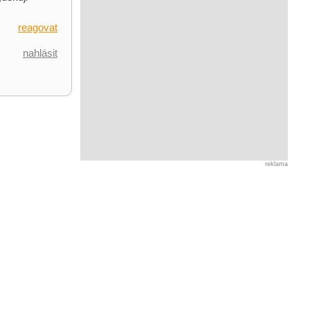
reagovat
nahlásit
reklama