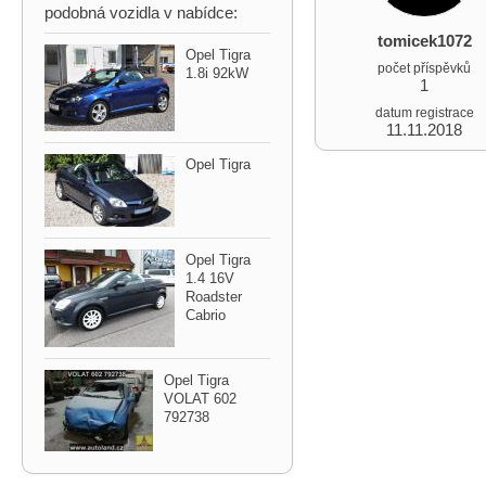
podobná vozidla v nabídce:
tomicek1072
Opel Tigra
počet příspěvků
1.8i 92kW
1
datum registrace
11.11.2018
Opel Tigra
Opel Tigra
1.4 16V
Roadster
Cabrio
Opel Tigra
VOLAT 602
792738