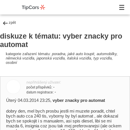
zpět
diskuze k tématu: vyber znacky pro
automat
kategorie zařazení tématu:
poradna, jaké auto koupit, automobilky,
německá vozidla, japonská vozidla, italská vozidla, typ vozidla,
osobní
nepřihlášený uživatel
-
počet příspěvků
-
datum registrace
Úterý 04.03.2014 23:25,
vyber znacky pro automat
dobry den, mel bych prosbu jestli mi muzete poradit, chtel
bych auto cca 240 tis, vyborny by byl automat , ale dokazal
bych se spokojit i s manualem, asi spis diesel, libi se mi
mazda 6, insignia coz jsou tak mej preferovanejsi (ale ockem