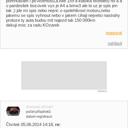
pomrkavam i po Avensisu,a Alfe 159 a klasika Mondeo) no a a
o pardesitek tisicovek vys je A4 a bmw3 ale to uz je spis jen
tak ;) jde mi spis nebo nejvic o spolehlivost motoru,nebo
jakemu se spis vyhnout nebo v jakem cihaji nejvetsi nastrahy
protoze ty auta budou mit najezd tak 150 000km
dekuji moc za radu KOzarek
reagovat
nahlásit
reklama
smazaný uživatel
počet příspěvků
datum registrace
Čtvrtek 05.06.2014 14:18,
re: