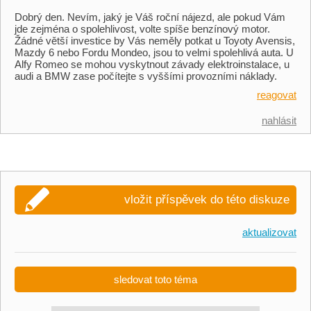
Dobrý den. Nevím, jaký je Váš roční nájezd, ale pokud Vám
jde zejména o spolehlivost, volte spíše benzínový motor.
Žádné větší investice by Vás neměly potkat u Toyoty Avensis,
Mazdy 6 nebo Fordu Mondeo, jsou to velmi spolehlivá auta. U
Alfy Romeo se mohou vyskytnout závady elektroinstalace, u
audi a BMW zase počítejte s vyššími provozními náklady.
reagovat
nahlásit
vložit příspěvek do této diskuze
aktualizovat
sledovat toto téma